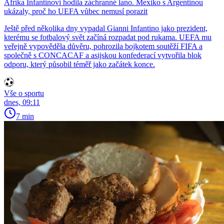
Afrika Infantinovi hodila záchranné lano. Mexiko s Argentinou
ukázaly, proč ho UEFA vůbec nemusí porazit
Ještě před několika dny vypadal Gianni Infantino jako prezident,
kterému se fotbalový svět začíná rozpadat pod rukama. UEFA mu
veřejně vypověděla důvěru, pohrozila bojkotem soutěží FIFA a
společně s CONCACAF a asijskou konfederací vytvořila blok
odporu, který působil téměř jako začátek konce.
Vše o sportu
dnes, 09:11
7 min