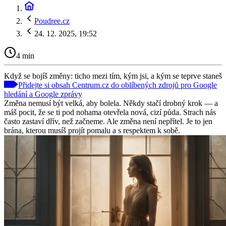
Poudree.cz
24. 12. 2025, 19:52
4 min
Když se bojíš změny: ticho mezi tím, kým jsi, a kým se teprve staneš
Přidejte si obsah Centrum.cz do oblíbených zdrojů pro Google
hledání a Google zprávy
Změna nemusí být velká, aby bolela. Někdy stačí drobný krok — a
máš pocit, že se ti pod nohama otevřela nová, cizí půda. Strach nás
často zastaví dřív, než začneme. Ale změna není nepřítel. Je to jen
brána, kterou musíš projít pomalu a s respektem k sobě.