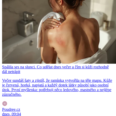
Spálila ses na slunci. Co udělat dnes večer a čím si kůži rozhodně
dál netrápit
Večer sundáš šaty a zjistíš, že ramínka vytvořila na těle mapu. Kůže
je červená, horká, napjatá a každý dotek látky působí jako osobní
útok. První myšlenka: potřebuji něco ledového, mastného a nejlépe
zázračného.
Poudree.cz
dnes, 09:04