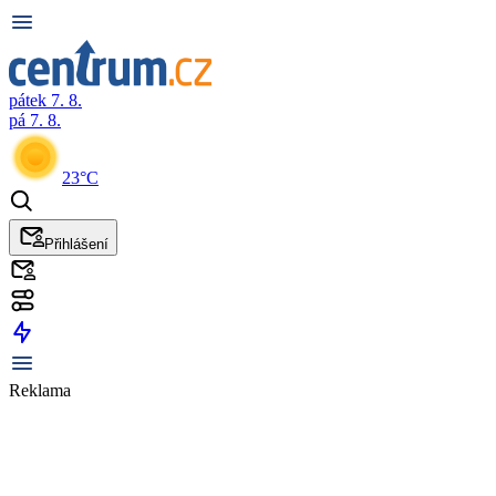
pátek 7. 8.
pá 7. 8.
23°C
Přihlášení
Reklama