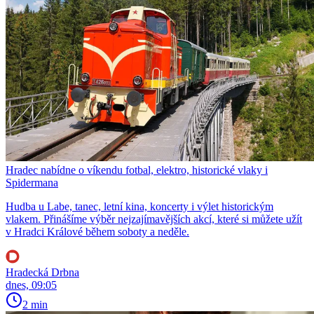
Hradec nabídne o víkendu fotbal, elektro, historické vlaky i
Spidermana
Hudba u Labe, tanec, letní kina, koncerty i výlet historickým
vlakem. Přinášíme výběr nejzajímavějších akcí, které si můžete užít
v Hradci Králové během soboty a neděle.
Hradecká Drbna
dnes, 09:05
2 min