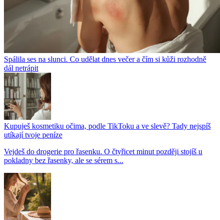
Spálila ses na slunci. Co udělat dnes večer a čím si kůži rozhodně
dál netrápit
Kupuješ kosmetiku očima, podle TikToku a ve slevě? Tady nejspíš
utíkají tvoje peníze
Vejdeš do drogerie pro řasenku. O čtyřicet minut později stojíš u
pokladny bez řasenky, ale se sérem s...