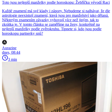
Toto jsou nejlepší manželky podle horoskopu: Žebříčku vévodí Raci
Každé znamení má své klady i zápory. Nebudeme si nalhávat, že dle
astrologie neexistují znamení, která jsou pro manželství jako dělaná.
Některým znamením závazky vyhovují více než jiným, tak to
zkrátka je. V tomto článku se zaměříme na ženy, konkrétně na
nejlepší manželky podle zvěrokruhu. Tipnete si, kdo jsou podle
horoskopu partnerky snů?
Aurazine
dnes, 08:44
3 min