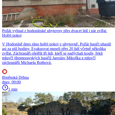
Požár vyhnal z hodonínské ubytovny přes dvacet lidí i pár zvířat.
Hořel pokoj
V Hodoníně dnes ráno hořel pokoj v ubytovně. Požár hasiči uhasili
asi za půl hodiny. Evakuovat museli přes 20 lidí včetně několika
zvířat. Záchranáři ošetřili tři lidi, kteří se nadýchali kouře, řekli
mluvčí jihomoravských hasičů Jaroslav Mikoška a mluvčí
záchranářů Michaela Bothová.
Brněnská Drbna
dnes, 09:00
1 min