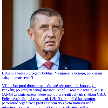
Babišova válka s drogami bobtná. Na mušce je konopí, po kterém
sahají hlavně senioři
Vládní boj proti drogám se nečekaně přesouvá i ke konopným
kapkám, po kterých sahají statisíce Čechů. Kabinet Andreje Babiše
(ANO) zvažuje změny, které mohou převrátit celý trh s látkou CBD.
Policie tvrdí, že jiná cesta není. Lékaři varují před katastrofou,
pacientské organizace před zásahem do života statisíců lidí a
ministerstva si mezitím protiřečí v tom, co vlastně vzniká.