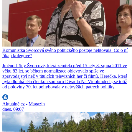
Komunistka Švorcová svého politického postoje nelitovala. Co o ní
říkají kolegové?
Jméno Jiřiny Švorcové, která zemřela před 15 lety 8. srpna 2011 ve
věku 83 let, se během normalizace objevovalo spíše ve
zpravodajství než v titulcích televizních her či filmů. Herečka, která
byla dlouhá léta členkou souboru Divadla Na Vinohradech, se totiž
od poloviny 70. let pohybovala v nejvyšších patrech politiky.
Aktuálně.cz - Magazín
dnes, 09:07