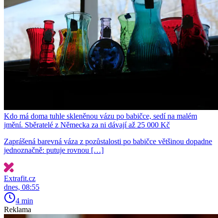
Kdo má doma tuhle skleněnou vázu po babičce, sedí na malém
jmění. Sběratelé z Německa za ni dávají až 25 000 Kč
Zaprášená barevná váza z pozůstalosti po babičce většinou dopadne
jednoznačně: putuje rovnou […]
Extrafit.cz
dnes, 08:55
4 min
Reklama