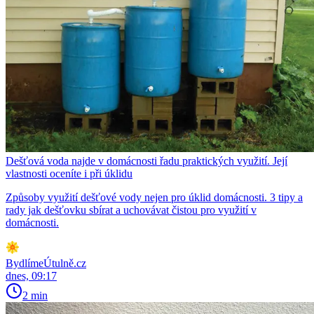
Dešťová voda najde v domácnosti řadu praktických využití. Její
vlastnosti oceníte i při úklidu
Způsoby využití dešťové vody nejen pro úklid domácnosti. 3 tipy a
rady jak dešťovku sbírat a uchovávat čistou pro využití v
domácnosti.
BydlímeÚtulně.cz
dnes, 09:17
2 min