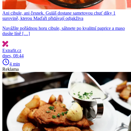
Ani cibule, ani česnek. Guláš dostane sametovou chuť díky 1
surovině, kterou Maďaři přidávají odjakživa
Navážíte pořádnou horu cibule, sáhnete po kvalitní paprice a maso
dusíte líně […]
Extrafit.cz
dnes, 08:44
4 min
Reklama