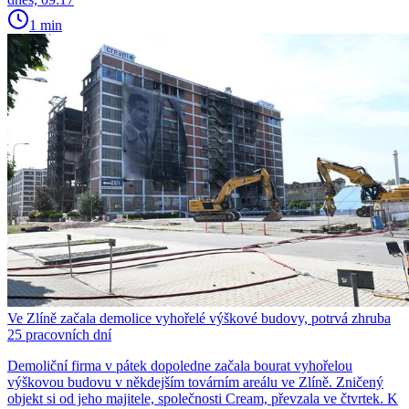
1 min
Ve Zlíně začala demolice vyhořelé výškové budovy, potrvá zhruba
25 pracovních dní
Demoliční firma v pátek dopoledne začala bourat vyhořelou
výškovou budovu v někdejším továrním areálu ve Zlíně. Zničený
objekt si od jeho majitele, společnosti Cream, převzala ve čtvrtek. K