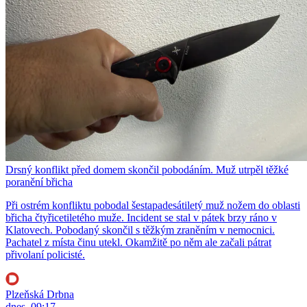
Drsný konflikt před domem skončil pobodáním. Muž utrpěl těžké
poranění břicha
Při ostrém konfliktu pobodal šestapadesátiletý muž nožem do oblasti
břicha čtyřicetiletého muže. Incident se stal v pátek brzy ráno v
Klatovech. Pobodaný skončil s těžkým zraněním v nemocnici.
Pachatel z místa činu utekl. Okamžitě po něm ale začali pátrat
přivolaní policisté.
Plzeňská Drbna
dnes, 09:17