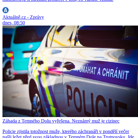
Aktuálně.cz - Zprávy
dnes, 08:50
Záhada z Temného Dolu vyřešena. Neznámý muž je cizinec
Policie zjistila totožnost muže, kterého záchranáři v pondělí večer
našli ležet před svou základnou v Temném Dole na Trutnovsku. Jde