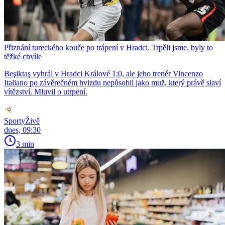
Přiznání tureckého kouče po trápení v Hradci. Trpěli jsme, byly to
těžké chvíle
Beşiktaş vyhrál v Hradci Králové 1:0, ale jeho trenér Vincenzo
Italiano po závěrečném hvizdu nepůsobil jako muž, který právě slaví
vítězství. Mluvil o utrpení.
SportyŽivě
dnes, 09:30
3 min