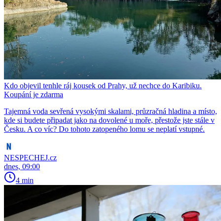
Kdo objevil tenhle ráj kousek od Prahy, už nechce do Karibiku.
Koupání je zdarma
Tajemná voda sevřená vysokými skalami, průzračná hladina a místo,
kde si budete připadat jako na dovolené u moře, přestože jste stále v
Česku. A co víc? Do tohoto zatopeného lomu se neplatí vstupné.
NESPECHEJ.cz
dnes, 09:00
4 min