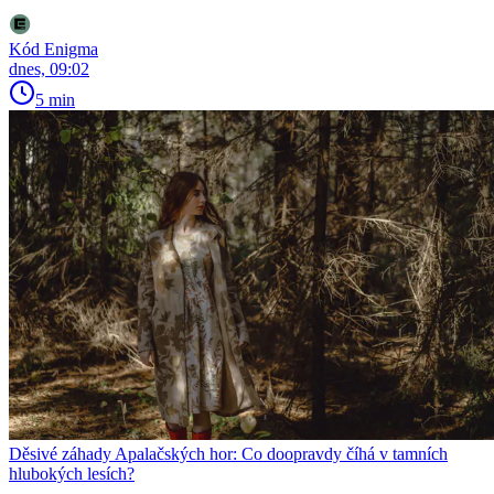
Kód Enigma
dnes, 09:02
5 min
Děsivé záhady Apalačských hor: Co doopravdy číhá v tamních
hlubokých lesích?