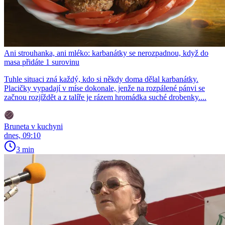
Ani strouhanka, ani mléko: karbanátky se nerozpadnou, když do
masa přidáte 1 surovinu
Tuhle situaci zná každý, kdo si někdy doma dělal karbanátky.
Placičky vypadají v míse dokonale, jenže na rozpálené pánvi se
začnou rozjíždět a z talíře je rázem hromádka suché drobenky....
Bruneta v kuchyni
dnes, 09:10
3 min