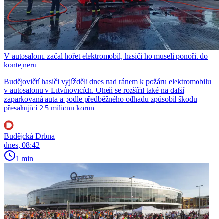
V autosalonu začal hořet elektromobil, hasiči ho museli ponořit do
kontejneru
Budějovičtí hasiči vyjížděli dnes nad ránem k požáru elektromobilu
v autosalonu v Litvínovicích. Oheň se rozšířil také na další
zaparkovaná auta a podle předběžného odhadu způsobil škodu
přesahující 2,5 milionu korun.
Budějcká Drbna
dnes, 08:42
1 min