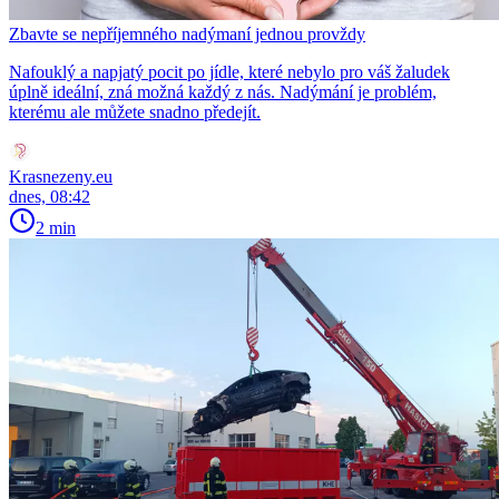
Zbavte se nepříjemného nadýmaní jednou provždy
Nafouklý a napjatý pocit po jídle, které nebylo pro váš žaludek
úplně ideální, zná možná každý z nás. Nadýmání je problém,
kterému ale můžete snadno předejít.
Krasnezeny.eu
dnes, 08:42
2 min