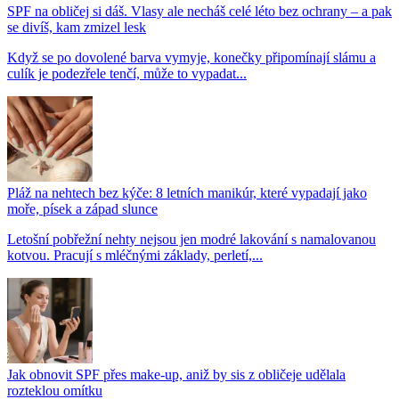
SPF na obličej si dáš. Vlasy ale necháš celé léto bez ochrany – a pak
se divíš, kam zmizel lesk
Když se po dovolené barva vymyje, konečky připomínají slámu a
culík je podezřele tenčí, může to vypadat...
Pláž na nehtech bez kýče: 8 letních manikúr, které vypadají jako
moře, písek a západ slunce
Letošní pobřežní nehty nejsou jen modré lakování s namalovanou
kotvou. Pracují s mléčnými základy, perletí,...
Jak obnovit SPF přes make-up, aniž by sis z obličeje udělala
rozteklou omítku