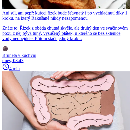
Ani sůl, ani pepř: kuřecí řízek bude šťavnatý i po vychladnutí díky 1
kroku, na který Rakušané nikdy nezapomenou
Znáte to. Řízek z oběda chutná skvěle, ale druhý den ve svačinovém
boxu z něj bývá tuhý, vysušený plátek, u kterého se bez sklenice
vody neobejdete. Přitom stačí jediný krok...
Bruneta v kuchyni
dnes, 08:43
4 min