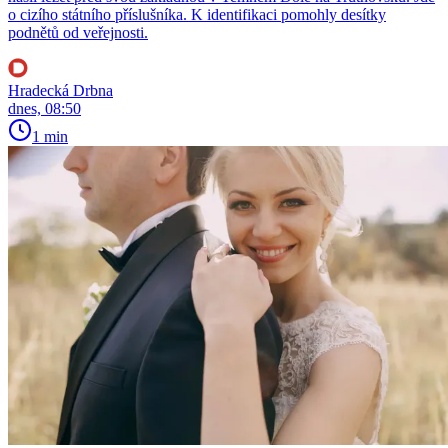
o cizího státního příslušníka. K identifikaci pomohly desítky
podnětů od veřejnosti.
Hradecká Drbna
dnes, 08:50
1 min