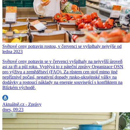
Světové ceny potravin rostou, v červenci se vyšplhaly nejvýše od
ledna 2023
Světové ceny potravin se v červenci vyšplhaly na nejvyšší úroveň
asi za tři a půl roku. Vyplývá to z páteční zprávy Organizace OSN
pro výživu a zemědělství (FAO). Za růstem cen stojí mimo jiné
nepříznivé počasí, negativní dopady rusko-ukrajinské války na
dodávky a rostoucí náklady na energie související s konfliktem na
Blízkém východě.
Aktuálně.cz - Zprávy
dnes, 09:23