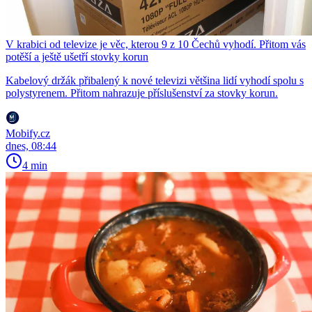
V krabici od televize je věc, kterou 9 z 10 Čechů vyhodí. Přitom vás
potěší a ještě ušetří stovky korun
Kabelový držák přibalený k nové televizi většina lidí vyhodí spolu s
polystyrenem. Přitom nahrazuje příslušenství za stovky korun.
Mobify.cz
dnes, 08:44
4 min