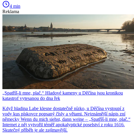
4 min
Reklama
„Spatříš-li mne, plač.“ Hladové kameny u Děčína jsou kronikou
katastrof vytesanou do dna řek
Když hladina Labe klesne dostatečně nízko, u Děčína vystoupí z
vody kus pískovce popsaný čísly a větami. Nejznámější nápis zní
německy Wenn du mich siehst, dann weine – „Spatříš-li mne, plač.“
Internet z něj vytvořil téměř apokalyptické poselství z roku 1616.
Skutečný příběh je ale zajímavější.