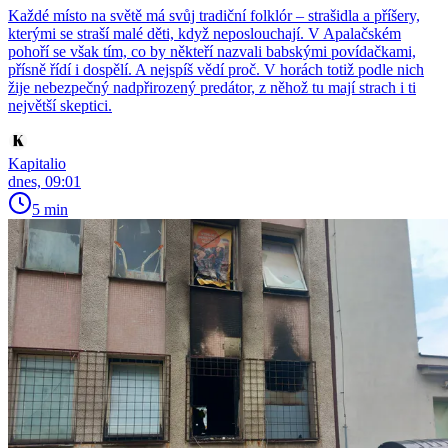
Každé místo na světě má svůj tradiční folklór – strašidla a příšery,
kterými se straší malé děti, když neposlouchají. V Apalačském
pohoří se však tím, co by někteří nazvali babskými povídačkami,
přísně řídí i dospělí. A nejspíš vědí proč. V horách totiž podle nich
žije nebezpečný nadpřirozený predátor, z něhož tu mají strach i ti
největší skeptici.
Kapitalio
dnes, 09:01
5 min