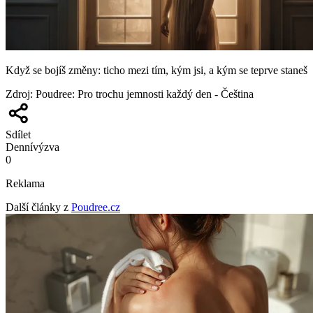
Když se bojíš změny: ticho mezi tím, kým jsi, a kým se teprve staneš
Zdroj
:
Poudree: Pro trochu jemnosti každý den - Čeština
Sdílet
Denní
výzva
0
Reklama
Další články z
Poudree.cz