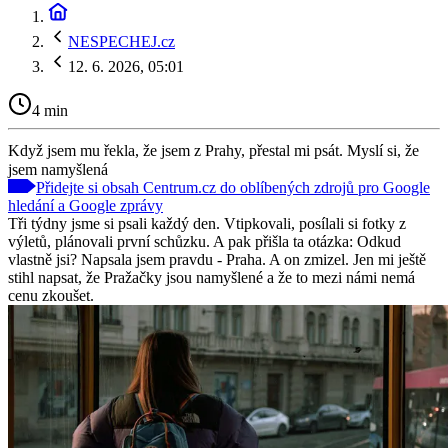
NESPECHEJ.cz
12. 6. 2026, 05:01
4 min
Když jsem mu řekla, že jsem z Prahy, přestal mi psát. Myslí si, že
jsem namyšlená
Přidejte si obsah Centrum.cz do oblíbených zdrojů pro Google
hledání a Google zprávy
Tři týdny jsme si psali každý den. Vtipkovali, posílali si fotky z
výletů, plánovali první schůzku. A pak přišla ta otázka: Odkud
vlastně jsi? Napsala jsem pravdu - Praha. A on zmizel. Jen mi ještě
stihl napsat, že Pražačky jsou namyšlené a že to mezi námi nemá
cenu zkoušet.