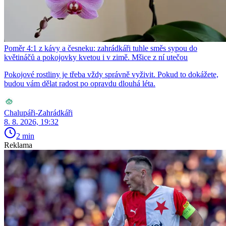
Poměr 4:1 z kávy a česneku: zahrádkáři tuhle směs sypou do
květináčů a pokojovky kvetou i v zimě. Mšice z ní utečou
Pokojové rostliny je třeba vždy správně vyživit. Pokud to dokážete,
budou vám dělat radost po opravdu dlouhá léta.
Chalupáři-Zahrádkáři
8. 8. 2026, 19:32
2 min
Reklama