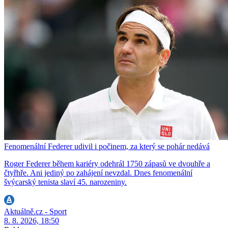
Fenomenální Federer udivil i počinem, za který se pohár nedává
Roger Federer během kariéry odehrál 1750 zápasů ve dvouhře a
čtyřhře. Ani jediný po zahájení nevzdal. Dnes fenomenální
švýcarský tenista slaví 45. narozeniny.
Aktuálně.cz - Sport
8. 8. 2026, 18:50