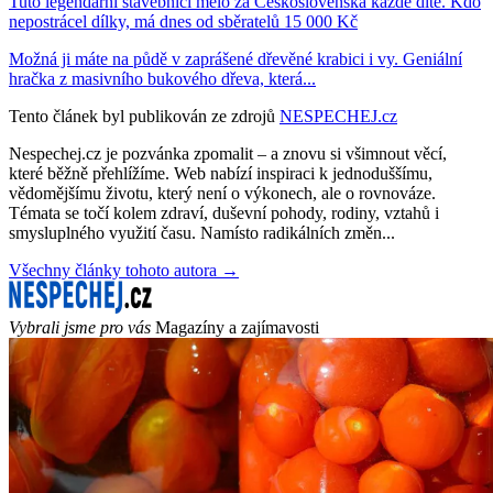
Tuto legendární stavebnici mělo za Československa každé dítě. Kdo
nepostrácel dílky, má dnes od sběratelů 15 000 Kč
Možná ji máte na půdě v zaprášené dřevěné krabici i vy. Geniální
hračka z masivního bukového dřeva, která...
Tento článek byl publikován ze zdrojů
NESPECHEJ.cz
Nespechej.cz je pozvánka zpomalit – a znovu si všimnout věcí,
které běžně přehlížíme. Web nabízí inspiraci k jednoduššímu,
vědomějšímu životu, který není o výkonech, ale o rovnováze.
Témata se točí kolem zdraví, duševní pohody, rodiny, vztahů i
smysluplného využití času. Namísto radikálních změn...
Všechny články tohoto autora →
Vybrali jsme pro vás
Magazíny a zajímavosti