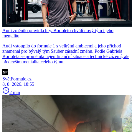
Audi změnilo pravidla hry. Bortoleto chválí nový tým i jeho
mentalitu
Audi vstoupilo do formule 1 s velkými ambicemi a jeho příchod
znamenal pro bývalý tým Sauber zásadní změnu. Podle Gabriela
Bortoleta se proměnila nejen finanční situace a technické zázemí, ale
především mentalita celého týmu.
SvětFormule.cz
8. 8. 2026, 18:55
2 min