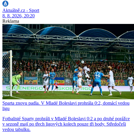
Aktuálně.cz - Sport
8. 8. 2026, 20:20
Reklama
Sparta znovu padla. V Mladé Boleslavi prohrála 0:2, domácí vedou
ligu
Fotbalisté Sparty prohráli v Mladé Boleslavi 0:2 a po druhé porážce
v sezoně mají po třech ligových kolech pouze tři body. Středočeši
vedou tabulku.