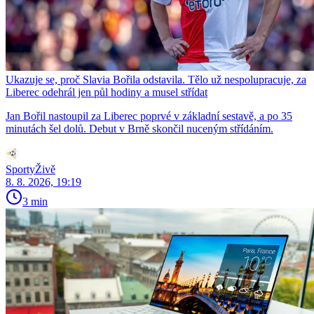
Ukazuje se, proč Slavia Bořila odstavila. Tělo už nespolupracuje, za
Liberec odehrál jen půl hodiny a musel střídat
Jan Bořil nastoupil za Liberec poprvé v základní sestavě, a po 35
minutách šel dolů. Debut v Brně skončil nuceným střídáním.
SportyŽivě
8. 8. 2026, 19:19
3 min