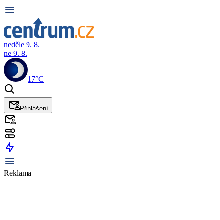
neděle 9. 8.
ne 9. 8.
17°C
Přihlášení
Reklama