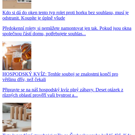
Kdo si dá do oken tento typ rolet proti horku bez souhlasu, musí je
odstranit. Koupíte je úplně všude
Předokenní rolety si nemůžete namontovat jen tak. Pokud jsou okna
společnou částí domu, potřebujete souhlas...
HOSPODSKÝ KVÍZ: Tenhle souboj se znalostmi končí pro
většinu dřív, než čekali
Připravte se na náš hospodský kvíz plný zábavy. Deset otázek z
různých oblastí prověří vaši bystrost a...