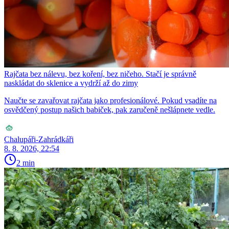
Rajčata bez nálevu, bez koření, bez ničeho. Stačí je správně
naskládat do sklenice a vydrží až do zimy
Naučte se zavařovat rajčata jako profesionálové. Pokud vsadíte na
osvědčený postup našich babiček, pak zaručeně nešlápnete vedle.
Chalupáři-Zahrádkáři
8. 8. 2026, 22:54
2 min