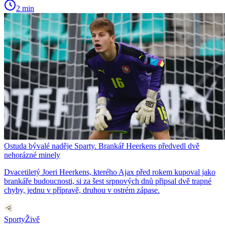
2 min
Ostuda bývalé naděje Sparty. Brankář Heerkens předvedl dvě
nehorázné minely
Dvacetiletý Joeri Heerkens, kterého Ajax před rokem kupoval jako
brankáře budoucnosti, si za šest srpnových dnů připsal dvě trapné
chyby, jednu v přípravě, druhou v ostrém zápase.
SportyŽivě