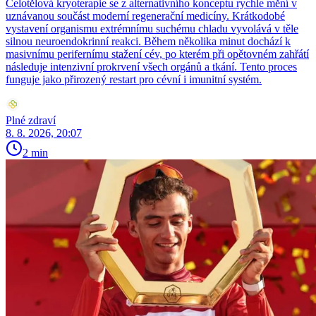
Celotělová kryoterapie se z alternativního konceptu rychle mění v
uznávanou součást moderní regenerační medicíny. Krátkodobé
vystavení organismu extrémnímu suchému chladu vyvolává v těle
silnou neuroendokrinní reakci. Během několika minut dochází k
masivnímu perifernímu stažení cév, po kterém při opětovném zahřátí
následuje intenzivní prokrvení všech orgánů a tkání. Tento proces
funguje jako přirozený restart pro cévní i imunitní systém.
Plné zdraví
8. 8. 2026, 20:07
2 min