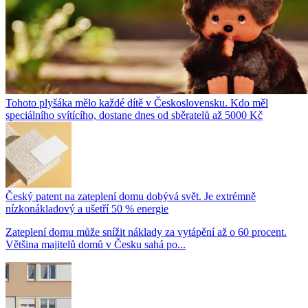
Tohoto plyšáka mělo každé dítě v Československu. Kdo měl
speciálního svítícího, dostane dnes od sběratelů až 5000 Kč
Český patent na zateplení domu dobývá svět. Je extrémně
nízkonákladový a ušetří 50 % energie
Zateplení domu může snížit náklady za vytápění až o 60 procent.
Většina majitelů domů v Česku sahá po...