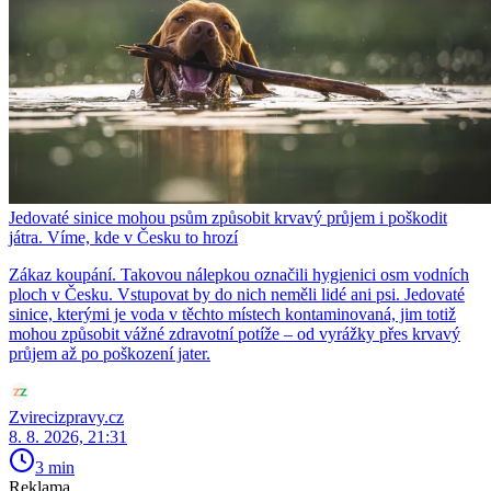
Jedovaté sinice mohou psům způsobit krvavý průjem i poškodit
játra. Víme, kde v Česku to hrozí
Zákaz koupání. Takovou nálepkou označili hygienici osm vodních
ploch v Česku. Vstupovat by do nich neměli lidé ani psi. Jedovaté
sinice, kterými je voda v těchto místech kontaminovaná, jim totiž
mohou způsobit vážné zdravotní potíže – od vyrážky přes krvavý
průjem až po poškození jater.
Zvirecizpravy.cz
8. 8. 2026, 21:31
3 min
Reklama