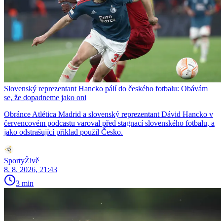
Slovenský reprezentant Hancko pálí do českého fotbalu: Obávám
se, že dopadneme jako oni
Obránce Atlética Madrid a slovenský reprezentant Dávid Hancko v
červencovém podcastu varoval před stagnací slovenského fotbalu, a
jako odstrašující příklad použil Česko.
SportyŽivě
8. 8. 2026, 21:43
3 min