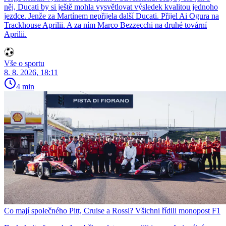
něj, Ducati by si ještě mohla vysvětlovat výsledek kvalitou jednoho
jezdce. Jenže za Martínem nepřijela další Ducati. Přijel Ai Ogura na
Trackhouse Aprilii. A za ním Marco Bezzecchi na druhé tovární
Aprilii.
Vše o sportu
8. 8. 2026, 18:11
4 min
Co mají společného Pitt, Cruise a Rossi? Všichni řídili monopost F1