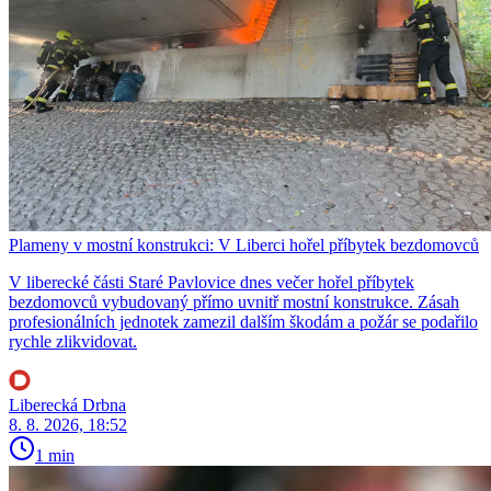
Plameny v mostní konstrukci: V Liberci hořel příbytek bezdomovců
V liberecké části Staré Pavlovice dnes večer hořel příbytek
bezdomovců vybudovaný přímo uvnitř mostní konstrukce. Zásah
profesionálních jednotek zamezil dalším škodám a požár se podařilo
rychle zlikvidovat.
Liberecká Drbna
8. 8. 2026, 18:52
1 min