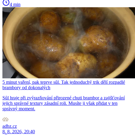
4 min
5 minut vaření, pak teprve sůl. Tak jednoduchý trik dělí rozpadlé
brambory od dokonalých
Sůl hraje při zvýrazňování přirozené chuti brambor a zajišťování
jejich správné textury zásadní roli. Musíte ji však přidat v ten
správný moment.
adbz.cz
8. 8. 2026, 20:40