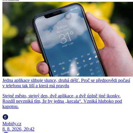
Jedna aplikace slibuje slunce, druhá déšť. Proč se předpovědi počasí
v telefonu tak liší a která má pravdu
Stejné město, stejný den, dvě aplikace, a dvě úplně jiné ikonky.
Rozdíl nevzniká tím, že by jedna „kecala“. Vzniká hluboko pod
kapotou.
Mobify.cz
8. 8. 2026, 20:42