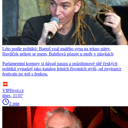
Léto podle politiků: Bartoš vzal malého syna na tekno párty.
Havlíček griluje se psem, Babišová pózuje u moře v plavkách
Parlamemtní komory si dávají pauzu a prázdninové sítě českých
politiků vypadají jako katalog letních životních stylů, od psytrance
festivalu po gril s fenkou.
VIPživot.cz
dnes, 11:07
2 min