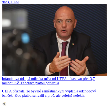
dnes, 10:44
Infantinova údajná milenka měla od UEFA inkasovat přes 3,7
milionu Kč. Federace platbu potvrdila
UEFA přiznala, že bývalé zaměstnankyni vyplatila odchodový
balíček. Kdo platbu schválil a proč, ale veřejně neřekla.