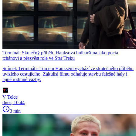
Terminál: Skutečný příběh, Hanksova bulharština jako pocta
tchánovi a přezvěst role ve Star Treku
Snímek Terminál s Tomem Hanksem vychází ze skutečného příběhu
uvízlého cestujícího. Zákulisí filmu odhaluje stavbu falešné haly i
tajné rodinné vazby.
V Telce
dnes, 10:44
3 min