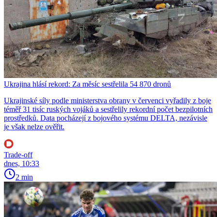
Ukrajina hlásí rekord: Za měsíc sestřelila 54 870 dronů
Ukrajinské síly podle ministerstva obrany v červenci vyřadily z boje
téměř 31 tisíc ruských vojáků a sestřelily rekordní počet bezpilotních
prostředků. Data pocházejí z bojového systému DELTA, nezávisle
je však nelze ověřit.
Trade-off
dnes, 10:33
2 min