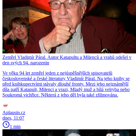
Zemřel Vladimír Páral. Autor Katapultu a Milenců a vrahů odešel v
den svých 94. narozenin
Ve věku 94 let zemřel jeden z nejúspěšnějších spisovatelů
československé a české literatury Vladimír Páral. Na jeho knihy se
před knihkupectvími stávaly dlouhé fronty. Mezi jeho nejznámější
díla patří Katapult, Milenci a vrazi, Mladý muž a bílá velryba nebo
Soukromá vichřice. Některá z jeho děl byla také zfilmována.
Aplausin.cz
dnes, 11:07
1 min