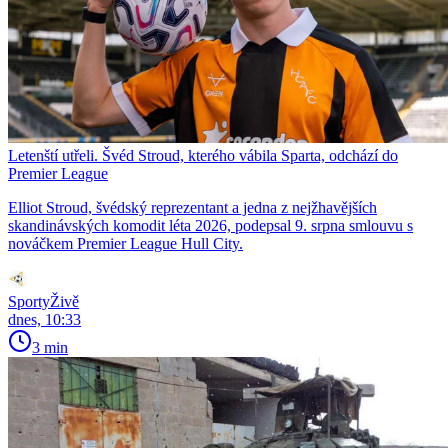
Letenští utřeli. Švéd Stroud, kterého vábila Sparta, odchází do
Premier League
Elliot Stroud, švédský reprezentant a jedna z nejžhavějších
skandinávských komodit léta 2026, podepsal 9. srpna smlouvu s
nováčkem Premier League Hull City.
SportyŽivě
dnes, 10:33
3 min