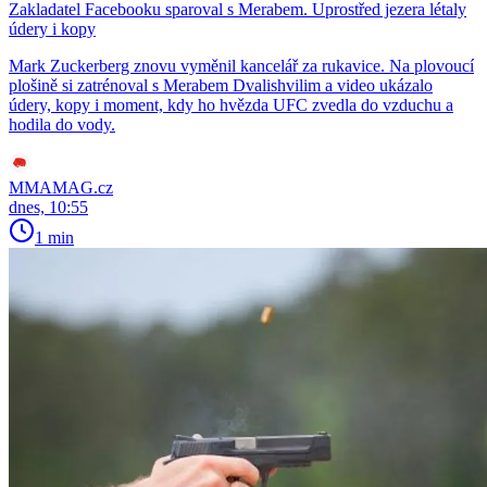
Zakladatel Facebooku sparoval s Merabem. Uprostřed jezera létaly
údery i kopy
Mark Zuckerberg znovu vyměnil kancelář za rukavice. Na plovoucí
plošině si zatrénoval s Merabem Dvalishvilim a video ukázalo
údery, kopy i moment, kdy ho hvězda UFC zvedla do vzduchu a
hodila do vody.
MMAMAG.cz
dnes, 10:55
1 min