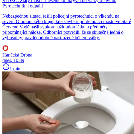
VIDEO: Starý most na Jesenicku ukrýval od války trhavinu.
Pyrotechnik ji odpálil
Nebezpečnou situaci řešili policejní pyrotechnici o víkendu na
severu Olomouckého kraje, kde stavbaři při demolici mostu ve Staré
Červené Vodě našli sypkou nažloutlou látku a předměty
připomínající nálože. Odborníci potvrdili, že se skutečně jedná o
výbušniny pravděpodobně nastražené během války.
Hanácká Drbna
dnes, 10:39
1 min