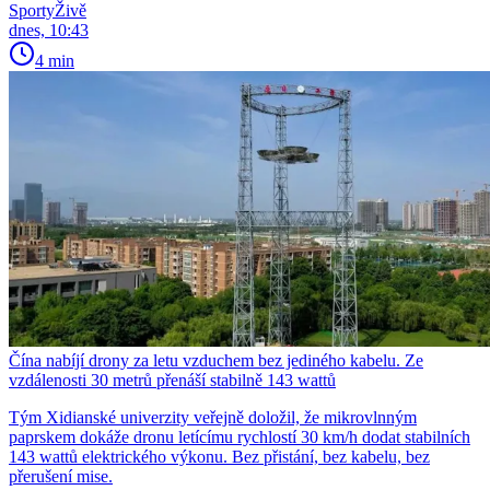
SportyŽivě
dnes, 10:43
4 min
Čína nabíjí drony za letu vzduchem bez jediného kabelu. Ze
vzdálenosti 30 metrů přenáší stabilně 143 wattů
Tým Xidianské univerzity veřejně doložil, že mikrovlnným
paprskem dokáže dronu letícímu rychlostí 30 km/h dodat stabilních
143 wattů elektrického výkonu. Bez přistání, bez kabelu, bez
přerušení mise.