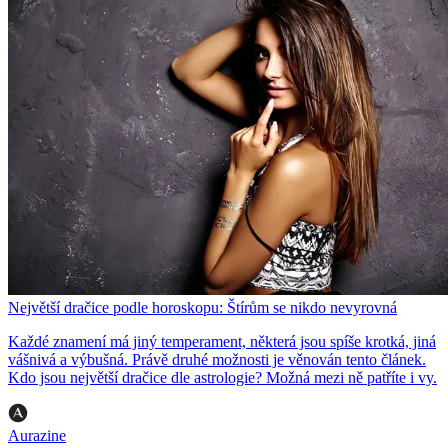
Největší dračice podle horoskopu: Štírům se nikdo nevyrovná
Každé znamení má jiný temperament, některá jsou spíše krotká, jiná
vášnivá a výbušná. Právě druhé možnosti je věnován tento článek.
Kdo jsou největší dračice dle astrologie? Možná mezi ně patříte i vy.
Aurazine