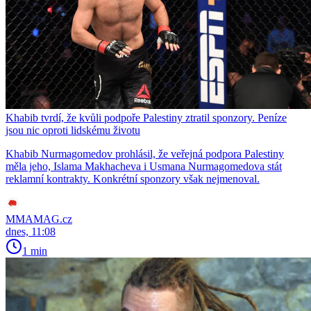
Khabib tvrdí, že kvůli podpoře Palestiny ztratil sponzory. Peníze
jsou nic oproti lidskému životu
Khabib Nurmagomedov prohlásil, že veřejná podpora Palestiny
měla jeho, Islama Makhacheva i Usmana Nurmagomedova stát
reklamní kontrakty. Konkrétní sponzory však nejmenoval.
MMAMAG.cz
dnes, 11:08
1 min