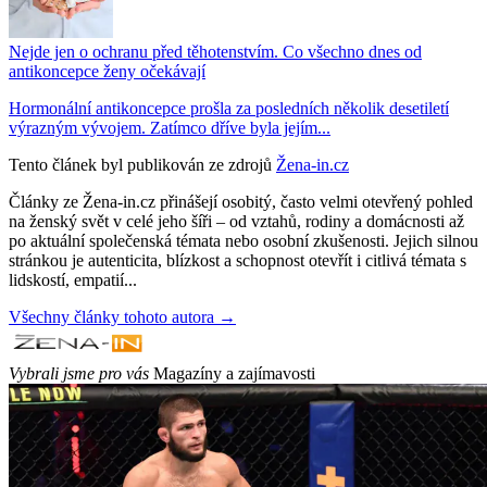
Nejde jen o ochranu před těhotenstvím. Co všechno dnes od
antikoncepce ženy očekávají
Hormonální antikoncepce prošla za posledních několik desetiletí
výrazným vývojem. Zatímco dříve byla jejím...
Tento článek byl publikován ze zdrojů
Žena-in.cz
Články ze Žena-in.cz přinášejí osobitý, často velmi otevřený pohled
na ženský svět v celé jeho šíři – od vztahů, rodiny a domácnosti až
po aktuální společenská témata nebo osobní zkušenosti. Jejich silnou
stránkou je autenticita, blízkost a schopnost otevřít i citlivá témata s
lidskostí, empatií...
Všechny články tohoto autora →
Vybrali jsme pro vás
Magazíny a zajímavosti