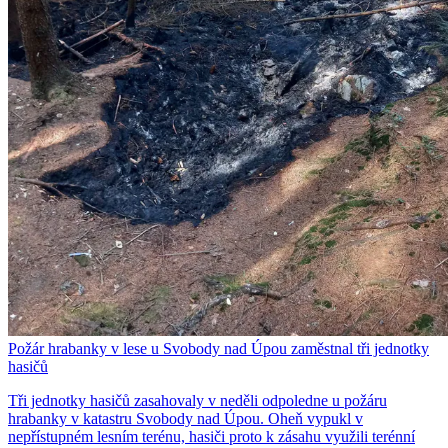
Požár hrabanky v lese u Svobody nad Úpou zaměstnal tři jednotky
hasičů
Tři jednotky hasičů zasahovaly v neděli odpoledne u požáru
hrabanky v katastru Svobody nad Úpou. Oheň vypukl v
nepřístupném lesním terénu, hasiči proto k zásahu využili terénní