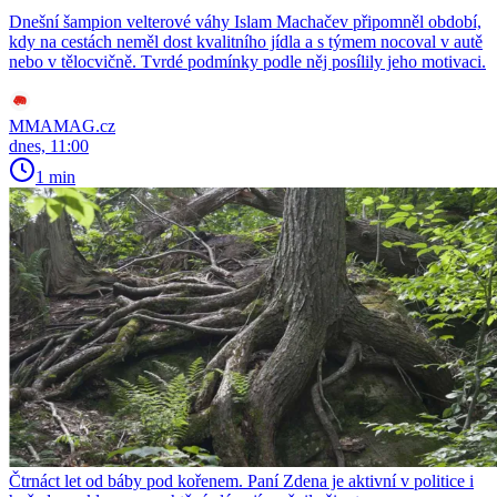
Dnešní šampion velterové váhy Islam Machačev připomněl období,
kdy na cestách neměl dost kvalitního jídla a s týmem nocoval v autě
nebo v tělocvičně. Tvrdé podmínky podle něj posílily jeho motivaci.
MMAMAG.cz
dnes, 11:00
1 min
Čtrnáct let od báby pod kořenem. Paní Zdena je aktivní v politice i