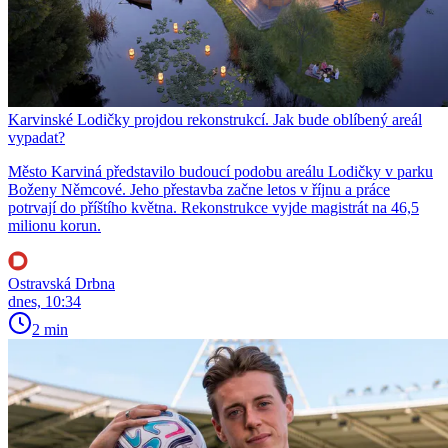
Karvinské Lodičky projdou rekonstrukcí. Jak bude oblíbený areál
vypadat?
Město Karviná představilo budoucí podobu areálu Lodičky v parku
Boženy Němcové. Jeho přestavba začne letos v říjnu a práce
potrvají do příštího května. Rekonstrukce vyjde magistrát na 46,5
milionu korun.
Ostravská Drbna
dnes, 10:34
2 min