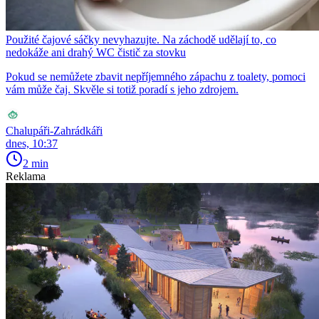
Použité čajové sáčky nevyhazujte. Na záchodě udělají to, co
nedokáže ani drahý WC čistič za stovku
Pokud se nemůžete zbavit nepříjemného zápachu z toalety, pomoci
vám může čaj. Skvěle si totiž poradí s jeho zdrojem.
Chalupáři-Zahrádkáři
dnes, 10:37
2 min
Reklama