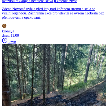
hvězdou reklamy a nechtěná sláva jí změnila život
Zdena Novotná uvízla před lety pod kořenem stromu a stala se
virální legendou. Záchranná akce pro televizi se ovšem neobešla bez
přemlouvání a opakování.
kroniQa
dnes, 11:00
3 min