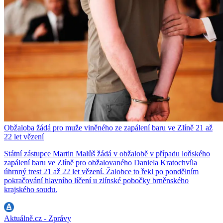
Obžaloba žádá pro muže viněného ze zapálení baru ve Zlíně 21 až
22 let vězení
Státní zástupce Martin Malůš žádá v obžalobě v případu loňského
zapálení baru ve Zlíně pro obžalovaného Daniela Kratochvíla
úhrnný trest 21 až 22 let vězení. Žalobce to řekl po pondělním
pokračování hlavního líčení u zlínské pobočky brněnského
krajského soudu.
Aktuálně.cz - Zprávy