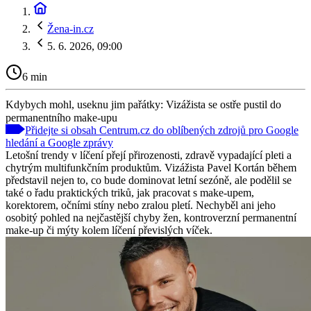
Žena-in.cz
5. 6. 2026, 09:00
6 min
Kdybych mohl, useknu jim pařátky: Vizážista se ostře pustil do
permanentního make-upu
Přidejte si obsah Centrum.cz do oblíbených zdrojů pro Google
hledání a Google zprávy
Letošní trendy v líčení přejí přirozenosti, zdravě vypadající pleti a
chytrým multifunkčním produktům. Vizážista Pavel Kortán během
představil nejen to, co bude dominovat letní sezóně, ale podělil se
také o řadu praktických triků, jak pracovat s make-upem,
korektorem, očními stíny nebo zralou pletí. Nechyběl ani jeho
osobitý pohled na nejčastější chyby žen, kontroverzní permanentní
make-up či mýty kolem líčení převislých víček.