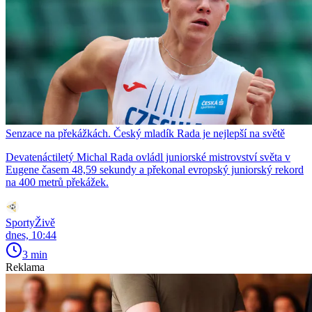
Senzace na překážkách. Český mladík Rada je nejlepší na světě
Devatenáctiletý Michal Rada ovládl juniorské mistrovství světa v
Eugene časem 48,59 sekundy a překonal evropský juniorský rekord
na 400 metrů překážek.
SportyŽivě
dnes, 10:44
3 min
Reklama