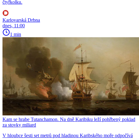
čtyřkolku.
Karlovarská Drbna
dnes, 11:00
1 min
Kam se hrabe Tutanchamon. Na dně Karibiku leží pohřbený poklad
za stovky miliard
V hloubce šesti set metrů pod hladinou Karibského moře odpočívá