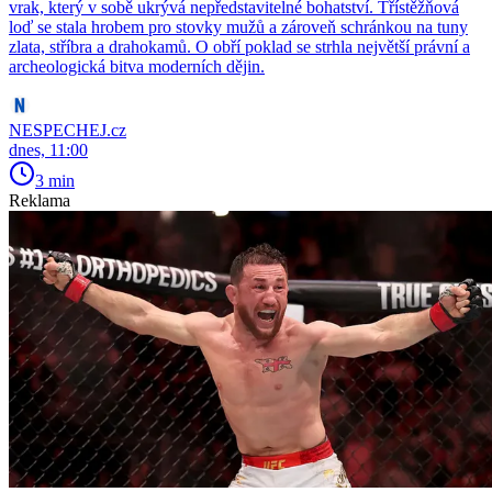
vrak, který v sobě ukrývá nepředstavitelné bohatství. Třístěžňová
loď se stala hrobem pro stovky mužů a zároveň schránkou na tuny
zlata, stříbra a drahokamů. O obří poklad se strhla největší právní a
archeologická bitva moderních dějin.
NESPECHEJ.cz
dnes, 11:00
3 min
Reklama