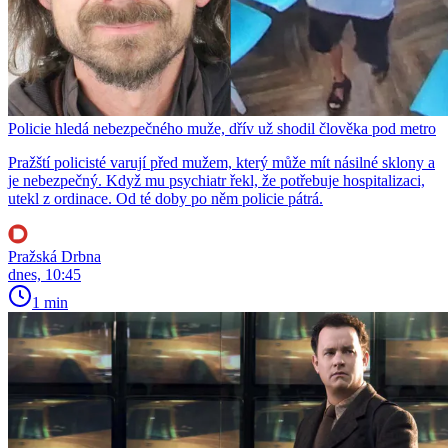
Policie hledá nebezpečného muže, dřív už shodil člověka pod metro
Pražští policisté varují před mužem, který může mít násilné sklony a
je nebezpečný. Když mu psychiatr řekl, že potřebuje hospitalizaci,
utekl z ordinace. Od té doby po něm policie pátrá.
Pražská Drbna
dnes, 10:45
1 min