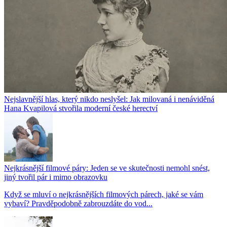
Nejslavnější hlas, který nikdo neslyšel: Jak milovaná i nenáviděná
Hana Kvapilová stvořila moderní české herectví
Nejkrásnější filmové páry: Jeden se ve skutečnosti nemohl snést,
jiný tvořil pár i mimo obrazovku
Když se mluví o nejkrásnějších filmových párech, jaké se vám
vybaví? Pravděpodobně zabrouzdáte do vod...