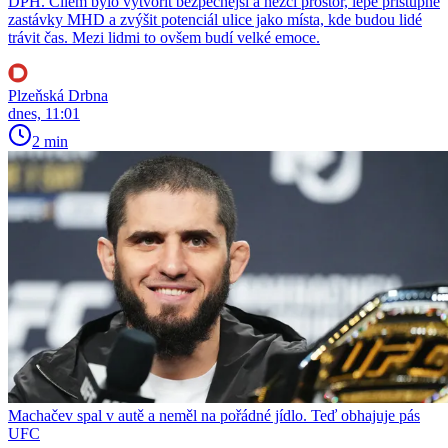
DPH. Cílem bylo vytvořit bezpečnější a hezčí prostor, lépe přístupné
zastávky MHD a zvýšit potenciál ulice jako místa, kde budou lidé
trávit čas. Mezi lidmi to ovšem budí velké emoce.
Plzeňská Drbna
dnes, 11:01
2 min
Machačev spal v autě a neměl na pořádné jídlo. Teď obhajuje pás
UFC