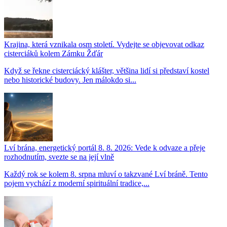
Krajina, která vznikala osm století. Vydejte se objevovat odkaz
cisterciáků kolem Zámku Žďár
Když se řekne cisterciácký klášter, většina lidí si představí kostel
nebo historické budovy. Jen málokdo si...
Lví brána, energetický portál 8. 8. 2026: Vede k odvaze a přeje
rozhodnutím, svezte se na její vlně
Každý rok se kolem 8. srpna mluví o takzvané Lví bráně. Tento
pojem vychází z moderní spirituální tradice,...