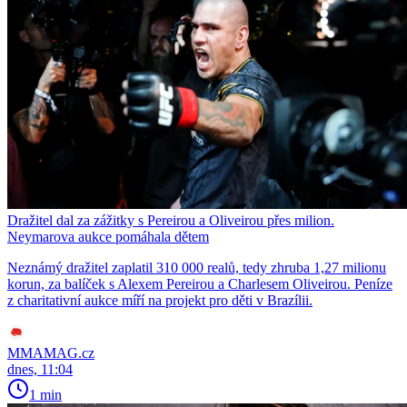
Dražitel dal za zážitky s Pereirou a Oliveirou přes milion.
Neymarova aukce pomáhala dětem
Neznámý dražitel zaplatil 310 000 realů, tedy zhruba 1,27 milionu
korun, za balíček s Alexem Pereirou a Charlesem Oliveirou. Peníze
z charitativní aukce míří na projekt pro děti v Brazílii.
MMAMAG.cz
dnes, 11:04
1 min