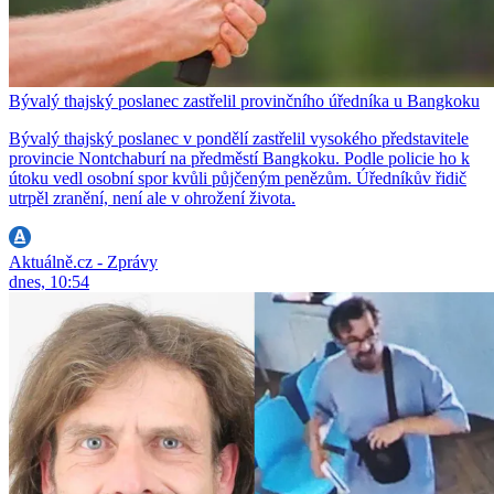
Bývalý thajský poslanec zastřelil provinčního úředníka u Bangkoku
Bývalý thajský poslanec v pondělí zastřelil vysokého představitele
provincie Nontchaburí na předměstí Bangkoku. Podle policie ho k
útoku vedl osobní spor kvůli půjčeným penězům. Úředníkův řidič
utrpěl zranění, není ale v ohrožení života.
Aktuálně.cz - Zprávy
dnes, 10:54