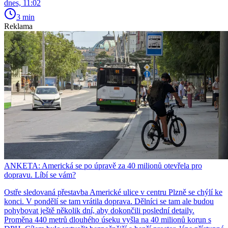
dnes, 11:02
3 min
Reklama
ANKETA: Americká se po úpravě za 40 milionů otevřela pro
dopravu. Líbí se vám?
Ostře sledovaná přestavba Americké ulice v centru Plzně se chýlí ke
konci. V pondělí se tam vrátila doprava. Dělníci se tam ale budou
pohybovat ještě několik dní, aby dokončili poslední detaily.
Proměna 440 metrů dlouhého úseku vyšla na 40 milionů korun s