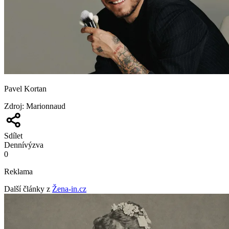
Pavel Kortan
Zdroj
:
Marionnaud
Sdílet
Denní
výzva
0
Reklama
Další články z
Žena-in.cz