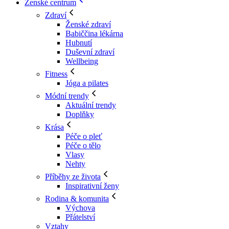
Ženské centrum
Zdraví
Ženské zdraví
Babiččina lékárna
Hubnutí
Duševní zdraví
Wellbeing
Fitness
Jóga a pilates
Módní trendy
Aktuální trendy
Doplňky
Krása
Péče o pleť
Péče o tělo
Vlasy
Nehty
Příběhy ze života
Inspirativní ženy
Rodina & komunita
Výchova
Přátelství
Vztahy