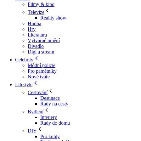
Filmy & kino
Televize
Reality show
Hudba
Hry
Literatura
Výtvarné umění
Divadlo
Digi a stream
Celebrity
Módní policie
Pro pamětníky
Nové tváře
Lifestyle
Cestování
Destinace
Rady na cesty
Bydlení
Interiery
Rady do domu
DIY
Pro kutily