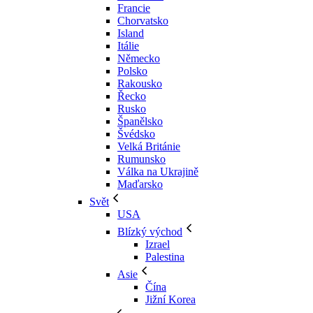
Francie
Chorvatsko
Island
Itálie
Německo
Polsko
Rakousko
Řecko
Rusko
Španělsko
Švédsko
Velká Británie
Rumunsko
Válka na Ukrajině
Maďarsko
Svět
USA
Blízký východ
Izrael
Palestina
Asie
Čína
Jižní Korea