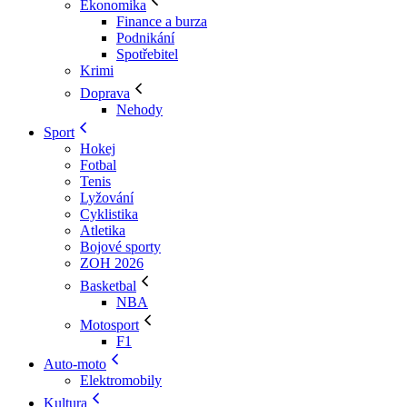
Ekonomika
Finance a burza
Podnikání
Spotřebitel
Krimi
Doprava
Nehody
Sport
Hokej
Fotbal
Tenis
Lyžování
Cyklistika
Atletika
Bojové sporty
ZOH 2026
Basketbal
NBA
Motosport
F1
Auto-moto
Elektromobily
Kultura