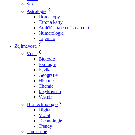
Sex
Astrologie
Horoskopy
Tarot a karty
Andělé a tajemná znamení
Numerologie
Tajemno
Zajímavosti
Věda
Biologie
Ekologie
Fyzika
Geografie
Historie
Chemie
Jazykověda
Vesmír
IT a technologie
Digital
Mobil
Technologie
Trendy
True crime