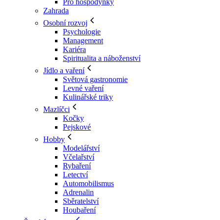
Pro hospodyňky
Zahrada
Osobní rozvoj
Psychologie
Management
Kariéra
Spiritualita a náboženství
Jídlo a vaření
Světová gastronomie
Levné vaření
Kulinářské triky
Mazlíčci
Kočky
Pejskové
Hobby
Modelářství
Včelařství
Rybaření
Letectví
Automobilismus
Adrenalin
Sběratelství
Houbaření