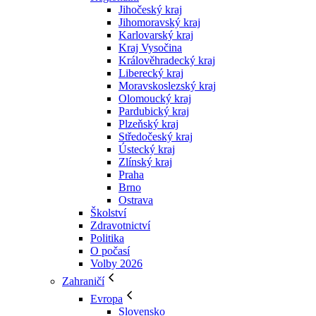
Jihočeský kraj
Jihomoravský kraj
Karlovarský kraj
Kraj Vysočina
Králověhradecký kraj
Liberecký kraj
Moravskoslezský kraj
Olomoucký kraj
Pardubický kraj
Plzeňský kraj
Středočeský kraj
Ústecký kraj
Zlínský kraj
Praha
Brno
Ostrava
Školství
Zdravotnictví
Politika
O počasí
Volby 2026
Zahraničí
Evropa
Slovensko