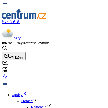
čtvrtek 6. 8.
čt 6. 8.
26°C
Internet
Firmy
Recepty
Slovníky
Přihlášení
Zprávy
Domácí
Regionální