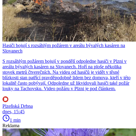
Hasiči bojují s rozsáhlým požárem v areálu bývalých kasáren na
Slovanech
S rozsáhlým požárem bojují v pondělí odpoledne hasiči v Plzni v
areálu bývalých kasáren na Slovanech. Hoří na ploše několika
stovek metrů čtverečních. Na videu od hasičů je vidět v těsné
blízkosti stan patřící pravděpodobně lidem bez domova, kteří v této
lokalitě často pobývají. Odpoledne už likvidovali hasiči také požár
louky na Tachovsku. Video požáru v Plzni je pod článkem.
Plzeňská Drbna
dnes, 15:45
1 min
Reklama