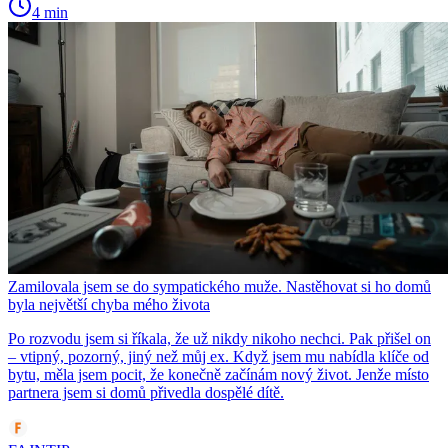
4 min
Zamilovala jsem se do sympatického muže. Nastěhovat si ho domů
byla největší chyba mého života
Po rozvodu jsem si říkala, že už nikdy nikoho nechci. Pak přišel on
– vtipný, pozorný, jiný než můj ex. Když jsem mu nabídla klíče od
bytu, měla jsem pocit, že konečně začínám nový život. Jenže místo
partnera jsem si domů přivedla dospělé dítě.