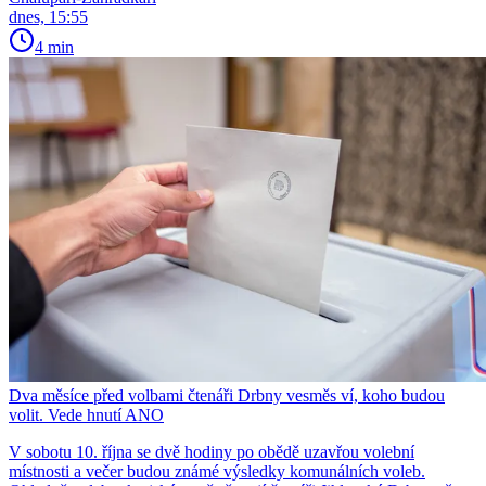
dnes, 15:55
4 min
Dva měsíce před volbami čtenáři Drbny vesměs ví, koho budou
volit. Vede hnutí ANO
V sobotu 10. října se dvě hodiny po obědě uzavřou volební
místnosti a večer budou známé výsledky komunálních voleb.