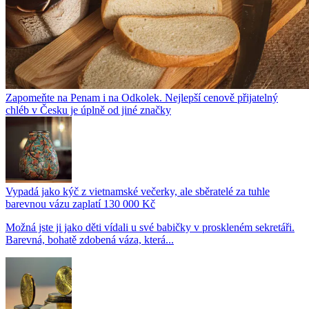
Zapomeňte na Penam i na Odkolek. Nejlepší cenově přijatelný
chléb v Česku je úplně od jiné značky
Vypadá jako kýč z vietnamské večerky, ale sběratelé za tuhle
barevnou vázu zaplatí 130 000 Kč
Možná jste ji jako děti vídali u své babičky v proskleném sekretáři.
Barevná, bohatě zdobená váza, která...