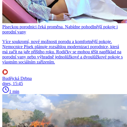
Píseckou porodnici čeká proměna. Nabídne pohodlnější pokoje i
porodní vany
Více soukromí, nové možnosti porodu a komfortnější pokoje.
Nemocnice Písek plánuje rozsáhlou modernizaci porodnice, která
má začít na jaře příštího roku. Rodičky se mohou těšit například na
porodní vany nebo výhradně jednolůžkové a dvoulůžkové pokoje s
vlastním sociálním zařízením.
Budějcká Drbna
dnes, 15:45
1 min