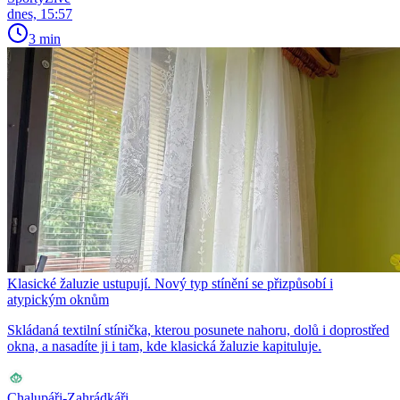
dnes, 15:57
3 min
Klasické žaluzie ustupují. Nový typ stínění se přizpůsobí i
atypickým oknům
Skládaná textilní stínička, kterou posunete nahoru, dolů i doprostřed
okna, a nasadíte ji i tam, kde klasická žaluzie kapituluje.
Chalupáři-Zahrádkáři