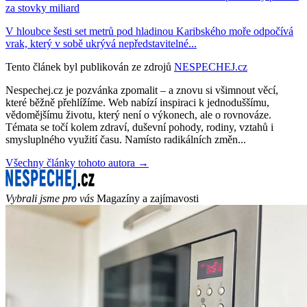
za stovky miliard
V hloubce šesti set metrů pod hladinou Karibského moře odpočívá
vrak, který v sobě ukrývá nepředstavitelné...
Tento článek byl publikován ze zdrojů
NESPECHEJ.cz
Nespechej.cz je pozvánka zpomalit – a znovu si všimnout věcí,
které běžně přehlížíme. Web nabízí inspiraci k jednoduššímu,
vědomějšímu životu, který není o výkonech, ale o rovnováze.
Témata se točí kolem zdraví, duševní pohody, rodiny, vztahů i
smysluplného využití času. Namísto radikálních změn...
Všechny články tohoto autora →
Vybrali jsme pro vás
Magazíny a zajímavosti