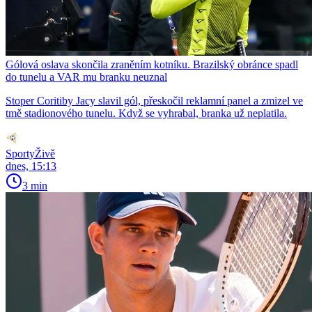
Gólová oslava skončila zraněním kotníku. Brazilský obránce spadl
do tunelu a VAR mu branku neuznal
Stoper Coritiby Jacy slavil gól, přeskočil reklamní panel a zmizel ve
tmě stadionového tunelu. Když se vyhrabal, branka už neplatila.
SportyŽivě
dnes, 15:13
3 min