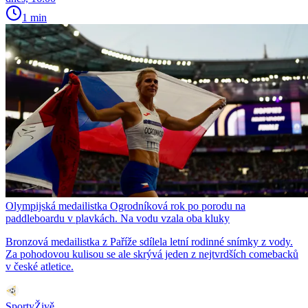
1 min
Olympijská medailistka Ogrodníková rok po porodu na
paddleboardu v plavkách. Na vodu vzala oba kluky
Bronzová medailistka z Paříže sdílela letní rodinné snímky z vody.
Za pohodovou kulisou se ale skrývá jeden z nejtvrdších comebacků
v české atletice.
SportyŽivě