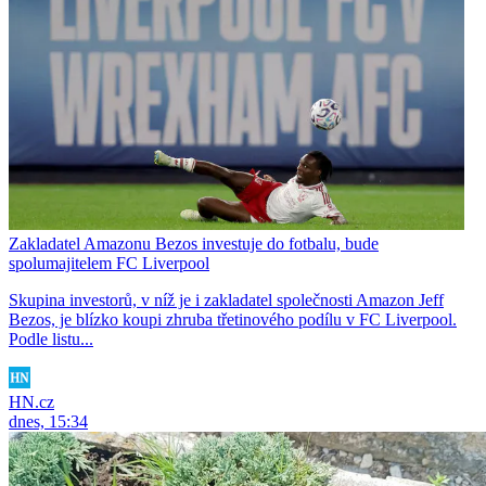
Zakladatel Amazonu Bezos investuje do fotbalu, bude
spolumajitelem FC Liverpool
Skupina investorů, v níž je i zakladatel společnosti Amazon Jeff
Bezos, je blízko koupi zhruba třetinového podílu v FC Liverpool.
Podle listu...
HN.cz
dnes, 15:34