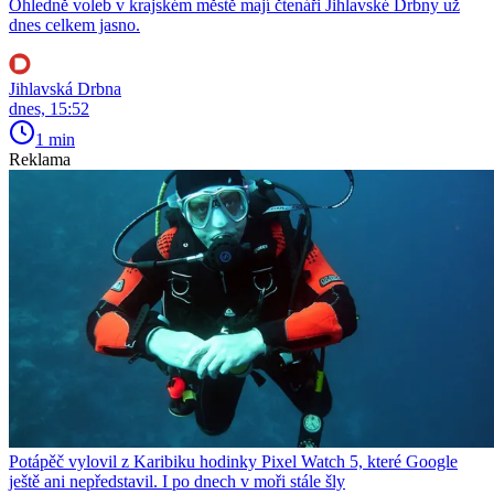
Ohledně voleb v krajském městě mají čtenáři Jihlavské Drbny už
dnes celkem jasno.
Jihlavská Drbna
dnes, 15:52
1 min
Reklama
Potápěč vylovil z Karibiku hodinky Pixel Watch 5, které Google
ještě ani nepředstavil. I po dnech v moři stále šly