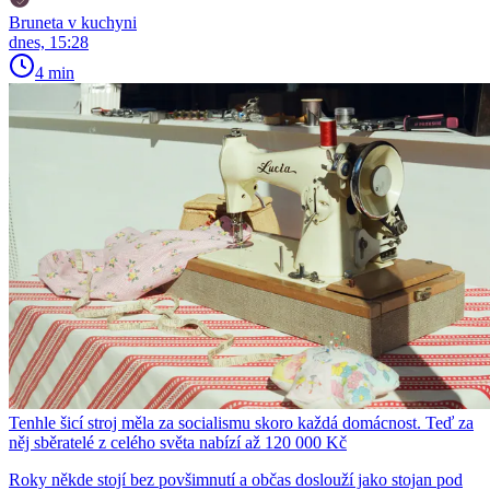
Bruneta v kuchyni
dnes, 15:28
4 min
Tenhle šicí stroj měla za socialismu skoro každá domácnost. Teď za
něj sběratelé z celého světa nabízí až 120 000 Kč
Roky někde stojí bez povšimnutí a občas doslouží jako stojan pod