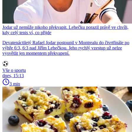
Jodar už nemůže nikoho překvapit. Lehečku porazil právě ve chvíli,
kdy celý tenis ví, co přijde
Devatenáctiletý Rafael Jodar postoupil v Montrealu do čtvrtfinále po
výhře 6:3, 6:3 nad Jiřím Lehečkou. Jeho rychlý vzestup už nelze
vysvětlit jen momentem překvapení.
Vše o sportu
dnes, 15:13
3 min