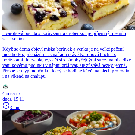
Tvarohová buchta s borůvkami a drobenkou je příjemným letním
zastavením
Když se doma objeví miska borůvek a venku je na velké pečení
moc horko, přichází u nás na řadu právě tvarohová buchta s
borůvkami. Je rychlá, vystačí si s pár obyčejnými surovinami a díky
vanilkovému pudinku v náplni drží tvar, ale zůstává hezky jemná.
Přesně ten typ moučníku, který se hodí ke kávě, na plech pro rodinu
i na víkend na chalupu.
Cooky.cz
dnes, 15:11
3 min