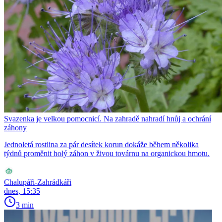
Svazenka je velkou pomocnicí. Na zahradě nahradí hnůj a ochrání
záhony
Jednoletá rostlina za pár desítek korun dokáže během několika
týdnů proměnit holý záhon v živou továrnu na organickou hmotu.
Chalupáři-Zahrádkáři
dnes, 15:35
3 min