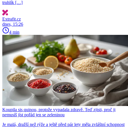
truhlík […]
Extrafit.cz
dnes, 15:26
4 min
Koupila sis quinou, protože vypadala zdravě. Teď zjisti, proč ji
nemusíš jíst pořád jen se zeleninou
Je malá, dražší než rýže a ještě před pár lety měla zvláštní schopnost