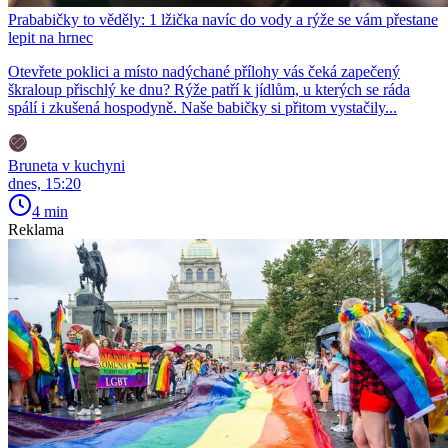
Prababičky to věděly: 1 lžička navíc do vody a rýže se vám přestane
lepit na hrnec
Otevřete poklici a místo nadýchané přílohy vás čeká zapečený
škraloup přischlý ke dnu? Rýže patří k jídlům, u kterých se ráda
spálí i zkušená hospodyně. Naše babičky si přitom vystačily...
Bruneta v kuchyni
dnes, 15:20
4 min
Reklama