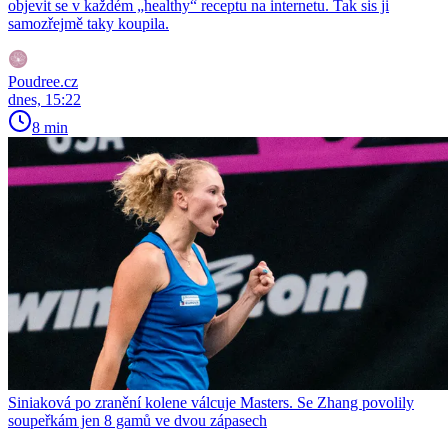
objevit se v každém „healthy“ receptu na internetu. Tak sis ji
samozřejmě taky koupila.
Poudree.cz
dnes, 15:22
8 min
Siniaková po zranění kolene válcuje Masters. Se Zhang povolily
soupeřkám jen 8 gamů ve dvou zápasech