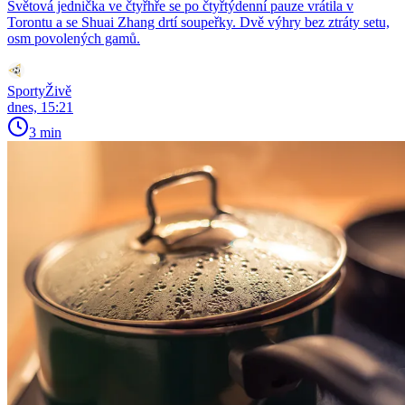
Světová jednička ve čtyřhře se po čtyřtýdenní pauze vrátila v
Torontu a se Shuai Zhang drtí soupeřky. Dvě výhry bez ztráty setu,
osm povolených gamů.
SportyŽivě
dnes, 15:21
3 min