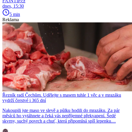
FAJNTIP.cz
dnes, 15:30
5 min
Reklama
Řezník radí Čechům. Udělejte s masem tuhle 1 věc a v mrazáku
vydrží čerstvé i 365 dní
Nakoupili jste maso ve slevě a půlku hodili do mrazáku. Za pár
měsíců ho vytáhnete a čeká vás nepříjemné překvapení. Šedé
skvrny, suchý povrch a chuť, která připomíná spíš lepenku....