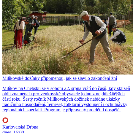
Milíkovské dožínky připomenou, jak se slavilo zakončení žní
Milíkov na Chebsku se v sobotu 22. srpna vrátí do časů, kdy sklizeň
obilí znamenala pro venkovské obyvatele jednu z nejdůležitějších
částí roku. Šestý ročník Milíkovských dožínek nabídne ukázky
tradičního hospodaření, řemesel, folklorní vystoupení i ochutnávky
regionálních specialit. Program je připravený pro děti i dospělé.
Karlovarská Drbna
dnes, 16:00