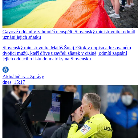
Gayové oddaní v zahraničí neuspěli. Slovenský ministr vnitra odmítl
uznání jejich sňatku
Slovenský ministr vnitra Matúš Šutaj Eštok v dopisu adresovaném
dvojici mužů, kteří dříve uzavřeli sňatek v cizině, odmítl zapsání
jejich oddacího listu do matriky na Slovensku.
Aktuálně.cz - Zprávy
dnes, 15:17