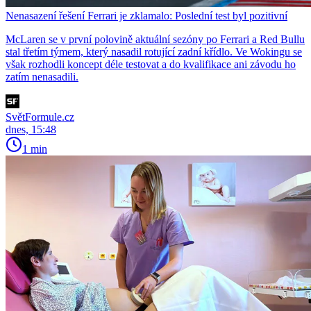
Nenasazení řešení Ferrari je zklamalo: Poslední test byl pozitivní
McLaren se v první polovině aktuální sezóny po Ferrari a Red Bullu
stal třetím týmem, který nasadil rotující zadní křídlo. Ve Wokingu se
však rozhodli koncept déle testovat a do kvalifikace ani závodu ho
zatím nenasadili.
SvětFormule.cz
dnes, 15:48
1 min