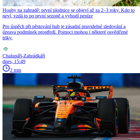
Houby na zahradě: první plodnice se objeví až za 2–3 roky. Kdo to
neví, vzdá to po první sezoně a vyhodí peníze
Pro úspěch při pěstování hub je zásadní pravidelné sledování a
úprava podmínek prostředí. Pomoci mohou i některé osvědčené
triky.
Chalupáři-Zahrádkáři
dnes, 15:49
2 min