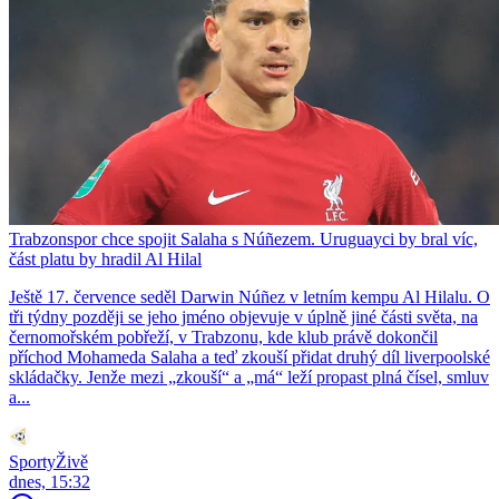
Trabzonspor chce spojit Salaha s Núñezem. Uruguayci by bral víc,
část platu by hradil Al Hilal
Ještě 17. července seděl Darwin Núñez v letním kempu Al Hilalu. O
tři týdny později se jeho jméno objevuje v úplně jiné části světa, na
černomořském pobřeží, v Trabzonu, kde klub právě dokončil
příchod Mohameda Salaha a teď zkouší přidat druhý díl liverpoolské
skládačky. Jenže mezi „zkouší“ a „má“ leží propast plná čísel, smluv
a...
SportyŽivě
dnes, 15:32