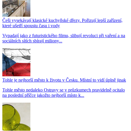
Češi vysekávají klasické kuchyňské dřezy. Pořizují lepší zařízení,
které ušetří spoustu času i vody
Vypadají jako z futuristického filmu, slibují revoluci při vaření a na
sociálních sítích sbírají miliony...
Tohle je nejhorší město k životu v Česku. Místní to vidí úplně jinak
Tohle město nedaleko Ostravy se v průzkumech pravidelně ocitalo
na poslední příčce jakožto nejhorší místo k...