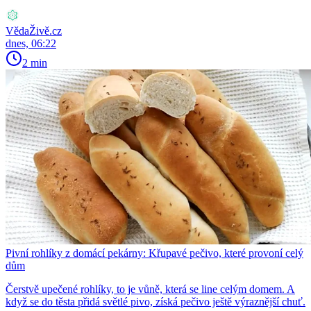
VědaŽivě.cz
dnes, 06:22
2 min
Pivní rohlíky z domácí pekárny: Křupavé pečivo, které provoní celý
dům
Čerstvě upečené rohlíky, to je vůně, která se line celým domem. A
když se do těsta přidá světlé pivo, získá pečivo ještě výraznější chuť.