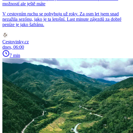
možností ale ještě máte
V cestovním ruchu se pohybuju už roky. Za osm let jsem snad
nezažila sezónu, jako je ta letošní. Last minute zájezdů za dobré
peníze je jako šafránu.
Cestovinky.cz
dnes, 06:00
7 min