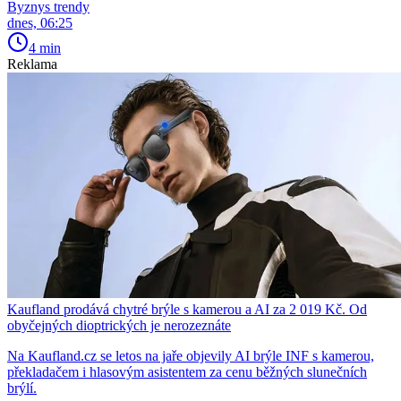
Byznys trendy
dnes, 06:25
4 min
Reklama
Kaufland prodává chytré brýle s kamerou a AI za 2 019 Kč. Od
obyčejných dioptrických je nerozeznáte
Na Kaufland.cz se letos na jaře objevily AI brýle INF s kamerou,
překladačem i hlasovým asistentem za cenu běžných slunečních
brýlí.