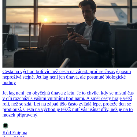
Cesta na východ bolí víc než cesta na západ: proč se časový posun
neprožívá stejně. Jet lag není jen únava, ale posunuté biologické
hodiny
Jet lag není jen obyčejná únava z letu. Je to chvíle, kdy se místní čas
v cíli rozchází s vašimi vnitřními hodinami. A směr cesty hraje větší
roli, než se zdá. Let na západ tělo často zvládá lépe, protože den se
prodlouží. Cesta na východ je těžší: nutí vás usínat dřív, než je na to
mozek připravený.
Kód Enigma