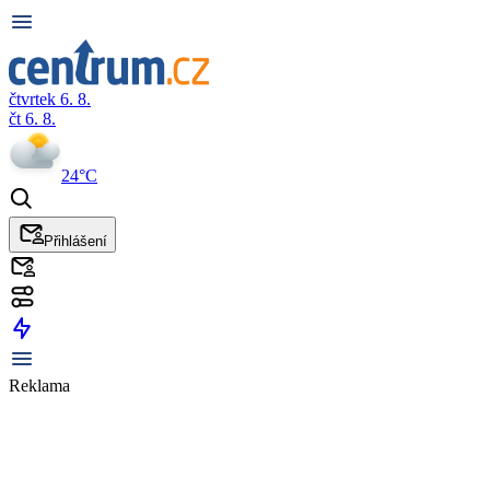
čtvrtek 6. 8.
čt 6. 8.
24°C
Přihlášení
Reklama