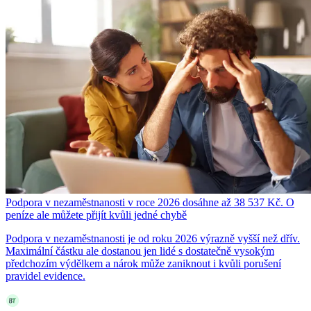
Podpora v nezaměstnanosti v roce 2026 dosáhne až 38 537 Kč. O
peníze ale můžete přijít kvůli jedné chybě
Podpora v nezaměstnanosti je od roku 2026 výrazně vyšší než dřív.
Maximální částku ale dostanou jen lidé s dostatečně vysokým
předchozím výdělkem a nárok může zaniknout i kvůli porušení
pravidel evidence.