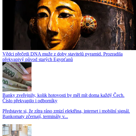
Vědci přečetli DNA muže z doby stavitelů pyramid. Prozradila
překvapivý původ starých Egypťanů
Banky zveřejnily, kolik hotovosti by měl mít doma každý Čech.
Číslo překvapilo i odborníky
Představte si, že zítra ráno zmizí elektřina, internet i mobilní signál.
Bankomaty zčernají, terminály v...