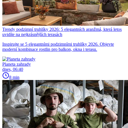
Trendy podzimní truhlíky 2026: 5 elegantních aranžmá, která letos
uvidíte na nejkrásnějších terasách
Inspirujte se 5 elegantními podzimními truhlíky 2026. Objevte
moderní kombinace rostlin pro balkon, okna i terasu.
Planeta zahrady
dnes, 06:40
8 min