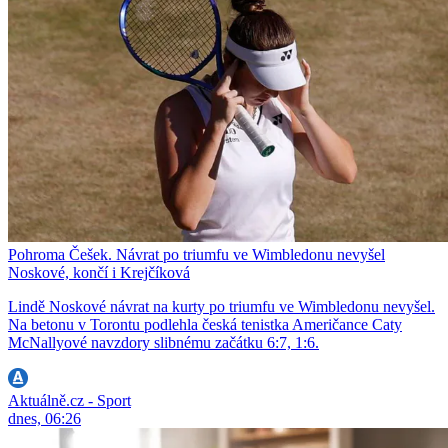
Pohroma Češek. Návrat po triumfu ve Wimbledonu nevyšel
Noskové, končí i Krejčíková
Lindě Noskové návrat na kurty po triumfu ve Wimbledonu nevyšel.
Na betonu v Torontu podlehla česká tenistka Američance Caty
McNallyové navzdory slibnému začátku 6:7, 1:6.
Aktuálně.cz - Sport
dnes, 06:26