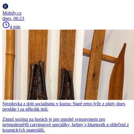
Mobify.cz
dnes, 06:23
4 min
Sjezdovka z dob socialismu v kurzu: Staré retro lyže z půdy dnes
prodáte i za několik tisíc
Zimní sezóna na horách je pro mnohé synonymem pro
nejmodernější carvingové speciálky, helmy s bluetooth a oblečení z
kosmických materiálů.