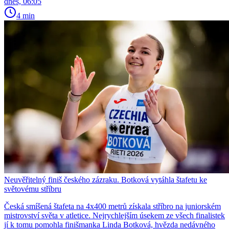
dnes, 06:05
4 min
Neuvěřitelný finiš českého zázraku. Botková vytáhla štafetu ke
světovému stříbru
Česká smíšená štafeta na 4x400 metrů získala stříbro na juniorském
mistrovství světa v atletice. Nejrychlejším úsekem ze všech finalistek
jí k tomu pomohla finišmanka Linda Botková, hvězda nedávného