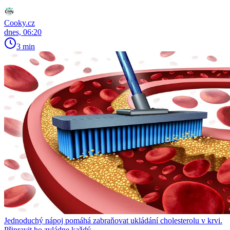
Cooky.cz
dnes, 06:20
3 min
Jednoduchý nápoj pomáhá zabraňovat ukládání cholesterolu v krvi.
Připravit ho zvládne každý