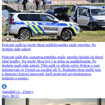
Policisté našli na jezeře Most pohřešovaného muže mrtvého. Po
druhém stále pátrají
Policisté našli tělo osmadvacetiletého muže, kterého hledali od úterní
silné bouřky. Na jezeře Most byl v tu dobu na paddleboardu. Po
druhém muži stále pátrají. Tělo našli ve středu večer. Policie o tom
informovala ve čtvrtek na sociální síti X. Rodinám obou mužů jsou
k dispozici krizoví interventi, kteří poskytují psychologickou
podporu a pomoc.
Aktuálně.cz - Zprávy
dnes, 06:13