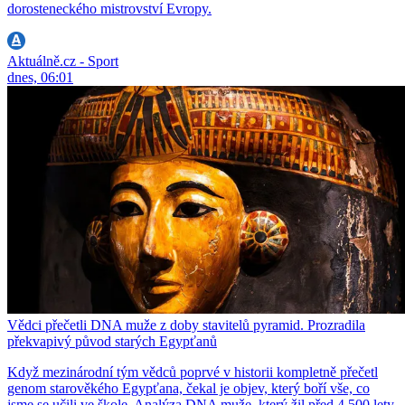
dorosteneckého mistrovství Evropy.
Aktuálně.cz - Sport
dnes, 06:01
Vědci přečetli DNA muže z doby stavitelů pyramid. Prozradila
překvapivý původ starých Egypťanů
Když mezinárodní tým vědců poprvé v historii kompletně přečetl
genom starověkého Egypťana, čekal je objev, který boří vše, co
jsme se učili ve škole. Analýza DNA muže, který žil před 4 500 lety,