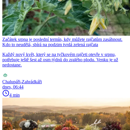
Začátek srpna je poslední termín, kdy můžete rajčatům zasáhnout.
Kdo to neudělá, sbírá na podzim tvrdá zelená rajčata
Každý nový květ, který se na tyčkovém rajčeti otevře v srpnu,
potřebuje ještě šest až osm týdnů do zralého plodu. Venku je už
nedostane.
Chalupáři-Zahrádkáři
dnes, 06:44
4 min