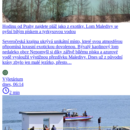
Hodinu od Prahy najdete pláž jako z exotiky. Lom Maledivy se
pyšní bílým pískem a tyrkysovou vodou
Severočeská krajina ukrývá unikátní místo, které svou atmosférou
připomíná luxusní exotickou dovolenou. Bývalý kaolinový lom
nedaleko obce Nepomyšl si díky zářivě bílému písku a azurové
vodě vysloužil výstižnou přezdívku Maledivy. Dnes už z původní
krásy zbylo jen malé jezírko, přesto…
Výletárium
dnes, 06:14
2 min