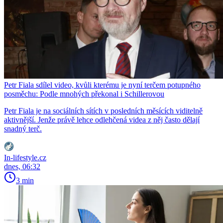
Petr Fiala sdílel video, kvůli kterému je nyní terčem potupného
posměchu: Podle mnohých překonal i Schillerovou
Petr Fiala je na sociálních sítích v posledních měsících viditelně
aktivnější. Jenže právě lehce odlehčená videa z něj často dělají
snadný terč.
In-lifestyle.cz
dnes, 06:32
3 min