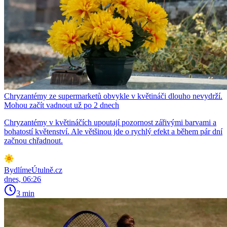
Chryzantémy ze supermarketů obvykle v květináči dlouho nevydrží.
Mohou začít vadnout už po 2 dnech
Chryzantémy v květináčích upoutají pozornost zářivými barvami a
bohatostí květenství. Ale většinou jde o rychlý efekt a během pár dní
začnou chřadnout.
BydlímeÚtulně.cz
dnes, 06:26
3 min