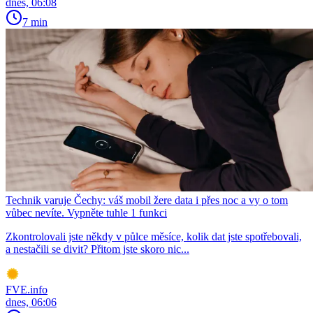
dnes, 06:08
7 min
Technik varuje Čechy: váš mobil žere data i přes noc a vy o tom
vůbec nevíte. Vypněte tuhle 1 funkci
Zkontrolovali jste někdy v půlce měsíce, kolik dat jste spotřebovali,
a nestačili se divit? Přitom jste skoro nic...
FVE.info
dnes, 06:06