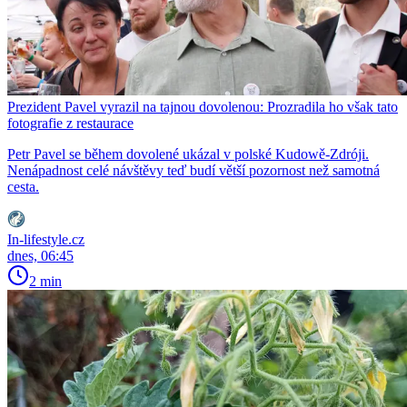
Prezident Pavel vyrazil na tajnou dovolenou: Prozradila ho však tato
fotografie z restaurace
Petr Pavel se během dovolené ukázal v polské Kudowě-Zdróji.
Nenápadnost celé návštěvy teď budí větší pozornost než samotná
cesta.
In-lifestyle.cz
dnes, 06:45
2 min