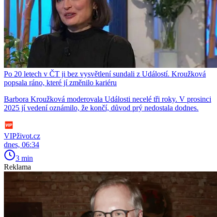
Po 20 letech v ČT ji bez vysvětlení sundali z Událostí. Kroužková
popsala ráno, které jí změnilo kariéru
Barbora Kroužková moderovala Události necelé tři roky. V prosinci
2025 jí vedení oznámilo, že končí, důvod prý nedostala dodnes.
VIPživot.cz
dnes, 06:34
3 min
Reklama