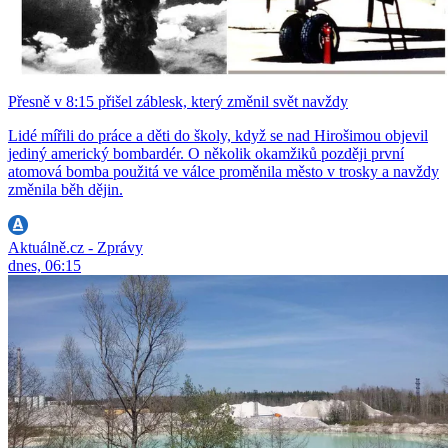
Přesně v 8:15 přišel záblesk, který změnil svět navždy
Lidé mířili do práce a děti do školy, když se nad Hirošimou objevil
jediný americký bombardér. O několik okamžiků později první
atomová bomba použitá ve válce proměnila město v trosky a navždy
změnila běh dějin.
Aktuálně.cz - Zprávy
dnes, 06:15