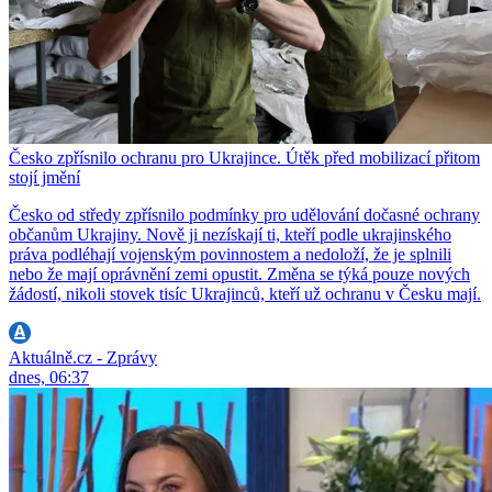
Česko zpřísnilo ochranu pro Ukrajince. Útěk před mobilizací přitom
stojí jmění
Česko od středy zpřísnilo podmínky pro udělování dočasné ochrany
občanům Ukrajiny. Nově ji nezískají ti, kteří podle ukrajinského
práva podléhají vojenským povinnostem a nedoloží, že je splnili
nebo že mají oprávnění zemi opustit. Změna se týká pouze nových
žádostí, nikoli stovek tisíc Ukrajinců, kteří už ochranu v Česku mají.
Aktuálně.cz - Zprávy
dnes, 06:37