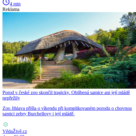
4 min
Reklama
Porod v české zoo skončil tragicky. Oblíbená samice ani její mládě
nepřežily
Zoo Jihlava přišla o víkendu při komplikovaném porodu o chovnou
samici zebry Burchellovy i její mládě.
VědaŽivě.cz