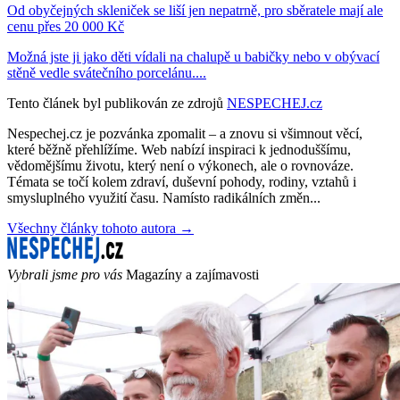
Od obyčejných skleniček se liší jen nepatrně, pro sběratele mají ale
cenu přes 20 000 Kč
Možná jste ji jako děti vídali na chalupě u babičky nebo v obývací
stěně vedle svátečního porcelánu....
Tento článek byl publikován ze zdrojů
NESPECHEJ.cz
Nespechej.cz je pozvánka zpomalit – a znovu si všimnout věcí,
které běžně přehlížíme. Web nabízí inspiraci k jednoduššímu,
vědomějšímu životu, který není o výkonech, ale o rovnováze.
Témata se točí kolem zdraví, duševní pohody, rodiny, vztahů i
smysluplného využití času. Namísto radikálních změn...
Všechny články tohoto autora →
Vybrali jsme pro vás
Magazíny a zajímavosti