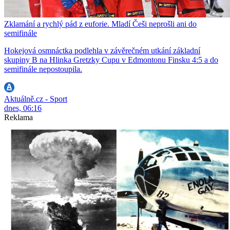
Zklamání a rychlý pád z euforie. Mladí Češi neprošli ani do
semifinále
Hokejová osmnáctka podlehla v závěrečném utkání základní
skupiny B na Hlinka Gretzky Cupu v Edmontonu Finsku 4:5 a do
semifinále nepostoupila.
Aktuálně.cz - Sport
dnes, 06:16
Reklama