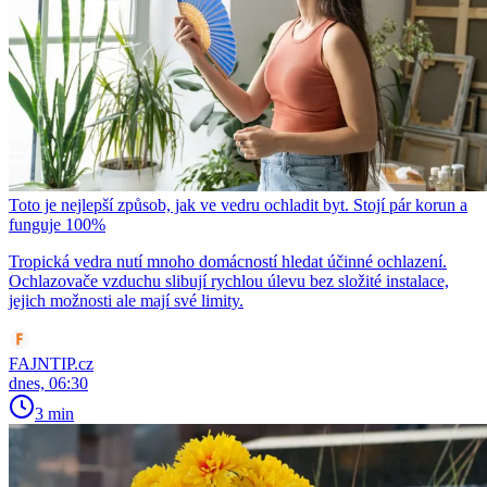
Toto je nejlepší způsob, jak ve vedru ochladit byt. Stojí pár korun a
funguje 100%
Tropická vedra nutí mnoho domácností hledat účinné ochlazení.
Ochlazovače vzduchu slibují rychlou úlevu bez složité instalace,
jejich možnosti ale mají své limity.
FAJNTIP.cz
dnes, 06:30
3 min