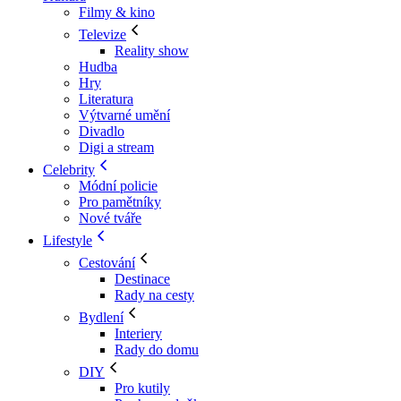
Filmy & kino
Televize
Reality show
Hudba
Hry
Literatura
Výtvarné umění
Divadlo
Digi a stream
Celebrity
Módní policie
Pro pamětníky
Nové tváře
Lifestyle
Cestování
Destinace
Rady na cesty
Bydlení
Interiery
Rady do domu
DIY
Pro kutily