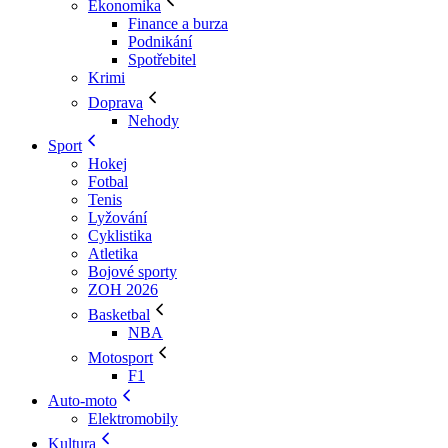
Ekonomika
Finance a burza
Podnikání
Spotřebitel
Krimi
Doprava
Nehody
Sport
Hokej
Fotbal
Tenis
Lyžování
Cyklistika
Atletika
Bojové sporty
ZOH 2026
Basketbal
NBA
Motosport
F1
Auto-moto
Elektromobily
Kultura