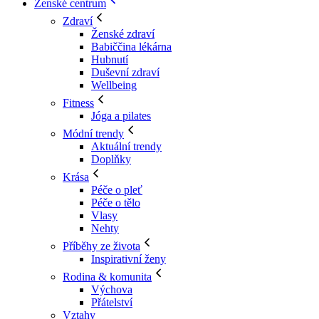
Ženské centrum
Zdraví
Ženské zdraví
Babiččina lékárna
Hubnutí
Duševní zdraví
Wellbeing
Fitness
Jóga a pilates
Módní trendy
Aktuální trendy
Doplňky
Krása
Péče o pleť
Péče o tělo
Vlasy
Nehty
Příběhy ze života
Inspirativní ženy
Rodina & komunita
Výchova
Přátelství
Vztahy