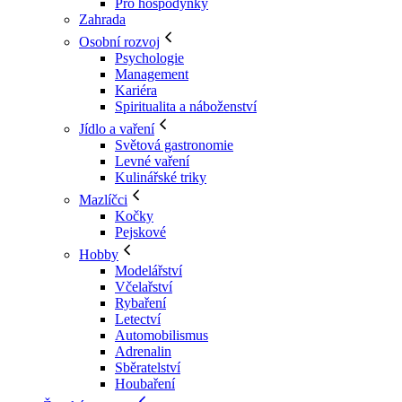
Pro hospodyňky
Zahrada
Osobní rozvoj
Psychologie
Management
Kariéra
Spiritualita a náboženství
Jídlo a vaření
Světová gastronomie
Levné vaření
Kulinářské triky
Mazlíčci
Kočky
Pejskové
Hobby
Modelářství
Včelařství
Rybaření
Letectví
Automobilismus
Adrenalin
Sběratelství
Houbaření