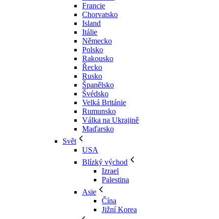
Francie
Chorvatsko
Island
Itálie
Německo
Polsko
Rakousko
Řecko
Rusko
Španělsko
Švédsko
Velká Británie
Rumunsko
Válka na Ukrajině
Maďarsko
Svět
USA
Blízký východ
Izrael
Palestina
Asie
Čína
Jižní Korea