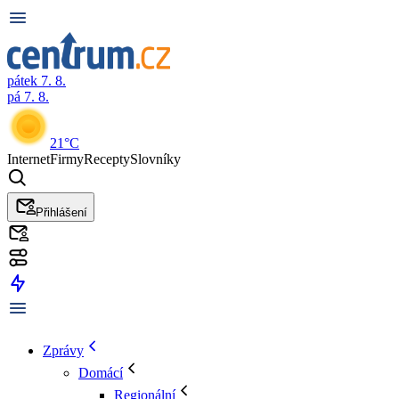
pátek 7. 8.
pá 7. 8.
21°C
Internet
Firmy
Recepty
Slovníky
Přihlášení
Zprávy
Domácí
Regionální