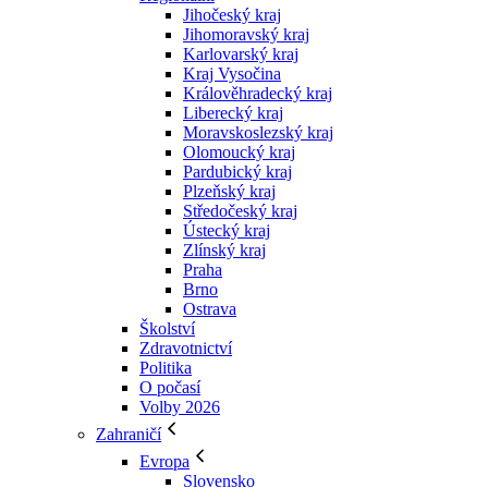
Jihočeský kraj
Jihomoravský kraj
Karlovarský kraj
Kraj Vysočina
Králověhradecký kraj
Liberecký kraj
Moravskoslezský kraj
Olomoucký kraj
Pardubický kraj
Plzeňský kraj
Středočeský kraj
Ústecký kraj
Zlínský kraj
Praha
Brno
Ostrava
Školství
Zdravotnictví
Politika
O počasí
Volby 2026
Zahraničí
Evropa
Slovensko