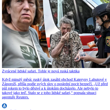
Zvrácené lidské safari. Tohle je nová ruská taktika
Když minulý měsíc ruský útok zasáhl obchod Kateryny Lahutové v
Záporoží, přišla podle svých slov o poslední pocit bezpečí. „Už před
půl rokem to bylo děsivé a k útokům docházelo. Ale nebylo to
takové jako teď. Stalo se z toho lidské safari,“ popsala situaci
agentuře Reuters.