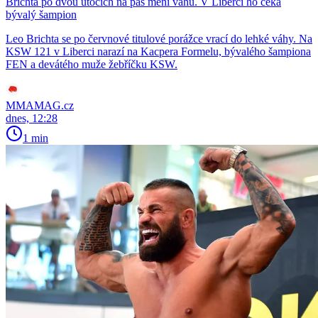
Brichta po dvou útocích na pás mění váhu. V Liberci ho čeká
bývalý šampion
Leo Brichta se po červnové titulové porážce vrací do lehké váhy. Na
KSW 121 v Liberci narazí na Kacpera Formelu, bývalého šampiona
FEN a devátého muže žebříčku KSW.
MMAMAG.cz
dnes, 12:28
1 min