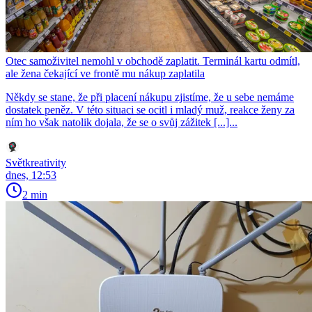
Otec samoživitel nemohl v obchodě zaplatit. Terminál kartu odmítl,
ale žena čekající ve frontě mu nákup zaplatila
Někdy se stane, že při placení nákupu zjistíme, že u sebe nemáme
dostatek peněz. V této situaci se ocitl i mladý muž, reakce ženy za
ním ho však natolik dojala, že se o svůj zážitek [...]...
Světkreativity
dnes, 12:53
2 min