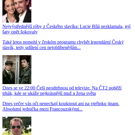
Nejvýstřednější róby z Českého slavíka: Lucie Bílá nezklamala, její
šaty opět šokovaly
Také letos nemohl v českém programu chybět legendární Český
slavík, tedy udílení cen nejoblíbenějším...
Dnes se ve 22:00 Češi neodtrhnou od televize. Na ČT2 poběží
trhák, kde se ukáže nejkrásnější muž a žena světa
Dnes večer vás oči nenechají kouknout ani na vteřinku jinam.
Absolutní jednička mezi Francouzskými...