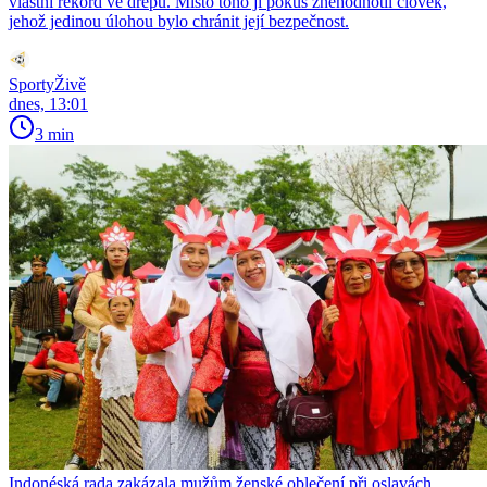
vlastní rekord ve dřepu. Místo toho jí pokus znehodnotil člověk,
jehož jedinou úlohou bylo chránit její bezpečnost.
SportyŽivě
dnes, 13:01
3 min
Indonéská rada zakázala mužům ženské oblečení při oslavách