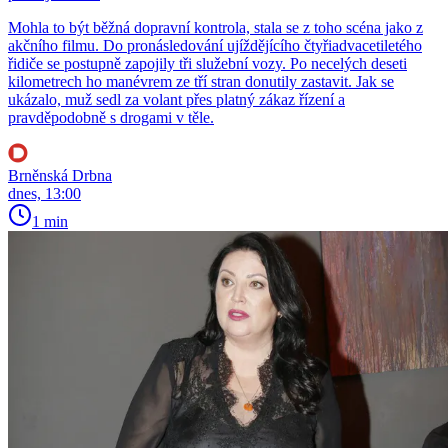
Mohla to být běžná dopravní kontrola, stala se z toho scéna jako z
akčního filmu. Do pronásledování ujíždějícího čtyřiadvacetiletého
řidiče se postupně zapojily tři služební vozy. Po necelých deseti
kilometrech ho manévrem ze tří stran donutily zastavit. Jak se
ukázalo, muž sedl za volant přes platný zákaz řízení a
pravděpodobně s drogami v těle.
Brněnská Drbna
dnes, 13:00
1 min