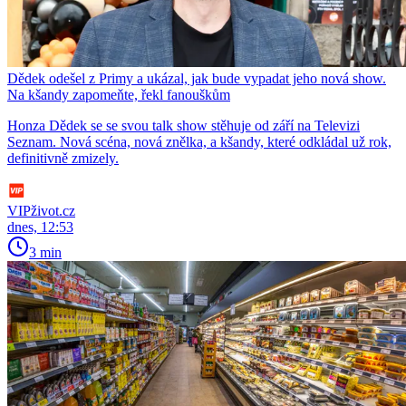
Dědek odešel z Primy a ukázal, jak bude vypadat jeho nová show.
Na kšandy zapomeňte, řekl fanouškům
Honza Dědek se se svou talk show stěhuje od září na Televizi
Seznam. Nová scéna, nová znělka, a kšandy, které odkládal už rok,
definitivně zmizely.
VIPživot.cz
dnes, 12:53
3 min