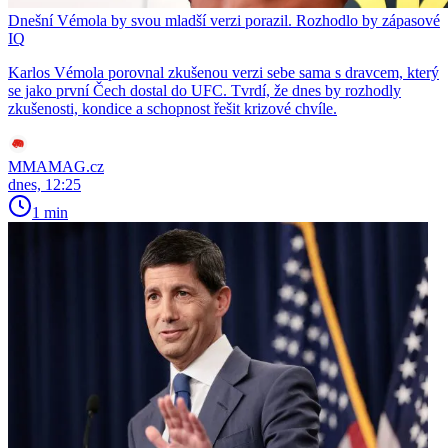
Dnešní Vémola by svou mladší verzi porazil. Rozhodlo by zápasové
IQ
Karlos Vémola porovnal zkušenou verzi sebe sama s dravcem, který
se jako první Čech dostal do UFC. Tvrdí, že dnes by rozhodly
zkušenosti, kondice a schopnost řešit krizové chvíle.
MMAMAG.cz
dnes, 12:25
1 min