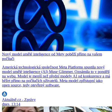
Nový model umělé inteligence od Mety poběží přímo na vašem
počítači
Americká technologická společnost Meta Platforms spustila nový
model umělé inteligence (AI) Muse Glimmer. Oznámila to v pondělí
na webu. Model je menší než přední modely AI od konkurence a má
běžet přímo na počítačích uživatelů. Meta model zpřístupní jako
open source, tedy otevřený software.
Aktuálně.cz - Zprávy
dnes, 13:14