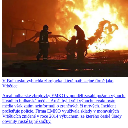
V Bulharsku vybuchla zbrojovka, která patří stejné firmě jako
Vrbětice
Areál bulharské zbrojovky EMKO v pondělí zasáhl požár a výbuch.
Uvádí to bulharská média. Areál byl kvůli výbuchu evakuován,
média však zatím neinformují o zraněných či mrtvých. Incident
prošetřuje policie. Firma EMKO využívala sklady v moravských
Vrběticích zničené v roce 2014 výbuchem, ze kterého české úřady
obvinily ruské tajné služby.