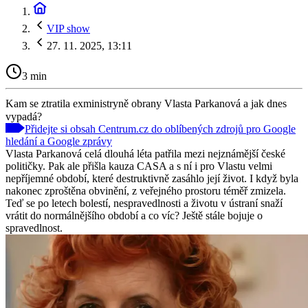
VIP show
27. 11. 2025, 13:11
3 min
Kam se ztratila exministryně obrany Vlasta Parkanová a jak dnes
vypadá?
Přidejte si obsah Centrum.cz do oblíbených zdrojů pro Google
hledání a Google zprávy
Vlasta Parkanová celá dlouhá léta patřila mezi nejznámější české
političky. Pak ale přišla kauza CASA a s ní i pro Vlastu velmi
nepříjemné období, které destruktivně zasáhlo její život. I když byla
nakonec zproštěna obvinění, z veřejného prostoru téměř zmizela.
Teď se po letech bolestí, nespravedlnosti a životu v ústraní snaží
vrátit do normálnějšího období a co víc? Ještě stále bojuje o
spravedlnost.