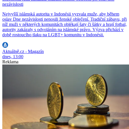
nezávislosti
Nejvyšší islámská autorita v Indonésii vyzvala muže, aby během
oslav Dne nezávislosti nenosili ženské oblečení. Tradiční zábavu, při
níž muži v některých komunitách oblékají šaty či šátky a hrají fotbal,
autority zakázaly s odvoláním na islámské právo. Výzva přichází v
době rostoucího tlaku na LGBT+ komunitu v Indonésii.
Aktuálně.cz - Magazín
dnes, 13:00
Reklama