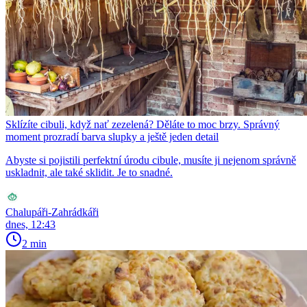
Sklízíte cibuli, když nať zezelená? Děláte to moc brzy. Správný
moment prozradí barva slupky a ještě jeden detail
Abyste si pojistili perfektní úrodu cibule, musíte ji nejenom správně
uskladnit, ale také sklidit. Je to snadné.
Chalupáři-Zahrádkáři
dnes, 12:43
2 min