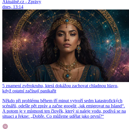
Aktuálně.cz - Zprávy
dnes, 13:14
5 znamení zvěrokruhu, která dokážou zachovat chladnou hlavu,
když ostatní začínají panikařit
Někdo při problému během tří minut vytvoří sedm katastrofických
scénářů, odešle pět zpráv a začne googlit „jak emigrovat na Island“.
A potom je v místnosti ten člověk, který si naleje vodu, podívá se na
situaci a řekne: „Dobře. Co můžeme udělat jako první?“