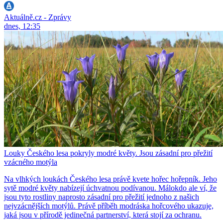
Aktuálně.cz - Zprávy
dnes, 12:35
Louky Českého lesa pokryly modré květy. Jsou zásadní pro přežití
vzácného motýla
Na vlhkých loukách Českého lesa právě kvete hořec hořepník. Jeho
sytě modré květy nabízejí úchvatnou podívanou. Málokdo ale ví, že
jsou tyto rostliny naprosto zásadní pro přežití jednoho z našich
nejvzácnějších motýlů. Právě příběh modráska hořcového ukazuje,
jaká jsou v přírodě jedinečná partnerství, která stojí za ochranu.