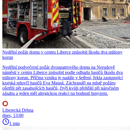
Nedělní požár domu v centru Liberce způsobil škodu dva miliony
korun
Nedělní podvečerní požár dvoupatrového domu na Nerudově
náměstí v centru Liberce způsobil podle odhadu hasičů škodu dva
miliony korun. Příčina vzniku je nadále v šetření, řekla zastupující
krajská mluvčí hasičů Eva Masná. Záchranáři na místě požáru
ošetřili pět zasahujících hasičů, čtyři kvůli přehřátí při náročném
zásahu a jeden měl alergickou reakci na bodnutí hmyzem.
Liberecká Drbna
dnes, 13:00
1 min