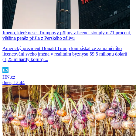
Jméno, které nese. Trumpovy příjmy z licencí stouply o 71 procent,
většina peněz přišla z Perského zálivu
Americký prezident Donald Trump loni získal ze zahraničního
licencování svého jména v realitním byznysu 59,5 milionu dolarů
(1,25 miliardy korun)....
HN.cz
dnes, 12:44