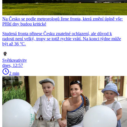
Na Česko se podle meteorologů žene fronta, která změní úplně vše:
Příští dny budou kritické
Studená fronta přinese Česku znatelné ochlazení, ale důvod k
radosti není velký, tropy se totiž rychle vrátí. Na konci týdne může
být až 36 °C.
Světkreativity
dnes, 12:57
2 min