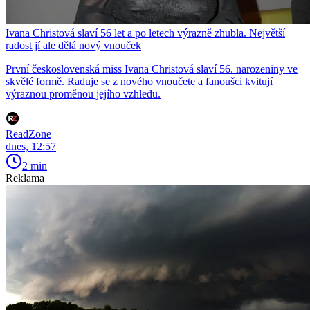
Ivana Christová slaví 56 let a po letech výrazně zhubla. Největší
radost jí ale dělá nový vnouček
První československá miss Ivana Christová slaví 56. narozeniny ve
skvělé formě. Raduje se z nového vnoučete a fanoušci kvitují
výraznou proměnou jejího vzhledu.
ReadZone
dnes, 12:57
2 min
Reklama