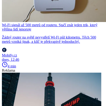
Wi-Fi signál až 500 metrů od routeru. Stačí znát jeden trik, který
většina lidí ignoruje
Žádný router na světě nevystřelí Wi-Fi půl kilometru. Těch 500
metrů vzniká jinak, a klíč je překvapivě jednoduchý.
Mobify.cz
dnes, 12:46
4 min
Reklama