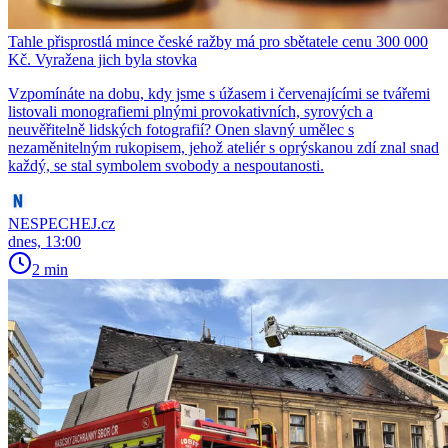
Tahle přisprostlá mince české ražby má pro sbětatele cenu 300 000
Kč. Vyražena jich byla stovka
Vzpomínáte na dobu, kdy jsme s úžasem i červenajícími se tvářemi
listovali monografiemi plnými provokativních, syrových a
neuvěřitelně lidských fotografií? Onen slavný umělec s
nezaměnitelným rukopisem, jehož ateliér s oprýskanou zdí znal snad
každý, se stal symbolem svobody a nespoutanosti.
NESPECHEJ.cz
dnes, 13:00
2 min