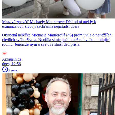
Mrazivá zpověď Michaely Maurerové: Děti od ní utekly k
exmanželovi, život jí zachránila nejmladší dcera
Oblíbená herečka Michaela Maurerová (46) promluvila o nejtěžších
chvílích svého života. Nepřála si nic jiného než mít velkou milující
rodinu. Jenomže nyní o své dvě starší děti přišla.
Aplausin.cz
dnes, 12:56
2 min