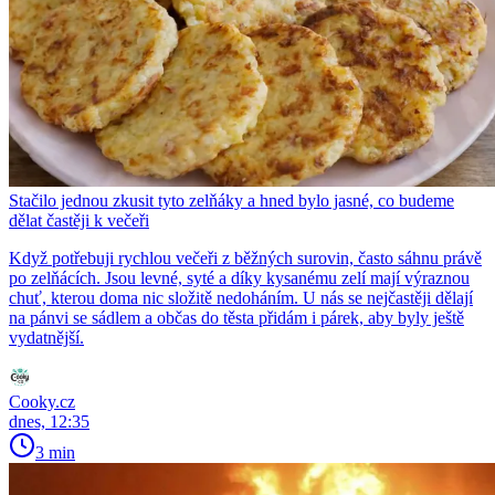
Stačilo jednou zkusit tyto zelňáky a hned bylo jasné, co budeme
dělat častěji k večeři
Když potřebuji rychlou večeři z běžných surovin, často sáhnu právě
po zelňácích. Jsou levné, syté a díky kysanému zelí mají výraznou
chuť, kterou doma nic složitě nedoháním. U nás se nejčastěji dělají
na pánvi se sádlem a občas do těsta přidám i párek, aby byly ještě
vydatnější.
Cooky.cz
dnes, 12:35
3 min