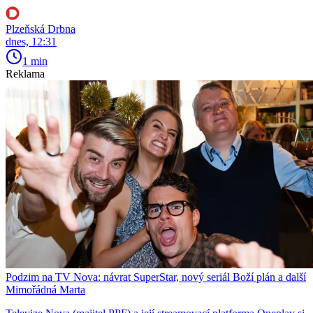
Plzeňská Drbna
dnes, 12:31
1 min
Reklama
Podzim na TV Nova: návrat SuperStar, nový seriál Boží plán a další
Mimořádná Marta