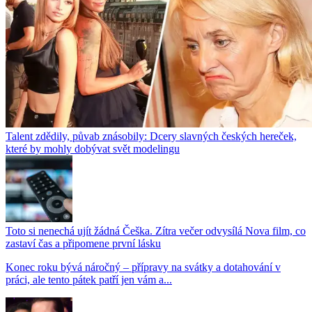
Talent zdědily, půvab znásobily: Dcery slavných českých hereček,
které by mohly dobývat svět modelingu
Toto si nenechá ujít žádná Češka. Zítra večer odvysílá Nova film, co
zastaví čas a připomene první lásku
Konec roku bývá náročný – přípravy na svátky a dotahování v
práci, ale tento pátek patří jen vám a...