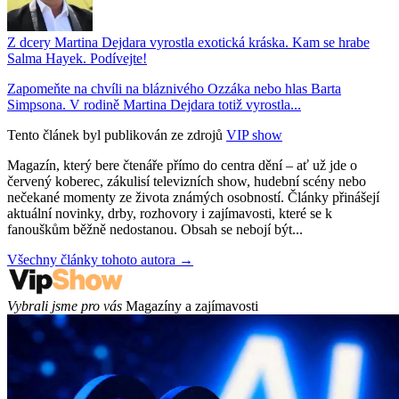
Z dcery Martina Dejdara vyrostla exotická kráska. Kam se hrabe
Salma Hayek. Podívejte!
Zapomeňte na chvíli na bláznivého Ozzáka nebo hlas Barta
Simpsona. V rodině Martina Dejdara totiž vyrostla...
Tento článek byl publikován ze zdrojů
VIP show
Magazín, který bere čtenáře přímo do centra dění – ať už jde o
červený koberec, zákulisí televizních show, hudební scény nebo
nečekané momenty ze života známých osobností. Články přinášejí
aktuální novinky, drby, rozhovory i zajímavosti, které se k
fanouškům běžně nedostanou. Obsah se nebojí být...
Všechny články tohoto autora →
Vybrali jsme pro vás
Magazíny a zajímavosti