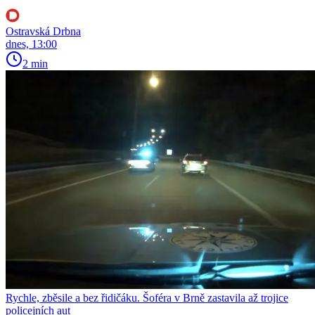
Ostravská Drbna
dnes, 13:00
2 min
Rychle, zběsile a bez řidičáku. Šoféra v Brně zastavila až trojice
policejních aut