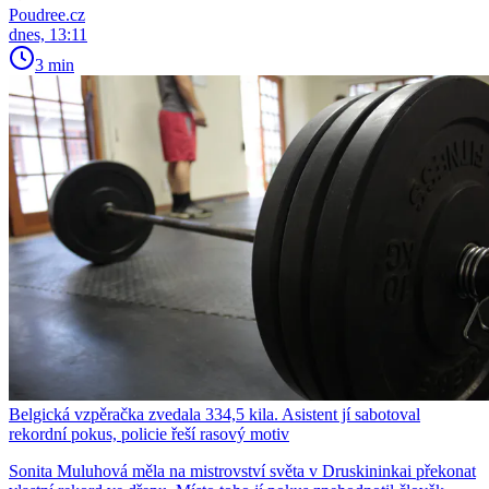
Poudree.cz
dnes, 13:11
3 min
Belgická vzpěračka zvedala 334,5 kila. Asistent jí sabotoval
rekordní pokus, policie řeší rasový motiv
Sonita Muluhová měla na mistrovství světa v Druskininkai překonat