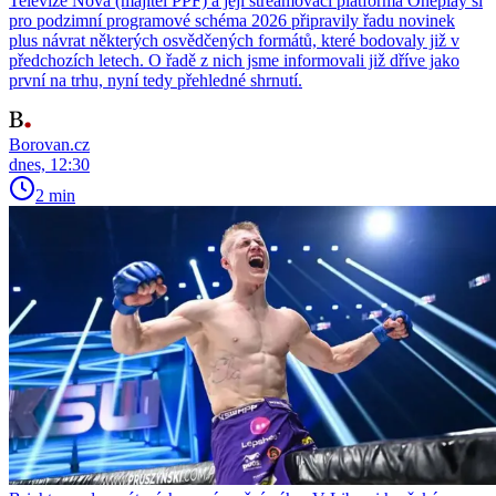
Televize Nova (majitel PPF) a její streamovací platforma Oneplay si
pro podzimní programové schéma 2026 připravily řadu novinek
plus návrat některých osvědčených formátů, které bodovaly již v
předchozích letech. O řadě z nich jsme informovali již dříve jako
první na trhu, nyní tedy přehledné shrnutí.
Borovan.cz
dnes, 12:30
2 min