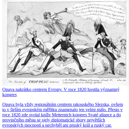
Opava nakrátko centrem Evropy. V roce 1820 hostila významný
kongres
Opava byla vždy regionálním centrem rakouského Slezska, ovšem
to v širším evropském měřítku znamenalo jen velmi málo. Přesto v
roce 1820 zde svolal kníže Metternich kongres Svaté aliance a do
provinčního města se sjely diplomatické sbory největších
evropských mocností a nechyběl ani pruský král a ruský car.