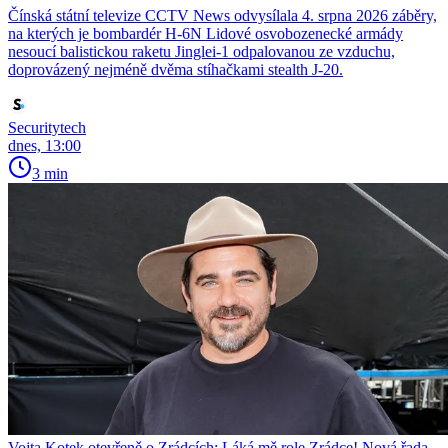
Čínská státní televize CCTV News odvysílala 4. srpna 2026 záběry,
na kterých je bombardér H-6N Lidové osvobozenecké armády
nesoucí balistickou raketu Jinglei-1 odpalovanou ze vzduchu,
doprovázený nejméně dvěma stíhačkami stealth J-20.
Securitytech
dnes, 13:00
3 min
Vojta Kotek otevřeně o Zrádcích: Láká mě role Zrádce! Nová řada