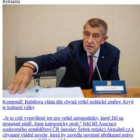
Reklama
Komentář: Babišova vláda tiše chystá velké politické změny. Kryjí
je kulturní války
„Je to celé vymyšlené jen pro velké agropodniky, které žijí na
pronajaté půdě. Jsme kategoricky proti,“ řekl šéf Asociace
soukromého zemědělství ČR Jaroslav Šebek redakci Aktuálně.cz k
chystané vládní novele, která by zavedla povinné předkupní právo