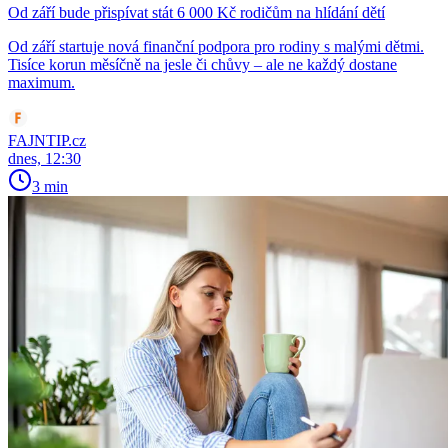
Od září bude přispívat stát 6 000 Kč rodičům na hlídání dětí
Od září startuje nová finanční podpora pro rodiny s malými dětmi.
Tisíce korun měsíčně na jesle či chůvy – ale ne každý dostane
maximum.
FAJNTIP.cz
dnes, 12:30
3 min