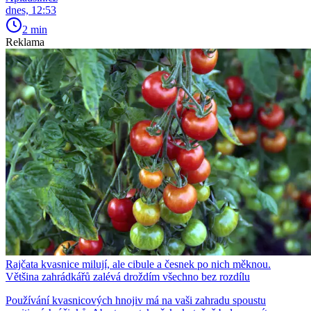
dnes, 12:53
2 min
Reklama
Rajčata kvasnice milují, ale cibule a česnek po nich měknou.
Většina zahrádkářů zalévá droždím všechno bez rozdílu
Používání kvasnicových hnojiv má na vaši zahradu spoustu