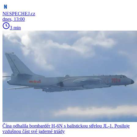
NESPECHEJ.cz
dnes, 13:00
3 min
Čína odhalila bombardér H-6N s balistickou střelou JL-1. Posiluje
vzdušnou část své jaderné triády