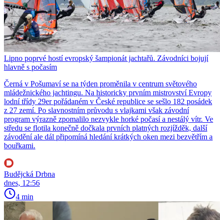
Lipno poprvé hostí evropský šampionát jachtařů. Závodníci bojují
hlavně s počasím
Černá v Pošumaví se na týden proměnila v centrum světového
mládežnického jachtingu. Na historicky prvním mistrovství Evropy
lodní třídy 29er pořádaném v České republice se sešlo 182 posádek
z 27 zemí. Po slavnostním průvodu s vlajkami však závodní
program výrazně zpomalilo nezvykle horké počasí a nestálý vítr. Ve
středu se flotila konečně dočkala prvních platných rozjížděk, další
závodění ale dál připomíná hledání krátkých oken mezi bezvětřím a
bouřkami.
Budějcká Drbna
dnes, 12:56
4 min