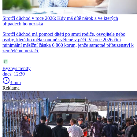
Sirotčí důchod v roce 2026: Kdy má dítě nárok a ve kterých
případech ho nezíská
Sirotčí důchod má pomoci dítěti po smrti rodiče, osvojitele nebo
osoby, která ho měla soudně svěřené v péči. V roce 2026 činí
minimální měsíční částka 6 860 korun, jenže samotné příbuzenství k
zemřelému nestačí.
Byznys trendy
dnes, 12:30
3 min
Reklama