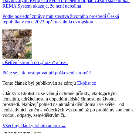
David Chytil: Evropská kvóta pro elektroodpad Česku stále uniká.
REMA Systém ukazuje, že není nereálná
Podle poslední zprávy ministerstva životního prostředí Česká
republika v roce 2023 opět nesplnila evropskou...
Ošetření stromů po „úrazu“ a řezu
Ptáte se, jak postupovat při poškození stromů?
Tento článek byl publikován ze zdrojů
Ekolist.cz
Články z Ekolist.cz se věnují ochraně přírody, ekologickým
tématům, udržitelnosti a dopadům lidské činnosti na životní
prostředí. Nabízejí pohled na aktuální dění doma i ve světě – od
legislativních změn a vědeckých výzkumů až po problémy spojené s
vodou, odpady, zemědělstvím či...
Všechny články tohoto autora →