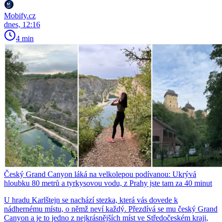
Mobify.cz
dnes, 12:16
4 min
Český Grand Canyon láká na velkolepou podívanou: Ukrývá
hloubku 80 metrů a tyrkysovou vodu, z Prahy jste tam za 40 minut
U hradu Karlštejn se nachází stezka, která vás dovede k
nádhernému místu, o němž neví každý. Přezdívá se mu český Grand
Canyon a je to jedno z nejkrásnějších míst ve Středočeském kraji,