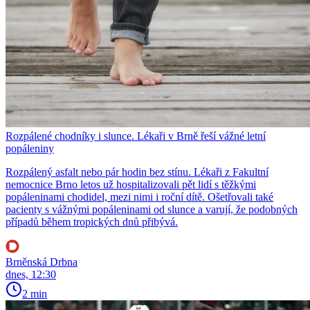
Rozpálené chodníky i slunce. Lékaři v Brně řeší vážné letní
popáleniny
Rozpálený asfalt nebo pár hodin bez stínu. Lékaři z Fakultní
nemocnice Brno letos už hospitalizovali pět lidí s těžkými
popáleninami chodidel, mezi nimi i roční dítě. Ošetřovali také
pacienty s vážnými popáleninami od slunce a varují, že podobných
případů během tropických dnů přibývá.
Brněnská Drbna
dnes, 12:30
2 min