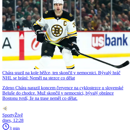
Chára srazil na kole běžce, ten skončil v nemocnici. Bývalý hráč
NHL se brání: Neměl na stezce co dělat
Zdeno Chára narazil koncem července na cyklostezce u slovenské
Beluše do chodce. Muž skončil v nemocnici, bývalý obránce
Bostonu tvrdí, že na trase neměl co dělat.
SportyŽivě
dnes, 12:28
3 min