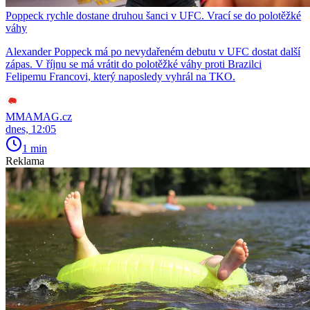
Poppeck rychle dostane druhou šanci v UFC. Vrací se do polotěžké
váhy
Alexander Poppeck má po nevydařeném debutu v UFC dostat další
zápas. V říjnu se má vrátit do polotěžké váhy proti Brazilci
Felipemu Francovi, který naposledy vyhrál na TKO.
MMAMAG.cz
dnes, 12:05
1 min
Reklama