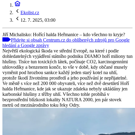
Ekolist.cz
12. 7. 2025, 03:00
Jiří Michalisko: Hořící halda Heřmanice – kdo všechno to kryje?
Přidejte si obsah Centrum.cz do oblíbených zdrojů pro Google
hledání a Google zprávy
Největší ekologická škoda ve střední Evropě, na které i podle
dohledatelných vyjádření státního podniku DIAMO hoří miliony tun
hlušiny. Tisíce tun toxických látek, počínaje CO2, karcinogenními
uhlovodíky a benzenem konče, to vše v době, kdy občané musely
vyměnit pod hrozbou sankce každý jeden starý kotel na uhlí,
protože škodí životnímu prostředí a jeho používání je nepřijatelné.
Ve městě s více než 200 000 obyvateli, více než dvě desetiletí Hoří
halda Heřmanice, kde jak se ukazuje zdaleka nebyly ukládány jen
karbonské hlušiny z těžby uhlí. Všechno tohle probíhá v
bezprostřední blízkosti lokality NATURA 2000, jen pár stovek
metrů od mezinárodního toku řeky Odry.