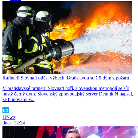
Rafinerií Slovnaft otřásl výbuch, Bratislavou se šíří dým z požáru
V bratislavské rafinerii Slovnaft hoří, slovenskou metropolí se šíří
hustý černý dým. Slovenský zpravodajský server Denník N napsal,
že budovami v...
HN.cz
dnes, 12:24