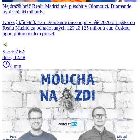
Nejdražší hráč Realu Madrid měl působit v Olomouci. Diomande
nyní stojí tři miliardy.
Ivorský křídelník Yan Diomande přestoupil v létě 2026 z Lipska do
Realu Madrid za odhadovaných 120 až 125 milionů eur. Českou
ligou přitom málem prošel.
SportyŽivě
dnes, 12:48
4 min