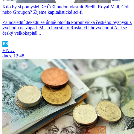
Kdo by si pomyslel, že Češi budou vlastnit Pirelli, Royal Mail, Colt
nebo Groupon? Žijeme kapitalistické sci-fi
Za poslední dekádu se úplně otočila korouhvička českého byznysu z
východu na západ. Místo investic v Rusku či jihovýchodní Asii se
český velkokapitál...
HN.cz
dnes, 12:48