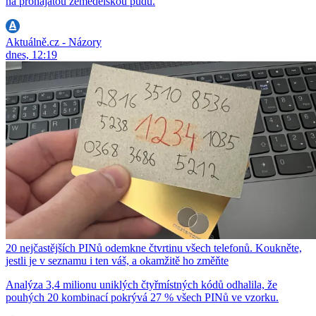
na pronajatou zemědělskou půdu.
Aktuálně.cz - Názory
dnes, 12:19
20 nejčastějších PINů odemkne čtvrtinu všech telefonů. Koukněte,
jestli je v seznamu i ten váš, a okamžitě ho změňte
Analýza 3,4 milionu uniklých čtyřmístných kódů odhalila, že
pouhých 20 kombinací pokrývá 27 % všech PINů ve vzorku.