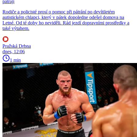
pátrají
Rodiče a policisté prosí o pomoc při pátrání po devítiletém
autistickém chlapci, který v pátek dopoledne odešel domova na
Letné. Od té doby ho neviděli. Rád jezdí dopravními prostředky a
také výtahem.
Pražská Drbna
dnes, 12:06
1 min