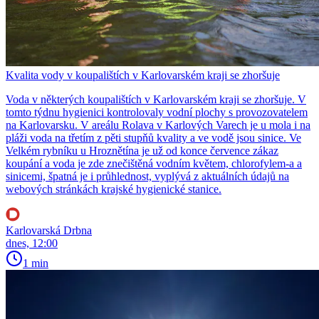
Kvalita vody v koupalištích v Karlovarském kraji se zhoršuje
Voda v některých koupalištích v Karlovarském kraji se zhoršuje. V
tomto týdnu hygienici kontrolovaly vodní plochy s provozovatelem
na Karlovarsku. V areálu Rolava v Karlových Varech je u mola i na
pláži voda na třetím z pěti stupňů kvality a ve vodě jsou sinice. Ve
Velkém rybníku u Hroznětína je už od konce července zákaz
koupání a voda je zde znečištěná vodním květem, chlorofylem-a a
sinicemi, špatná je i průhlednost, vyplývá z aktuálních údajů na
webových stránkách krajské hygienické stanice.
Karlovarská Drbna
dnes, 12:00
1 min