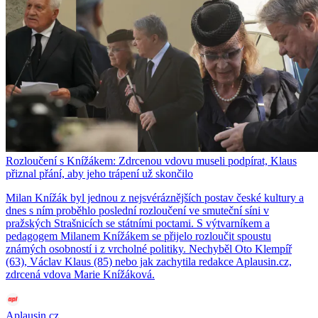
Rozloučení s Knížákem: Zdrcenou vdovu museli podpírat, Klaus
přiznal přání, aby jeho trápení už skončilo
Milan Knížák byl jednou z nejsvéráznějších postav české kultury a
dnes s ním proběhlo poslední rozloučení ve smuteční síni v
pražských Strašnicích se státními poctami. S výtvarníkem a
pedagogem Milanem Knížákem se přijelo rozloučit spoustu
známých osobností i z vrcholné politiky. Nechyběl Oto Klempíř
(63), Václav Klaus (85) nebo jak zachytila redakce Aplausin.cz,
zdrcená vdova Marie Knížáková.
Aplausin.cz