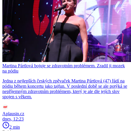
Martina Pártlová bojuje se zdravotním problémem. Zradil ji mozek
na pódiu
Jedna z nejlepších českých zpěvaček Martina Pártlová (47) řádí na
pódiu během koncertu jako tajfun. V poslední době se ale potýká se
nepříjemným zdravotním problémem, který je ale dle jejích slov
spojen s věkem.
Aplausin.cz
dnes, 12:23
2 min