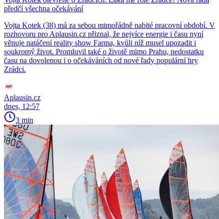
předčí všechna očekávání
Vojta Kotek (38) má za sebou mimořádně nabité pracovní období. V
rozhovoru pro Aplausin.cz přiznal, že nejvíce energie i času nyní
věnuje natáčení reality show Farma, kvůli níž musel upozadit i
soukromý život. Promluvil také o životě mimo Prahu, nedostatku
času na dovolenou i o očekáváních od nové řady populární hry
Zrádci.
Aplausin.cz
dnes, 12:57
3 min