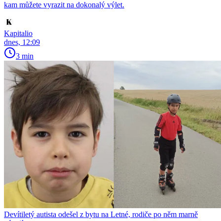
kam můžete vyrazit na dokonalý výlet.
Kapitalio
dnes, 12:09
3 min
Devítiletý autista odešel z bytu na Letné, rodiče po něm marně