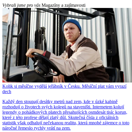
Vybrali jsme pro vás
Magazíny a zajímavosti
Kolik si měsíčne vydělá jeřábník v Česku. Měsíční plat vám vyrazí
dech
Každý den stoupají desítky metrů nad zem, kde v úzké kabině
rozhodují o životech svých kolegů na staveništi. Internetem kolují
legendy o pohádkových platech přesahujících osmdesát tisíc korun,
které z této profese dělají zlatý důl. Skutečná čísla z oficiálních
statistik však odhalují nečekanou realitu, která mnohé zájemce o toto
náročné řemeslo rychly vrátí na zem.