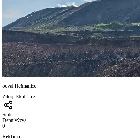
odval Heřmanice
Zdroj
:
Ekolist.cz
Sdílet
Denní
výzva
0
Reklama