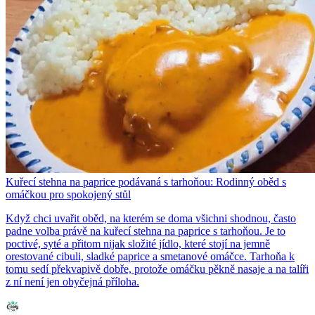
Kuřecí stehna na paprice podávaná s tarhoňou: Rodinný oběd s
omáčkou pro spokojený stůl
Když chci uvařit oběd, na kterém se doma všichni shodnou, často
padne volba právě na kuřecí stehna na paprice s tarhoňou. Je to
poctivé, syté a přitom nijak složité jídlo, které stojí na jemně
orestované cibuli, sladké paprice a smetanové omáčce. Tarhoňa k
tomu sedí překvapivě dobře, protože omáčku pěkně nasaje a na talíři
z ní není jen obyčejná příloha.