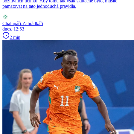
pozitivních účinků. Aby tomu tak však skutečně bylo, musíte
pamatovat na tato jednoduchá pravidla.
Chalupáři-Zahrádkáři
dnes, 12:53
2 min