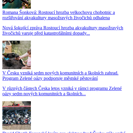
Romana Šonková: Rostoucí hrozba velkochovu chobotnic a
rozšiřování akvakultury masožravých živočichů odhalena
Nová šokující zpráva Rostoucí hrozba akvakultury masožravých
živočichů varuje před katastrofálními dopady...
V Česku vzniká sedm nových komunitních a školních zahrad.
Program Zelené oázy podporuje městské pěstování
V různých částech Česka letos vzniká v rámci programu Zelené
oázy sedm nových komunitních a školních...