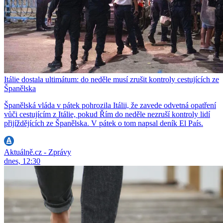
Itálie dostala ultimátum: do neděle musí zrušit kontroly cestujících ze
Španělska
Španělská vláda v pátek pohrozila Itálii, že zavede odvetná opatření
vůči cestujícím z Itálie, pokud Řím do neděle nezruší kontroly lidí
přijíždějících ze Španělska. V pátek o tom napsal deník El País.
Aktuálně.cz - Zprávy
dnes, 12:30