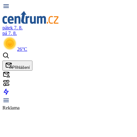
pátek 7. 8.
pá 7. 8.
26°C
Přihlášení
Reklama