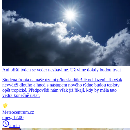
Ani příští týden se veder nezbavíme. Už víme dokdy budou trvat
Studená fronta na naše území přinesla důležité ochlazení. To však
nevydrží dlouho a hned s nástupem nového týdne budou teploty
opět tropické. Předpovědi nám však již říkají, kdy by měla tato
vedra konečně ustat.
Meteocentrum.cz
dnes, 12:00
2 min