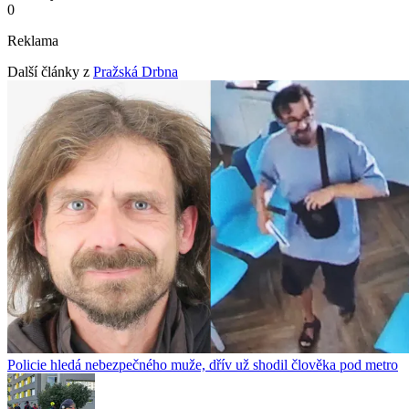
0
Reklama
Další články z
Pražská Drbna
Policie hledá nebezpečného muže, dřív už shodil člověka pod metro