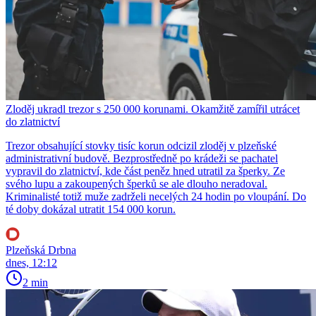
Zloděj ukradl trezor s 250 000 korunami. Okamžitě zamířil utrácet
do zlatnictví
Trezor obsahující stovky tisíc korun odcizil zloděj v plzeňské
administrativní budově. Bezprostředně po krádeži se pachatel
vypravil do zlatnictví, kde část peněz hned utratil za šperky. Ze
svého lupu a zakoupených šperků se ale dlouho neradoval.
Kriminalisté totiž muže zadrželi necelých 24 hodin po vloupání. Do
té doby dokázal utratit 154 000 korun.
Plzeňská Drbna
dnes, 12:12
2 min