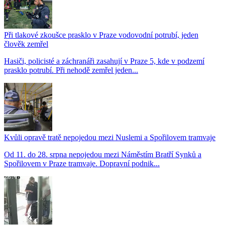
Při tlakové zkoušce prasklo v Praze vodovodní potrubí, jeden
člověk zemřel
Hasiči, policisté a záchranáři zasahují v Praze 5, kde v podzemí
prasklo potrubí. Při nehodě zemřel jeden...
Kvůli opravě tratě nepojedou mezi Nuslemi a Spořilovem tramvaje
Od 11. do 28. srpna nepojedou mezi Náměstím Bratří Synků a
Spořilovem v Praze tramvaje. Dopravní podnik...