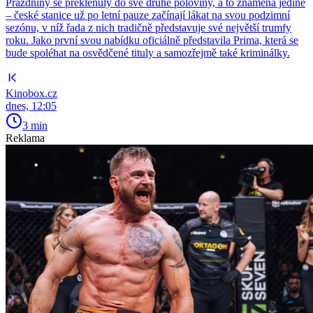
Prázdniny se překlenuly do své druhé poloviny, a to znamená jediné
– české stanice už po letní pauze začínají lákat na svou podzimní
sezónu, v níž řada z nich tradičně představuje své největší trumfy
roku. Jako první svou nabídku oficiálně představila Prima, která se
bude spoléhat na osvědčené tituly a samozřejmě také kriminálky.
Kinobox.cz
dnes, 12:05
3 min
Reklama