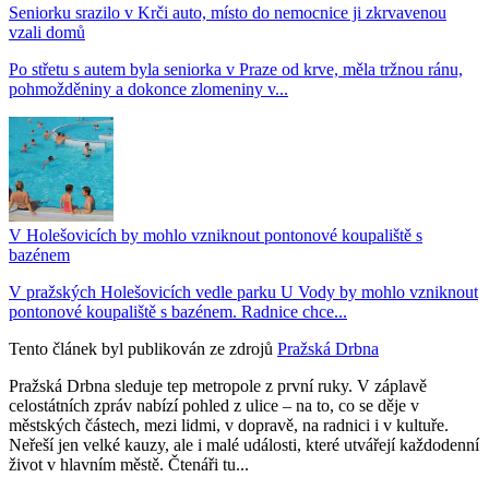
Seniorku srazilo v Krči auto, místo do nemocnice ji zkrvavenou
vzali domů
Po střetu s autem byla seniorka v Praze od krve, měla tržnou ránu,
pohmožděniny a dokonce zlomeniny v...
V Holešovicích by mohlo vzniknout pontonové koupaliště s
bazénem
V pražských Holešovicích vedle parku U Vody by mohlo vzniknout
pontonové koupaliště s bazénem. Radnice chce...
Tento článek byl publikován ze zdrojů
Pražská Drbna
Pražská Drbna sleduje tep metropole z první ruky. V záplavě
celostátních zpráv nabízí pohled z ulice – na to, co se děje v
městských částech, mezi lidmi, v dopravě, na radnici i v kultuře.
Neřeší jen velké kauzy, ale i malé události, které utvářejí každodenní
život v hlavním městě. Čtenáři tu...