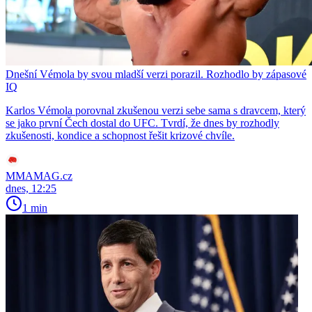
Dnešní Vémola by svou mladší verzi porazil. Rozhodlo by zápasové
IQ
Karlos Vémola porovnal zkušenou verzi sebe sama s dravcem, který
se jako první Čech dostal do UFC. Tvrdí, že dnes by rozhodly
zkušenosti, kondice a schopnost řešit krizové chvíle.
MMAMAG.cz
dnes, 12:25
1 min