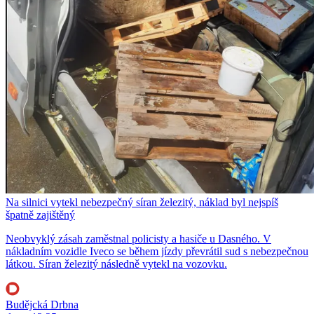
Na silnici vytekl nebezpečný síran železitý, náklad byl nejspíš
špatně zajištěný
Neobvyklý zásah zaměstnal policisty a hasiče u Dasného. V
nákladním vozidle Iveco se během jízdy převrátil sud s nebezpečnou
látkou. Síran železitý následně vytekl na vozovku.
Budějcká Drbna