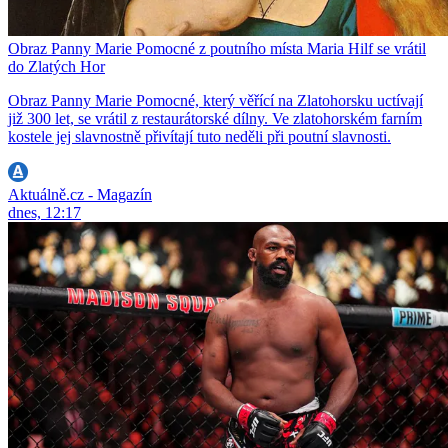
Obraz Panny Marie Pomocné z poutního místa Maria Hilf se vrátil
do Zlatých Hor
Obraz Panny Marie Pomocné, který věřící na Zlatohorsku uctívají
již 300 let, se vrátil z restaurátorské dílny. Ve zlatohorském farním
kostele jej slavnostně přivítají tuto neděli při poutní slavnosti.
Aktuálně.cz - Magazín
dnes, 12:17