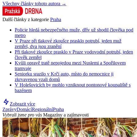
Všechny články tohoto autora →
Další články z kategorie
Praha
Policie hledá nebezpečného muže, dřív už shodil člověka pod
metro
V Praze při tlakové zkoušce prasklo potrubí, jeden muž
zemřel, dva jsou zranění
Při tlakové zkoušce prasklo v Praze vodovodní potrubí, jeden
člověk zemřel
Kvůli opravě tratě nepojedou mezi Nuslemi a Spořilovem
tramvaje
Seniorku srazilo v Krči auto, místo do nemocnice ji
zkrvavenou vzali domů
V Holešovicích by mohlo vzniknout pontonové koupaliště s
bazénem
Zobrazit více
Zprávy
Domácí
Regionální
Praha
Vybrali jsme pro vás
Magazíny a zajímavosti