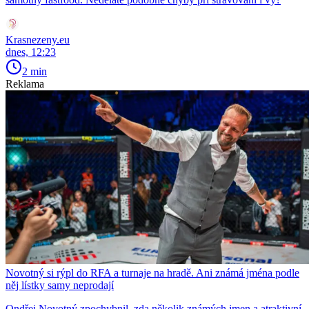
Krasnezeny.eu
dnes, 12:23
2 min
Reklama
Novotný si rýpl do RFA a turnaje na hradě. Ani známá jména podle
něj lístky samy neprodají
Ondřej Novotný zpochybnil, zda několik známých jmen a atraktivní