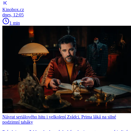
Kinobox.cz
dnes, 12:05
1 min
Návrat seriálového hitu i velkolepí Zrádci. Prima láká na silné
podzimní taháky