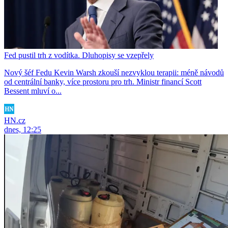
Fed pustil trh z vodítka. Dluhopisy se vzepřely
Nový šéf Fedu Kevin Warsh zkouší nezvyklou terapii: méně návodů
od centrální banky, více prostoru pro trh. Ministr financí Scott
Bessent mluví o...
HN.cz
dnes, 12:25