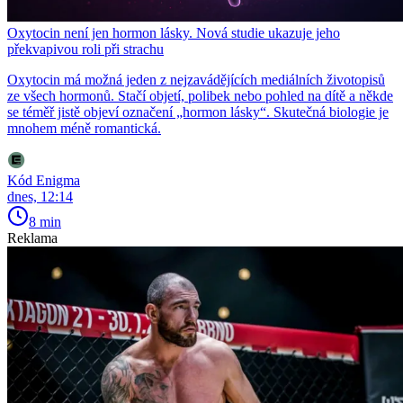
Oxytocin není jen hormon lásky. Nová studie ukazuje jeho
překvapivou roli při strachu
Oxytocin má možná jeden z nejzavádějících mediálních životopisů
ze všech hormonů. Stačí objetí, polibek nebo pohled na dítě a někde
se téměř jistě objeví označení „hormon lásky“. Skutečná biologie je
mnohem méně romantická.
Kód Enigma
dnes, 12:14
8 min
Reklama