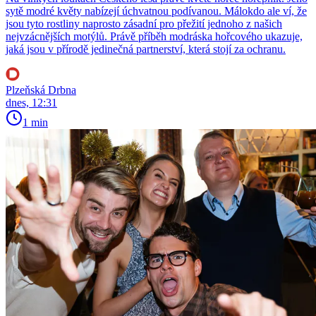
sytě modré květy nabízejí úchvatnou podívanou. Málokdo ale ví, že
jsou tyto rostliny naprosto zásadní pro přežití jednoho z našich
nejvzácnějších motýlů. Právě příběh modráska hořcového ukazuje,
jaká jsou v přírodě jedinečná partnerství, která stojí za ochranu.
Plzeňská Drbna
dnes, 12:31
1 min