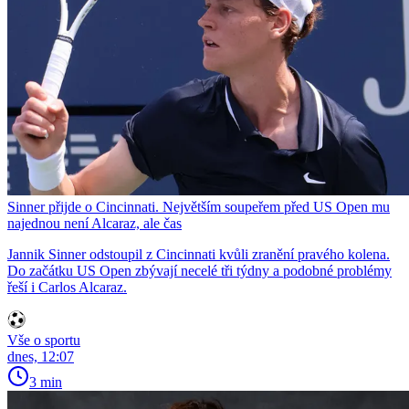
Sinner přijde o Cincinnati. Největším soupeřem před US Open mu
najednou není Alcaraz, ale čas
Jannik Sinner odstoupil z Cincinnati kvůli zranění pravého kolena.
Do začátku US Open zbývají necelé tři týdny a podobné problémy
řeší i Carlos Alcaraz.
Vše o sportu
dnes, 12:07
3 min