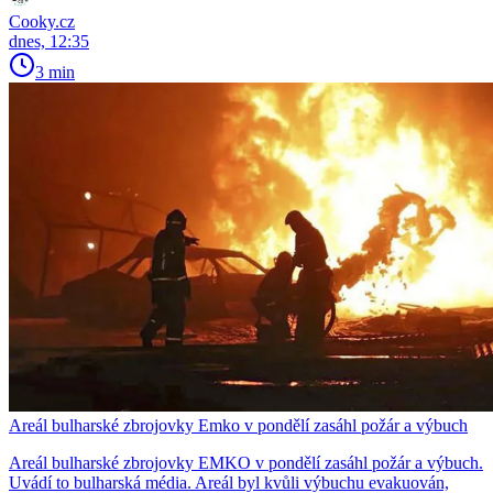
Cooky.cz
dnes, 12:35
3 min
Areál bulharské zbrojovky Emko v pondělí zasáhl požár a výbuch
Areál bulharské zbrojovky EMKO v pondělí zasáhl požár a výbuch.
Uvádí to bulharská média. Areál byl kvůli výbuchu evakuován,