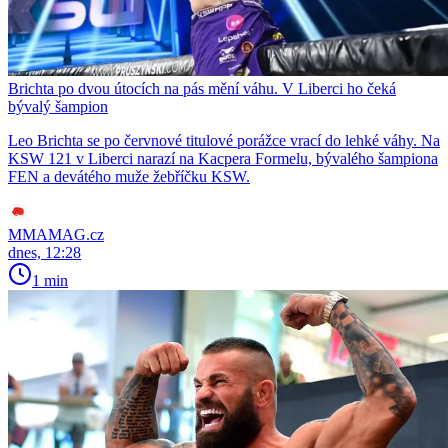
Brichta po dvou útocích na pás mění váhu. V Liberci ho čeká
bývalý šampion
Leo Brichta se po červnové titulové porážce vrací do lehké váhy. Na
KSW 121 v Liberci narazí na Kacpera Formelu, bývalého šampiona
FEN a devátého muže žebříčku KSW.
MMAMAG.cz
dnes, 12:28
1 min