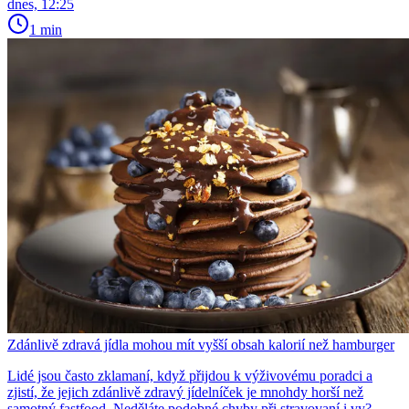
dnes, 12:25
1 min
Zdánlivě zdravá jídla mohou mít vyšší obsah kalorií než hamburger
Lidé jsou často zklamaní, když přijdou k výživovému poradci a
zjistí, že jejich zdánlivě zdravý jídelníček je mnohdy horší než
samotný fastfood. Neděláte podobné chyby při stravovaní i vy?