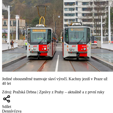
Jediné obousměrné tramvaje slaví výročí. Kachny jezdí v Praze už
40 let
Zdroj
:
Pražská Drbna | Zprávy z Prahy – aktuálně a z první ruky
Sdílet
Denní
výzva