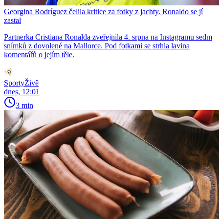
Georgina Rodríguez čelila kritice za fotky z jachty. Ronaldo se jí
zastal
Partnerka Cristiana Ronalda zveřejnila 4. srpna na Instagramu sedm
snímků z dovolené na Mallorce. Pod fotkami se strhla lavina
komentářů o jejím těle.
SportyŽivě
dnes, 12:01
3 min