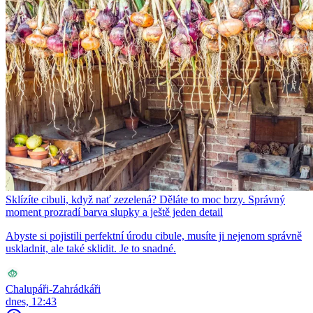
Sklízíte cibuli, když nať zezelená? Děláte to moc brzy. Správný
moment prozradí barva slupky a ještě jeden detail
Abyste si pojistili perfektní úrodu cibule, musíte ji nejenom správně
uskladnit, ale také sklidit. Je to snadné.
Chalupáři-Zahrádkáři
dnes, 12:43