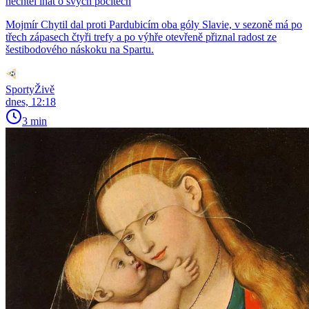
nechtěl lhát o svých pocitech
Mojmír Chytil dal proti Pardubicím oba góly Slavie, v sezoně má po
třech zápasech čtyři trefy a po výhře otevřeně přiznal radost ze
šestibodového náskoku na Spartu.
SportyŽivě
dnes, 12:18
3 min