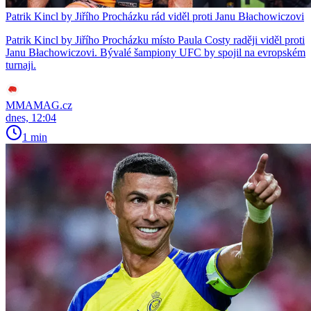
Patrik Kincl by Jiřího Procházku rád viděl proti Janu Błachowiczovi
Patrik Kincl by Jiřího Procházku místo Paula Costy raději viděl proti
Janu Błachowiczovi. Bývalé šampiony UFC by spojil na evropském
turnaji.
MMAMAG.cz
dnes, 12:04
1 min