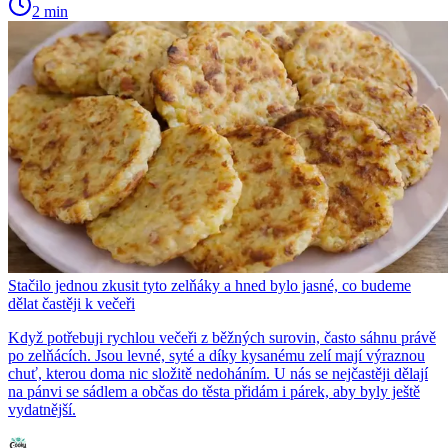
2 min
Stačilo jednou zkusit tyto zelňáky a hned bylo jasné, co budeme
dělat častěji k večeři
Když potřebuji rychlou večeři z běžných surovin, často sáhnu právě
po zelňácích. Jsou levné, syté a díky kysanému zelí mají výraznou
chuť, kterou doma nic složitě nedoháním. U nás se nejčastěji dělají
na pánvi se sádlem a občas do těsta přidám i párek, aby byly ještě
vydatnější.