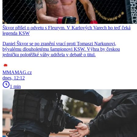
Škvor přišel o odvetu s Fleurym. V Karlových Varech ho teď čeká
legenda KSW
Daniel Škvor se po zranění vrací proti Tomaszi Narkunovi,
bývalému dlouholetému šampionovi KSW. Výhra by českou
jedničku polotěžké váhy udržela v debatě o titul.
MMAMAG.cz
dnes, 12:12
1 min