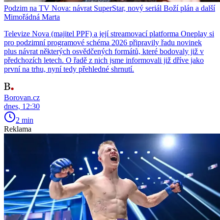
Podzim na TV Nova: návrat SuperStar, nový seriál Boží plán a další
Mimořádná Marta
Televize Nova (majitel PPF) a její streamovací platforma Oneplay si
pro podzimní programové schéma 2026 připravily řadu novinek
plus návrat některých osvědčených formátů, které bodovaly již v
předchozích letech. O řadě z nich jsme informovali již dříve jako
první na trhu, nyní tedy přehledné shrnutí.
Borovan.cz
dnes, 12:30
2 min
Reklama