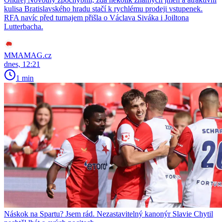
kulisa Bratislavského hradu stačí k rychlému prodeji vstupenek.
RFA navíc před turnajem přišla o Václava Siváka i Joiltona
Lutterbacha.
MMAMAG.cz
dnes, 12:21
1 min
Náskok na Spartu? Jsem rád. Nezastavitelný kanonýr Slavie Chytil