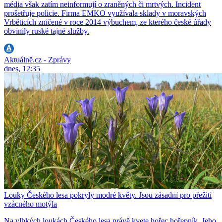
média však zatím neinformují o zraněných či mrtvých. Incident
prošetřuje policie. Firma EMKO využívala sklady v moravských
Vrběticích zničené v roce 2014 výbuchem, ze kterého české úřady
obvinily ruské tajné služby.
Aktuálně.cz - Zprávy
dnes, 12:35
Louky Českého lesa pokryly modré květy. Jsou zásadní pro přežití
vzácného motýla
Na vlhkých loukách Českého lesa právě kvete hořec hořepník. Jeho