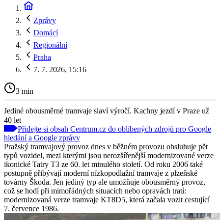
Zprávy
Domácí
Regionální
Praha
7. 7. 2026, 15:16
3 min
Jediné obousměrné tramvaje slaví výročí. Kachny jezdí v Praze už
40 let
Přidejte si obsah Centrum.cz do oblíbených zdrojů pro Google
hledání a Google zprávy
Pražský tramvajový provoz dnes v běžném provozu obsluhuje pět
typů vozidel, mezi kterými jsou nerozšířenější modernizované verze
ikonické Tatry T3 ze 60. let minulého století. Od roku 2006 také
postupně přibývají moderní nízkopodlažní tramvaje z plzeňské
továrny Škoda. Jen jediný typ ale umožňuje obousměrný provoz,
což se hodí při mimořádných situacích nebo opravách tratí:
modernizovaná verze tramvaje KT8D5, která začala vozit cestující
7. července 1986.