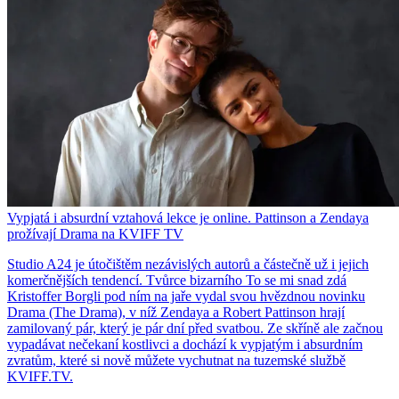
Vypjatá i absurdní vztahová lekce je online. Pattinson a Zendaya
prožívají Drama na KVIFF TV
Studio A24 je útočištěm nezávislých autorů a částečně už i jejich
komerčnějších tendencí. Tvůrce bizarního To se mi snad zdá
Kristoffer Borgli pod ním na jaře vydal svou hvězdnou novinku
Drama (The Drama), v níž Zendaya a Robert Pattinson hrají
zamilovaný pár, který je pár dní před svatbou. Ze skříně ale začnou
vypadávat nečekaní kostlivci a dochází k vypjatým i absurdním
zvratům, které si nově můžete vychutnat na tuzemské službě
KVIFF.TV.