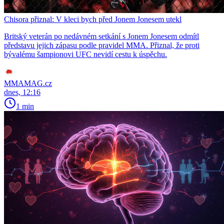
Chisora přiznal: V kleci bych před Jonem Jonesem utekl
Britský veterán po nedávném setkání s Jonem Jonesem odmítl
představu jejich zápasu podle pravidel MMA. Přiznal, že proti
bývalému šampionovi UFC nevidí cestu k úspěchu.
MMAMAG.cz
dnes, 12:16
1 min