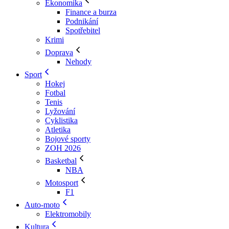
Ekonomika
Finance a burza
Podnikání
Spotřebitel
Krimi
Doprava
Nehody
Sport
Hokej
Fotbal
Tenis
Lyžování
Cyklistika
Atletika
Bojové sporty
ZOH 2026
Basketbal
NBA
Motosport
F1
Auto-moto
Elektromobily
Kultura