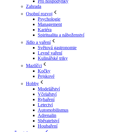
Pro hospodyňky
Zahrada
Osobní rozvoj
Psychologie
Management
Kariéra
Spiritualita a náboženství
Jídlo a vaření
Světová gastronomie
Levné vaření
Kulinářské triky
Mazlíčci
Kočky
Pejskové
Hobby
Modelářství
Včelařství
Rybaření
Letectví
Automobilismus
Adrenalin
Sběratelství
Houbaření