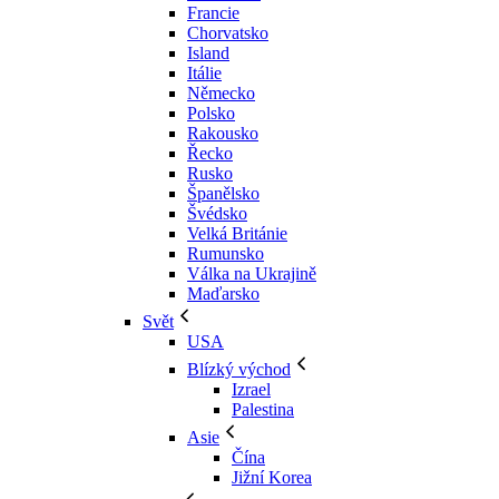
Francie
Chorvatsko
Island
Itálie
Německo
Polsko
Rakousko
Řecko
Rusko
Španělsko
Švédsko
Velká Británie
Rumunsko
Válka na Ukrajině
Maďarsko
Svět
USA
Blízký východ
Izrael
Palestina
Asie
Čína
Jižní Korea