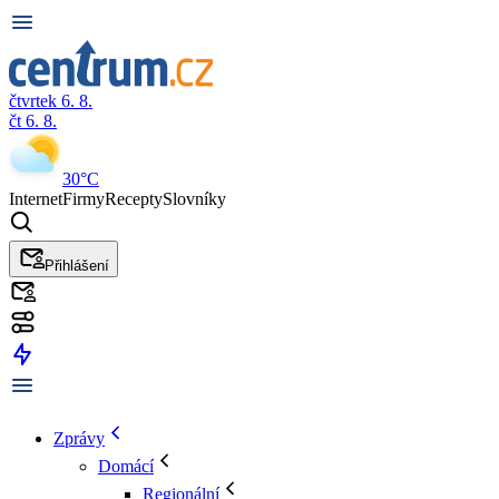
čtvrtek 6. 8.
čt 6. 8.
30°C
Internet
Firmy
Recepty
Slovníky
Přihlášení
Zprávy
Domácí
Regionální