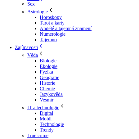
Sex
Astrologie
Horoskopy
Tarot a karty
Andělé a tajemná znamení
Numerologie
Tajemno
Zajímavosti
Věda
Biologie
Ekologie
Fyzika
Geografie
Historie
Chemie
Jazykověda
Vesmír
IT a technologie
Digital
Mobil
Technologie
Trendy
True crime