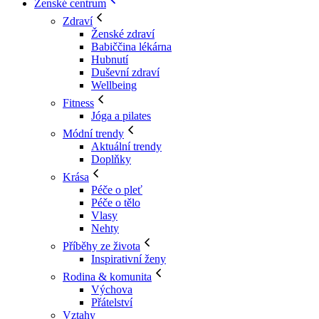
Ženské centrum
Zdraví
Ženské zdraví
Babiččina lékárna
Hubnutí
Duševní zdraví
Wellbeing
Fitness
Jóga a pilates
Módní trendy
Aktuální trendy
Doplňky
Krása
Péče o pleť
Péče o tělo
Vlasy
Nehty
Příběhy ze života
Inspirativní ženy
Rodina & komunita
Výchova
Přátelství
Vztahy