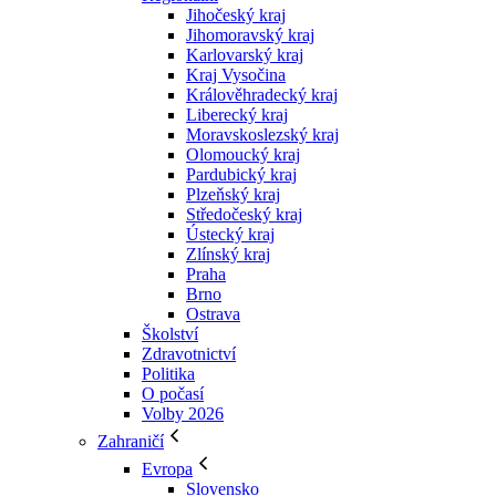
Jihočeský kraj
Jihomoravský kraj
Karlovarský kraj
Kraj Vysočina
Králověhradecký kraj
Liberecký kraj
Moravskoslezský kraj
Olomoucký kraj
Pardubický kraj
Plzeňský kraj
Středočeský kraj
Ústecký kraj
Zlínský kraj
Praha
Brno
Ostrava
Školství
Zdravotnictví
Politika
O počasí
Volby 2026
Zahraničí
Evropa
Slovensko