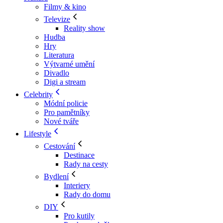
Filmy & kino
Televize
Reality show
Hudba
Hry
Literatura
Výtvarné umění
Divadlo
Digi a stream
Celebrity
Módní policie
Pro pamětníky
Nové tváře
Lifestyle
Cestování
Destinace
Rady na cesty
Bydlení
Interiery
Rady do domu
DIY
Pro kutily