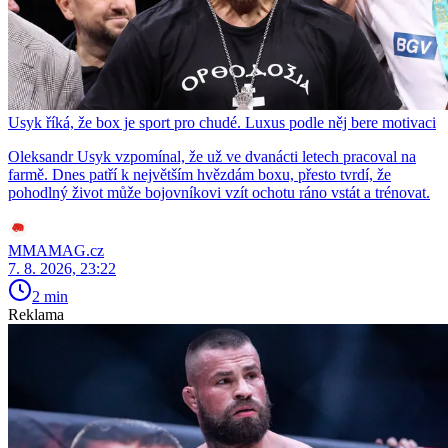
Usyk říká, že box je sport pro chudé. Luxus podle něj bere motivaci
Oleksandr Usyk vzpomínal, že už ve dvanácti letech pracoval na
farmě. Dnes patří k největším hvězdám boxu, přesto tvrdí, že
pohodlný život může bojovníkovi vzít ochotu ráno vstát a trénovat.
MMAMAG.cz
7. 8. 2026, 23:22
2 min
Reklama