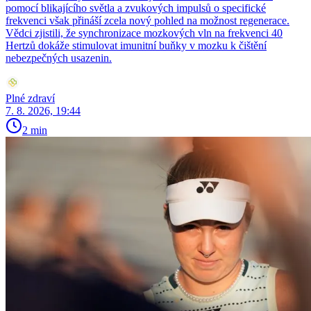
pomocí blikajícího světla a zvukových impulsů o specifické
frekvenci však přináší zcela nový pohled na možnost regenerace.
Vědci zjistili, že synchronizace mozkových vln na frekvenci 40
Hertzů dokáže stimulovat imunitní buňky v mozku k čištění
nebezpečných usazenin.
Plné zdraví
7. 8. 2026, 19:44
2 min