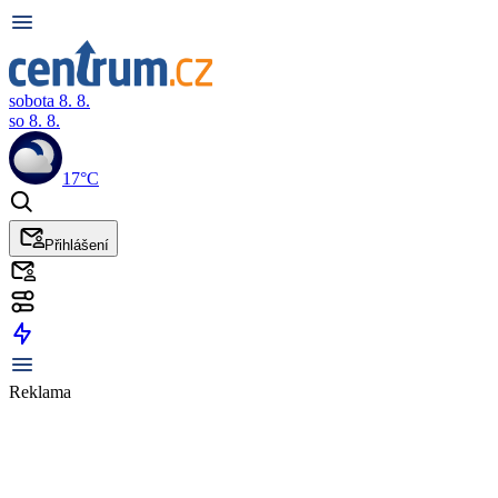
sobota 8. 8.
so 8. 8.
17°C
Přihlášení
Reklama