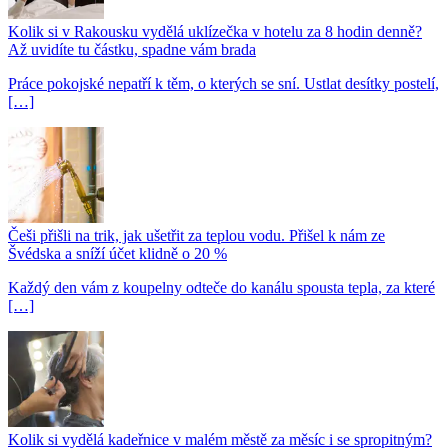
Kolik si v Rakousku vydělá uklízečka v hotelu za 8 hodin denně?
Až uvidíte tu částku, spadne vám brada
Práce pokojské nepatří k těm, o kterých se sní. Ustlat desítky postelí,
[…]
Češi přišli na trik, jak ušetřit za teplou vodu. Přišel k nám ze
Švédska a sníží účet klidně o 20 %
Každý den vám z koupelny odteče do kanálu spousta tepla, za které
[…]
Kolik si vydělá kadeřnice v malém městě za měsíc i se spropitným?