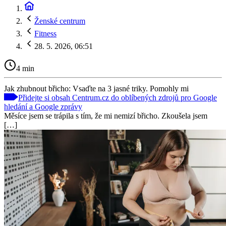
Ženské centrum
Fitness
28. 5. 2026, 06:51
4 min
Jak zhubnout břicho: Vsaďte na 3 jasné triky. Pomohly mi
Přidejte si obsah Centrum.cz do oblíbených zdrojů pro Google
hledání a Google zprávy
Měsíce jsem se trápila s tím, že mi nemizí břicho. Zkoušela jsem
[…]