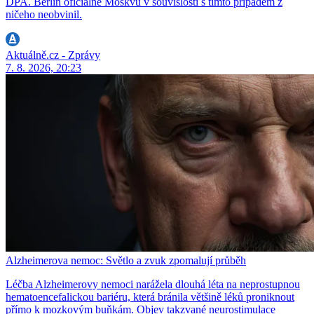
DPA. Berlín oficiálně Moskvu v souvislosti s tímto případem z
ničeho neobvinil.
Aktuálně.cz - Zprávy
7. 8. 2026, 20:23
Alzheimerova nemoc: Světlo a zvuk zpomalují průběh
Léčba Alzheimerovy nemoci narážela dlouhá léta na neprostupnou
hematoencefalickou bariéru, která bránila většině léků proniknout
přímo k mozkovým buňkám. Objev takzvané neurostimulace