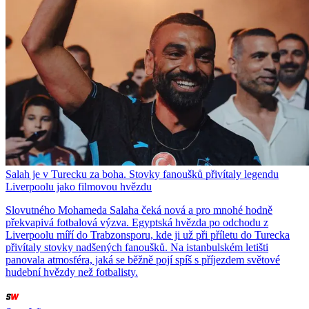
Salah je v Turecku za boha. Stovky fanoušků přivítaly legendu
Liverpoolu jako filmovou hvězdu
Slovutného Mohameda Salaha čeká nová a pro mnohé hodně
překvapivá fotbalová výzva. Egyptská hvězda po odchodu z
Liverpoolu míří do Trabzonsporu, kde ji už při příletu do Turecka
přivítaly stovky nadšených fanoušků. Na istanbulském letišti
panovala atmosféra, jaká se běžně pojí spíš s příjezdem světové
hudební hvězdy než fotbalisty.