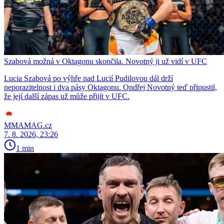
Szabová možná v Oktagonu skončila. Novotný ji už vidí v UFC
Lucia Szabová po výhře nad Lucií Pudilovou dál drží
neporazitelnost i dva pásy Oktagonu. Ondřej Novotný teď připustil,
že její další zápas už může přijít v UFC.
MMAMAG.cz
7. 8. 2026, 23:26
1 min