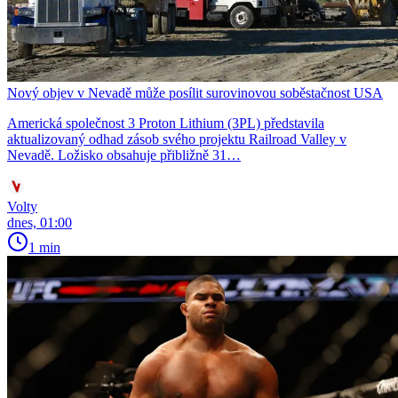
Nový objev v Nevadě může posílit surovinovou soběstačnost USA
Americká společnost 3 Proton Lithium (3PL) představila
aktualizovaný odhad zásob svého projektu Railroad Valley v
Nevadě. Ložisko obsahuje přibližně 31…
Volty
dnes, 01:00
1 min