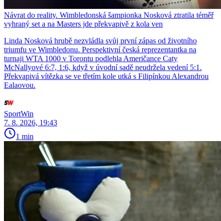
Návrat do reality. Wimbledonská šampionka Nosková ztratila téměř
vyhraný set a na Masters jde překvapivě z kola ven
Linda Nosková hrubě nezvládla svůj první zápas od životního
triumfu ve Wimbledonu. Perspektivní česká reprezentantka na
turnaji WTA 1000 v Torontu podlehla Američance Caty
McNallyové 6:7, 1:6, když v úvodní sadě neudržela vedení 5:1.
Překvapivá vítězka se ve třetím kole utká s Filipínkou Alexandrou
Ealaovou.
SportWin
7. 8. 2026, 19:43
1 min