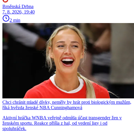
Brněnská Drbna
7. 8. 2026, 19:40
2 min
Chci chránit mladé dívky, neměly by hrát proti biologickým mužům,
říká hvězda ženské NBA Cunninghamová
Aktivní hráčka WNBA veřejně odmítla účast transgender žen v
ženském sportu. Reakce přišla z hal, od vedení ligy i od
spoluhráček.