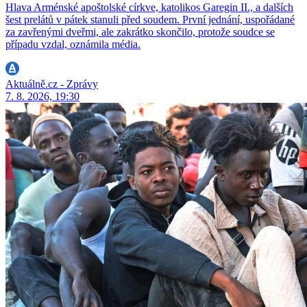
Hlava Arménské apoštolské církve, katolikos Garegin II., a dalších
šest prelátů v pátek stanuli před soudem. První jednání, uspořádané
za zavřenými dveřmi, ale zakrátko skončilo, protože soudce se
případu vzdal, oznámila média.
Aktuálně.cz - Zprávy
7. 8. 2026, 19:30