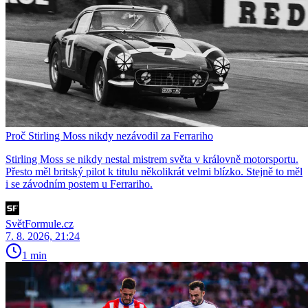
Proč Stirling Moss nikdy nezávodil za Ferrariho
Stirling Moss se nikdy nestal mistrem světa v královně motorsportu.
Přesto měl britský pilot k titulu několikrát velmi blízko. Stejně to měl
i se závodním postem u Ferrariho.
SvětFormule.cz
7. 8. 2026, 21:24
1 min