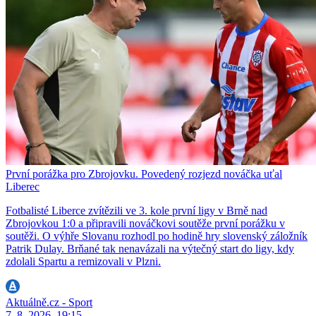
První porážka pro Zbrojovku. Povedený rozjezd nováčka uťal
Liberec
Fotbalisté Liberce zvítězili ve 3. kole první ligy v Brně nad
Zbrojovkou 1:0 a připravili nováčkovi soutěže první porážku v
soutěži. O výhře Slovanu rozhodl po hodině hry slovenský záložník
Patrik Dulay. Brňané tak nenavázali na výtečný start do ligy, kdy
zdolali Spartu a remizovali v Plzni.
Aktuálně.cz - Sport
7. 8. 2026, 19:15