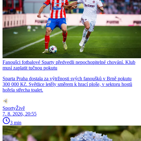
Fanoušci fotbalové Sparty předvedli nepochopitelné chování. Klub
musí zaplatit tučnou pokutu
Sparta Praha dostala za výtržnosti svých fanoušků v Brně pokutu
300 000 Kč. Světlice letěly směrem k hrací ploše, v sektoru hostů
hořela střecha toalet.
SportyŽivě
7. 8. 2026, 20:55
3 min