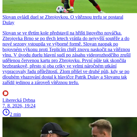
Slovan ovládl duel se Zbrojovkou. O vítěznou trefu se postaral
Dulay
Slovan se ve třetím kole představil na hřišti ligového nováčka.
Zbrojovka Brno se po třech letech vrátila do nejvyšší soutěže a do
nové sezony vstoupila ve výborné formě. Slovan naopak po
bojovném výkonu proti Teplicím chtěl znovu naskočit na vítěznou
vlnu. V úvodu duelu hlavní sudí po zásahu videorozhodčího zrušil
udělenou červenou kartu pro Zbrojovku. První půle tak skončila
bezbrankově, přesto si oba celky ve velmi náročném utkání
vypracovaly řadu příležitostí. Zlom přišel ve druhé půli, kdy se po
dlouhém vhazování dostal k hlavičce Patrik Dulay a Slovanu tak
zařídil jedinou a zároveň vítěznou trefu.
Liberecká Drbna
7. 8. 2026, 19:24
2 min