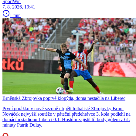
SportWin
7. 8. 2026, 19:41
1 min
Brněnská Zbrojovka poprvé klopýtla, doma nestačila na Liberec
První porážku v nové sezoně utrpěli fotbalisté Zbrojovky Brno.
Nováček nejvyšší soutěže v páteční předehrávce 3. kola podlehl na
domácím stadionu Liberci 0:1. Hostům zajistil tři body gólem z 61.
minuty Patrik Dulay.