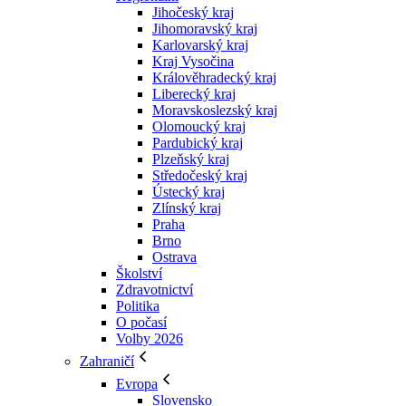
Jihočeský kraj
Jihomoravský kraj
Karlovarský kraj
Kraj Vysočina
Králověhradecký kraj
Liberecký kraj
Moravskoslezský kraj
Olomoucký kraj
Pardubický kraj
Plzeňský kraj
Středočeský kraj
Ústecký kraj
Zlínský kraj
Praha
Brno
Ostrava
Školství
Zdravotnictví
Politika
O počasí
Volby 2026
Zahraničí
Evropa
Slovensko