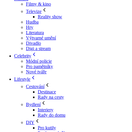
Filmy & kino
Televize
Reality show
Hudba
Hry
Literatura
Výtvarné umění
Divadlo
Digi a stream
Celebrity
Módní policie
Pro pamětníky
Nové tváře
Lifestyle
Cestování
Destinace
Rady na cesty
Bydlení
Interiery
Rady do domu
DIY
Pro kutily