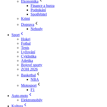
Ekonomika
Finance a burza
Podnikání
Spotřebitel
Krimi
Doprava
Nehody
Sport
Hokej
Fotbal
Tenis
Lyžování
Cyklistika
Atletika
Bojové sporty
ZOH 2026
Basketbal
NBA
Motosport
F1
Auto-moto
Elektromobily
Kultura