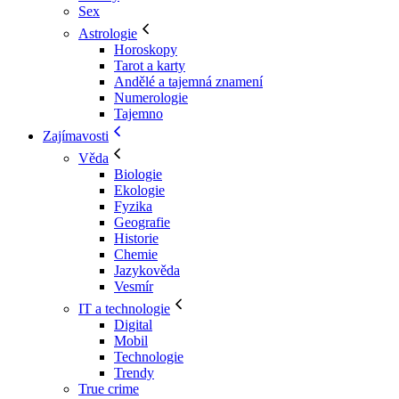
Sex
Astrologie
Horoskopy
Tarot a karty
Andělé a tajemná znamení
Numerologie
Tajemno
Zajímavosti
Věda
Biologie
Ekologie
Fyzika
Geografie
Historie
Chemie
Jazykověda
Vesmír
IT a technologie
Digital
Mobil
Technologie
Trendy
True crime