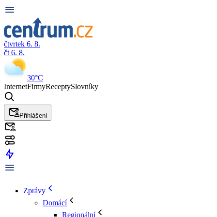
čtvrtek 6. 8.
čt 6. 8.
30°C
Internet
Firmy
Recepty
Slovníky
Přihlášení
Zprávy
Domácí
Regionální