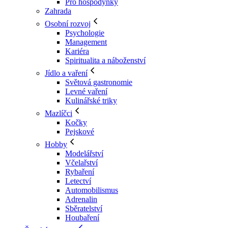
Pro hospodyňky
Zahrada
Osobní rozvoj
Psychologie
Management
Kariéra
Spiritualita a náboženství
Jídlo a vaření
Světová gastronomie
Levné vaření
Kulinářské triky
Mazlíčci
Kočky
Pejskové
Hobby
Modelářství
Včelařství
Rybaření
Letectví
Automobilismus
Adrenalin
Sběratelství
Houbaření