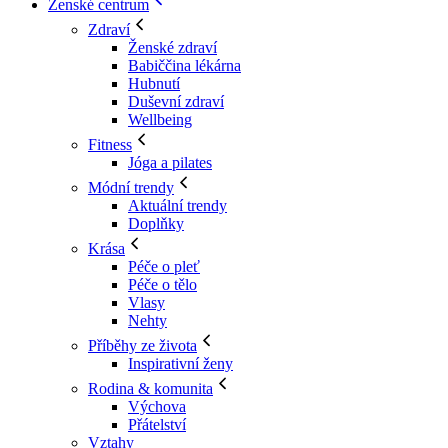
Ženské centrum
Zdraví
Ženské zdraví
Babiččina lékárna
Hubnutí
Duševní zdraví
Wellbeing
Fitness
Jóga a pilates
Módní trendy
Aktuální trendy
Doplňky
Krása
Péče o pleť
Péče o tělo
Vlasy
Nehty
Příběhy ze života
Inspirativní ženy
Rodina & komunita
Výchova
Přátelství
Vztahy