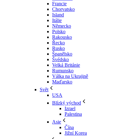
Francie
Chorvatsko
Island
Itálie
Německo
Polsko
Rakousko
Řecko
Rusko
Španělsko
Švédsko
Velká Británie
Rumunsko
Válka na Ukrajině
Maďarsko
Svět
USA
Blízký východ
Izrael
Palestina
Asie
Čína
Jižní Korea