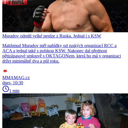
Muradov odmítl velké peníze z Ruska. Jednal i s KSW
Makhmud Muradov měl nabídky od ruských organizací RCC a
ACA a jednal také s polskou KSW. Nakonec dal přednost
pětizápasové smlouvě s OKTAGONem, která ho má v organizaci
držet minimálně dva a půl roku.
MMAMAG.cz
dnes, 10:30
1 min