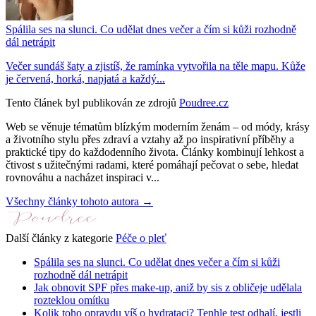
Spálila ses na slunci. Co udělat dnes večer a čím si kůži rozhodně
dál netrápit
Večer sundáš šaty a zjistíš, že ramínka vytvořila na těle mapu. Kůže
je červená, horká, napjatá a každý...
Tento článek byl publikován ze zdrojů
Poudree.cz
Web se věnuje tématům blízkým moderním ženám – od módy, krásy
a životního stylu přes zdraví a vztahy až po inspirativní příběhy a
praktické tipy do každodenního života. Články kombinují lehkost a
čtivost s užitečnými radami, které pomáhají pečovat o sebe, hledat
rovnováhu a nacházet inspiraci v...
Všechny články tohoto autora →
Další články z kategorie
Péče o pleť
Spálila ses na slunci. Co udělat dnes večer a čím si kůži
rozhodně dál netrápit
Jak obnovit SPF přes make-up, aniž by sis z obličeje udělala
rozteklou omítku
Kolik toho opravdu víš o hydrataci? Tenhle test odhalí, jestli