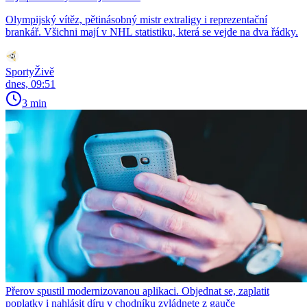
Olympijský vítěz, pětinásobný mistr extraligy i reprezentační
brankář. Všichni mají v NHL statistiku, která se vejde na dva řádky.
SportyŽivě
dnes, 09:51
3 min
Přerov spustil modernizovanou aplikaci. Objednat se, zaplatit
poplatky i nahlásit díru v chodníku zvládnete z gauče