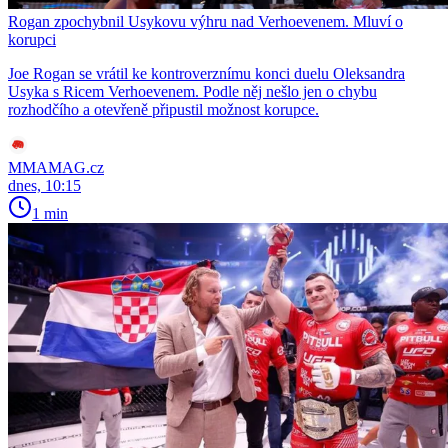
Rogan zpochybnil Usykovu výhru nad Verhoevenem. Mluví o
korupci
Joe Rogan se vrátil ke kontroverznímu konci duelu Oleksandra
Usyka s Ricem Verhoevenem. Podle něj nešlo jen o chybu
rozhodčího a otevřeně připustil možnost korupce.
MMAMAG.cz
dnes, 10:15
1 min