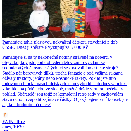
Pamatujete tuhle plastovou nekvalitní dětskou stavebnici z dob
ČSSR. Dnes ji sběratelé vykupují za 5 000 Kč
Pamatujete si na ty nekonečné hodiny strávené na koberci v
obýváku, kdy jste pod dohledem televizního vysílání ze
sedmdesátých či osmdesátých let sestavovali fantastické stroje?
Stačilo pár barevných dílků, trocha fantazie a pod vašima rukama
ožívaly traktory, jeřáby nebo kosmické rakety. Pokud jste tuto
milovanou hračku našich dětských let nevyhodili a dodnes vám leží
v krabici na půdě nebo ve sklepě, možná držíte v rukou nečekaný
poklad. Sběratelé jsou totiž za kompletní retro sady v zachovalém
stavu ochotni zaplatit zajímavé částky. O jaký legendární kousek jde
a jakou hodnotu má dnes?
FAJNTIP.cz
dnes, 10:30