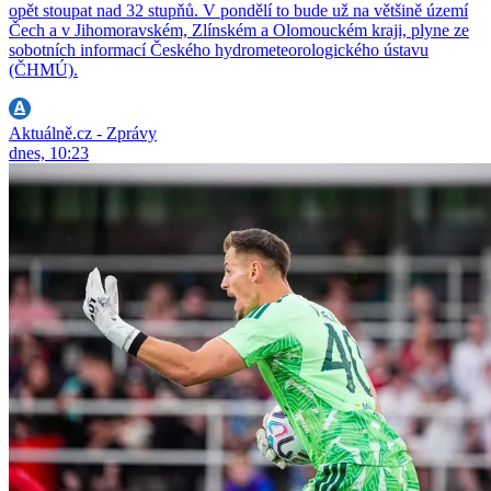
opět stoupat nad 32 stupňů. V pondělí to bude už na většině území
Čech a v Jihomoravském, Zlínském a Olomouckém kraji, plyne ze
sobotních informací Českého hydrometeorologického ústavu
(ČHMÚ).
Aktuálně.cz - Zprávy
dnes, 10:23