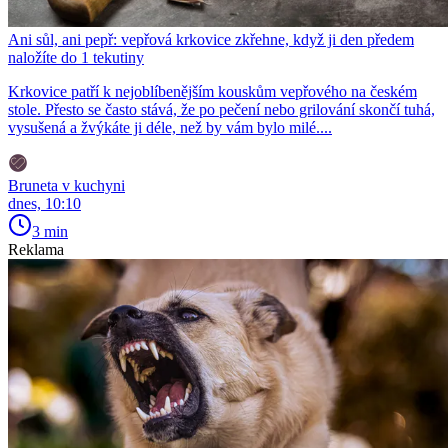
Ani sůl, ani pepř: vepřová krkovice zkřehne, když ji den předem
naložíte do 1 tekutiny
Krkovice patří k nejoblíbenějším kouskům vepřového na českém
stole. Přesto se často stává, že po pečení nebo grilování skončí tuhá,
vysušená a žvýkáte ji déle, než by vám bylo milé....
Bruneta v kuchyni
dnes, 10:10
3 min
Reklama