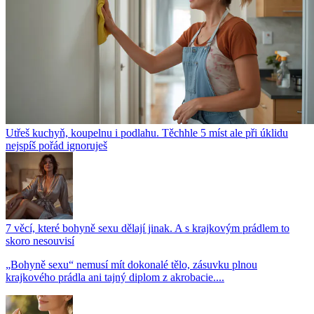
Utřeš kuchyň, koupelnu i podlahu. Těchhle 5 míst ale při úklidu
nejspíš pořád ignoruješ
7 věcí, které bohyně sexu dělají jinak. A s krajkovým prádlem to
skoro nesouvisí
„Bohyně sexu“ nemusí mít dokonalé tělo, zásuvku plnou
krajkového prádla ani tajný diplom z akrobacie....