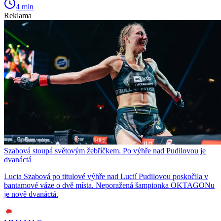
4 min
Reklama
Szabová stoupá světovým žebříčkem. Po výhře nad Pudilovou je
dvanáctá
Lucia Szabová po titulové výhře nad Lucií Pudilovou poskočila v
bantamové váze o dvě místa. Neporažená šampionka OKTAGONu
je nově dvanáctá.