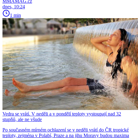
MMAMAG.cz
dnes, 10:24
1 min
Vedra se vrátí. V neděli a v pondělí teploty vystoupají nad 32
stupňů, ale ne všude
Po současném mírném ochlazení se v neděli vrátí do ČR tropické
teploty, zejména v Polabí, Praze a na jihu Moravy budou maxima