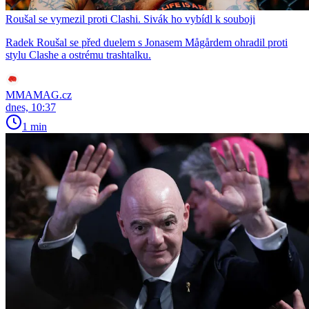
Roušal se vymezil proti Clashi. Sivák ho vybídl k souboji
Radek Roušal se před duelem s Jonasem Mågårdem ohradil proti
stylu Clashe a ostrému trashtalku.
MMAMAG.cz
dnes, 10:37
1 min