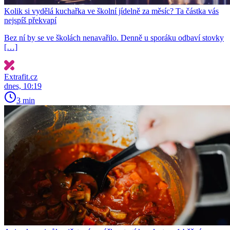
Kolik si vydělá kuchařka ve školní jídelně za měsíc? Ta částka vás
nejspíš překvapí
Bez ní by se ve školách nenavařilo. Denně u sporáku odbaví stovky
[…]
Extrafit.cz
dnes, 10:19
3 min