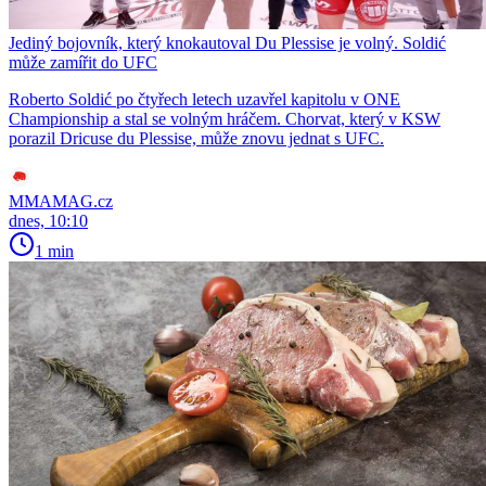
Jediný bojovník, který knokautoval Du Plessise je volný. Soldić
může zamířit do UFC
Roberto Soldić po čtyřech letech uzavřel kapitolu v ONE
Championship a stal se volným hráčem. Chorvat, který v KSW
porazil Dricuse du Plessise, může znovu jednat s UFC.
MMAMAG.cz
dnes, 10:10
1 min