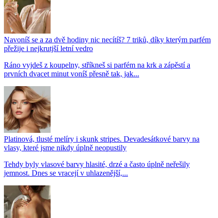
Navoníš se a za dvě hodiny nic necítíš? 7 triků, díky kterým parfém
přežije i nejkrutjší letní vedro
Ráno vyjdeš z koupelny, stříkneš si parfém na krk a zápěstí a
prvních dvacet minut voníš přesně tak, jak...
Platinová, tlusté melíry i skunk stripes. Devadesátkové barvy na
vlasy, které jsme nikdy úplně neopustily
Tehdy byly vlasové barvy hlasité, drzé a často úplně neřešily
jemnost. Dnes se vracejí v uhlazenější,...