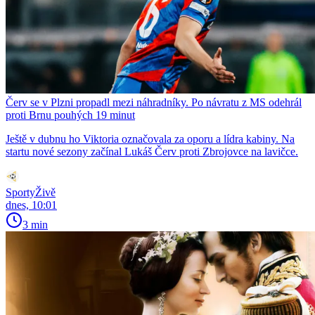
Červ se v Plzni propadl mezi náhradníky. Po návratu z MS odehrál
proti Brnu pouhých 19 minut
Ještě v dubnu ho Viktoria označovala za oporu a lídra kabiny. Na
startu nové sezony začínal Lukáš Červ proti Zbrojovce na lavičce.
SportyŽivě
dnes, 10:01
3 min