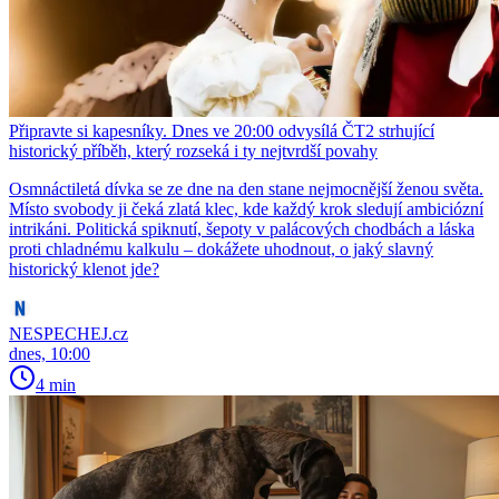
Připravte si kapesníky. Dnes ve 20:00 odvysílá ČT2 strhující
historický příběh, který rozseká i ty nejtvrdší povahy
Osmnáctiletá dívka se ze dne na den stane nejmocnější ženou světa.
Místo svobody ji čeká zlatá klec, kde každý krok sledují ambiciózní
intrikáni. Politická spiknutí, šepoty v palácových chodbách a láska
proti chladnému kalkulu – dokážete uhodnout, o jaký slavný
historický klenot jde?
NESPECHEJ.cz
dnes, 10:00
4 min