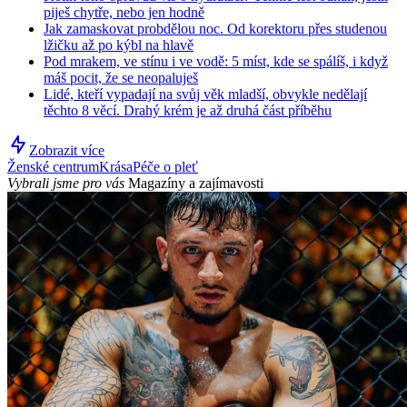
piješ chytře, nebo jen hodně
Jak zamaskovat probdělou noc. Od korektoru přes studenou
lžičku až po kýbl na hlavě
Pod mrakem, ve stínu i ve vodě: 5 míst, kde se spálíš, i když
máš pocit, že se neopaluješ
Lidé, kteří vypadají na svůj věk mladší, obvykle nedělají
těchto 8 věcí. Drahý krém je až druhá část příběhu
Zobrazit více
Ženské centrum
Krása
Péče o pleť
Vybrali jsme pro vás
Magazíny a zajímavosti