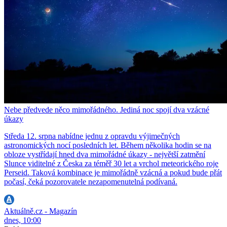
Nebe předvede něco mimořádného. Jediná noc spojí dva vzácné
úkazy
Středa 12. srpna nabídne jednu z opravdu výjimečných
astronomických nocí posledních let. Během několika hodin se na
obloze vystřídají hned dva mimořádné úkazy - největší zatmění
Slunce viditelné z Česka za téměř 30 let a vrchol meteorického roje
Perseid. Taková kombinace je mimořádně vzácná a pokud bude přát
počasí, čeká pozorovatele nezapomenutelná podívaná.
Aktuálně.cz - Magazín
dnes, 10:00