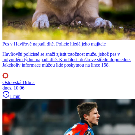
Pes v Havířově napadl dítě. Policie hledá jeho majitele
Havířovští policisté se snaží zjistit totožnost muže, jehož pes v
uplynulém týdnu napadl dítě. K události došlo ve středu dopoledne.
Jakékoliv informace můžou lidé poskytnou na lince 158.
Ostravská Drbna
dnes, 10:06
1 min