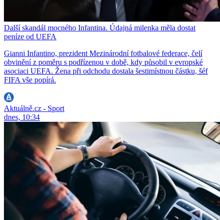
Další skandál mocného Infantina. Údajná milenka měla dostat
peníze od UEFA
Gianni Infantino, prezident Mezinárodní fotbalové federace, čelí
obvinění z poměru s podřízenou v době, kdy působil v evropské
asociaci UEFA. Žena při odchodu dostala šestimístnou částku, šéf
FIFA vše popírá.
Aktuálně.cz - Sport
dnes, 10:34