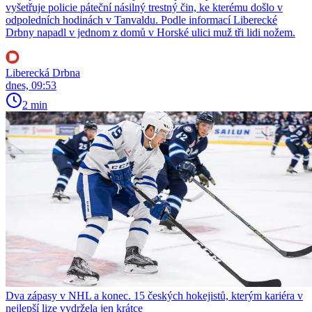
vyšetřuje policie páteční násilný trestný čin, ke kterému došlo v
odpoledních hodinách v Tanvaldu. Podle informací Liberecké
Drbny napadl v jednom z domů v Horské ulici muž tři lidi nožem.
Liberecká Drbna
dnes, 09:53
2 min
Dva zápasy v NHL a konec. 15 českých hokejistů, kterým kariéra v
nejlepší lize vydržela jen krátce