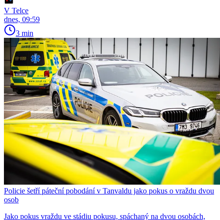
V Telce
dnes, 09:59
3 min
Policie šetří páteční pobodání v Tanvaldu jako pokus o vraždu dvou
osob
Jako pokus vraždu ve stádiu pokusu, spáchaný na dvou osobách,