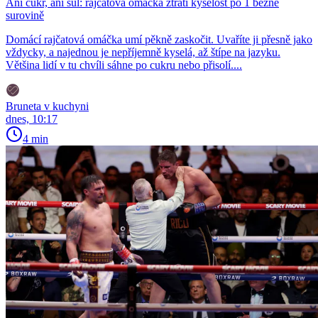
Ani cukr, ani sůl: rajčatová omáčka ztratí kyselost po 1 běžné
surovině
Domácí rajčatová omáčka umí pěkně zaskočit. Uvaříte ji přesně jako
vždycky, a najednou je nepříjemně kyselá, až štípe na jazyku.
Většina lidí v tu chvíli sáhne po cukru nebo přisolí....
Bruneta v kuchyni
dnes, 10:17
4 min