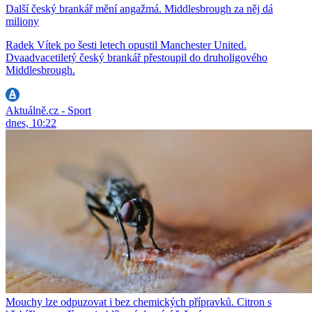
Další český brankář mění angažmá. Middlesbrough za něj dá
miliony
Radek Vítek po šesti letech opustil Manchester United.
Dvaadvacetiletý český brankář přestoupil do druholigového
Middlesbrough.
Aktuálně.cz - Sport
dnes, 10:22
Mouchy lze odpuzovat i bez chemických přípravků. Citron s