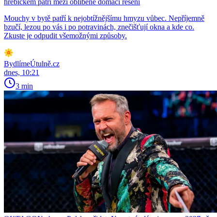
hřebíčkem patří mezi oblíbené domácí řešení
Mouchy v bytě patří k nejobtížnějšímu hmyzu vůbec. Nepříjemně
bzučí, lezou po vás i po potravinách, znečišťují okna a kde co.
Zkuste je odpudit všemožnými způsoby.
BydlímeÚtulně.cz
dnes, 10:21
3 min