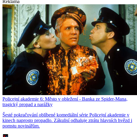
Reklama
Policejní akademie 6: Město v obležení - Banka ze Spider-Mana,
tragický propad a narážky
Šesté pokračování oblíbené komediální série Policejní akademie v
kinech naprosto propadlo. Zákulisí odhaluje ztrátu hlavních hvězd i
pomstu novinářům.