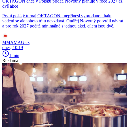
OKTAGON chce v Polsku přidat. Novotný plánuje v roce 2027 až
dvě akce
První polský turnaj OKTAGONu nepřinesl vyprodanou halu,
vedení se ale tohoto trhu nevzdává. Ondřej Novotný potvrdil návrat
a pro rok 2027 počítá minimálně s jednou akcí, cílem jsou dvě.
MMAMAG.cz
dnes, 10:19
1 min
Reklama