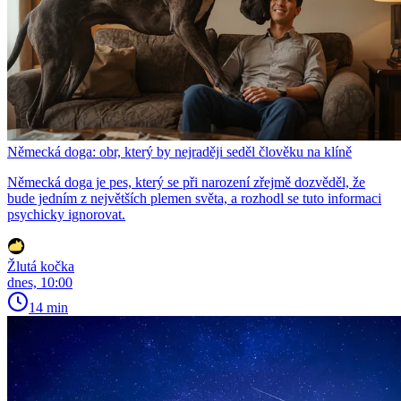
Německá doga: obr, který by nejraději seděl člověku na klíně
Německá doga je pes, který se při narození zřejmě dozvěděl, že
bude jedním z největších plemen světa, a rozhodl se tuto informaci
psychicky ignorovat.
Žlutá kočka
dnes, 10:00
14 min