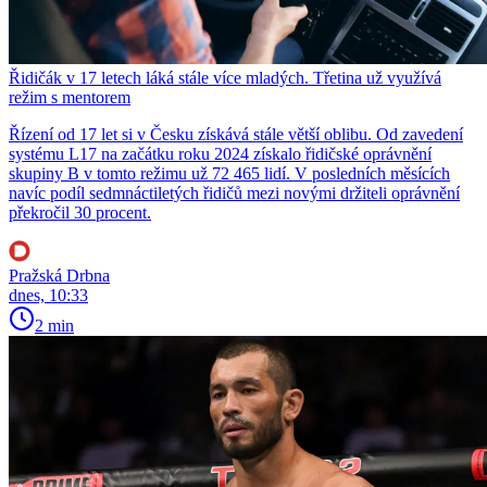
Řidičák v 17 letech láká stále více mladých. Třetina už využívá
režim s mentorem
Řízení od 17 let si v Česku získává stále větší oblibu. Od zavedení
systému L17 na začátku roku 2024 získalo řidičské oprávnění
skupiny B v tomto režimu už 72 465 lidí. V posledních měsících
navíc podíl sedmnáctiletých řidičů mezi novými držiteli oprávnění
překročil 30 procent.
Pražská Drbna
dnes, 10:33
2 min