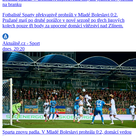
na branku
Fotbalisté Sparty překvapivě prohráli v Mladé Boleslavi 0:2.
Pražané mají po druhé porážce v nové sezoně po třech ligových
kolech pouze tři body za upocené domácí vítězství nad Zlínem.
Aktuálně.cz - Sport
dnes, 20:20
Sparta znovu padla. V Mladé Boleslavi prohrála 0:2, domácí vedou