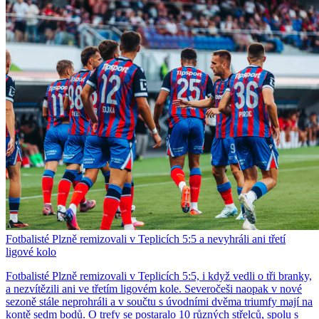
Fotbalisté Plzně remizovali v Teplicích 5:5 a nevyhráli ani třetí
ligové kolo
Fotbalisté Plzně remizovali v Teplicích 5:5, i když vedli o tři branky,
a nezvítězili ani ve třetím ligovém kole. Severočeši naopak v nové
sezoně stále neprohráli a v součtu s úvodními dvěma triumfy mají na
kontě sedm bodů. O trefy se postaralo 10 různých střelců, spolu s