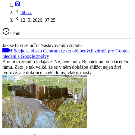
i60.cz
12. 5. 2026, 07:25
1 min
Jak se baví senioři? Nastavováním zrcadla
Přidejte si obsah Centrum.cz do oblíbených zdrojů pro Google
hledání a Google zprávy
A není to zrcadlo ledajaké. Ne, není ani z Benátek ani ve zlaceném
rámu. Zato je tak velké, že se v něm dokážou shlížet nejen živí
tvorové, ale dokonce i celé domy, vlaky, mosty.