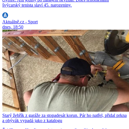
švýcarský tenista slaví 45. narozeniny.
Aktuálně.cz - Sport
dnes, 18:50
Starý žebřík z garáže za stopadesát korun. Pár ho natřel, přidal prkna
a obývák vypadá jako z katalogu