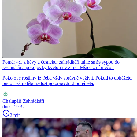
Poměr 4:1 z kávy a česneku: zahrádkáři tuhle směs sypou do
květináčů a pokojovky kvetou i v zimě. Mšice z ní utečou
Pokojové rostliny je třeba vždy správně vyživit. Pokud to dokážete,
budou vám dělat radost po opravdu dlouhá léta.
Chalupáři-Zahrádkáři
dnes, 19:32
2 min