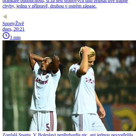
brankáře budoucnosti, si za šest srpnových dnů připsal dvě trapné
chyby, jednu v přípravě, druhou v ostrém zápase.
SportyŽivě
dnes, 20:21
3 min
Zoufalá Sparta. V Boleslavi nepředvedla nic, ani jednou nevystřelila