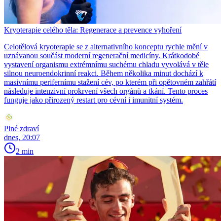
Kryoterapie celého těla: Regenerace a prevence vyhoření
Celotělová kryoterapie se z alternativního konceptu rychle mění v
uznávanou součást moderní regenerační medicíny. Krátkodobé
vystavení organismu extrémnímu suchému chladu vyvolává v těle
silnou neuroendokrinní reakci. Během několika minut dochází k
masivnímu perifernímu stažení cév, po kterém při opětovném zahřátí
následuje intenzivní prokrvení všech orgánů a tkání. Tento proces
funguje jako přirozený restart pro cévní i imunitní systém.
Plné zdraví
dnes, 20:07
2 min