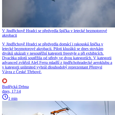
V Jindřichově Hradci se předvedla špička v letecké bezmotorové
akrobacii
V Jindřichově Hradci se předvedla domácí i rakouská špička v
letecké bezmotorové akrobacii. Piloti kluzáků se dnes stovkám
diváků ukázali v nesoutěžní kategorii freestyle a při exhibicích.
Dvacítka pilotů soutěžila od středy ve dvou kategoriích. V kategorii
advanced zvítězil Aleš Ferra mladší z jindřichohradecké aeroklubu a
v kategorii unlimited vyhrál dlouhodobý reprezentant Přemysl
Vávra z České Třebové.
Budějcká Drbna
dnes, 17:14
1 min