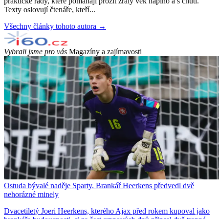
praktické rady, které pomáhají prožít zralý věk naplno a s chutí.
Texty oslovují čtenáře, kteří...
Všechny články tohoto autora →
Vybrali jsme pro vás
Magazíny a zajímavosti
Ostuda bývalé naděje Sparty. Brankář Heerkens předvedl dvě
nehorázné minely
Dvacetiletý Joeri Heerkens, kterého Ajax před rokem kupoval jako