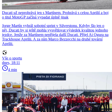
Ducati už neprohrává jen s Martínem. Prohrává s celou Aprilií a boj
o titul MotoGP začíná vypadat úplně jinak
Jorge Martín vyhrál sobotní sprint v Silverstonu. Kdyby šlo jen o
něj, Ducati by si ještě mohla vysvětlovat výsledek kvalitou jednoho
jezdce. Jenže za Martínem nepřijela další Ducati. Přijel Ai Ogura na
Trackhouse Aprilii. A za ním Marco Bezzecchi na druhé tovární
Aprilii.
Vše o sportu
dnes, 18:11
4 min