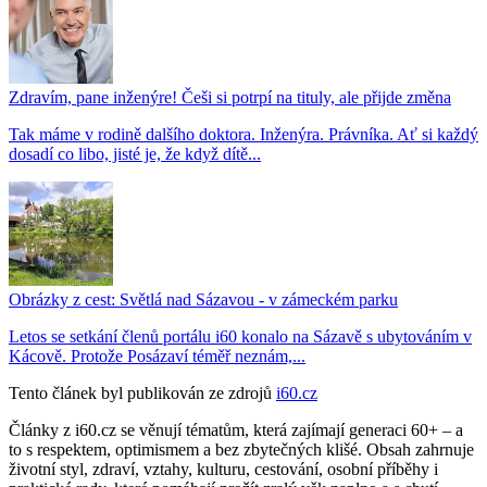
Zdravím, pane inženýre! Češi si potrpí na tituly, ale přijde změna
Tak máme v rodině dalšího doktora. Inženýra. Právníka. Ať si každý
dosadí co libo, jisté je, že když dítě...
Obrázky z cest: Světlá nad Sázavou - v zámeckém parku
Letos se setkání členů portálu i60 konalo na Sázavě s ubytováním v
Kácově. Protože Posázaví téměř neznám,...
Tento článek byl publikován ze zdrojů
i60.cz
Články z i60.cz se věnují tématům, která zajímají generaci 60+ – a
to s respektem, optimismem a bez zbytečných klišé. Obsah zahrnuje
životní styl, zdraví, vztahy, kulturu, cestování, osobní příběhy i