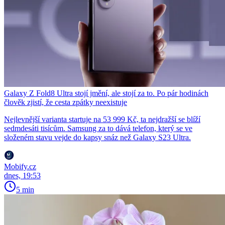
Galaxy Z Fold8 Ultra stojí jmění, ale stojí za to. Po pár hodinách
člověk zjistí, že cesta zpátky neexistuje
Nejlevnější varianta startuje na 53 999 Kč, ta nejdražší se blíží
sedmdesáti tisícům. Samsung za to dává telefon, který se ve
složeném stavu vejde do kapsy snáz než Galaxy S23 Ultra.
Mobify.cz
dnes, 19:53
5 min