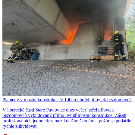
Plameny v mostní konstrukci: V Liberci hořel příbytek bezdomovců
V liberecké části Staré Pavlovice dnes večer hořel příbytek
bezdomovců vybudovaný přímo uvnitř mostní konstrukce. Zásah
profesionálních jednotek zamezil dalším škodám a požár se podařilo
rychle zlikvidovat.