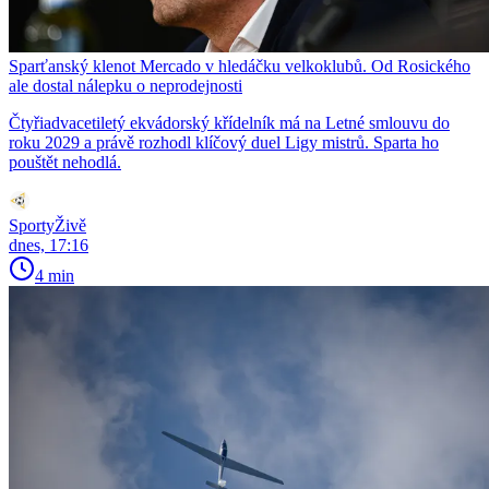
Sparťanský klenot Mercado v hledáčku velkoklubů. Od Rosického
ale dostal nálepku o neprodejnosti
Čtyřiadvacetiletý ekvádorský křídelník má na Letné smlouvu do
roku 2029 a právě rozhodl klíčový duel Ligy mistrů. Sparta ho
pouštět nehodlá.
SportyŽivě
dnes, 17:16
4 min