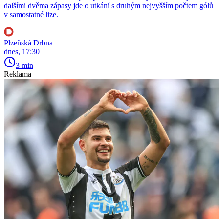
dalšími dvěma zápasy jde o utkání s druhým nejvyšším počtem gólů
v samostatné lize.
Plzeňská Drbna
dnes, 17:30
3 min
Reklama