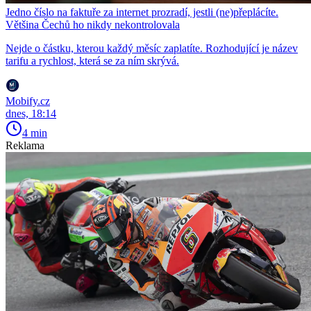
Jedno číslo na faktuře za internet prozradí, jestli (ne)přeplácíte.
Většina Čechů ho nikdy nekontrolovala
Nejde o částku, kterou každý měsíc zaplatíte. Rozhodující je název
tarifu a rychlost, která se za ním skrývá.
Mobify.cz
dnes, 18:14
4 min
Reklama