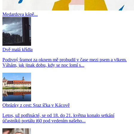
Medardova kápě...
Dvě malá křídla
Podivný šramot za oknem mě probudil v čase mezi psem a vlkem.
Váhám, jak jinak dobu, kdy se noc lomí s...
Obrázky z cest: Sraz íčka v Kácově
Letos, už potřinácté, se od 18. do 21. května konalo setkání
účastníků portálu i60 pod vedením našeho...