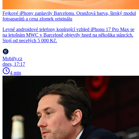
Fejkové iPhony zaplavily Barcelonu. Oranžová barva, široký modul
fotoaparátů a cena zlomek originálu
Levné androidové telefony kopírující vzhled iPhonu 17 Pro Max se
na letošním MWC v Barceloně objevily hned na několika stáncích.
Stojí od necelých 5 000 Kč.
Mobify.cz
dnes, 17:17
4 min