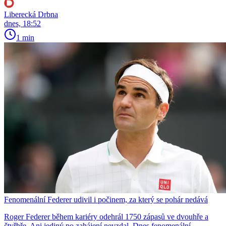
Liberecká Drbna
dnes, 18:52
1 min
Fenomenální Federer udivil i počinem, za který se pohár nedává
Roger Federer během kariéry odehrál 1750 zápasů ve dvouhře a
čtyřhře. Ani jediný po zahájení nevzdal. Dnes fenomenální