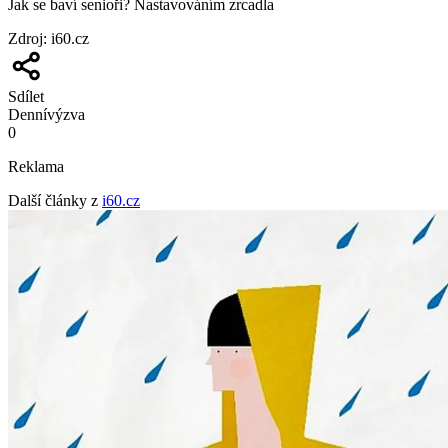
Jak se baví senioři? Nastavováním zrcadla
Zdroj
:
i60.cz
Sdílet
Denní
výzva
0
Reklama
Další články z
i60.cz