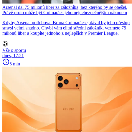
Arsenal dal 75 milionů liber za záložníka, bez kterého by se obešel.
Právě proto může být Guimarães jeho nejnebezpečnějším nákupem
Kdyby Arsenal potřeboval Bruna Guimarãese, dával by jeho přestup
smysl velmi snadno. Chybí vám elitní střední záložník, vezmete 75
milionů liber a koupíte jednoho z nejlepších v Premier League.
Vše o sportu
dnes, 17:21
5 min