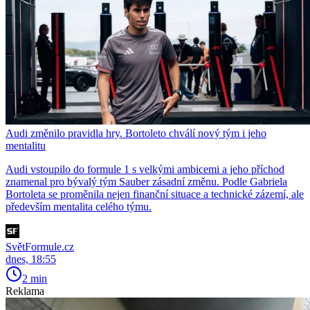
Audi změnilo pravidla hry. Bortoleto chválí nový tým i jeho
mentalitu
Audi vstoupilo do formule 1 s velkými ambicemi a jeho příchod
znamenal pro bývalý tým Sauber zásadní změnu. Podle Gabriela
Bortoleta se proměnila nejen finanční situace a technické zázemí, ale
především mentalita celého týmu.
SvětFormule.cz
dnes, 18:55
2 min
Reklama