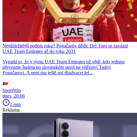
Nejdůležitější podpis roku? Pogačarův dědic Del Toro se zavázal
UAE Team Emirates až do roku 2031
Vypadá to, že v týmu UAE Team Emirates už vědí, kdo jednou
převezme štafetu po slovinském stroji na vítězství Tadeji
Pogačarovi. A není mu ještě ani třiadvacet let...
SportWin
dnes, 20:06
1 min
Reklama