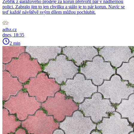
Žebřík z garážového prodeje za korun přetvořil pár v nádhernou
polici. Zabralo jim to jen chvilku a stálo je to pár korun. Navíc se
teď každé návštěvě svým dílem můžou pochlubit.
adbz.cz
dnes, 18:35
2 min