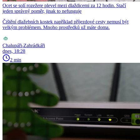
Ocet se solí rozežere plevel mezi dlaždicemi za 12 hodin. Stačí
jeden správný poměr, jinak to nefunguje
Čištění dlažebních kostek například příjezdové cesty nemusí být
velkým problémem. Mnoho prostředků už máte doma.
Chalupáři-Zahrádkáři
dnes, 18:28
2 min