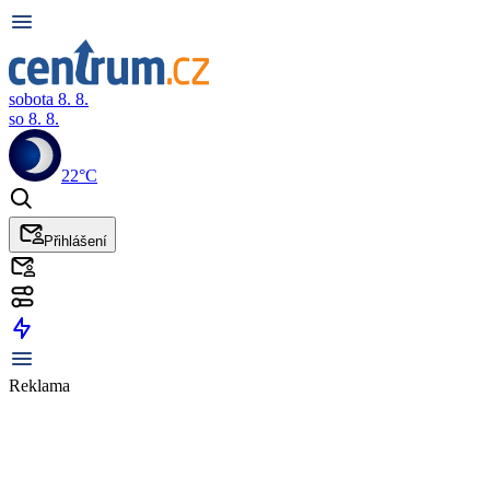
sobota 8. 8.
so 8. 8.
22°C
Přihlášení
Reklama