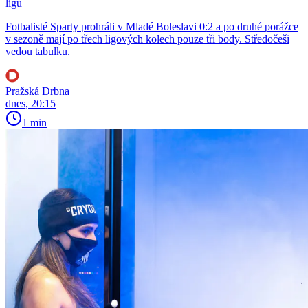
ligu
Fotbalisté Sparty prohráli v Mladé Boleslavi 0:2 a po druhé porážce
v sezoně mají po třech ligových kolech pouze tři body. Středočeši
vedou tabulku.
Pražská Drbna
dnes, 20:15
1 min