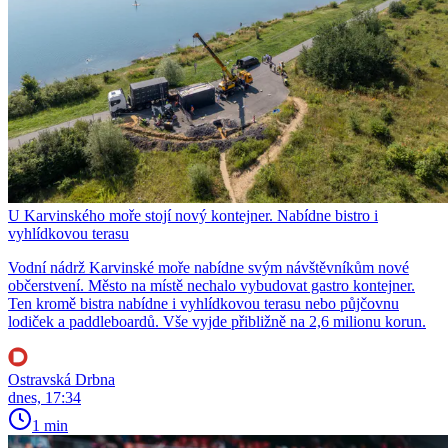
U Karvinského moře stojí nový kontejner. Nabídne bistro i
vyhlídkovou terasu
Vodní nádrž Karvinské moře nabídne svým návštěvníkům nové
občerstvení. Město na místě nechalo vybudovat gastro kontejner.
Ten kromě bistra nabídne i vyhlídkovou terasu nebo půjčovnu
lodiček a paddleboardů. Vše vyjde přibližně na 2,6 milionu korun.
Ostravská Drbna
dnes, 17:34
1 min