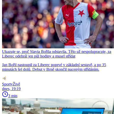
Ukazuje se, proč Slavia Bořila odstavila. Tělo už nespolupracuje, za
Liberec odehrál jen půl hodiny a musel střídat
Jan Bořil nastoupil za Liberec poprvé v základní sestavě, a po 35
minutách šel dolů. Debut v Brně skončil nuceným střídáním.
SportyŽivě
dnes, 19:19
3 min