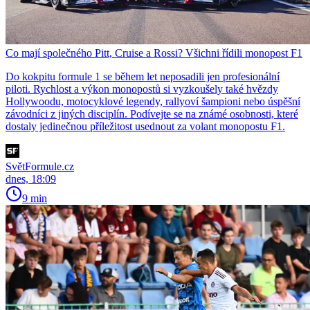
Co mají společného Pitt, Cruise a Rossi? Všichni řídili monopost F1
Do kokpitu formule 1 se během let neposadili jen profesionální
piloti. Rychlost a výkon monopostů si vyzkoušely také hvězdy
Hollywoodu, motocyklové legendy, rallyoví šampioni nebo úspěšní
závodníci z jiných disciplín. Podívejte se na známé osobnosti, které
dostaly jedinečnou příležitost usednout za volant monopostu F1.
SvětFormule.cz
dnes, 18:09
9 min