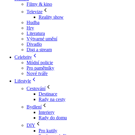
Filmy & kino
Televize
Reality show
Hudba
Hry
Literatura
Výtvarné umění
Divadlo
Digi a stream
Celebrity
Módní policie
Pro pamětníky
Nové tváře
Lifestyle
Cestování
Destinace
Rady na cesty
Bydlení
Interiery
Rady do domu
DIY
Pro kutily