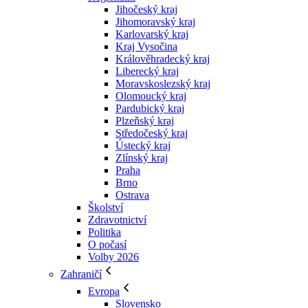
Jihočeský kraj
Jihomoravský kraj
Karlovarský kraj
Kraj Vysočina
Králověhradecký kraj
Liberecký kraj
Moravskoslezský kraj
Olomoucký kraj
Pardubický kraj
Plzeňský kraj
Středočeský kraj
Ústecký kraj
Zlínský kraj
Praha
Brno
Ostrava
Školství
Zdravotnictví
Politika
O počasí
Volby 2026
Zahraničí
Evropa
Slovensko