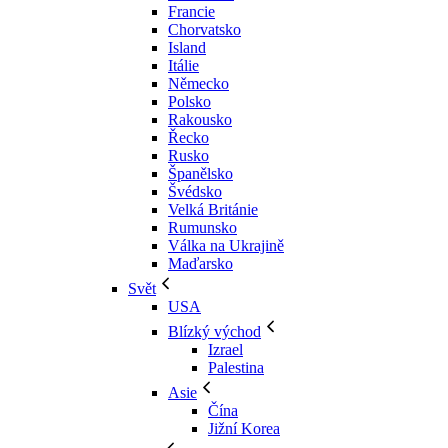
Francie
Chorvatsko
Island
Itálie
Německo
Polsko
Rakousko
Řecko
Rusko
Španělsko
Švédsko
Velká Británie
Rumunsko
Válka na Ukrajině
Maďarsko
Svět
USA
Blízký východ
Izrael
Palestina
Asie
Čína
Jižní Korea