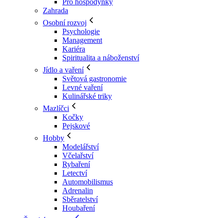
Pro hospodyňky
Zahrada
Osobní rozvoj
Psychologie
Management
Kariéra
Spiritualita a náboženství
Jídlo a vaření
Světová gastronomie
Levné vaření
Kulinářské triky
Mazlíčci
Kočky
Pejskové
Hobby
Modelářství
Včelařství
Rybaření
Letectví
Automobilismus
Adrenalin
Sběratelství
Houbaření