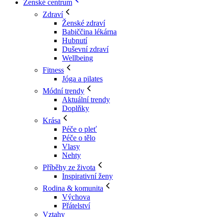
Ženské centrum
Zdraví
Ženské zdraví
Babiččina lékárna
Hubnutí
Duševní zdraví
Wellbeing
Fitness
Jóga a pilates
Módní trendy
Aktuální trendy
Doplňky
Krása
Péče o pleť
Péče o tělo
Vlasy
Nehty
Příběhy ze života
Inspirativní ženy
Rodina & komunita
Výchova
Přátelství
Vztahy