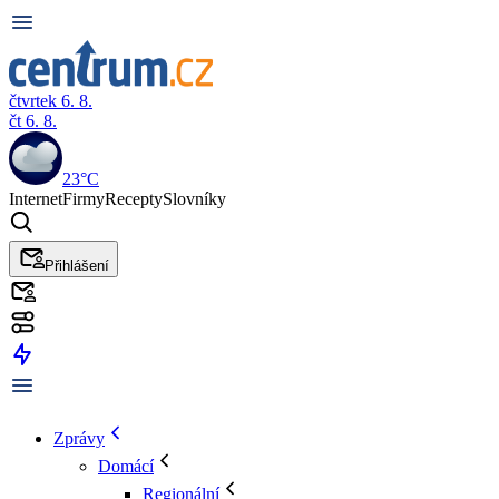
čtvrtek 6. 8.
čt 6. 8.
23°C
Internet
Firmy
Recepty
Slovníky
Přihlášení
Zprávy
Domácí
Regionální