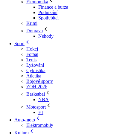
Ekonomika
Finance a burza
Podnikání
Spotřebitel
Krimi
Doprava
Nehody
Sport
Hokej
Fotbal
Tenis
Lyžování
Cyklistika
Atletika
Bojové sporty
ZOH 2026
Basketbal
NBA
Motosport
F1
Auto-moto
Elektromobily
Kultura