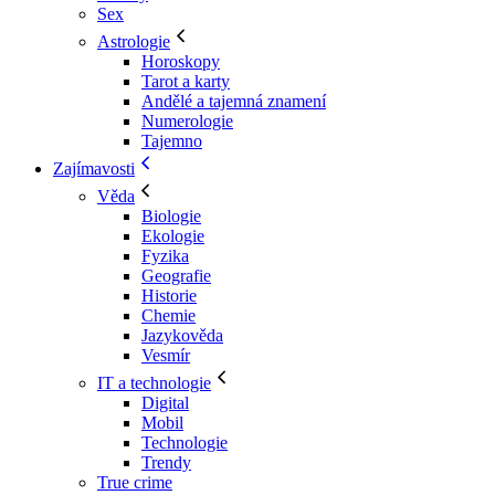
Sex
Astrologie
Horoskopy
Tarot a karty
Andělé a tajemná znamení
Numerologie
Tajemno
Zajímavosti
Věda
Biologie
Ekologie
Fyzika
Geografie
Historie
Chemie
Jazykověda
Vesmír
IT a technologie
Digital
Mobil
Technologie
Trendy
True crime