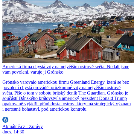
Americká firma chystá vrty na největším ostrově světa. Nedali jsme
vám povolení, varuje ji Grónsko
Grónsko varovalo americkou firmu Greenland Energy, která se bez
povolení chystá provádět průzkumné vrty na největším ostrově
světa. Píše o tom v sobotu britský deník The Guardian. Grónsko je
součástí Dánského království a americký prezident Donald Trump
opakovaně vyjádřil přání dostat ostrov, který má strategický význam
i nerostné bohatství, pod americkou kontrolu.
Aktuálně.cz - Zprávy
dnes, 14:30