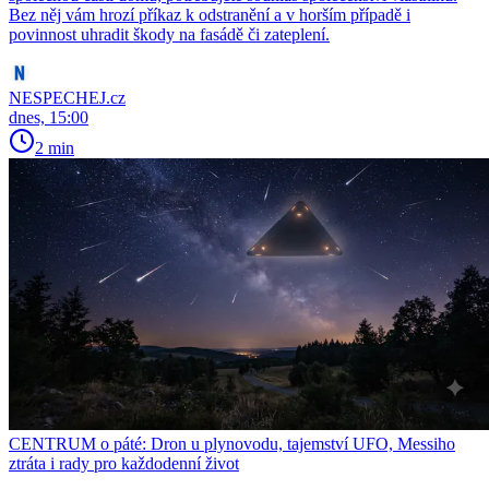
Bez něj vám hrozí příkaz k odstranění a v horším případě i
povinnost uhradit škody na fasádě či zateplení.
NESPECHEJ.cz
dnes, 15:00
2 min
CENTRUM o páté: Dron u plynovodu, tajemství UFO, Messiho
ztráta i rady pro každodenní život