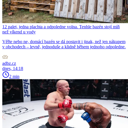
12 palet, jedna plachta a odpoledne volna. Tenhle bazén stojí míň
než víkend u vody
Věřte nebo ne, domácí bazén se dá postavit i jinak, než jen nákupem
v obchodech – levně, jednoduše a klidně během jednoho odpoledne.
adbz.cz
dnes, 14:18
2 min