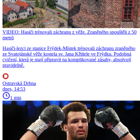
VIDEO: Hasiči trénovali záchranu z věže. Zraněného spouštěli z 50
metrů
Hasiči-lezci ze stanice Frýdek-Místek trénovali záchranu zraněného
ze Svatojánské věže kostela sv. Jana Křtitele ve Frýdku. Podobná
cvičení, která je mají připravit na komplikované zásahy, absolvují
pravidelně.
Ostravská Drbna
dnes, 14:53
1 min