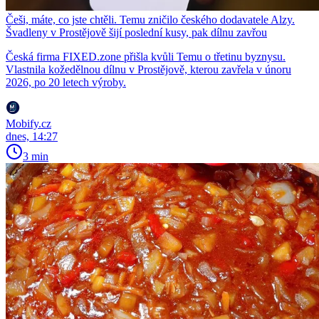
Češi, máte, co jste chtěli. Temu zničilo českého dodavatele Alzy.
Švadleny v Prostějově šijí poslední kusy, pak dílnu zavřou
Česká firma FIXED.zone přišla kvůli Temu o třetinu byznysu.
Vlastnila kožedělnou dílnu v Prostějově, kterou zavřela v únoru
2026, po 20 letech výroby.
Mobify.cz
dnes, 14:27
3 min