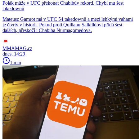
Polák může v UFC překonat Chabibův rekord. Chybí mu šest
takedownů
Mateusz Gamrot má v UFC 54 takedownů a mezi lehkými vahami
je čtvrtý v historii. Pokud proti Quillanu Salkilldovi přidá šest
dalších, přeskočí i Chabiba Nurmagomedova.
MMAMAG.cz
dnes, 14:29
1 min