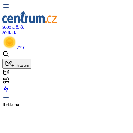
sobota 8. 8.
so 8. 8.
27°C
Přihlášení
Reklama