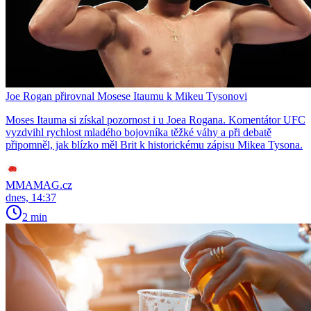
Joe Rogan přirovnal Mosese Itaumu k Mikeu Tysonovi
Moses Itauma si získal pozornost i u Joea Rogana. Komentátor UFC
vyzdvihl rychlost mladého bojovníka těžké váhy a při debatě
připomněl, jak blízko měl Brit k historickému zápisu Mikea Tysona.
MMAMAG.cz
dnes, 14:37
2 min