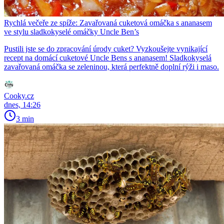
Rychlá večeře ze spíže: Zavařovaná cuketová omáčka s ananasem
ve stylu sladkokyselé omáčky Uncle Ben’s
Pustili jste se do zpracování úrody cuket? Vyzkoušejte vynikající
recept na domácí cuketové Uncle Bens s ananasem! Sladkokyselá
zavařovaná omáčka se zeleninou, která perfektně doplní rýži i maso.
Cooky.cz
dnes, 14:26
3 min