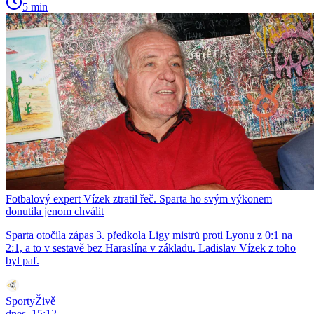
5 min
Fotbalový expert Vízek ztratil řeč. Sparta ho svým výkonem
donutila jenom chválit
Sparta otočila zápas 3. předkola Ligy mistrů proti Lyonu z 0:1 na
2:1, a to v sestavě bez Haraslína v základu. Ladislav Vízek z toho
byl paf.
SportyŽivě
dnes, 15:12