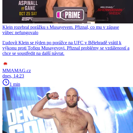
Klein rozebral porážku s Musayevem. Přiznal, co mu v zápase
vůbec nefungovalo
Ľudovít Klein se týden po porážce na UFC v Bělehradě vrátil k
výkonu proti Tofiqu Musayevovi. Přiznal problémy se vzdáleností a
chce se soustředit na další návrat.
MMAMAG.cz
dnes, 14:23
1 min