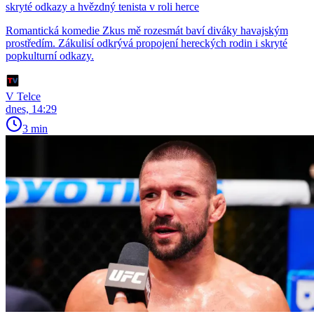
skryté odkazy a hvězdný tenista v roli herce
Romantická komedie Zkus mě rozesmát baví diváky havajským
prostředím. Zákulisí odkrývá propojení hereckých rodin i skryté
popkulturní odkazy.
V Telce
dnes, 14:29
3 min