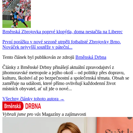
Brněnská Zbrojovka poprvé klopýtla, doma nestačila na Liberec
První porážku v nové sezoně utrpěli fotbalisté Zbrojovky Brno.
Nováček nejvyšší soutěže v páteční...
Tento článek byl publikován ze zdrojů
Brněnská Drbna
Články z Brněnské Drbny přinášejí aktuální zpravodajství z
jihomoravské metropole a jejího okolí – od politiky přes dopravu,
kulturu, školství až po bezpečnostní a společenská témata. Obsah se
zaměřuje na události, které přímo ovlivňují každodenní život
místních obyvatel, ať už jde o nové...
Všechny články tohoto autora →
Vybrali jsme pro vás
Magazíny a zajímavosti