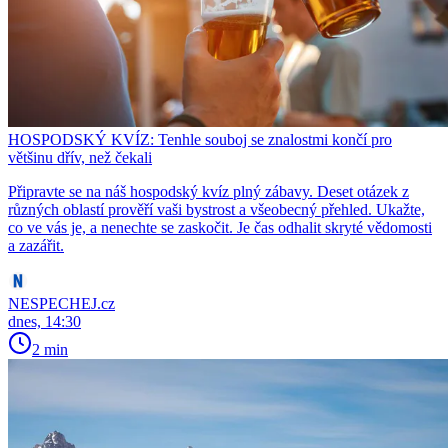
HOSPODSKÝ KVÍZ: Tenhle souboj se znalostmi končí pro
většinu dřív, než čekali
Připravte se na náš hospodský kvíz plný zábavy. Deset otázek z
různých oblastí prověří vaši bystrost a všeobecný přehled. Ukažte,
co ve vás je, a nenechte se zaskočit. Je čas odhalit skryté vědomosti
a zazářit.
NESPECHEJ.cz
dnes, 14:30
2 min