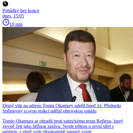
Pohádky bez konce
dnes, 15:05
10 min
Drsný vtip na adresu Tomia Okamury udeřil hned 2x: Předseda
Sněmovny si svou reakcí udělal obrovskou ostudu
Tomio Okamura se ohradil proti satirickému textu Reflexu, který
zjevně četl jako běžnou zprávu. Nejde přitom o první střet s
médiem, s nímž vede dlouhodobě napjatý vztah.