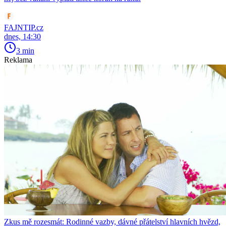
FAJNTIP.cz
dnes, 14:30
3 min
Reklama
Zkus mě rozesmát: Rodinné vazby, dávné přátelství hlavních hvězd,