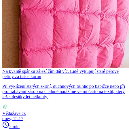
Na kvalitě spánku záleží čím dál víc. Lidé vykupují staré péřové
peřiny za tisíce korun
Při vyklízení starých skříní, duchnových truhlic po babičce nebo při
prohrabávání zásob na chalupě narážíme velmi často na textil, který
ležel desítky let netknutý.
VědaŽivě.cz
dnes, 15:17
2 min