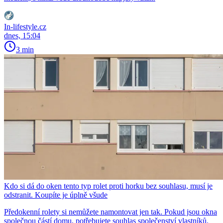
In-lifestyle.cz
dnes, 15:04
3 min
Kdo si dá do oken tento typ rolet proti horku bez souhlasu, musí je
odstranit. Koupíte je úplně všude
Předokenní rolety si nemůžete namontovat jen tak. Pokud jsou okna
společnou částí domu, potřebujete souhlas společenství vlastníků.