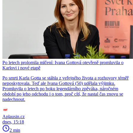
Po letech prolomila mlčení: Ivana Gottová otevřeně promluvila o
Karlovi i nové etapě
Po smrti Karla Gotta se stáhla z veřejného života a rozhovory téměř
neposkytovala. Teď ale Ivana Gottová (50) udělala výjimku.
Promluvila o letech po boku legendárního zpěváka, náročném
období po jeho odchodu i o tom, proč cítí, že nastal čas znovu se
nadechnout.
Aplausin.cz
dnes, 15:18
2 min