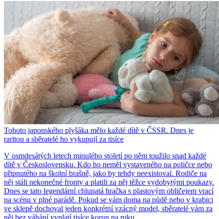
Tohoto japonského plyšáka mělo každé dítě v ČSSR. Dnes je
raritou a sběratelé ho vykupují za tisíce
V osmdesátých letech minulého století po něm toužilo snad každé
dítě v Československu. Kdo ho neměl vystaveného na poličce nebo
připnutého na školní brašně, jako by tehdy neexistoval. Rodiče na
něj stáli nekonečné fronty a platili za něj těžce vydobytými poukazy.
Dnes se tato legendární chlupatá hračka s plastovým obličejem vrací
na scénu v plné parádě. Pokud se vám doma na půdě nebo v krabici
ve sklepě dochoval jeden konkrétní vzácný model, sběratelé vám za
něj bez váhání vyplatí tisíce korun na ruku.