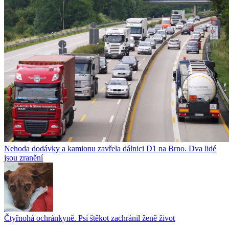
Nehoda dodávky a kamionu zavřela dálnici D1 na Brno. Dva lidé
jsou zranění
Čtyřnohá ochránkyně. Psí štěkot zachránil ženě život