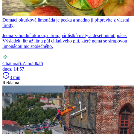
Domácí okurková limonáda je pecka a snadno ji připravíte z vlastní
úrody
Jedna zahradní okurka, citron, pár lístků máty a deset minut práce.
Výsledek: litr až litr a půl chladivého pití, které nemá se sirupovou
limonádou nic společného.
Chalupáři-Zahrádkáři
dnes, 14:57
3 min
Reklama