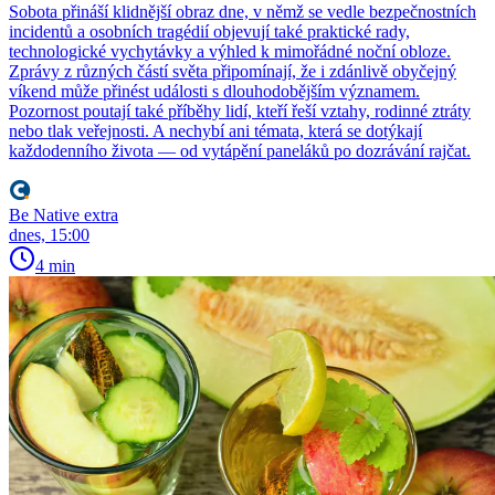
Sobota přináší klidnější obraz dne, v němž se vedle bezpečnostních
incidentů a osobních tragédií objevují také praktické rady,
technologické vychytávky a výhled k mimořádné noční obloze.
Zprávy z různých částí světa připomínají, že i zdánlivě obyčejný
víkend může přinést události s dlouhodobějším významem.
Pozornost poutají také příběhy lidí, kteří řeší vztahy, rodinné ztráty
nebo tlak veřejnosti. A nechybí ani témata, která se dotýkají
každodenního života — od vytápění paneláků po dozrávání rajčat.
Be Native extra
dnes, 15:00
4 min