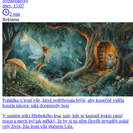
Světkreativity
dnes, 15:07
2 min
Reklama
Pohádka o lesní víle, která potřebovala brýle, aby konečně viděla
kouzla taková, jaká doopravdy jsou
V samém srdci Hlubokého lesa, tam, kde se kapradí lesklo ranní
rosou a mech byl tak měkký, že by si na něm člověk nejraději ustlal
celý život, žila lesní víla jménem Líra.