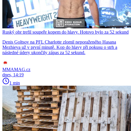
Ruský obr trefil soupeře kopem do hlavy. Hotovo bylo za 52 sekund
Denis Goltsov na PFL Charlotte zlomil neporaženého Hasana
Mezhieva už v první minutě. Kop do hlavy při pokusu o strh a
následné údery ukončily zápas za 52 sekund.
MMAMAG.cz
dnes, 14:19
1 min