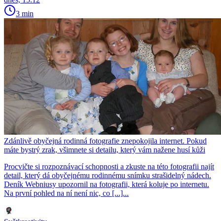
3 min
Zdánlivě obyčejná rodinná fotografie znepokojila internet. Pokud
máte bystrý zrak, všimnete si detailu, který vám nažene husí kůži
Procvičte si rozpoznávací schopnosti a zkuste na této fotografii najít
detail, který dá obyčejnému rodinnému snímku strašidelný nádech.
Deník Webniusy upozornil na fotografii, která koluje po internetu.
Na první pohled na ní není nic, co [...]...