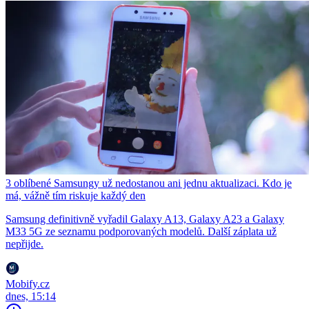
3 oblíbené Samsungy už nedostanou ani jednu aktualizaci. Kdo je
má, vážně tím riskuje každý den
Samsung definitivně vyřadil Galaxy A13, Galaxy A23 a Galaxy
M33 5G ze seznamu podporovaných modelů. Další záplata už
nepřijde.
Mobify.cz
dnes, 15:14