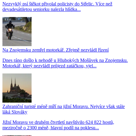
Nezvyklý psí štěkot přivolal policisty do Střelic. Více než
devadesátiletou seniorku nalezla hlídka...
Na Znojemsku zemřel motorkář. Zřejmě nezvládl řízení
Dnes ráno došlo k nehodě u Hlubokých Mošůvek na Znojemsku.
Motorkář, který nezvládl průjezd zatáčkou, vjel...
Zahraniční turisté méně míří na jižní Moravu. Nejvíce však stále
láká Slováky
Jižní Moravu ve druhém čtvrtletí navštívilo 624 822 hostů,
meziročně o 2300 méně, hlavní podíl na poklesu...