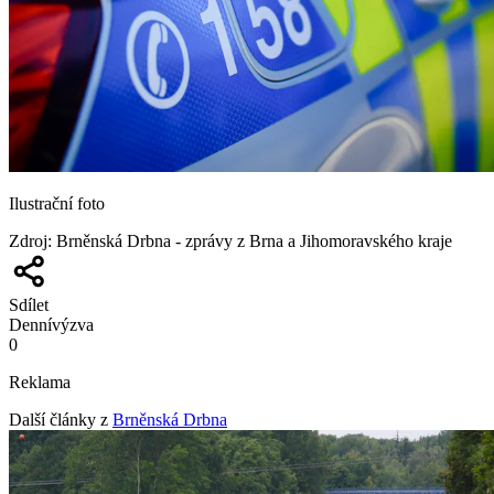
Ilustrační foto
Zdroj
:
Brněnská Drbna - zprávy z Brna a Jihomoravského kraje
Sdílet
Denní
výzva
0
Reklama
Další články z
Brněnská Drbna