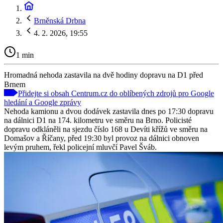
Brněnská Drbna
4. 2. 2026, 19:55
1 min
Hromadná nehoda zastavila na dvě hodiny dopravu na D1 před
Brnem
Přidejte si obsah Centrum.cz do oblíbených zdrojů pro Google
hledání a Google zprávy
Nehoda kamionu a dvou dodávek zastavila dnes po 17:30 dopravu
na dálnici D1 na 174. kilometru ve směru na Brno. Policisté
dopravu odkláněli na sjezdu číslo 168 u Devíti křížů ve směru na
Domašov a Říčany, před 19:30 byl provoz na dálnici obnoven
levým pruhem, řekl policejní mluvčí Pavel Šváb.