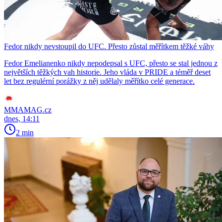
Fedor nikdy nevstoupil do UFC. Přesto zůstal měřítkem těžké váhy
Fedor Emelianenko nikdy nepodepsal s UFC, přesto se stal jednou z
největších těžkých vah historie. Jeho vláda v PRIDE a téměř deset
let bez regulérní porážky z něj udělaly měřítko celé generace.
MMAMAG.cz
dnes, 14:11
2 min