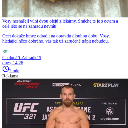
Vosy nesnášejí vůni dvou olejů z lékárny. Smíchejte je s octem a
celé léto se na zahradu nevrátí
Ocet dokáže hmyz odradit na opravdu dlouhou dobu. Vosy,
hledající něco dobrého, vás tak už zaručeně trápit nebudou.
Chalupáři-Zahrádkáři
dnes, 14:26
2 min
Reklama