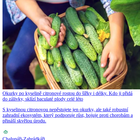
Okurky po kyselině citronové rostou do šířky i délky. Kdo ji přidá
do zálivky, sklízí baculaté plody celé léto
S kyselinou citronovou nepěstujete jen okurky, ale také robustní
zahradní ekosystém, který podporuje růst, bojuje proti chorobám a
přináší skvělou úrodu.
Chalupáři-Zahrádkáři