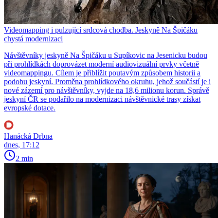
Videomapping i pulzující srdcová chodba. Jeskyně Na Špičáku
chystá modernizaci
Návštěvníky jeskyně Na Špičáku u Supíkovic na Jesenicku budou
při prohlídkách doprovázet moderní audiovizuální prvky včetně
videomappingu. Cílem je přiblížit poutavým způsobem historii a
podobu jeskyní. Proměna prohlídkového okruhu, jehož součástí je i
nové zázemí pro návštěvníky, vyjde na 18,6 milionu korun. Správě
jeskyní ČR se podařilo na modernizaci návštěvnické trasy získat
evropské dotace.
Hanácká Drbna
dnes, 17:12
2 min