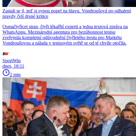
Zastali se jí, teď si sypou popel na hlavu. Vondroušová po odhalení
pravdy čelí drsné kritice
Osmačtyřicet stran, čtyři lékařští experti a jedna textová zpráva na
WhatsAppu. Mezinárodní agentura pro bezúhonnost tenisu
zveřejnila kompletní odůvodnění čtyřletého trestu pro Markétu
Vondroušovou a nálada v tenisovém světě se od té chvíle otočila.
SportWin
dnes, 18:11
2 min