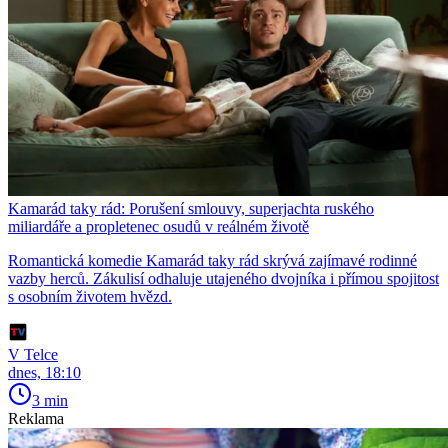
Kamarád taky rád: Porušení smlouvy, superjachta ruského
miliardáře a propletenec osudů v reálném životě
Romantická komedie Kamarád taky rád skrývá zajímavé rodinné
vazby herců. Zákulisí odhaluje utajeného dvojníka i přímou spojitost
s osobním životem hvězd.
V Telce
dnes, 18:10
3 min
Reklama