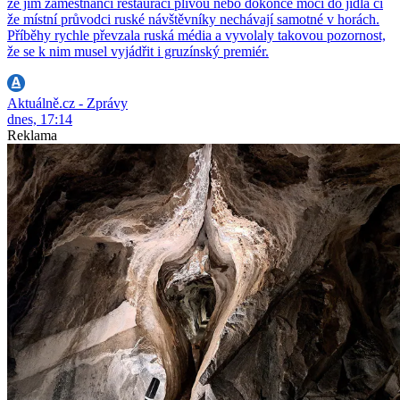
že jim zaměstnanci restaurací plivou nebo dokonce močí do jídla či
že místní průvodci ruské návštěvníky nechávají samotné v horách.
Příběhy rychle převzala ruská média a vyvolaly takovou pozornost,
že se k nim musel vyjádřit i gruzínský premiér.
Aktuálně.cz - Zprávy
dnes, 17:14
Reklama