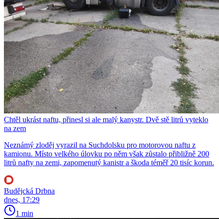
Chtěl ukrást naftu, přinesl si ale malý kanystr. Dvě stě litrů vyteklo
na zem
Neznámý zloděj vyrazil na Suchdolsku pro motorovou naftu z
kamionu. Místo velkého úlovku po něm však zůstalo přibližně 200
litrů nafty na zemi, zapomenutý kanistr a škoda téměř 20 tisíc korun.
Budějcká Drbna
dnes, 17:29
1 min