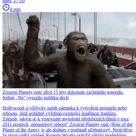
dnes, 17:10
4 min
Zrození Planety opic před 15 lety dokonale zachránilo legendu.
Jediné „Ne“ vyrazilo publiku dech
Hollywood si vždycky najde záminku k vytvoření prequelu nebo
rebootu, jímž pořádně vyždímá existující úspěšnou franšízu.
Způsob, jakým se k vrstevnaté mytologii předchozích filmů v roce
2011 postavil „prequelový reboot“ Zrození Planety opic (Rise of the
Planet of the Apes), je ale dodnes v podstatě učebnicový. Není divu,
že první velký snímek Ruperta Wyatta položil základ modernímu