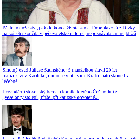
Pět let manželství, pak do konce života sama. Drbohlavová z Dívky
na koštěti skončila v pečovatelském domě, nepoznávala ani nejbližší
Smutný osud Júliuse Satinského: S manželkou slavil 20 let
manželství v Karibiku, domů se vrátil sám. Krátce nato skončil v
léčebně
Legendární slovenský herec a komik, kterého Češi milují z
„veselohry století“, přišel při karibské dovolené...
Jak bydlí Zdeněk Podhůrský: Koupil ruinu bez vody a elektřiny, pak