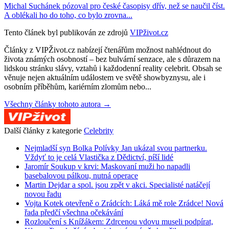
Michal Suchánek pózoval pro české časopisy dřív, než se naučil číst.
A oblékali ho do toho, co bylo zrovna...
Tento článek byl publikován ze zdrojů
VIPživot.cz
Články z VIPŽivot.cz nabízejí čtenářům možnost nahlédnout do
života známých osobností – bez bulvární senzace, ale s důrazem na
lidskou stránku slávy, vztahů i každodenní reality celebrit. Obsah se
věnuje nejen aktuálním událostem ve světě showbyznysu, ale i
osobním příběhům, kariérním zlomům nebo...
Všechny články tohoto autora →
Další články z kategorie
Celebrity
Nejmladší syn Bolka Polívky Jan ukázal svou partnerku.
Vždyť to je celá Vlastička z Dědictví, píší lidé
Jaromír Soukup v krvi: Maskovaní muži ho napadli
basebalovou pálkou, nutná operace
Martin Dejdar a spol. jsou zpět v akci. Specialisté natáčejí
novou řadu
Vojta Kotek otevřeně o Zrádcích: Láká mě role Zrádce! Nová
řada předčí všechna očekávání
Rozloučení s Knížákem: Zdrcenou vdovu museli podpírat,