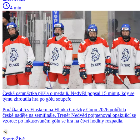
4 min
Česká osmnáctka přišla o medaili. Nedvěd popsal 15 minut, kdy se
týmu zhroutila hra po gólu soupeře
Porážka 4:5 s Finskem na Hlinka Gretzky Cupu 2026 pohřbila
české naděje na semifinále. Trenér Nedvěd pojmenoval opakující se
vzorec: po inkasovaném gólu se hra na čtvrt hodiny rozpadla.
SportyŽivě