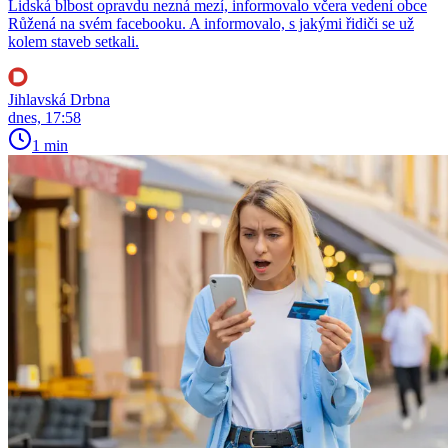
Lidská blbost opravdu nezná mezí, informovalo včera vedení obce
Růžená na svém facebooku. A informovalo, s jakými řidiči se už
kolem staveb setkali.
Jihlavská Drbna
dnes, 17:58
1 min