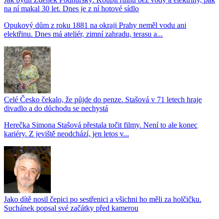
na ní makal 30 let. Dnes je z ní hotové sídlo
Opukový dům z roku 1881 na okraji Prahy neměl vodu ani
elektřinu. Dnes má ateliér, zimní zahradu, terasu a...
Celé Česko čekalo, že půjde do penze. Stašová v 71 letech hraje
divadlo a do důchodu se nechystá
Herečka Simona Stašová přestala točit filmy. Není to ale konec
kariéry. Z jeviště neodchází, jen letos v...
Jako dítě nosil čepici po sestřenici a všichni ho měli za holčičku.
Suchánek popsal své začátky před kamerou