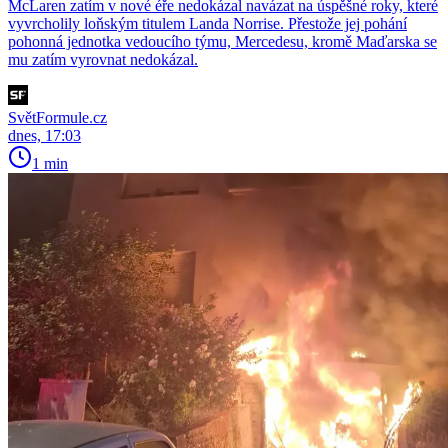
McLaren zatím v nové éře nedokázal navázat na úspěšné roky, které
vyvrcholily loňským titulem Landa Norrise. Přestože jej pohání
pohonná jednotka vedoucího týmu, Mercedesu, kromě Maďarska se
mu zatím vyrovnat nedokázal.
SvětFormule.cz
dnes, 17:03
1 min