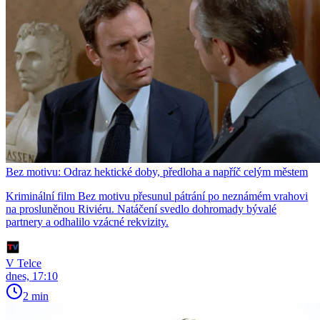
Bez motivu: Odraz hektické doby, předloha a napříč celým městem
Kriminální film Bez motivu přesunul pátrání po neznámém vrahovi
na prosluněnou Riviéru. Natáčení svedlo dohromady bývalé
partnery a odhalilo vzácné rekvizity.
V Telce
dnes, 17:10
2 min