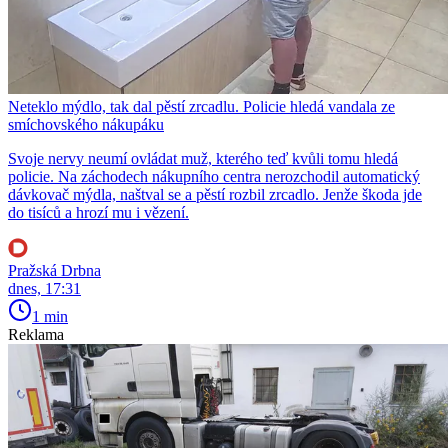
Neteklo mýdlo, tak dal pěstí zrcadlu. Policie hledá vandala ze
smíchovského nákupáku
Svoje nervy neumí ovládat muž, kterého teď kvůli tomu hledá
policie. Na záchodech nákupního centra nerozchodil automatický
dávkovač mýdla, naštval se a pěstí rozbil zrcadlo. Jenže škoda jde
do tisíců a hrozí mu i vězení.
Pražská Drbna
dnes, 17:31
1 min
Reklama