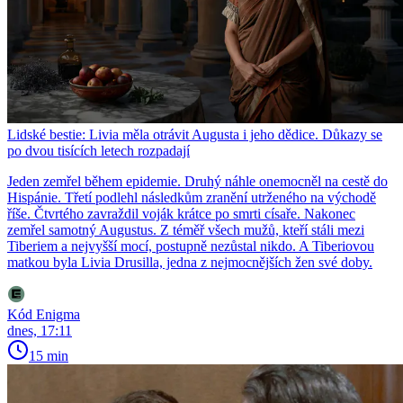
Lidské bestie: Livia měla otrávit Augusta i jeho dědice. Důkazy se
po dvou tisících letech rozpadají
Jeden zemřel během epidemie. Druhý náhle onemocněl na cestě do
Hispánie. Třetí podlehl následkům zranění utrženého na východě
říše. Čtvrtého zavraždil voják krátce po smrti císaře. Nakonec
zemřel samotný Augustus. Z téměř všech mužů, kteří stáli mezi
Tiberiem a nejvyšší mocí, postupně nezůstal nikdo. A Tiberiovou
matkou byla Livia Drusilla, jedna z nejmocnějších žen své doby.
Kód Enigma
dnes, 17:11
15 min