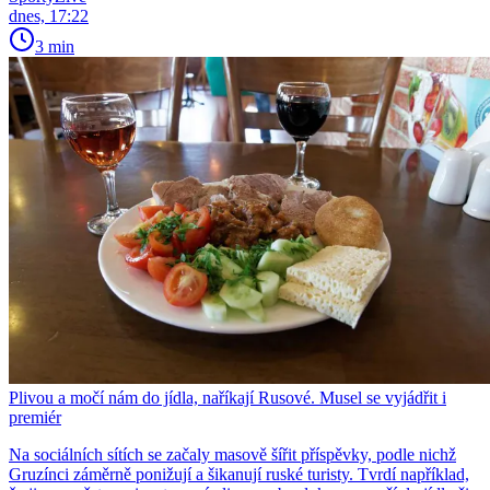
dnes, 17:22
3 min
Plivou a močí nám do jídla, naříkají Rusové. Musel se vyjádřit i
premiér
Na sociálních sítích se začaly masově šířit příspěvky, podle nichž
Gruzínci záměrně ponižují a šikanují ruské turisty. Tvrdí například,