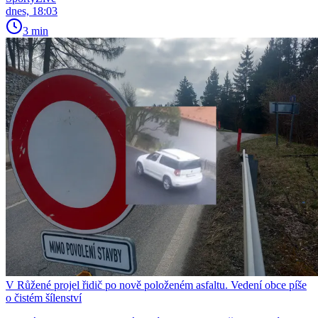
dnes, 18:03
3 min
V Růžené projel řidič po nově položeném asfaltu. Vedení obce píše
o čistém šílenství