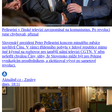
Pellegrini v čínské televizi zavzpomínal na komunismus. Po revoluci
jsme chybovali, přiznal
Slovenský prezident Peter Pellegrini koncem minulého měsíce
navštívil Čínu. V rámci třídenního pobytu v lidové republice mimo
jiné kývnul na rozhovor pro tamější státní televizi CGTN. V něm
nešetřil chválou Číny, sliby, že Slovensko může být pro Peking
vynikajícím prostředníkem, a zkritizoval vývoj po sametové
revoluci.
Aktuálně.cz - Zprávy
dnes, 18:11