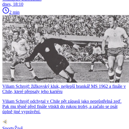
dnes, 18:10
2 min
Viliam Schrojf: žižkovský kluk, nejlepší brankář MS 1962 a finále v
Chile, které přepsaly jeho kariéru
Viliam Schrojf odchytal v Chile pět zápasů jako neprůstřelná zeď.
Pak mu těsně před finále vtiskli do rukou trofej, a začalo se psát
úplně jiné vyprávění.
SportyŽivě