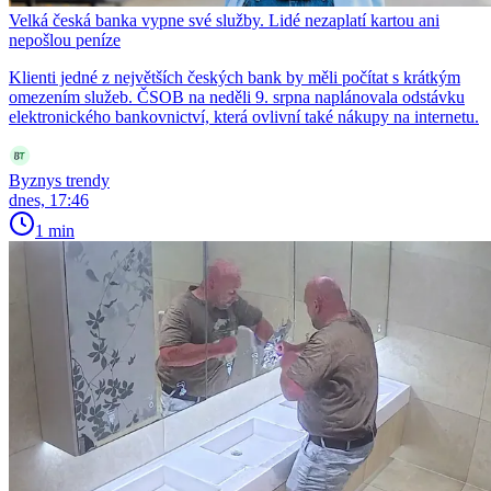
Velká česká banka vypne své služby. Lidé nezaplatí kartou ani
nepošlou peníze
Klienti jedné z největších českých bank by měli počítat s krátkým
omezením služeb. ČSOB na neděli 9. srpna naplánovala odstávku
elektronického bankovnictví, která ovlivní také nákupy na internetu.
Byznys trendy
dnes, 17:46
1 min