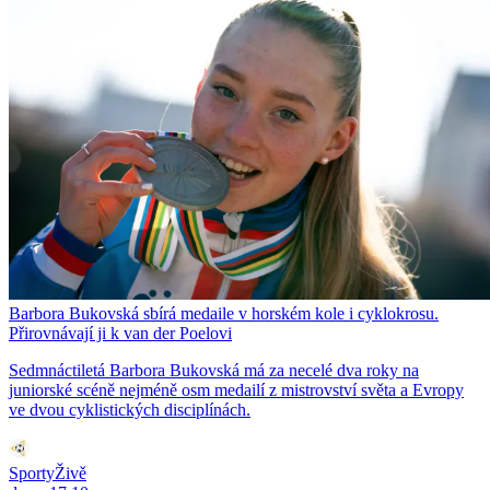
Barbora Bukovská sbírá medaile v horském kole i cyklokrosu.
Přirovnávají ji k van der Poelovi
Sedmnáctiletá Barbora Bukovská má za necelé dva roky na
juniorské scéně nejméně osm medailí z mistrovství světa a Evropy
ve dvou cyklistických disciplínách.
SportyŽivě