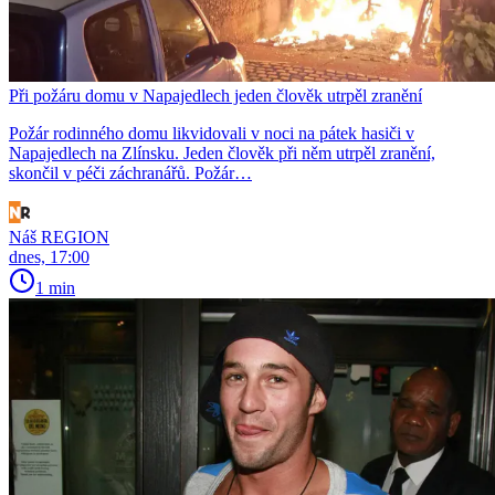
Při požáru domu v Napajedlech jeden člověk utrpěl zranění
Požár rodinného domu likvidovali v noci na pátek hasiči v
Napajedlech na Zlínsku. Jeden člověk při něm utrpěl zranění,
skončil v péči záchranářů. Požár…
Náš REGION
dnes, 17:00
1 min