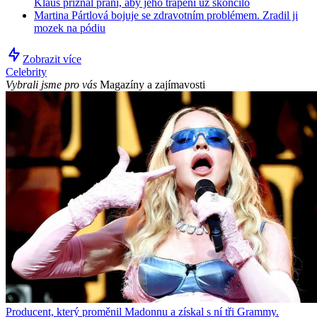
Klaus přiznal přání, aby jeho trápení už skončilo
Martina Pártlová bojuje se zdravotním problémem. Zradil ji
mozek na pódiu
Zobrazit více
Celebrity
Vybrali jsme pro vás
Magazíny a zajímavosti
Producent, který proměnil Madonnu a získal s ní tři Grammy.