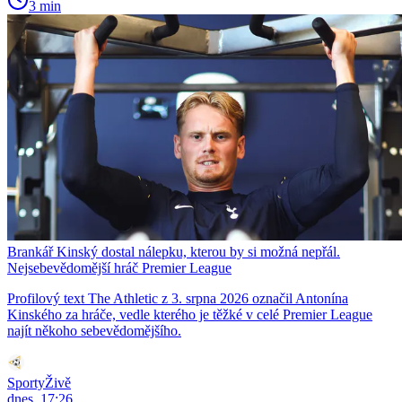
3 min
Brankář Kinský dostal nálepku, kterou by si možná nepřál.
Nejsebevědomější hráč Premier League
Profilový text The Athletic z 3. srpna 2026 označil Antonína
Kinského za hráče, vedle kterého je těžké v celé Premier League
najít někoho sebevědomějšího.
SportyŽivě
dnes, 17:26