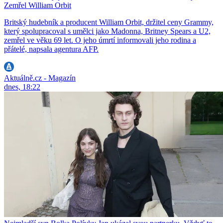
Zemřel William Orbit
Britský hudebník a producent William Orbit, držitel ceny Grammy,
který spolupracoval s umělci jako Madonna, Britney Spears a U2,
zemřel ve věku 69 let. O jeho úmrtí informovali jeho rodina a
přátelé, napsala agentura AFP.
Aktuálně.cz - Magazín
dnes, 18:22