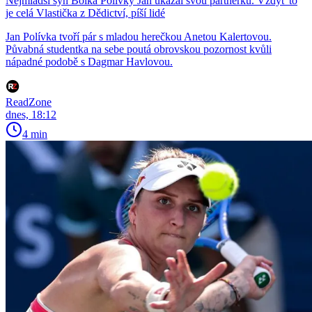
Nejmladší syn Bolka Polívky Jan ukázal svou partnerku. Vždyť to
je celá Vlastička z Dědictví, píší lidé
Jan Polívka tvoří pár s mladou herečkou Anetou Kalertovou.
Půvabná studentka na sebe poutá obrovskou pozornost kvůli
nápadné podobě s Dagmar Havlovou.
ReadZone
dnes, 18:12
4 min