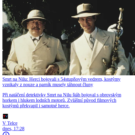
Smrt na Nilu: Herci bojovali s 54stupňovým vedrem, kostýmy
vznikaly z nouze a parník musely táhnout čluny
Při natáčení detektivky Smrt na Nilu štáb bojoval s obrovským
horkem i hlukem lodních motorů. Zvláštní původ filmových
kostýmů překvapil i samotné herce.
V Telce
dnes, 17:28