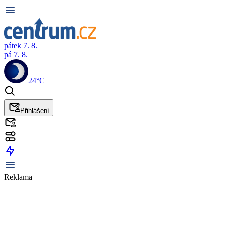
pátek 7. 8.
pá 7. 8.
24°C
Přihlášení
Reklama