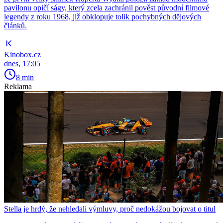
pavilonu opičí ságy, který zcela zachránil pověst původní filmové
legendy z roku 1968, již obklopuje tolik pochybných dějových
článků.
Kinobox.cz
dnes, 17:05
8 min
Reklama
Stella je hrdý, že nehledali výmluvy, proč nedokážou bojovat o titul