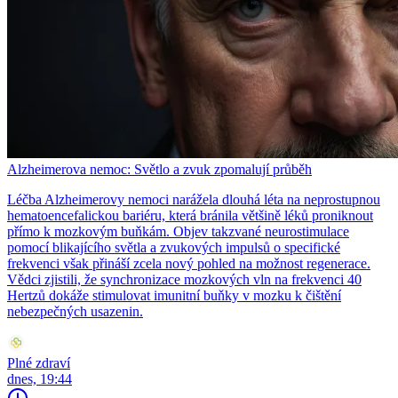
Alzheimerova nemoc: Světlo a zvuk zpomalují průběh
Léčba Alzheimerovy nemoci narážela dlouhá léta na neprostupnou
hematoencefalickou bariéru, která bránila většině léků proniknout
přímo k mozkovým buňkám. Objev takzvané neurostimulace
pomocí blikajícího světla a zvukových impulsů o specifické
frekvenci však přináší zcela nový pohled na možnost regenerace.
Vědci zjistili, že synchronizace mozkových vln na frekvenci 40
Hertzů dokáže stimulovat imunitní buňky v mozku k čištění
nebezpečných usazenin.
Plné zdraví
dnes, 19:44