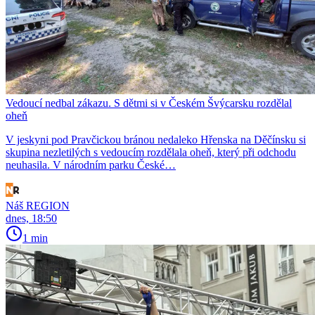
Vedoucí nedbal zákazu. S dětmi si v Českém Švýcarsku rozdělal
oheň
V jeskyni pod Pravčickou bránou nedaleko Hřenska na Děčínsku si
skupina nezletilých s vedoucím rozdělala oheň, který při odchodu
neuhasila. V národním parku České…
Náš REGION
dnes, 18:50
1 min