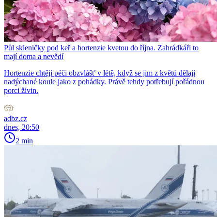
Půl skleničky pod keř a hortenzie kvetou do října. Zahrádkáři to
mají doma a nevědí
Hortenzie chtějí péči obzvlášť v létě, když se jim z květů dělají
nadýchané koule jako z pohádky. Právě tehdy potřebují pořádnou
porci živin.
adbz.cz
dnes, 20:50
2 min