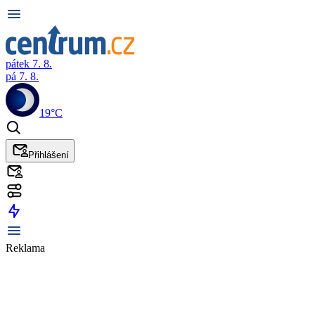
pátek 7. 8.
pá 7. 8.
19°C
Přihlášení
Reklama