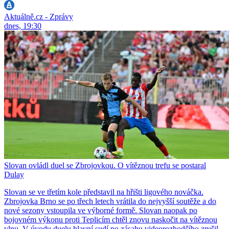
Aktuálně.cz - Zprávy
dnes, 19:30
Slovan ovládl duel se Zbrojovkou. O vítěznou trefu se postaral
Dulay
Slovan se ve třetím kole představil na hřišti ligového nováčka.
Zbrojovka Brno se po třech letech vrátila do nejvyšší soutěže a do
nové sezony vstoupila ve výborné formě. Slovan naopak po
bojovném výkonu proti Teplicím chtěl znovu naskočit na vítěznou
vlnu. V úvodu duelu hlavní sudí po zásahu videorozhodčího zrušil