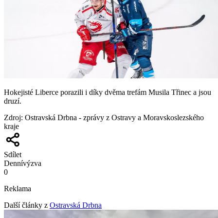
Hokejisté Liberce porazili i díky dvěma trefám Musila Třinec a jsou
druzí.
Zdroj
:
Ostravská Drbna - zprávy z Ostravy a Moravskoslezského
kraje
Sdílet
Denní
výzva
0
Reklama
Další články z
Ostravská Drbna