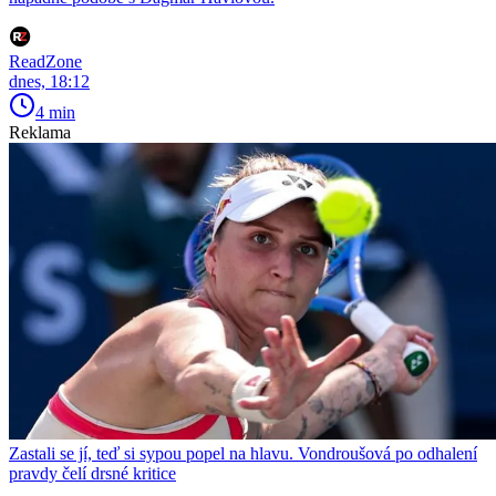
ReadZone
dnes, 18:12
4 min
Reklama
Zastali se jí, teď si sypou popel na hlavu. Vondroušová po odhalení
pravdy čelí drsné kritice