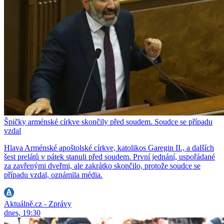
Špičky arménské církve skončily před soudem. Soudce se případu
vzdal
Hlava Arménské apoštolské církve, katolikos Garegin II., a dalších
šest prelátů v pátek stanuli před soudem. První jednání, uspořádané
za zavřenými dveřmi, ale zakrátko skončilo, protože soudce se
případu vzdal, oznámila média.
Aktuálně.cz - Zprávy
dnes, 19:30