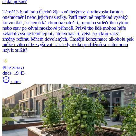
si dát pozor?
Téměř 3,6 milionu Čechů žije s některým z kardiovaskulárních
onemocnění nebo jejich následky. Patří mezi ně například vysoký
krevní tlak, ischemická choroba srdeční, porucha srdečního rytmu
nebo stav po cévní mozkové příhodě. Právě tito lidé mohou hůře
zvládat vysoké letní teploty, dehydrataci, větší fyzickou zátěž i
změny režimu během dovolených. Častější konzumace alkoholu pak
může riziko dále zvyšovat. Jak tedy riziko problémů se srdcem co
nejvíc snížit?
Plné zdraví
dnes, 19:43
5 min