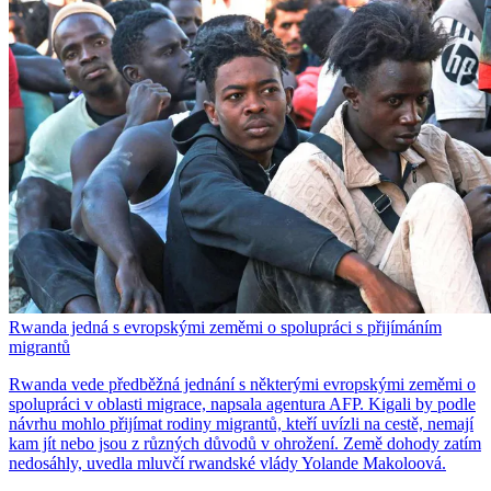
Rwanda jedná s evropskými zeměmi o spolupráci s přijímáním
migrantů
Rwanda vede předběžná jednání s některými evropskými zeměmi o
spolupráci v oblasti migrace, napsala agentura AFP. Kigali by podle
návrhu mohlo přijímat rodiny migrantů, kteří uvízli na cestě, nemají
kam jít nebo jsou z různých důvodů v ohrožení. Země dohody zatím
nedosáhly, uvedla mluvčí rwandské vlády Yolande Makoloová.