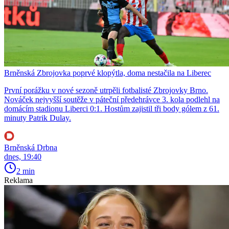
Brněnská Zbrojovka poprvé klopýtla, doma nestačila na Liberec
První porážku v nové sezoně utrpěli fotbalisté Zbrojovky Brno.
Nováček nejvyšší soutěže v páteční předehrávce 3. kola podlehl na
domácím stadionu Liberci 0:1. Hostům zajistil tři body gólem z 61.
minuty Patrik Dulay.
Brněnská Drbna
dnes, 19:40
2 min
Reklama