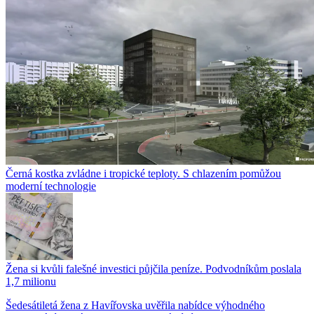
Černá kostka zvládne i tropické teploty. S chlazením pomůžou
moderní technologie
Žena si kvůli falešné investici půjčila peníze. Podvodníkům poslala
1,7 milionu
Šedesátiletá žena z Havířovska uvěřila nabídce výhodného