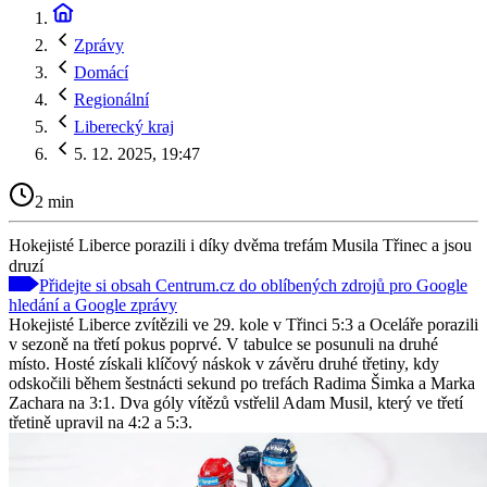
Zprávy
Domácí
Regionální
Liberecký kraj
5. 12. 2025, 19:47
2 min
Hokejisté Liberce porazili i díky dvěma trefám Musila Třinec a jsou
druzí
Přidejte si obsah Centrum.cz do oblíbených zdrojů pro Google
hledání a Google zprávy
Hokejisté Liberce zvítězili ve 29. kole v Třinci 5:3 a Oceláře porazili
v sezoně na třetí pokus poprvé. V tabulce se posunuli na druhé
místo. Hosté získali klíčový náskok v závěru druhé třetiny, kdy
odskočili během šestnácti sekund po trefách Radima Šimka a Marka
Zachara na 3:1. Dva góly vítězů vstřelil Adam Musil, který ve třetí
třetině upravil na 4:2 a 5:3.