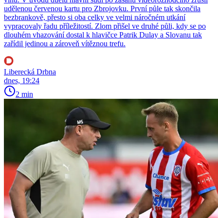
udělenou červenou kartu pro Zbrojovku. První půle tak skončila
bezbrankově, přesto si oba celky ve velmi náročném utkání
vypracovaly řadu příležitostí. Zlom přišel ve druhé půli, kdy se po
dlouhém vhazování dostal k hlavičce Patrik Dulay a Slovanu tak
zařídil jedinou a zároveň vítěznou trefu.
Liberecká Drbna
dnes, 19:24
2 min