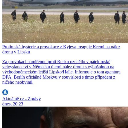
Protiruská hysterie a provokace z Kyjeva, reaguje Kreml na nález
dronu v Lipsku
Za provokaci namířenou proti Rusku označilo v pátek ruské
velvyslanectví v Německu úterní nález dronu s výbušninou na
východoněmeckém letišti Lipsko/Halle. Informuje o tom agentura
DPA. Berlín oficiálně Moskvu v souvislosti s tímto případem z
ničeho neobvinil.
Aktuálně.cz - Zprávy
dnes, 20:23