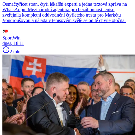
Osmačtyřicet stran, čtyři lékařští experti a jedna textová zpráva na
WhatsAppu. Mezinárodní agentura pro bezúhonnost tenisu
zveřejnila kompletní odůvodnění čtyřletého trestu pro Markétu
Vondroušovou a nálada v tenisovém světě se od té chvíle otočila.
SportWin
dnes, 18:11
2 min