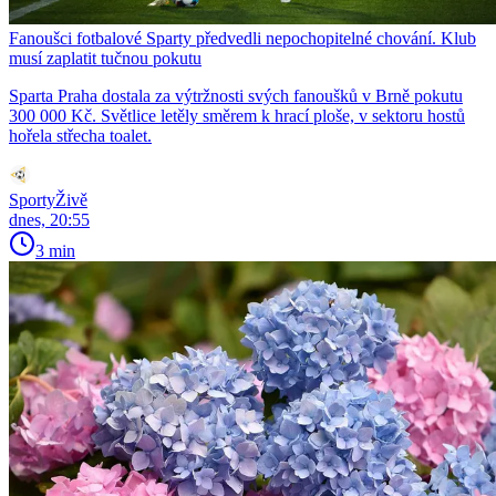
Fanoušci fotbalové Sparty předvedli nepochopitelné chování. Klub
musí zaplatit tučnou pokutu
Sparta Praha dostala za výtržnosti svých fanoušků v Brně pokutu
300 000 Kč. Světlice letěly směrem k hrací ploše, v sektoru hostů
hořela střecha toalet.
SportyŽivě
dnes, 20:55
3 min