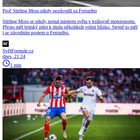
Proč Stirling Moss nikdy nezávodil za Ferrariho
Stirling Moss se nikdy nestal mistrem světa v královně motorsportu.
Přesto měl britský pilot k titulu několikrát velmi blízko. Stejně to měl
i se závodním postem u Ferrariho.
SvětFormule.cz
dnes, 21:24
1 min