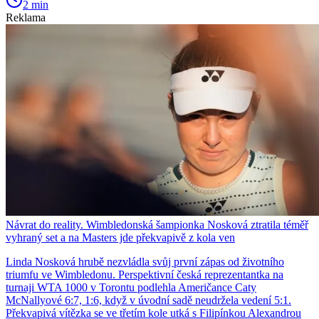
2 min
Reklama
Návrat do reality. Wimbledonská šampionka Nosková ztratila téměř
vyhraný set a na Masters jde překvapivě z kola ven
Linda Nosková hrubě nezvládla svůj první zápas od životního
triumfu ve Wimbledonu. Perspektivní česká reprezentantka na
turnaji WTA 1000 v Torontu podlehla Američance Caty
McNallyové 6:7, 1:6, když v úvodní sadě neudržela vedení 5:1.
Překvapivá vítězka se ve třetím kole utká s Filipínkou Alexandrou