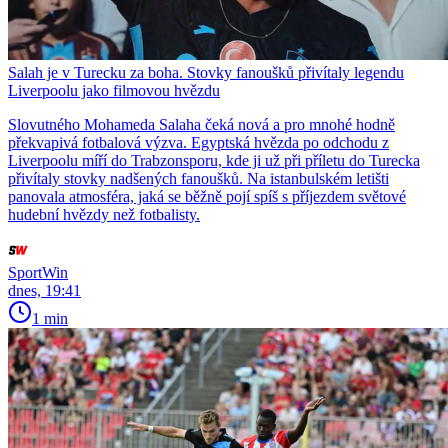
Salah je v Turecku za boha. Stovky fanoušků přivítaly legendu
Liverpoolu jako filmovou hvězdu
Slovutného Mohameda Salaha čeká nová a pro mnohé hodně
překvapivá fotbalová výzva. Egyptská hvězda po odchodu z
Liverpoolu míří do Trabzonsporu, kde ji už při příletu do Turecka
přivítaly stovky nadšených fanoušků. Na istanbulském letišti
panovala atmosféra, jaká se běžně pojí spíš s příjezdem světové
hudební hvězdy než fotbalisty.
SportWin
dnes, 19:41
1 min