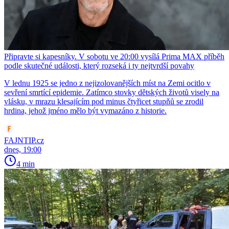
Připravte si kapesníky. V sobotu ve 20:00 vysílá Prima MAX příběh
podle skutečné události, který rozseká i ty nejtvrdší povahy
V lednu 1925 se jedno z nejizolovanějších míst na Zemi ocitlo v
sevření smrtící epidemie. Zatímco stovky dětských životů visely na
vlásku, v mrazu klesajícím pod minus čtyřicet stupňů se zrodil
hrdina, jehož jméno mělo být vymazáno z historie.
FAJNTIP.cz
dnes, 19:00
4 min