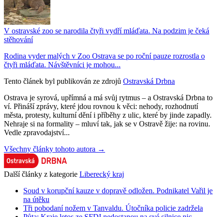
V ostravské zoo se narodila čtyři vydří mláďata. Na podzim je čeká
stěhování
Rodina vyder malých v Zoo Ostrava se po roční pauze rozrostla o
čtyři mláďata. Návštěvníci je mohou...
Tento článek byl publikován ze zdrojů
Ostravská Drbna
Ostrava je syrová, upřímná a má svůj rytmus – a Ostravská Drbna to
ví. Přináší zprávy, které jdou rovnou k věci: nehody, rozhodnutí
města, protesty, kulturní dění i příběhy z ulic, které by jinde zapadly.
Nehraje si na formality – mluví tak, jak se v Ostravě žije: na rovinu.
Vedle zpravodajství...
Všechny články tohoto autora →
Další články z kategorie
Liberecký kraj
Soud v korupční kauze v dopravě odložen. Podnikatel Vařil je
na útěku
Tři pobodaní nožem v Tanvaldu. Útočníka policie zadržela
Půta: Kraje letos ze SFDI nedostanou na své silnice nic,