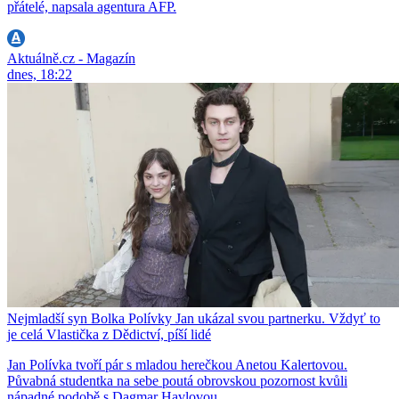
přátelé, napsala agentura AFP.
Aktuálně.cz - Magazín
dnes, 18:22
Nejmladší syn Bolka Polívky Jan ukázal svou partnerku. Vždyť to
je celá Vlastička z Dědictví, píší lidé
Jan Polívka tvoří pár s mladou herečkou Anetou Kalertovou.
Půvabná studentka na sebe poutá obrovskou pozornost kvůli
nápadné podobě s Dagmar Havlovou.