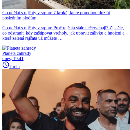
Co udělat s rajčaty v srpnu: 7 kroků, které pomohou dozrát
posledním plodům
Co udělat s rajčaty v srpnu: Proč rajčata stále nečervenají? Zjistěte,
co odstranit, kdy zaštipovat vrcholy, jak upravit zálivku a hnojení a
která zelená rajčata už můžete …
Planeta zahrady
dnes, 19:41
7 min