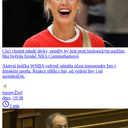
Chci chránit mladé dívky, neměly by hrát proti biologickým mužům,
říká hvězda ženské NBA Cunninghamová
Aktivní hráčka WNBA veřejně odmítla účast transgender žen v
ženském sportu. Reakce přišla z hal, od vedení ligy i od
spoluhráček.
SportyŽivě
dnes, 19:38
3 min