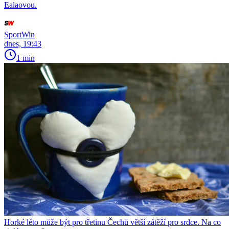
Ealaovou.
SportWin
dnes, 19:43
1 min
Horké léto může být pro třetinu Čechů větší zátěží pro srdce. Na co