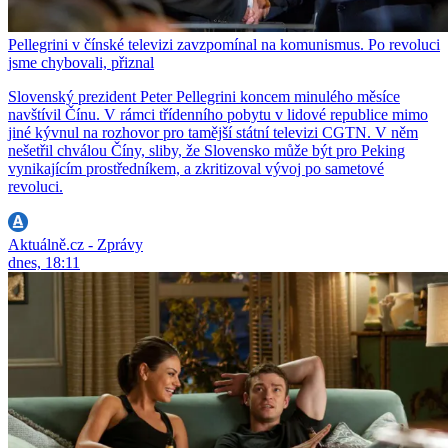
Pellegrini v čínské televizi zavzpomínal na komunismus. Po revoluci
jsme chybovali, přiznal
Slovenský prezident Peter Pellegrini koncem minulého měsíce
navštívil Čínu. V rámci třídenního pobytu v lidové republice mimo
jiné kývnul na rozhovor pro tamější státní televizi CGTN. V něm
nešetřil chválou Číny, sliby, že Slovensko může být pro Peking
vynikajícím prostředníkem, a zkritizoval vývoj po sametové
revoluci.
Aktuálně.cz - Zprávy
dnes, 18:11