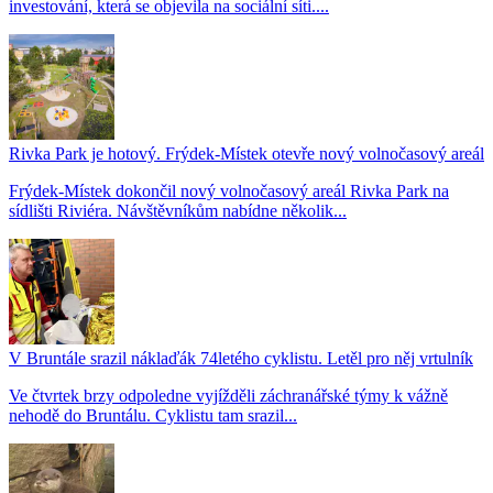
investování, která se objevila na sociální síti....
Rivka Park je hotový. Frýdek-Místek otevře nový volnočasový areál
Frýdek-Místek dokončil nový volnočasový areál Rivka Park na
sídlišti Riviéra. Návštěvníkům nabídne několik...
V Bruntále srazil náklaďák 74letého cyklistu. Letěl pro něj vrtulník
Ve čtvrtek brzy odpoledne vyjížděli záchranářské týmy k vážně
nehodě do Bruntálu. Cyklistu tam srazil...