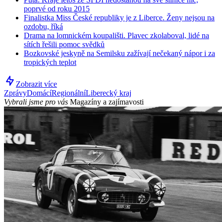
poprvé od roku 2015
Finalistka Miss České republiky je z Liberce. Ženy nejsou na
ozdobu, říká
Drama na lomnickém koupališti. Plavec zkolaboval, lidé na
sítích řešili pomoc svědků
Bozkovské jeskyně na Semilsku zažívají nečekaný nápor i za
tropických teplot
Zobrazit více
Zprávy
Domácí
Regionální
Liberecký kraj
Vybrali jsme pro vás
Magazíny a zajímavosti