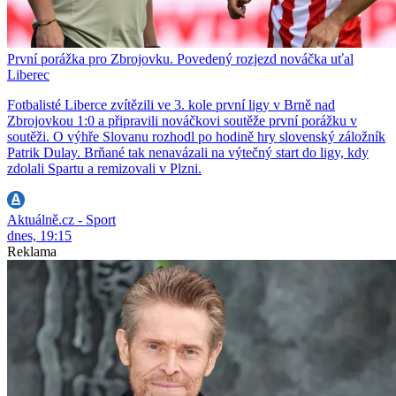
První porážka pro Zbrojovku. Povedený rozjezd nováčka uťal
Liberec
Fotbalisté Liberce zvítězili ve 3. kole první ligy v Brně nad
Zbrojovkou 1:0 a připravili nováčkovi soutěže první porážku v
soutěži. O výhře Slovanu rozhodl po hodině hry slovenský záložník
Patrik Dulay. Brňané tak nenavázali na výtečný start do ligy, kdy
zdolali Spartu a remizovali v Plzni.
Aktuálně.cz - Sport
dnes, 19:15
Reklama