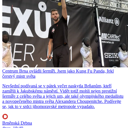
Centrum Brna ovládli šermíři. Jsem jako Kung Fu Panda, řekl
čerstvý mistr světa
Nevšední podívaná se v pátek večer naskytla Brňanům, kteří
zamířili k Jakubskému náměstí. Vidět totiž mohli nejen prestižní
šermíře z celého světa a jejich um, ale také olympijského medailistu
a novopečeného mistra světa Alexandera Choupenitche. Podívejte
se, jak to v srdci jihomoravské metropole vypadalo.
Brněnská Drbna