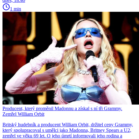
dnes, 18:40
1 min
Producent, který proměnil Madonnu a získal s ní tři Grammy.
Zemřel William Orbit
Britský hudebník a producent William Orbit, držitel ceny Grammy,
který spolupracoval s umělci jako Madonna, Britney Spears a U2,
zemřel ve věku 69 let. O jeho úmrtí informovali jeho rodina a