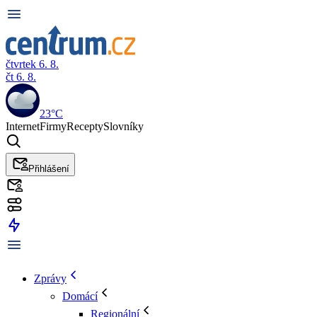
čtvrtek 6. 8.
čt 6. 8.
23°C
Internet
Firmy
Recepty
Slovníky
Přihlášení
Zprávy
Domácí
Regionální