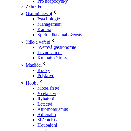
Pro hospodyňky
Zahrada
Osobní rozvoj
Psychologie
Management
Kariéra
Spiritualita a náboženství
Jídlo a vaření
Světová gastronomie
Levné vaření
Kulinářské triky
Mazlíčci
Kočky
Pejskové
Hobby
Modelářství
Včelařství
Rybaření
Letectví
Automobilismus
Adrenalin
Sběratelství
Houbaření