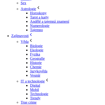
Sex
Astrologie
Horoskopy
Tarot a karty
Andělé a tajemná znamení
Numerologie
Tajemno
Zajímavosti
Věda
Biologie
Ekologie
Fyzika
Geografie
Historie
Chemie
Jazykověda
Vesmír
IT a technologie
Digital
Mobil
Technologie
Trendy
True crime