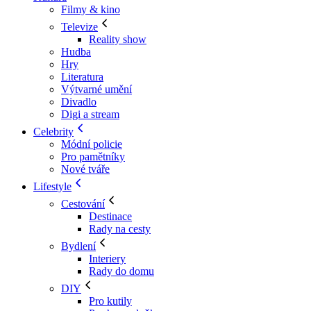
Filmy & kino
Televize
Reality show
Hudba
Hry
Literatura
Výtvarné umění
Divadlo
Digi a stream
Celebrity
Módní policie
Pro pamětníky
Nové tváře
Lifestyle
Cestování
Destinace
Rady na cesty
Bydlení
Interiery
Rady do domu
DIY
Pro kutily