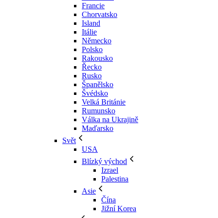
Francie
Chorvatsko
Island
Itálie
Německo
Polsko
Rakousko
Řecko
Rusko
Španělsko
Švédsko
Velká Británie
Rumunsko
Válka na Ukrajině
Maďarsko
Svět
USA
Blízký východ
Izrael
Palestina
Asie
Čína
Jižní Korea