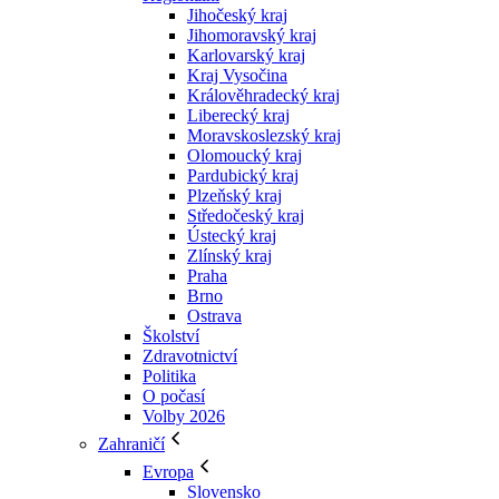
Jihočeský kraj
Jihomoravský kraj
Karlovarský kraj
Kraj Vysočina
Králověhradecký kraj
Liberecký kraj
Moravskoslezský kraj
Olomoucký kraj
Pardubický kraj
Plzeňský kraj
Středočeský kraj
Ústecký kraj
Zlínský kraj
Praha
Brno
Ostrava
Školství
Zdravotnictví
Politika
O počasí
Volby 2026
Zahraničí
Evropa
Slovensko