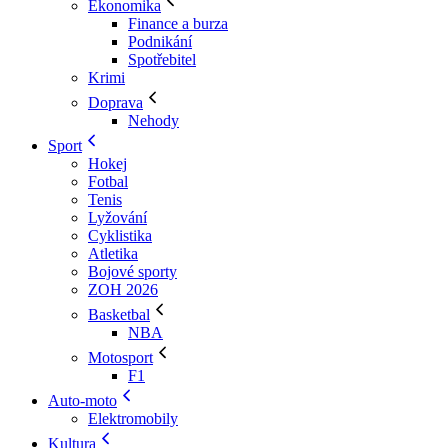
Ekonomika
Finance a burza
Podnikání
Spotřebitel
Krimi
Doprava
Nehody
Sport
Hokej
Fotbal
Tenis
Lyžování
Cyklistika
Atletika
Bojové sporty
ZOH 2026
Basketbal
NBA
Motosport
F1
Auto-moto
Elektromobily
Kultura