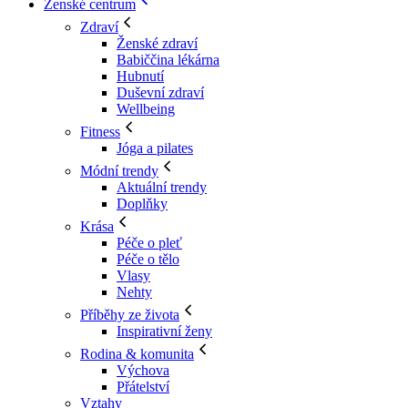
Ženské centrum
Zdraví
Ženské zdraví
Babiččina lékárna
Hubnutí
Duševní zdraví
Wellbeing
Fitness
Jóga a pilates
Módní trendy
Aktuální trendy
Doplňky
Krása
Péče o pleť
Péče o tělo
Vlasy
Nehty
Příběhy ze života
Inspirativní ženy
Rodina & komunita
Výchova
Přátelství
Vztahy