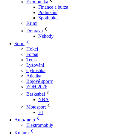
Ekonomika
Finance a burza
Podnikání
Spotřebitel
Krimi
Doprava
Nehody
Sport
Hokej
Fotbal
Tenis
Lyžování
Cyklistika
Atletika
Bojové sporty
ZOH 2026
Basketbal
NBA
Motosport
F1
Auto-moto
Elektromobily
Kultura