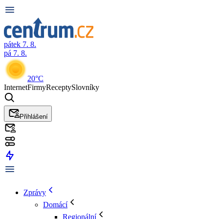
pátek 7. 8.
pá 7. 8.
20°C
Internet
Firmy
Recepty
Slovníky
Přihlášení
Zprávy
Domácí
Regionální