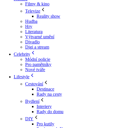
Filmy & kino
Televize
Reality show
Hudba
Hry
Literatura
Výtvarné umění
Divadlo
Digi a stream
Celebrity
Módní policie
Pro pamětníky
Nové tváře
Lifestyle
Cestování
Destinace
Rady na cesty
Bydlení
Interiery
Rady do domu
DIY
Pro kutily