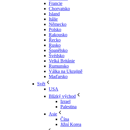
Francie
Chorvatsko
Island
Itálie
Německo
Polsko
Rakousko
Řecko
Rusko
Španělsko
Švédsko
Velká Británie
Rumunsko
Válka na Ukrajině
Maďarsko
Svět
USA
Blízký východ
Izrael
Palestina
Asie
Čína
Jižní Korea