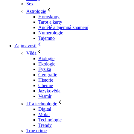
Sex
Astrologie
Horoskopy
Tarot a karty
Andělé a tajemná znamení
Numerologie
Tajemno
Zajímavosti
Věda
Biologie
Ekologie
Fyzika
Geografie
Historie
Chemie
Jazykověda
Vesmír
IT a technologie
Digital
Mobil
Technologie
Trendy
True crime