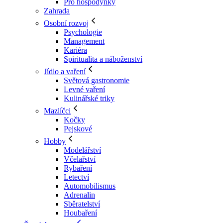
Pro hospodyňky
Zahrada
Osobní rozvoj
Psychologie
Management
Kariéra
Spiritualita a náboženství
Jídlo a vaření
Světová gastronomie
Levné vaření
Kulinářské triky
Mazlíčci
Kočky
Pejskové
Hobby
Modelářství
Včelařství
Rybaření
Letectví
Automobilismus
Adrenalin
Sběratelství
Houbaření