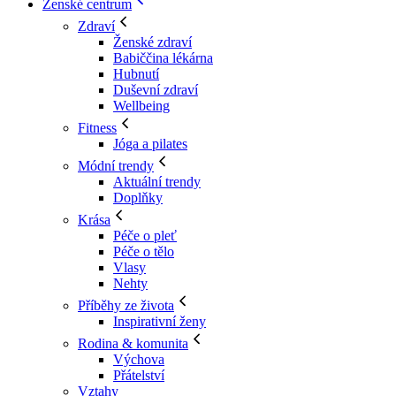
Ženské centrum
Zdraví
Ženské zdraví
Babiččina lékárna
Hubnutí
Duševní zdraví
Wellbeing
Fitness
Jóga a pilates
Módní trendy
Aktuální trendy
Doplňky
Krása
Péče o pleť
Péče o tělo
Vlasy
Nehty
Příběhy ze života
Inspirativní ženy
Rodina & komunita
Výchova
Přátelství
Vztahy