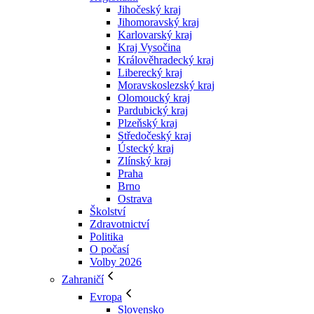
Jihočeský kraj
Jihomoravský kraj
Karlovarský kraj
Kraj Vysočina
Králověhradecký kraj
Liberecký kraj
Moravskoslezský kraj
Olomoucký kraj
Pardubický kraj
Plzeňský kraj
Středočeský kraj
Ústecký kraj
Zlínský kraj
Praha
Brno
Ostrava
Školství
Zdravotnictví
Politika
O počasí
Volby 2026
Zahraničí
Evropa
Slovensko