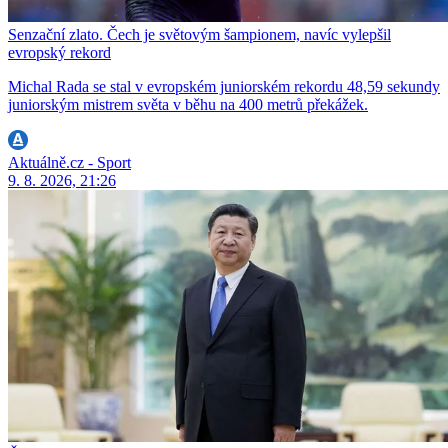
Senzační zlato. Čech je světovým šampionem, navíc vylepšil
evropský rekord
Michal Rada se stal v evropském juniorském rekordu 48,59 sekundy
juniorským mistrem světa v běhu na 400 metrů překážek.
Aktuálně.cz - Sport
9. 8. 2026, 21:26