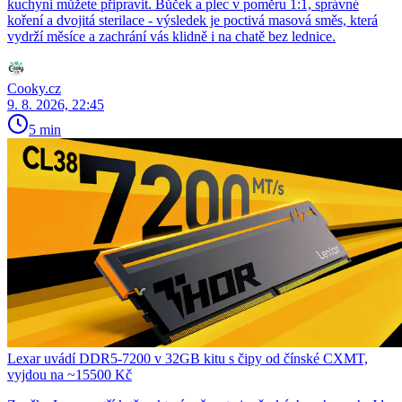
kuchyni můžete připravit. Bůček a plec v poměru 1:1, správné
koření a dvojitá sterilace - výsledek je poctivá masová směs, která
vydrží měsíce a zachrání vás klidně i na chatě bez lednice.
Cooky.cz
9. 8. 2026, 22:45
5 min
Lexar uvádí DDR5-7200 v 32GB kitu s čipy od čínské CXMT,
vyjdou na ~15500 Kč