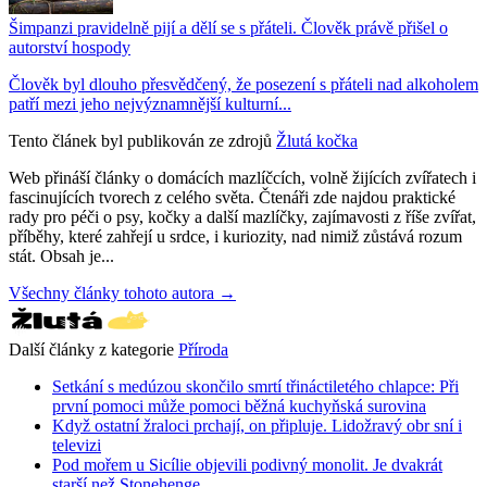
Šimpanzi pravidelně pijí a dělí se s přáteli. Člověk právě přišel o
autorství hospody
Člověk byl dlouho přesvědčený, že posezení s přáteli nad alkoholem
patří mezi jeho nejvýznamnější kulturní...
Tento článek byl publikován ze zdrojů
Žlutá kočka
Web přináší články o domácích mazlíčcích, volně žijících zvířatech i
fascinujících tvorech z celého světa. Čtenáři zde najdou praktické
rady pro péči o psy, kočky a další mazlíčky, zajímavosti z říše zvířat,
příběhy, které zahřejí u srdce, i kuriozity, nad nimiž zůstává rozum
stát. Obsah je...
Všechny články tohoto autora →
Další články z kategorie
Příroda
Setkání s medúzou skončilo smrtí třináctiletého chlapce: Při
první pomoci může pomoci běžná kuchyňská surovina
Když ostatní žraloci prchají, on připluje. Lidožravý obr sní i
televizi
Pod mořem u Sicílie objevili podivný monolit. Je dvakrát
starší než Stonehenge