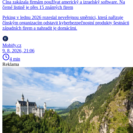
Čína zakázala firmám používat americký a izraelský software. Na
černé listině je přes 15 známých firem
Peking v lednu 2026 rozeslal neveřejnou směrnici, která nařizuje
čínským organizacím odstavit kyberbezpečnostní produkty šestnácti
západních firem a nahradit je domácími.
Mobify.cz
9. 8. 2026, 21:06
4 min
Reklama