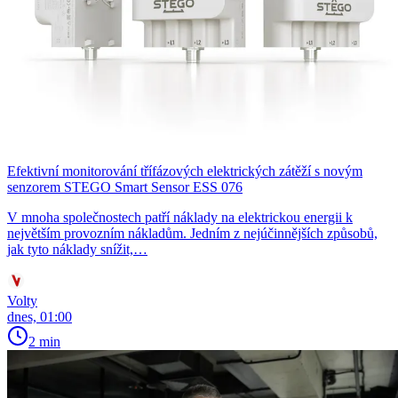
Efektivní monitorování třífázových elektrických zátěží s novým
senzorem STEGO Smart Sensor ESS 076
V mnoha společnostech patří náklady na elektrickou energii k
největším provozním nákladům. Jedním z nejúčinnějších způsobů,
jak tyto náklady snížit,…
Volty
dnes, 01:00
2 min