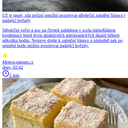
Už je jasné, zda počasí umožní pozorovat středeční zatmění Slunce i
padající hvězdy
Středeční večer a noc na čtvrtek nabídnou v zcela mimořádnou
kombinace hned dvou atraktivních astronomických úkazů během
několika hodin. Nejprve dojde k zatmění Slunce a následně pak po
setmění bude možno pozorovat padající hvězdy.
Meteocentrum.cz
dnes, 02:42
2 min