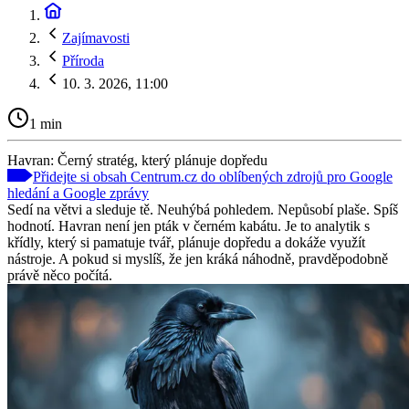
Zajímavosti
Příroda
10. 3. 2026, 11:00
1 min
Havran: Černý stratég, který plánuje dopředu
Přidejte si obsah Centrum.cz do oblíbených zdrojů pro Google
hledání a Google zprávy
Sedí na větvi a sleduje tě. Neuhýbá pohledem. Nepůsobí plaše. Spíš
hodnotí. Havran není jen pták v černém kabátu. Je to analytik s
křídly, který si pamatuje tvář, plánuje dopředu a dokáže využít
nástroje. A pokud si myslíš, že jen kráká náhodně, pravděpodobně
právě něco počítá.