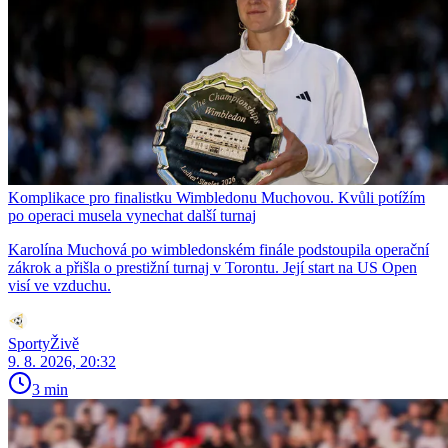
Komplikace pro finalistku Wimbledonu Muchovou. Kvůli potížím
po operaci musela vynechat další turnaj
Karolína Muchová po wimbledonském finále podstoupila operační
zákrok a přišla o prestižní turnaj v Torontu. Její start na US Open
visí ve vzduchu.
SportyŽivě
9. 8. 2026, 20:32
3 min