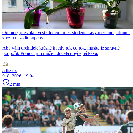
Orchidej přestala kvést? Jeden hrnek studené kávy měsíčně ji donutí
znovu nasadit pupeny
Aby vám orchideje krásně kvetly rok co rok, musíte je správně
podpořit. Pomoci jim může i docela obyčejná káva.
adbz.cz
9. 8. 2026, 19:04
2 min