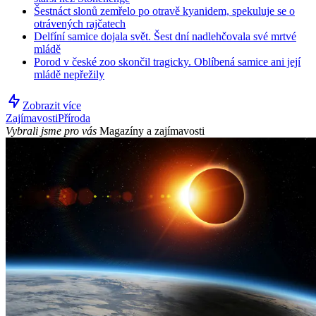
Šestnáct slonů zemřelo po otravě kyanidem, spekuluje se o
otrávených rajčatech
Delfíní samice dojala svět. Šest dní nadlehčovala své mrtvé
mládě
Porod v české zoo skončil tragicky. Oblíbená samice ani její
mládě nepřežily
Zobrazit více
Zajímavosti
Příroda
Vybrali jsme pro vás
Magazíny a zajímavosti