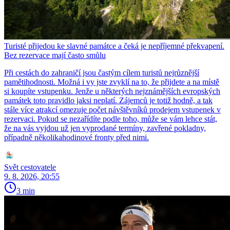
Turisté přijedou ke slavné památce a čeká je nepříjemné překvapení.
Bez rezervace mají často smůlu
Při cestách do zahraničí jsou častým cílem turistů nejrůznější
pamětihodnosti. Možná i vy jste zvyklí na to, že přijdete a na místě
si koupíte vstupenku. Jenže u některých nejznámějších evropských
památek toto pravidlo jaksi neplatí. Zájemců je totiž hodně, a tak
stále více atrakcí omezuje počet návštěvníků prodejem vstupenek v
rezervaci. Pokud se nezařídíte podle toho, může se vám lehce stát,
že na vás vyjdou už jen vyprodané termíny, zavřené pokladny,
případně několikahodinové fronty před nimi.
Svět cestovatele
9. 8. 2026, 20:55
3 min