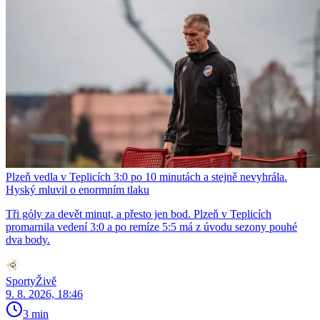
Plzeň vedla v Teplicích 3:0 po 10 minutách a stejně nevyhrála.
Hyský mluvil o enormním tlaku
Tři góly za devět minut, a přesto jen bod. Plzeň v Teplicích
promarnila vedení 3:0 a po remíze 5:5 má z úvodu sezony pouhé
dva body.
SportyŽivě
9. 8. 2026, 18:46
3 min