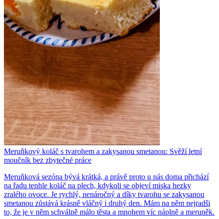
Meruňkový koláč s tvarohem a zakysanou smetanou: Svěží letní
moučník bez zbytečné práce
Meruňková sezóna bývá krátká, a právě proto u nás doma přichází
na řadu tenhle koláč na plech, kdykoli se objeví miska hezky
zralého ovoce. Je rychlý, nenáročný a díky tvarohu se zakysanou
smetanou zůstává krásně vláčný i druhý den. Mám na něm nejradši
to, že je v něm schválně málo těsta a mnohem víc náplně a meruněk.