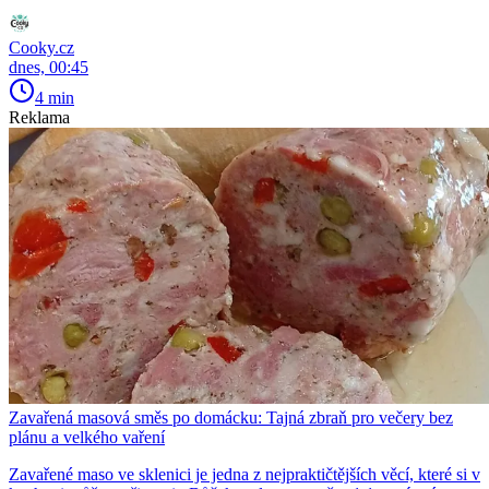
Cooky.cz
dnes, 00:45
4 min
Reklama
Zavařená masová směs po domácku: Tajná zbraň pro večery bez
plánu a velkého vaření
Zavařené maso ve sklenici je jedna z nejpraktičtějších věcí, které si v