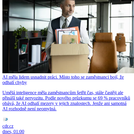
AI měla lidem usnadnit práci. Místo toho se zaměstnanci bojí, že
odhalí chyby
Umělá inteligence měla zaměstnancům šetřit čas, stále častěji ale
přináší také nervozitu. Podle nového průzkumu se 69 % pracovníků
obává, že AI odhalí mezery v jejich znalostech. Jenže ani samotná
AI rozhodně není neomylná.
cdr.cz
dnes, 01:00