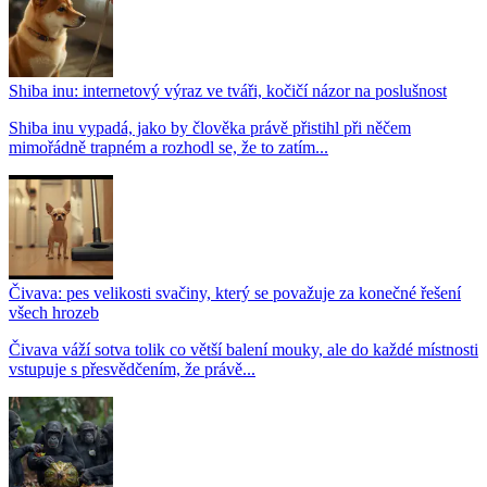
Shiba inu: internetový výraz ve tváři, kočičí názor na poslušnost
Shiba inu vypadá, jako by člověka právě přistihl při něčem
mimořádně trapném a rozhodl se, že to zatím...
Čivava: pes velikosti svačiny, který se považuje za konečné řešení
všech hrozeb
Čivava váží sotva tolik co větší balení mouky, ale do každé místnosti
vstupuje s přesvědčením, že právě...