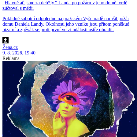
„Hlavně ať jsme za deb*ly.“ Landa po požáru v jeho domě tvrdě
zúčtoval s médii
Poklidné sobotní odpoledne na pražském Vyšehradě narušil požár
domu Daniela Landy. Okolnosti jeho vzniku jsou přitom poněkud
bizarní a zpěvák se proti první verzi události ostře ohradil.
Žena.cz
9. 8. 2026, 19:40
Reklama