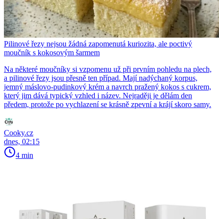
Pilinové řezy nejsou žádná zapomenutá kuriozita, ale poctivý
moučník s kokosovým šarmem
Na některé moučníky si vzpomenu už při prvním pohledu na plech,
a pilinové řezy jsou přesně ten případ. Mají nadýchaný korpus,
jemný máslovo-pudinkový krém a navrch pražený kokos s cukrem,
který jim dává typický vzhled i název. Nejraději je dělám den
předem, protože po vychlazení se krásně zpevní a krájí skoro samy.
Cooky.cz
dnes, 02:15
4 min