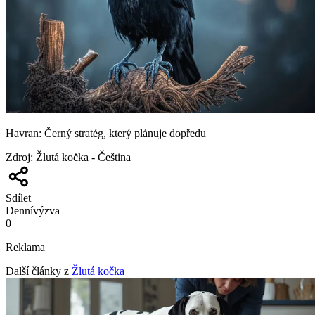
Havran: Černý stratég, který plánuje dopředu
Zdroj
:
Žlutá kočka - Čeština
Sdílet
Denní
výzva
0
Reklama
Další články z
Žlutá kočka