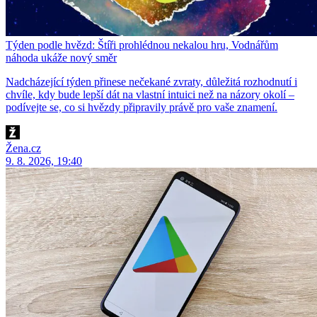
Týden podle hvězd: Štíři prohlédnou nekalou hru, Vodnářům
náhoda ukáže nový směr
Nadcházející týden přinese nečekané zvraty, důležitá rozhodnutí i
chvíle, kdy bude lepší dát na vlastní intuici než na názory okolí –
podívejte se, co si hvězdy připravily právě pro vaše znamení.
Žena.cz
9. 8. 2026, 19:40