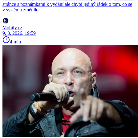
stránce s poznámkami k vydání ale chybí jediný řádek o tom, co se
v systému změnilo.
Mobify.cz
9. 8. 2026, 19:59
4 min