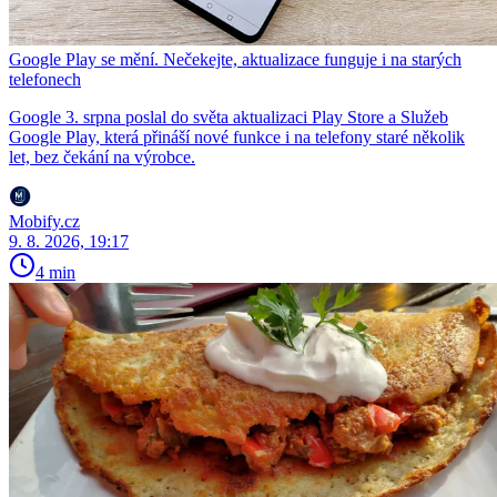
Google Play se mění. Nečekejte, aktualizace funguje i na starých
telefonech
Google 3. srpna poslal do světa aktualizaci Play Store a Služeb
Google Play, která přináší nové funkce i na telefony staré několik
let, bez čekání na výrobce.
Mobify.cz
9. 8. 2026, 19:17
4 min