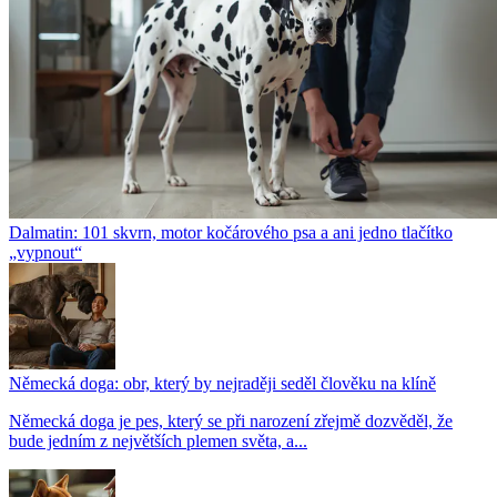
Dalmatin: 101 skvrn, motor kočárového psa a ani jedno tlačítko
„vypnout“
Německá doga: obr, který by nejraději seděl člověku na klíně
Německá doga je pes, který se při narození zřejmě dozvěděl, že
bude jedním z největších plemen světa, a...