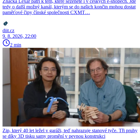
Značka Lexar patří k těm, které seženete i v českých e-shopech. Jde
tedy o další možný kanál, kterým se do našich končin mohou dostat
paměťové čipy čínské společnosti CXMT…
diit.cz
9. 8. 2026, 22:00
2 min
Zip, který 40 let ležel v garáži, teď nahrazuje stanové tyče. Tři pruhy
se díky 3D tisku samy promění v pevnou konstrukci