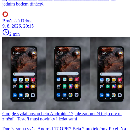
jedním bodem třináctý.
Brněnská Drbna
9. 8. 2026, 20:15
2 min
Google vydal novou betu Androidu 17, ale zapomněl říct, co v ní
změnil. Testeři musí novinky hledat sami
Dne 3. srpna vyšla Android 17 QPR2 Beta 2 pro telefony Pixel. Na