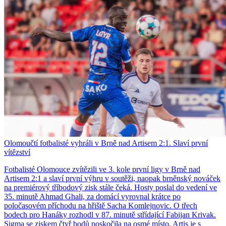
Olomoučtí fotbalisté vyhráli v Brně nad Artisem 2:1. Slaví první
vítězství
Fotbalisté Olomouce zvítězili ve 3. kole první ligy v Brně nad
Artisem 2:1 a slaví první výhru v soutěži, naopak brněnský nováček
na premiérový tříbodový zisk stále čeká. Hosty poslal do vedení ve
35. minutě Ahmad Ghali, za domácí vyrovnal krátce po
poločasovém příchodu na hřiště Sacha Komlejnovic. O třech
bodech pro Hanáky rozhodl v 87. minutě střídající Fabijan Krivak.
Sigma se ziskem čtyř bodů poskočila na osmé místo, Artis je s