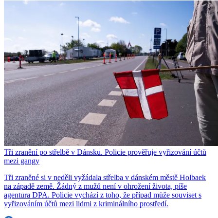
Tři zranění po střelbě v Dánsku. Policie prověřuje vyřizování účtů
mezi gangy
Tři zraněné si v neděli vyžádala střelba v dánském městě Holbaek
na západě země. Žádný z mužů není v ohrožení života, píše
agentura DPA. Policie vychází z toho, že případ může souviset s
vyřizováním účtů mezi lidmi z kriminálního prostředí.