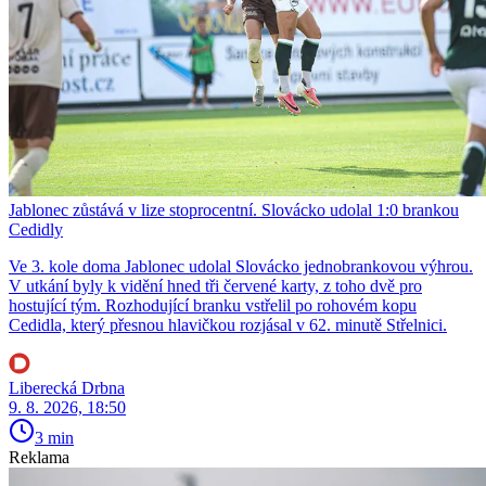
Jablonec zůstává v lize stoprocentní. Slovácko udolal 1:0 brankou
Cedidly
Ve 3. kole doma Jablonec udolal Slovácko jednobrankovou výhrou.
V utkání byly k vidění hned tři červené karty, z toho dvě pro
hostující tým. Rozhodující branku vstřelil po rohovém kopu
Cedidla, který přesnou hlavičkou rozjásal v 62. minutě Střelnici.
Liberecká Drbna
9. 8. 2026, 18:50
3 min
Reklama