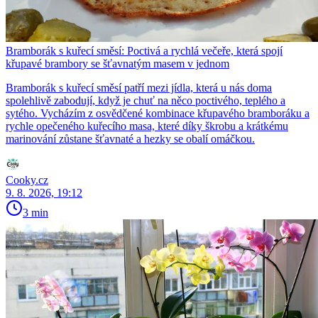
Bramborák s kuřecí směsí: Poctivá a rychlá večeře, která spojí
křupavé brambory se šťavnatým masem v jednom
Bramborák s kuřecí směsí patří mezi jídla, která u nás doma
spolehlivě zabodují, když je chuť na něco poctivého, teplého a
sytého. Vycházím z osvědčené kombinace křupavého bramboráku a
rychle opečeného kuřecího masa, které díky škrobu a krátkému
marinování zůstane šťavnaté a hezky se obalí omáčkou.
Cooky.cz
9. 8. 2026, 19:12
3 min