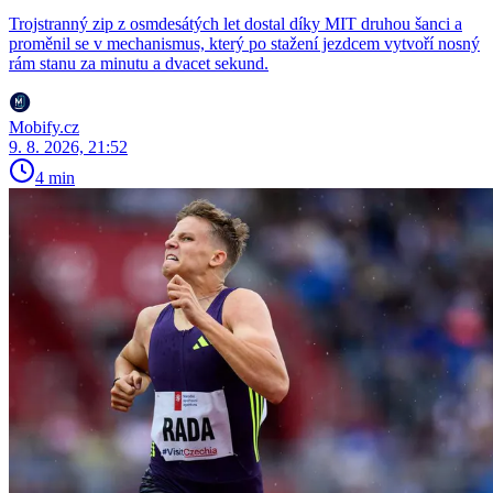
Trojstranný zip z osmdesátých let dostal díky MIT druhou šanci a
proměnil se v mechanismus, který po stažení jezdcem vytvoří nosný
rám stanu za minutu a dvacet sekund.
Mobify.cz
9. 8. 2026, 21:52
4 min