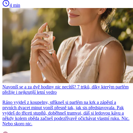
4 min
Navoníš se a za dvě hodiny nic necítíš? 7 triků, díky kterým parfém
přežije i nejkrutjší letní vedro
Ráno vyjdeš z koupelny, stříkneš si parfém na krk a zápěstí a
prvních dvacet minut voníš přesně tak, jak sis představovala. Pak
vyjdeš do třiceti stupňů, doběhneš tramvaj, dáš si ledovou kávu a
někdy kolem oběda začneš podezřívavě očichávat vlastní ruku. Nic.
Nebo skoro nic.