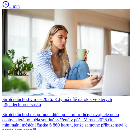
3 min
Sirotčí důchod v roce 2026: Kdy má dítě nárok a ve kterých
případech ho nezíská
Sirotčí důchod má pomoci dítěti po smrti rodiče, osvojitele nebo
osoby, která ho měla soudně svěřené v péči. V roce 2026 činí
minimální měsíční částka 6 860 korun, jenže samotné příbuzenství k