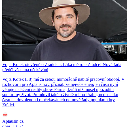
Vojta Kotek otevřeně o Zrádcích: Láká mě role Zrádce! Nová řada
předčí všechna očekávání
Vojta Kotek (38) má za sebou mimořádně nabité pracovní období. V
rozhovoru pro Aplausin.cz přiznal, že nejvíce energie i času nyní
věnuje natáčení reality show Farma, kvůli níž musel upozadit i
soukromý život. Promluvil také o životě mimo Prahu, nedostatku
času na dovolenou i o očekáváních od nové řady populární hry
Zrádci.
Aplausin.cz
dnes, 12:57