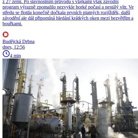
z 27 zemí. Po slavnostním průvodu s vlajkami však závodní
program výrazně zpomalilo nezvykle horké počasí a nestálý vítr. Ve
středu se flotila konečně dočkala prvních platných rozjížděk, další
závodění ale dál připomíná hledání krátkých oken mezi bezvětřím a
bouřkami.
Budějcká Drbna
dnes, 12:56
4 min