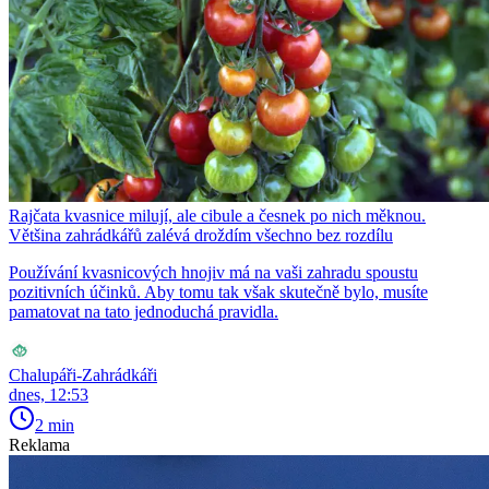
Rajčata kvasnice milují, ale cibule a česnek po nich měknou.
Většina zahrádkářů zalévá droždím všechno bez rozdílu
Používání kvasnicových hnojiv má na vaši zahradu spoustu
pozitivních účinků. Aby tomu tak však skutečně bylo, musíte
pamatovat na tato jednoduchá pravidla.
Chalupáři-Zahrádkáři
dnes, 12:53
2 min
Reklama