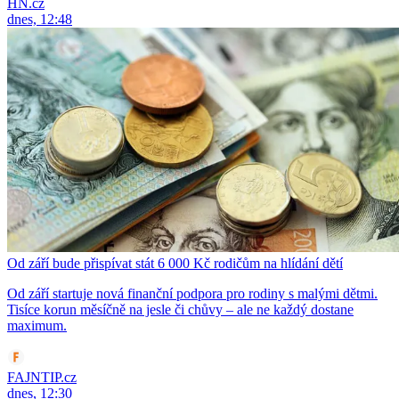
HN.cz
dnes, 12:48
Od září bude přispívat stát 6 000 Kč rodičům na hlídání dětí
Od září startuje nová finanční podpora pro rodiny s malými dětmi.
Tisíce korun měsíčně na jesle či chůvy – ale ne každý dostane
maximum.
FAJNTIP.cz
dnes, 12:30