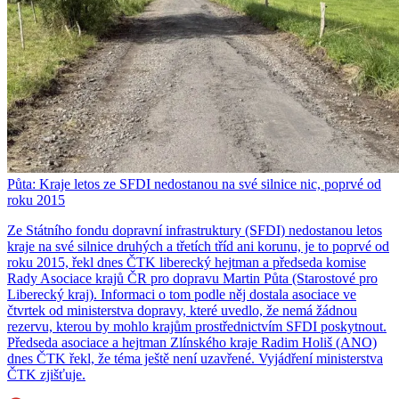
Půta: Kraje letos ze SFDI nedostanou na své silnice nic, poprvé od
roku 2015
Ze Státního fondu dopravní infrastruktury (SFDI) nedostanou letos
kraje na své silnice druhých a třetích tříd ani korunu, je to poprvé od
roku 2015, řekl dnes ČTK liberecký hejtman a předseda komise
Rady Asociace krajů ČR pro dopravu Martin Půta (Starostové pro
Liberecký kraj). Informaci o tom podle něj dostala asociace ve
čtvrtek od ministerstva dopravy, které uvedlo, že nemá žádnou
rezervu, kterou by mohlo krajům prostřednictvím SFDI poskytnout.
Předseda asociace a hejtman Zlínského kraje Radim Holiš (ANO)
dnes ČTK řekl, že téma ještě není uzavřené. Vyjádření ministerstva
ČTK zjišťuje.