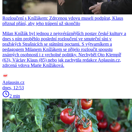
Rozloučení s Knížákem: Zdrcenou vdovu museli podpírat, Klaus
přiznal přání, aby jeho trápení už skončilo
Milan Knížák byl jednou z nejsvéráznějších postav české kultury a
dnes s ním proběhlo poslední rozloučení ve smuteční síni v
pražských Strašnicích se státními poctami. S výtvarníkem a
pedagogem Milanem Knížákem se přijelo rozloučit spoustu
známých osobností i z vrcholné politiky. Nechyběl Oto Klempíř
(63), Václav Klaus (85) nebo jak zachytila redakce Aplausin.cz,
zdrcená vdova Marie Knížáková.
Aplausin.cz
dnes, 12:53
2 min