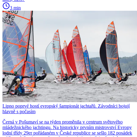
3 min
Lipno poprvé hostí evropský šampionát jachtařů. Závodníci bojují
hlavně s počasím
Černá v Pošumaví se na týden proměnila v centrum světového
mládežnického jachtingu. Na historicky prvním mistrovství Evropy
lodní třídy 29er pořádaném v České republice se sešlo 182 posádek