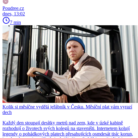
Poudree.cz
dnes, 13:02
7 min
Kolik si měsíčne vydělá jeřábník v Česku. Měsíční plat vám vyrazí
dech
Každý den stoupají desítky metrů nad zem, kde v úzké kabině
rozhodují o životech svých kolegů na staveništi. Internetem kolují
legendy o pohádkových platech přesahujících osmdesát tisíc korun,