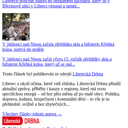
Liberečtí policisté pátrají po neznámém pachateli, který se v
Březinově ulici v Liberci vloupal u tamní...
V Jablonci nad Nisou začala přehlídka skla a bižuterie Křehká
krása, potrvá do neděle
V Jablonci nad Nisou začal včera 15. ročník přehlídky skla a
bižuterie Křehká krása, který už se stal...
Tento článek byl publikován ze zdrojů
Liberecká Drbna
Liberec a okolí očima, které vidí zblízka. Liberecká Drbna přináší
aktuální zprávy, příběhy i kauzy z regionu, který má svou
specifickou energii – od hor přes města až po malé obce. Politika,
doprava, kultura, bezpečnost i komunální dění – to vše je tu
přehledně, svižně a bez zbytečných...
Všechny články tohoto autora →