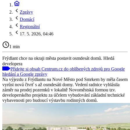
Zprávy
Domácí
Regionální
17. 5. 2026, 04:46
1 min
Frýdlant chce na okraji města postavit osmdesát domů. Hledá
developera
Přidejte si obsah Centrum.cz do oblíbených zdrojů pro Google
hledání a Google zprávy
Na výjezdu z Frýdlantu na Nové Město pod Smrkem by měla časem
vyrůst nová čtvrť s až osmdesáti domy. Vedení radnice vyhlásila
záměr na prodej pozemků v lokalitě Novoměstská formou tzv.
developerského projektu za účelem vybudování základní technické
vybavenosti pro budoucí výstavbu rodinných domů.