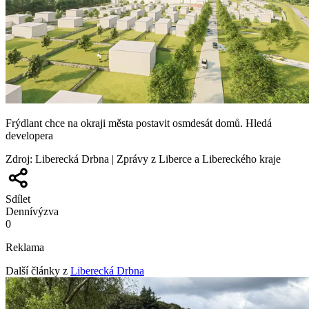
Frýdlant chce na okraji města postavit osmdesát domů. Hledá
developera
Zdroj
:
Liberecká Drbna | Zprávy z Liberce a Libereckého kraje
Sdílet
Denní
výzva
0
Reklama
Další články z
Liberecká Drbna