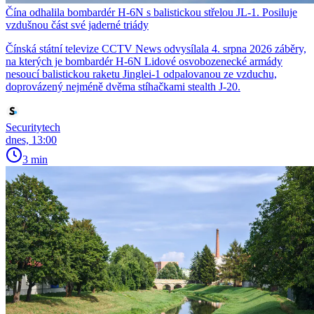
Čína odhalila bombardér H-6N s balistickou střelou JL-1. Posiluje
vzdušnou část své jaderné triády
Čínská státní televize CCTV News odvysílala 4. srpna 2026 záběry,
na kterých je bombardér H-6N Lidové osvobozenecké armády
nesoucí balistickou raketu Jinglei-1 odpalovanou ze vzduchu,
doprovázený nejméně dvěma stíhačkami stealth J-20.
Securitytech
dnes, 13:00
3 min