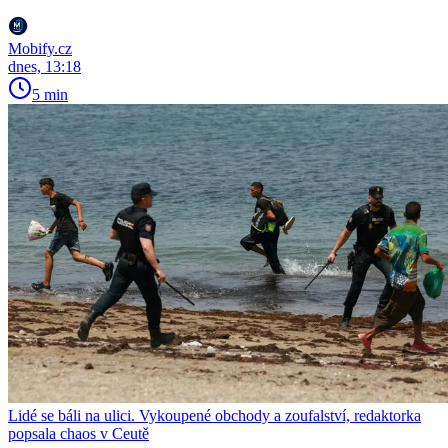
Mobify.cz
dnes, 13:18
5 min
Lidé se báli na ulici. Vykoupené obchody a zoufalství, redaktorka
popsala chaos v Ceutě