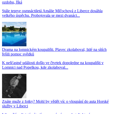
ozdobu, říká
Stále teprve osmnáctiletá Amálie Mlčochová z Liberce dosáhla
velkého úspěchu. Probojovala se mezi dvanáct...
Drama na lomnickém koupališti. Plavec zkolaboval, lidé na sítích
řešili pomoc svědků
K nešťastné události došlo ve čtvrtek dopoledne na koupališti v
Lomnici nad Popelkou, kde zkolaboval...
Znáte muže z fotky? Mohl by vědět víc o vloupání do auta Horské
služby v Liberci