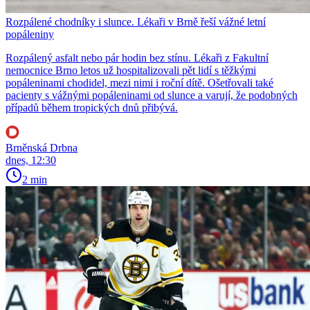
Rozpálené chodníky i slunce. Lékaři v Brně řeší vážné letní
popáleniny
Rozpálený asfalt nebo pár hodin bez stínu. Lékaři z Fakultní
nemocnice Brno letos už hospitalizovali pět lidí s těžkými
popáleninami chodidel, mezi nimi i roční dítě. Ošetřovali také
pacienty s vážnými popáleninami od slunce a varují, že podobných
případů během tropických dnů přibývá.
Brněnská Drbna
dnes, 12:30
2 min