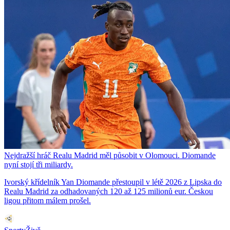
Nejdražší hráč Realu Madrid měl působit v Olomouci. Diomande
nyní stojí tři miliardy.
Ivorský křídelník Yan Diomande přestoupil v létě 2026 z Lipska do
Realu Madrid za odhadovaných 120 až 125 milionů eur. Českou
ligou přitom málem prošel.