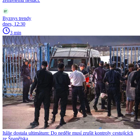
zemřelému nestačí.
Byznys trendy
dnes, 12:30
3 min
Itálie dostala ultimátum: Do neděle musí zrušit kontroly cestujících
ze Španělska