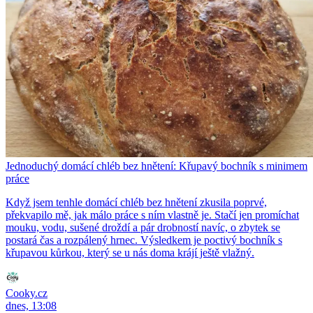
Jednoduchý domácí chléb bez hnětení: Křupavý bochník s minimem
práce
Když jsem tenhle domácí chléb bez hnětení zkusila poprvé,
překvapilo mě, jak málo práce s ním vlastně je. Stačí jen promíchat
mouku, vodu, sušené droždí a pár drobností navíc, o zbytek se
postará čas a rozpálený hrnec. Výsledkem je poctivý bochník s
křupavou kůrkou, který se u nás doma krájí ještě vlažný.
Cooky.cz
dnes, 13:08