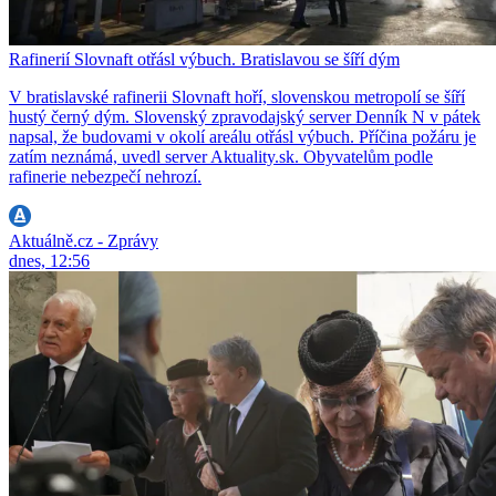
Rafinerií Slovnaft otřásl výbuch. Bratislavou se šíří dým
V bratislavské rafinerii Slovnaft hoří, slovenskou metropolí se šíří
hustý černý dým. Slovenský zpravodajský server Denník N v pátek
napsal, že budovami v okolí areálu otřásl výbuch. Příčina požáru je
zatím neznámá, uvedl server Aktuality.sk. Obyvatelům podle
rafinerie nebezpečí nehrozí.
Aktuálně.cz - Zprávy
dnes, 12:56