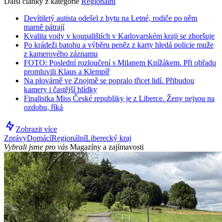
Další články z kategorie
Regionální
Devítiletý autista odešel z bytu na Letné, rodiče po něm
marně pátrají
Kvalita vody v koupalištích v Karlovarském kraji se zhoršuje
Po krádeži batohu a výběru peněz z karty hledá policie muže
z kamerového záznamu
FOTO: Poslední rozloučení s Milanem Knížákem. Při obřadu
promluvili Klaus a Klempíř
Na plovárně ve Znojmě se popralo třicet lidí. Přibudou
kamery i častější hlídky
Finalistka Miss České republiky je z Liberce. Ženy nejsou na
ozdobu, říká
Zobrazit více
Zprávy
Domácí
Regionální
Liberecký kraj
Vybrali jsme pro vás
Magazíny a zajímavosti