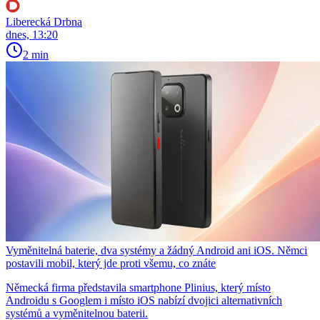
Liberecká Drbna
dnes, 13:20
2 min
Vyměnitelná baterie, dva systémy a žádný Android ani iOS. Němci
postavili mobil, který jde proti všemu, co znáte
Německá firma představila smartphone Plinius, který místo
Androidu s Googlem i místo iOS nabízí dvojici alternativních
systémů a vyměnitelnou baterii.