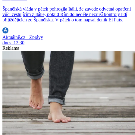
Španělská vláda v pátek pohrozila Itálii, že zavede odvetná opatření
vůči cestujícím z Itálie, pokud Řím do neděle nezruší kontroly lidí
přijíždějících ze Španělska. V pátek o tom napsal deník El País.
Aktuálně.cz - Zprávy
dnes, 12:30
Reklama