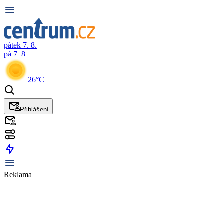
pátek 7. 8.
pá 7. 8.
26°C
Přihlášení
Reklama