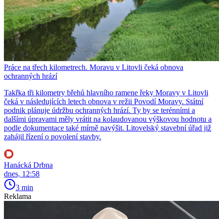
Práce na třech kilometrech. Moravu v Litovli čeká obnova
ochranných hrází
Takřka tři kilometry břehů hlavního ramene řeky Moravy v Litovli
čeká v následujících letech obnova v režii Povodí Moravy. Státní
podnik plánuje údržbu ochranných hrází. Ty by se terénními a
dalšími úpravami měly vrátit na kolaudovanou výškovou hodnotu a
podle dokumentace také mírně navýšit. Litovelský stavební úřad již
zahájil řízení o povolení stavby.
Hanácká Drbna
dnes, 12:58
3 min
Reklama