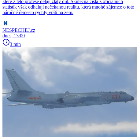
které z této profese dělají zlatý důl. Skutečná čísla z oficiálních
statistik však odhalují nečekanou realitu, která mnohé zájemce o toto
náročné řemeslo rychly vrátí na zem.
NESPECHEJ.cz
dnes, 13:00
3 min