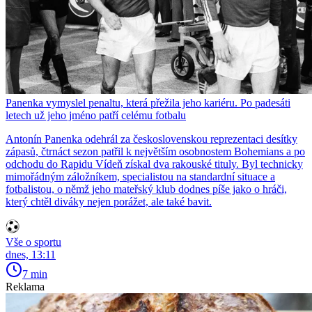
Panenka vymyslel penaltu, která přežila jeho kariéru. Po padesáti
letech už jeho jméno patří celému fotbalu
Antonín Panenka odehrál za československou reprezentaci desítky
zápasů, čtrnáct sezon patřil k největším osobnostem Bohemians a po
odchodu do Rapidu Vídeň získal dva rakouské tituly. Byl technicky
mimořádným záložníkem, specialistou na standardní situace a
fotbalistou, o němž jeho mateřský klub dodnes píše jako o hráči,
který chtěl diváky nejen porážet, ale také bavit.
Vše o sportu
dnes, 13:11
7 min
Reklama