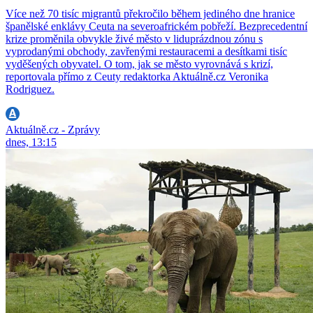
Více než 70 tisíc migrantů překročilo během jediného dne hranice
španělské enklávy Ceuta na severoafrickém pobřeží. Bezprecedentní
krize proměnila obvykle živé město v liduprázdnou zónu s
vyprodanými obchody, zavřenými restauracemi a desítkami tisíc
vyděšených obyvatel. O tom, jak se město vyrovnává s krizí,
reportovala přímo z Ceuty redaktorka Aktuálně.cz Veronika
Rodriguez.
Aktuálně.cz - Zprávy
dnes, 13:15