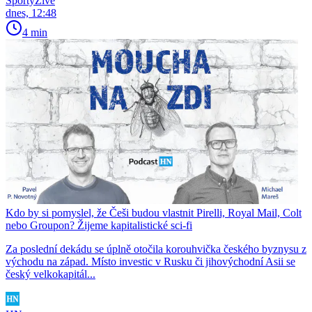
SportyŽivě
dnes, 12:48
4 min
Kdo by si pomyslel, že Češi budou vlastnit Pirelli, Royal Mail, Colt
nebo Groupon? Žijeme kapitalistické sci-fi
Za poslední dekádu se úplně otočila korouhvička českého byznysu z
východu na západ. Místo investic v Rusku či jihovýchodní Asii se
český velkokapitál...