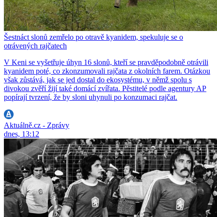
Šestnáct slonů zemřelo po otravě kyanidem, spekuluje se o
otrávených rajčatech
V Keni se vyšetřuje úhyn 16 slonů, kteří se pravděpodobně otrávili
kyanidem poté, co zkonzumovali rajčata z okolních farem. Otázkou
však zůstává, jak se jed dostal do ekosystému, v němž spolu s
divokou zvěří žijí také domácí zvířata. Pěstitelé podle agentury AP
popírají tvrzení, že by sloni uhynuli po konzumaci rajčat.
Aktuálně.cz - Zprávy
dnes, 13:12