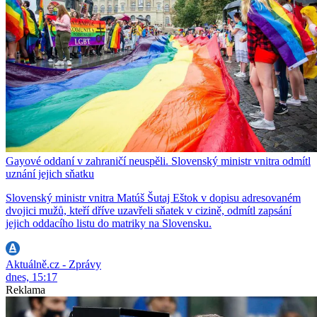
Gayové oddaní v zahraničí neuspěli. Slovenský ministr vnitra odmítl
uznání jejich sňatku
Slovenský ministr vnitra Matúš Šutaj Eštok v dopisu adresovaném
dvojici mužů, kteří dříve uzavřeli sňatek v cizině, odmítl zapsání
jejich oddacího listu do matriky na Slovensku.
Aktuálně.cz - Zprávy
dnes, 15:17
Reklama