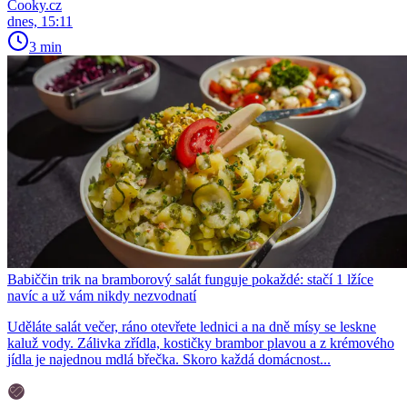
Cooky.cz
dnes, 15:11
3 min
Babiččin trik na bramborový salát funguje pokaždé: stačí 1 lžíce
navíc a už vám nikdy nezvodnatí
Uděláte salát večer, ráno otevřete lednici a na dně mísy se leskne
kaluž vody. Zálivka zřídla, kostičky brambor plavou a z krémového
jídla je najednou mdlá břečka. Skoro každá domácnost...