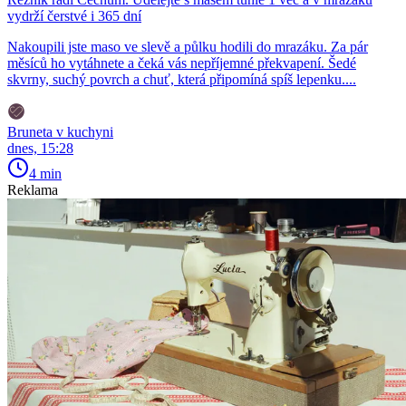
vydrží čerstvé i 365 dní
Nakoupili jste maso ve slevě a půlku hodili do mrazáku. Za pár
měsíců ho vytáhnete a čeká vás nepříjemné překvapení. Šedé
skvrny, suchý povrch a chuť, která připomíná spíš lepenku....
Bruneta v kuchyni
dnes, 15:28
4 min
Reklama