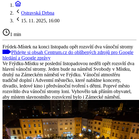
Ostravská Drbna
15. 11. 2025, 16:00
1 min
Frýdek-Místek na konci listopadu opět rozsvítí dva vánoční stromy
Přidejte si obsah Centrum.cz do oblíbených zdrojů pro Google
hledání a Google zprávy
Ve Frýdku-Místku se poslední listopadovou neděli opět rozsvítí dva
hlavní vánoční stromy. Jeden bude na náměstí Svobody v Místku,
druhý na Zámeckém náměstí ve Frýdku. Vánoční atmosféru
tradičně doplní i Adventní městečko, které nabídne koncerty,
divadlo, ledové kino i předvánoční tvoření s dětmi. Poprvé město
rozsvítilo dva vánoční stromy loni. Vyhovělo tak přáním obyvatel,
aby místem slavnostního rozsvícení bylo i Zámecké náměstí.