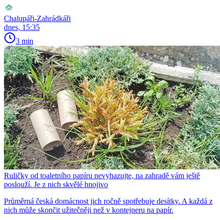
Chalupáři-Zahrádkáři
dnes, 15:35
3 min
Ruličky od toaletního papíru nevyhazujte, na zahradě vám ještě
poslouží. Je z nich skvělé hnojivo
Průměrná česká domácnost jich ročně spotřebuje desítky. A každá z
nich může skončit užitečněji než v kontejneru na papír.