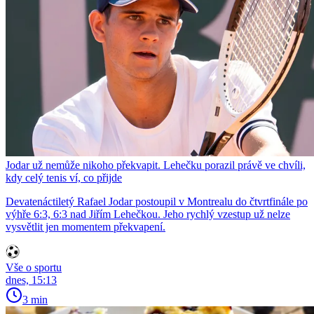
Jodar už nemůže nikoho překvapit. Lehečku porazil právě ve chvíli,
kdy celý tenis ví, co přijde
Devatenáctiletý Rafael Jodar postoupil v Montrealu do čtvrtfinále po
výhře 6:3, 6:3 nad Jiřím Lehečkou. Jeho rychlý vzestup už nelze
vysvětlit jen momentem překvapení.
Vše o sportu
dnes, 15:13
3 min