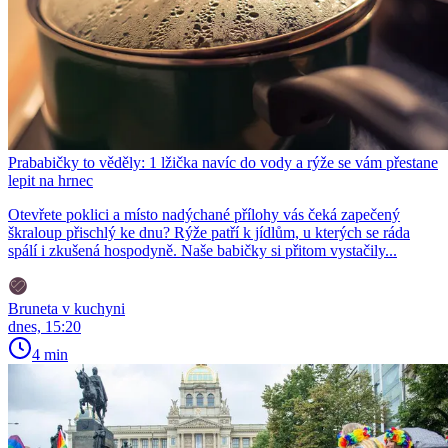
Prababičky to věděly: 1 lžička navíc do vody a rýže se vám přestane
lepit na hrnec
Otevřete poklici a místo nadýchané přílohy vás čeká zapečený
škraloup přischlý ke dnu? Rýže patří k jídlům, u kterých se ráda
spálí i zkušená hospodyně. Naše babičky si přitom vystačily...
Bruneta v kuchyni
dnes, 15:20
4 min