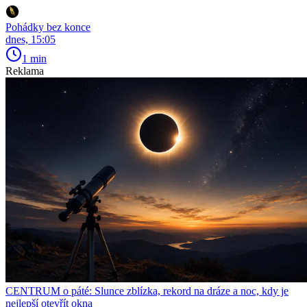
Pohádky bez konce
dnes, 15:05
1 min
Reklama
CENTRUM o páté: Slunce zblízka, rekord na dráze a noc, kdy je
nejlepší otevřít okna