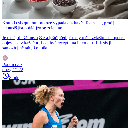
Koupila sis quinou, protože vypadala zdravě. Teď zjisti, proč ji
nemusíš jíst pořád jen se zeleninou
Je malá, dražší než rýže a ještě před pár lety měla zvláštní schopnost
objevit se v každém „healthy“ receptu na internetu. Tak sis ji
samozřejmě taky koupila.
Poudree.cz
dnes, 15:22
8 min