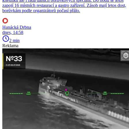
knedlíků ale i řada dalších borůvkových specialit. Do hodů se letos
zapojí 16 místních restaurací a gastro zařízení. Zásob mají letos dost,
borůvkám podle organizátorů počasí přálo.
Hanácká Drbna
dnes, 14:58
2 min
Reklama