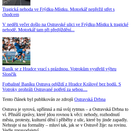
Tragická nehoda ve Frýdku-Místku. Motorkář nepřežil střet s
chodcem
V neděli večer došlo na Ostravské ulici ve Frýdku-Místku k tragické
nehodě. Motorkář tam při předjíždění...
Baník se z Hradce vrací s prázdnou. Votrokům vystřelil výhru
Slončík
Fotbalisté Baníku Ostrava odjíždí z Hradce Králové bez bodů. S
Votroky prohráli Ostravané potřetí za sebou....
Tento článek byl publikován ze zdrojů
Ostravská Drbna
Ostrava je syrová, upřímná a má svůj rytmus – a Ostravská Drbna to
ví. Přináší zprávy, které jdou rovnou k věci: nehody, rozhodnutí
města, protesty, kulturní dění i příběhy z ulic, které by jinde zapadly.
Nehraje si na formality – mluví tak, jak se v Ostravě žije: na rovinu.
Vedle zpravodajství...