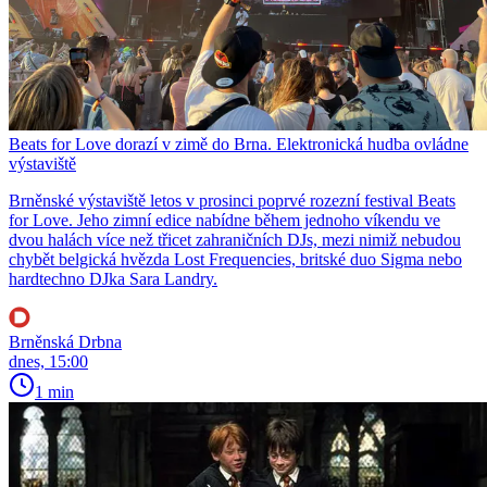
Beats for Love dorazí v zimě do Brna. Elektronická hudba ovládne
výstaviště
Brněnské výstaviště letos v prosinci poprvé rozezní festival Beats
for Love. Jeho zimní edice nabídne během jednoho víkendu ve
dvou halách více než třicet zahraničních DJs, mezi nimiž nebudou
chybět belgická hvězda Lost Frequencies, britské duo Sigma nebo
hardtechno DJka Sara Landry.
Brněnská Drbna
dnes, 15:00
1 min