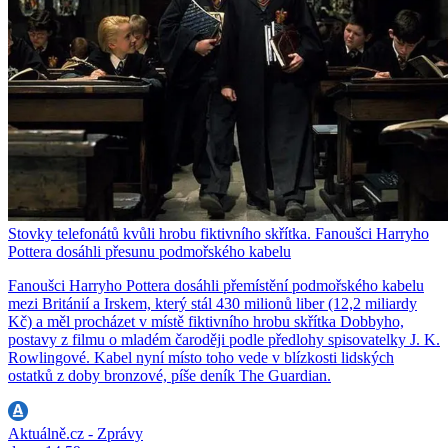
Stovky telefonátů kvůli hrobu fiktivního skřítka. Fanoušci Harryho
Pottera dosáhli přesunu podmořského kabelu
Fanoušci Harryho Pottera dosáhli přemístění podmořského kabelu
mezi Británií a Irskem, který stál 430 milionů liber (12,2 miliardy
Kč) a měl procházet v místě fiktivního hrobu skřítka Dobbyho,
postavy z filmu o mladém čaroději podle předlohy spisovatelky J. K.
Rowlingové. Kabel nyní místo toho vede v blízkosti lidských
ostatků z doby bronzové, píše deník The Guardian.
Aktuálně.cz - Zprávy