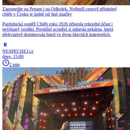
Zapomeňte na Penam i na Odkolek. Nejlepší cenově přijatelný
chléb v Česku je úplně od jiné značky
Pardubická soutěž Chléb roku 2026 přinesla rekordní účast i
nečekaný verdikt. Prestižní ocenění si odnesla pekárna, která
překvapivě dominovala hned ve dvou hlavních kategoriích.
NESPECHEJ.cz
dnes, 15:00
2 min