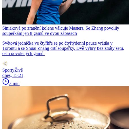
Siniaková po zranění kolene válcuje Masters. Se Zhang povolily
soupeřkám jen 8 gamů ve dvou zápasech
Světová jednička ve čtyřhře se po čtyřtýdenní pauze vrátila v
Torontu a se Shuai Zhang drtí soupeřky. Dvě výhry bez ztráty setu,
osm povolených gamů.
SportyŽivě
dnes, 15:21
3 min