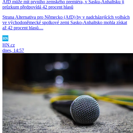
AfD může mít prvního zemského premiéra, v Sasku-Anhaltsku jí
průzkum předpovídá 42 procent hlasů
Strana Alternativa pro Německo (AfD) by v nadcházejících volbách
ve východoněmecké spolkové zemi Sasko-Anhaltsko mohla získat
až 42 procent hlasů....
HN.cz
dnes, 14:57