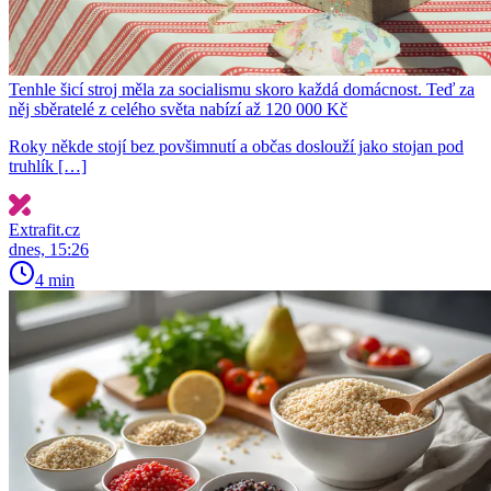
Tenhle šicí stroj měla za socialismu skoro každá domácnost. Teď za
něj sběratelé z celého světa nabízí až 120 000 Kč
Roky někde stojí bez povšimnutí a občas doslouží jako stojan pod
truhlík […]
Extrafit.cz
dnes, 15:26
4 min