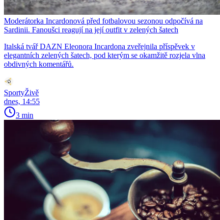
Moderátorka Incardonová před fotbalovou sezonou odpočívá na
Sardinii. Fanoušci reagují na její outfit v zelených šatech
Italská tvář DAZN Eleonora Incardona zveřejnila příspěvek v
elegantních zelených šatech, pod kterým se okamžitě rozjela vlna
obdivných komentářů.
SportyŽivě
dnes, 14:55
3 min