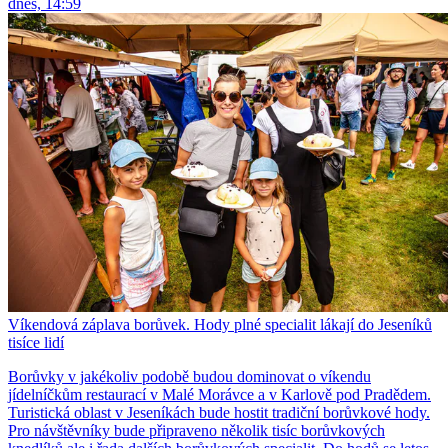
dnes, 14:59
Víkendová záplava borůvek. Hody plné specialit lákají do Jeseníků
tisíce lidí
Borůvky v jakékoliv podobě budou dominovat o víkendu
jídelníčkům restaurací v Malé Morávce a v Karlově pod Pradědem.
Turistická oblast v Jeseníkách bude hostit tradiční borůvkové hody.
Pro návštěvníky bude připraveno několik tisíc borůvkových