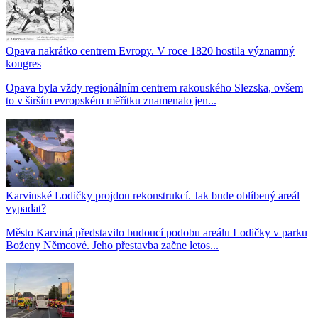
Opava nakrátko centrem Evropy. V roce 1820 hostila významný
kongres
Opava byla vždy regionálním centrem rakouského Slezska, ovšem
to v širším evropském měřítku znamenalo jen...
Karvinské Lodičky projdou rekonstrukcí. Jak bude oblíbený areál
vypadat?
Město Karviná představilo budoucí podobu areálu Lodičky v parku
Boženy Němcové. Jeho přestavba začne letos...