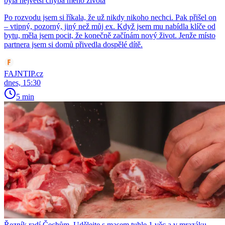
byla největší chyba mého života
Po rozvodu jsem si říkala, že už nikdy nikoho nechci. Pak přišel on
– vtipný, pozorný, jiný než můj ex. Když jsem mu nabídla klíče od
bytu, měla jsem pocit, že konečně začínám nový život. Jenže místo
partnera jsem si domů přivedla dospělé dítě.
FAJNTIP.cz
dnes, 15:30
5 min
Řezník radí Čechům. Udělejte s masem tuhle 1 věc a v mrazáku