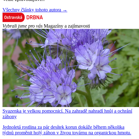
Všechny články tohoto autora →
Vybrali jsme pro vás
Magazíny a zajímavosti
Svazenka je velkou pomocnicí. Na zahradě nahradí hnůj a ochrání
záhony
Jednoletá rostlina za pár desítek korun dokáže během několika
týdnů proměnit holý záhon v živou továrnu na organickou hmotu.