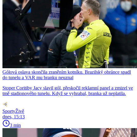
Gólová oslava skončila zraněním kotníku. Brazilský obránce spadl
do tunelu a VAR mu branku neuznal
Stoper Coritiby Jacy slavil gól, přeskočil reklamní panel a zmizel ve
tmě stadionového tunelu. Když se vyhrabal, branka už neplatila.
SportyŽivě
dnes, 15:13
3 min