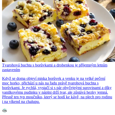
Tvarohová buchta s borůvkami a drobenkou je příjemným letním
zastavením
Když se doma objeví miska borůvek a venku je na velké pečení
moc horko, přichází u nás na řadu právě tvarohová buchta s
borůvkami. Je rychlá, vystačí si s pár obyčejnými surovinami a díky
vanilkovému pudinku v náplni drží tvar, ale zůstává hezky jemná.
Přesně ten typ moučníku, který se hodí ke kávě, na plech pro rodinu
i na víkend na chalupu.