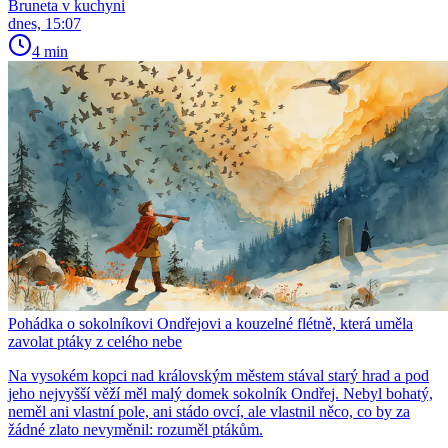
Bruneta v kuchyni
dnes, 15:07
4 min
Pohádka o sokolníkovi Ondřejovi a kouzelné flétně, která uměla
zavolat ptáky z celého nebe
Na vysokém kopci nad královským městem stával starý hrad a pod
jeho nejvyšší věží měl malý domek sokolník Ondřej. Nebyl bohatý,
neměl ani vlastní pole, ani stádo ovcí, ale vlastnil něco, co by za
žádné zlato nevyměnil: rozuměl ptákům.