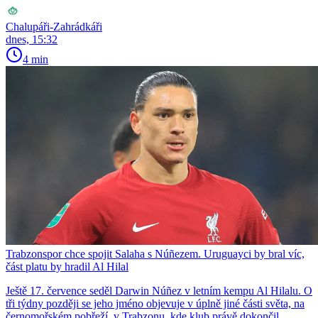
Chalupáři-Zahrádkáři
dnes, 15:32
4 min
Trabzonspor chce spojit Salaha s Núñezem. Uruguayci by bral víc,
část platu by hradil Al Hilal
Ještě 17. července seděl Darwin Núñez v letním kempu Al Hilalu. O
tři týdny později se jeho jméno objevuje v úplně jiné části světa, na
černomořském pobřeží, v Trabzonu, kde klub právě dokončil