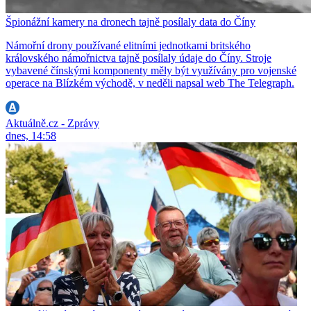
Špionážní kamery na dronech tajně posílaly data do Číny
Námořní drony používané elitními jednotkami britského
královského námořnictva tajně posílaly údaje do Číny. Stroje
vybavené čínskými komponenty měly být využívány pro vojenské
operace na Blízkém východě, v neděli napsal web The Telegraph.
Aktuálně.cz - Zprávy
dnes, 14:58