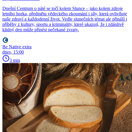
Dnešní Centrum o páté se točí kolem Slunce – jako kolem zdroje
letního horka, předmětu vědeckého zkoumání i síly, která ovlivňuje
naše zdraví a každodenní život. Vedle slunečních témat ale přináší i
příběhy z kultury, sportu a kriminality, které ukazují, že i zdánlivě
klidný den může přinést nečekané zvraty.
Be Native extra
dnes, 15:00
3 min