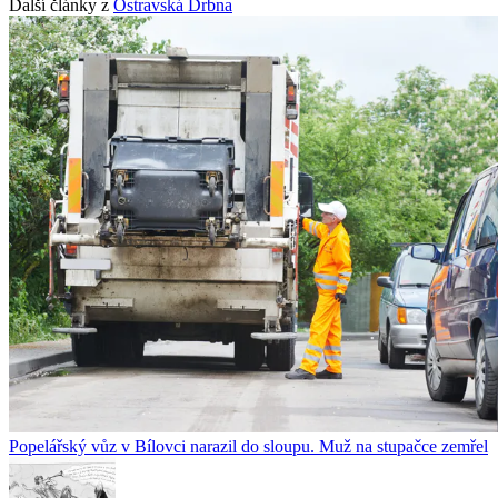
Další články z
Ostravská Drbna
Popelářský vůz v Bílovci narazil do sloupu. Muž na stupačce zemřel