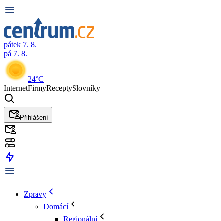
pátek 7. 8.
pá 7. 8.
24°C
Internet
Firmy
Recepty
Slovníky
Přihlášení
Zprávy
Domácí
Regionální