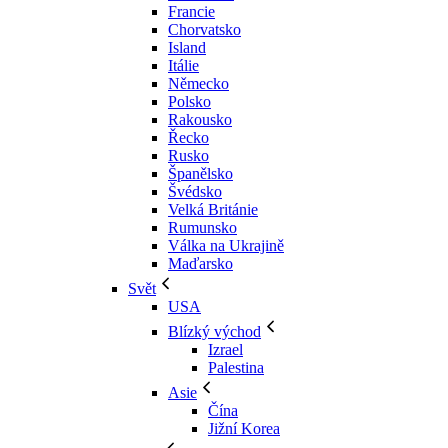
Francie
Chorvatsko
Island
Itálie
Německo
Polsko
Rakousko
Řecko
Rusko
Španělsko
Švédsko
Velká Británie
Rumunsko
Válka na Ukrajině
Maďarsko
Svět
USA
Blízký východ
Izrael
Palestina
Asie
Čína
Jižní Korea