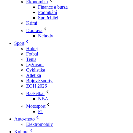
Ekonomika
Finance a burza
Podnikání
Spotřebitel
Krimi
Doprava
Nehody
Sport
Hokej
Fotbal
Tenis
Lyžování
Cyklistika
Atletika
Bojové sporty
ZOH 2026
Basketbal
NBA
Motosport
F1
Auto-moto
Elektromobily
Kultura