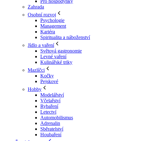
Pro hospodyňky
Zahrada
Osobní rozvoj
Psychologie
Management
Kariéra
Spiritualita a náboženství
Jídlo a vaření
Světová gastronomie
Levné vaření
Kulinářské triky
Mazlíčci
Kočky
Pejskové
Hobby
Modelářství
Včelařství
Rybaření
Letectví
Automobilismus
Adrenalin
Sběratelství
Houbaření