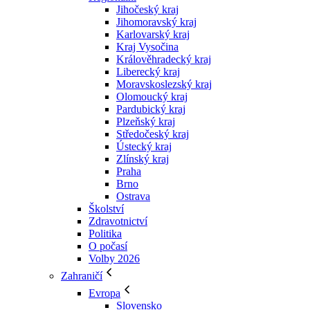
Jihočeský kraj
Jihomoravský kraj
Karlovarský kraj
Kraj Vysočina
Králověhradecký kraj
Liberecký kraj
Moravskoslezský kraj
Olomoucký kraj
Pardubický kraj
Plzeňský kraj
Středočeský kraj
Ústecký kraj
Zlínský kraj
Praha
Brno
Ostrava
Školství
Zdravotnictví
Politika
O počasí
Volby 2026
Zahraničí
Evropa
Slovensko