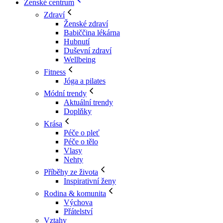
Ženské centrum
Zdraví
Ženské zdraví
Babiččina lékárna
Hubnutí
Duševní zdraví
Wellbeing
Fitness
Jóga a pilates
Módní trendy
Aktuální trendy
Doplňky
Krása
Péče o pleť
Péče o tělo
Vlasy
Nehty
Příběhy ze života
Inspirativní ženy
Rodina & komunita
Výchova
Přátelství
Vztahy