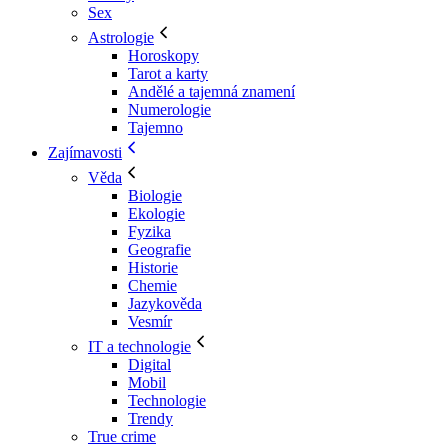
Sex
Astrologie
Horoskopy
Tarot a karty
Andělé a tajemná znamení
Numerologie
Tajemno
Zajímavosti
Věda
Biologie
Ekologie
Fyzika
Geografie
Historie
Chemie
Jazykověda
Vesmír
IT a technologie
Digital
Mobil
Technologie
Trendy
True crime