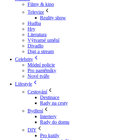
Filmy & kino
Televize
Reality show
Hudba
Hry
Literatura
Výtvarné umění
Divadlo
Digi a stream
Celebrity
Módní policie
Pro pamětníky
Nové tváře
Lifestyle
Cestování
Destinace
Rady na cesty
Bydlení
Interiery
Rady do domu
DIY
Pro kutily