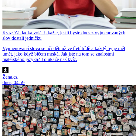
Kvíz: Základka volá. Ukažte, jestli byste dnes z vyjmenovaných
slov dostali jedničku
Vyjmenovaná slova se učí děti už ve třetí třídě a každý by je měl
umět, jako když bičem mrská. Jak jste na tom se znalostmi
mateřského jazyka? To ukáže náš kvíz.
Žena.cz
dnes, 04:59