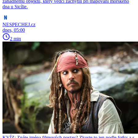
záhadnému objektu, který vědci zachytili při mapování mořského
dna u Sicílie.
NESPECHEJ.cz
dnes, 05:00
2 min
KVÍZ: Znáte jména filmových postav? Zkuste to jen podle fotky a s