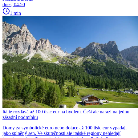
dnes, 04:50
1 min
Itálie rozdává až 100 tisíc eur na bydlení. Češi ale narazí na jednu
zásadní podmínku
Domy za symbolické euro nebo dotace až 100 tisíc eur vypadají
jako splněný sen. Ve skutečnosti ale italské regiony nehledají