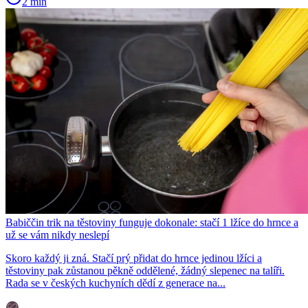
2 min
Babiččin trik na těstoviny funguje dokonale: stačí 1 lžíce do hrnce a
už se vám nikdy neslepí
Skoro každý ji zná. Stačí prý přidat do hrnce jedinou lžíci a
těstoviny pak zůstanou pěkně oddělené, žádný slepenec na talíři.
Rada se v českých kuchyních dědí z generace na...