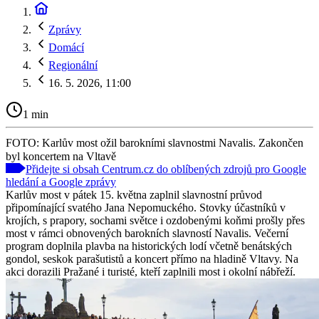
Zprávy
Domácí
Regionální
16. 5. 2026, 11:00
1 min
FOTO: Karlův most ožil barokními slavnostmi Navalis. Zakončen
byl koncertem na Vltavě
Přidejte si obsah Centrum.cz do oblíbených zdrojů pro Google
hledání a Google zprávy
Karlův most v pátek 15. května zaplnil slavnostní průvod
připomínající svatého Jana Nepomuckého. Stovky účastníků v
krojích, s prapory, sochami světce i ozdobenými koňmi prošly přes
most v rámci obnovených barokních slavností Navalis. Večerní
program doplnila plavba na historických lodí včetně benátských
gondol, seskok parašutistů a koncert přímo na hladině Vltavy. Na
akci dorazili Pražané i turisté, kteří zaplnili most i okolní nábřeží.