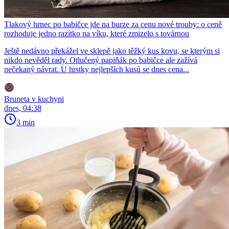
Tlakový hrnec po babičce jde na burze za cenu nové trouby: o ceně
rozhoduje jedno razítko na víku, které zmizelo s továrnou
Ještě nedávno překážel ve sklepě jako těžký kus kovu, se kterým si
nikdo nevěděl rady. Otlučený papiňák po babičce ale zažívá
nečekaný návrat. U hrstky nejlepších kusů se dnes cena...
Bruneta v kuchyni
dnes, 04:38
3 min