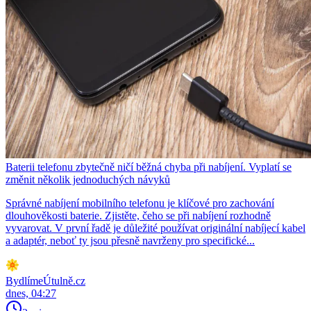
Baterii telefonu zbytečně ničí běžná chyba při nabíjení. Vyplatí se
změnit několik jednoduchých návyků
Správné nabíjení mobilního telefonu je klíčové pro zachování
dlouhověkosti baterie. Zjistěte, čeho se při nabíjení rozhodně
vyvarovat. V první řadě je důležité používat originální nabíjecí kabel
a adaptér, neboť ty jsou přesně navrženy pro specifické...
BydlímeÚtulně.cz
dnes, 04:27