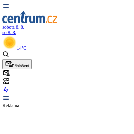
sobota 8. 8.
so 8. 8.
14°C
Přihlášení
Reklama