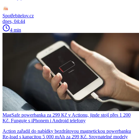
Spotřebitelov.cz
dnes, 04:44
4 min
MagSafe powerbanka za 299 Kč v Actionu, jinde stojí přes 1 200
Kč. Funguje s iPhonem i Android telefony
Action zařadil do nabídky bezdrátovou magnetickou powerbanku
Re-load s kapacitou 5 000 mAh za 299 Kč. Srovnatelné modely