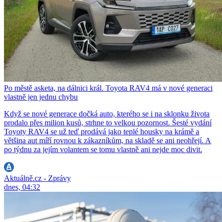
Po městě asketa, na dálnici král. Toyota RAV4 má v nové generaci
vlastně jen jednu chybu
Když se nové generace dočká auto, kterého se i na sklonku života
prodalo přes milion kusů, strhne to velkou pozornost. Šesté vydání
Toyoty RAV4 se už teď prodává jako teplé housky na krámě a
většina aut míří rovnou k zákazníkům, na skladě se ani neohřejí. A
po týdnu za jejím volantem se tomu vlastně ani nejde moc divit.
Aktuálně.cz - Zprávy
dnes, 04:32