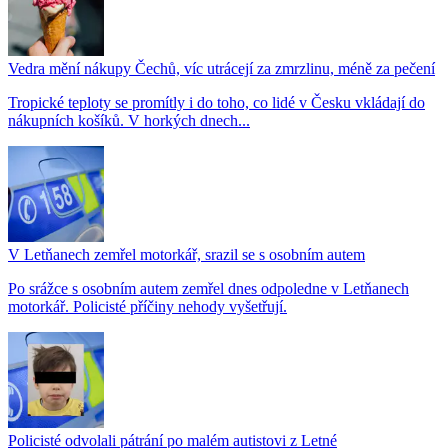
Vedra mění nákupy Čechů, víc utrácejí za zmrzlinu, méně za pečení
Tropické teploty se promítly i do toho, co lidé v Česku vkládají do
nákupních košíků. V horkých dnech...
V Letňanech zemřel motorkář, srazil se s osobním autem
Po srážce s osobním autem zemřel dnes odpoledne v Letňanech
motorkář. Policisté příčiny nehody vyšetřují.
Policisté odvolali pátrání po malém autistovi z Letné