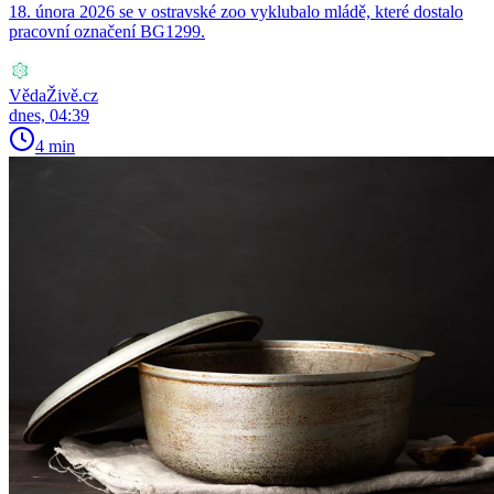
18. února 2026 se v ostravské zoo vyklubalo mládě, které dostalo
pracovní označení BG1299.
VědaŽivě.cz
dnes, 04:39
4 min