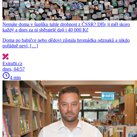
Nemáte doma v šuplíku tuhle drobnost z ČSSR? Dřív ji měl skoro
každý a dnes za ni sběratelé dají i 40 000 Kč
Doma po babičce nebo dědovi zůstala hromádka odznaků a nikdo
pořádně neví, […]
Extrafit.cz
dnes, 04:57
4 min