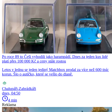
Po roce 89 to Češi vyhodili jako harampádí. Dnes za jeden kus lidé
platí přes 100 000 Kč a ceny stále rostou
Letos v lednu se jeden jediný Matchbox prodal za více než 600 tisíc
korun. Šlo o autíčko, které se vešlo do dlaně.
Chalupáři-Zahrádkáři
dnes, 04:50
4 min
Reklama