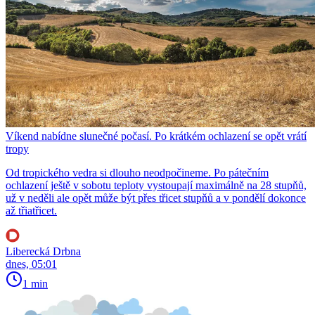
Víkend nabídne slunečné počasí. Po krátkém ochlazení se opět vrátí
tropy
Od tropického vedra si dlouho neodpočineme. Po pátečním
ochlazení ještě v sobotu teploty vystoupají maximálně na 28 stupňů,
už v neděli ale opět může být přes třicet stupňů a v pondělí dokonce
až třiatřicet.
Liberecká Drbna
dnes, 05:01
1 min