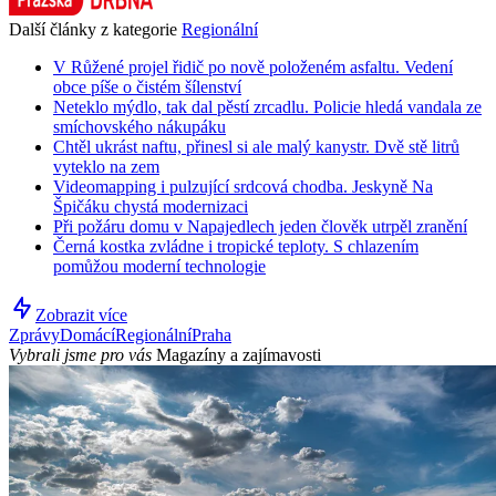
Další články z kategorie
Regionální
V Růžené projel řidič po nově položeném asfaltu. Vedení
obce píše o čistém šílenství
Neteklo mýdlo, tak dal pěstí zrcadlu. Policie hledá vandala ze
smíchovského nákupáku
Chtěl ukrást naftu, přinesl si ale malý kanystr. Dvě stě litrů
vyteklo na zem
Videomapping i pulzující srdcová chodba. Jeskyně Na
Špičáku chystá modernizaci
Při požáru domu v Napajedlech jeden člověk utrpěl zranění
Černá kostka zvládne i tropické teploty. S chlazením
pomůžou moderní technologie
Zobrazit více
Zprávy
Domácí
Regionální
Praha
Vybrali jsme pro vás
Magazíny a zajímavosti