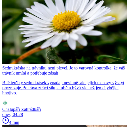
Sedmikráska na trávníku není plevel. Je to varovná kontrolka, že váš
trávník umírá a potřebuje zásah
Bílé terčíky sedmikrásek vypadají nevinně, ale jejich masový výskyt
prozrazuje, že tráva ztrácí sílu, a příčin bývá víc než jen chybějící
hnojivo.
Chalupáři-Zahrádkáři
dnes, 04:28
4 min