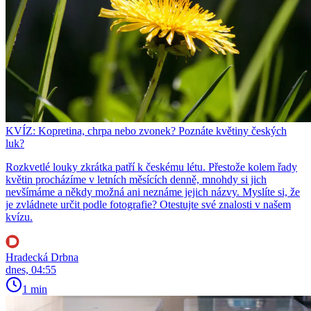
KVÍZ: Kopretina, chrpa nebo zvonek? Poznáte květiny českých
luk?
Rozkvetlé louky zkrátka patří k českému létu. Přestože kolem řady
květin procházíme v letních měsících denně, mnohdy si jich
nevšímáme a někdy možná ani neznáme jejich názvy. Myslíte si, že
je zvládnete určit podle fotografie? Otestujte své znalosti v našem
kvízu.
Hradecká Drbna
dnes, 04:55
1 min