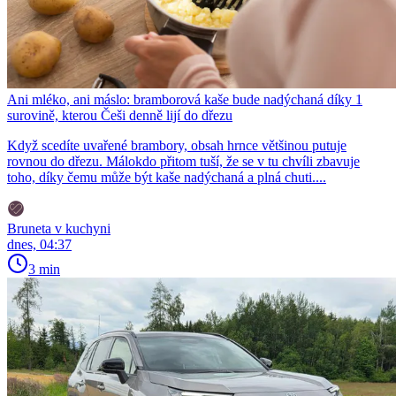
Ani mléko, ani máslo: bramborová kaše bude nadýchaná díky 1
surovině, kterou Češi denně lijí do dřezu
Když scedíte uvařené brambory, obsah hrnce většinou putuje
rovnou do dřezu. Málokdo přitom tuší, že se v tu chvíli zbavuje
toho, díky čemu může být kaše nadýchaná a plná chuti....
Bruneta v kuchyni
dnes, 04:37
3 min