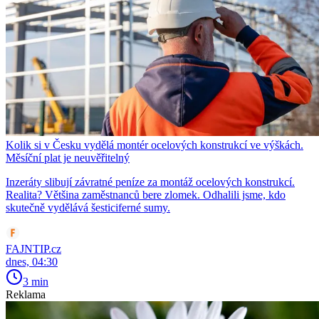
Kolik si v Česku vydělá montér ocelových konstrukcí ve výškách.
Měsíční plat je neuvěřitelný
Inzeráty slibují závratné peníze za montáž ocelových konstrukcí.
Realita? Většina zaměstnanců bere zlomek. Odhalili jsme, kdo
skutečně vydělává šesticiferné sumy.
FAJNTIP.cz
dnes, 04:30
3 min
Reklama