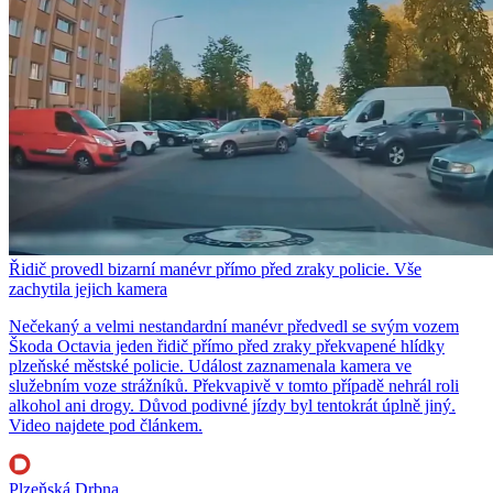
Řidič provedl bizarní manévr přímo před zraky policie. Vše
zachytila jejich kamera
Nečekaný a velmi nestandardní manévr předvedl se svým vozem
Škoda Octavia jeden řidič přímo před zraky překvapené hlídky
plzeňské městské policie. Událost zaznamenala kamera ve
služebním voze strážníků. Překvapivě v tomto případě nehrál roli
alkohol ani drogy. Důvod podivné jízdy byl tentokrát úplně jiný.
Video najdete pod článkem.
Plzeňská Drbna