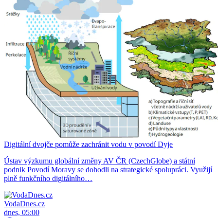
Digitální dvojče pomůže zachránit vodu v povodí Dyje
Ústav výzkumu globální změny AV ČR (CzechGlobe) a státní
podnik Povodí Moravy se dohodli na strategické spolupráci. Využijí
plně funkčního digitálního…
VodaDnes.cz
dnes, 05:00