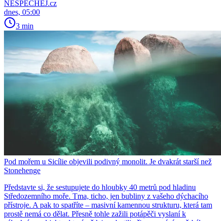
NESPECHEJ.cz
dnes, 05:00
3 min
Pod mořem u Sicílie objevili podivný monolit. Je dvakrát starší než
Stonehenge
Představte si, že sestupujete do hloubky 40 metrů pod hladinu
Středozemního moře. Tma, ticho, jen bubliny z vašeho dýchacího
přístroje. A pak to spatříte – masivní kamennou strukturu, která tam
prostě nemá co dělat. Přesně tohle zažili potápěči vyslaní k