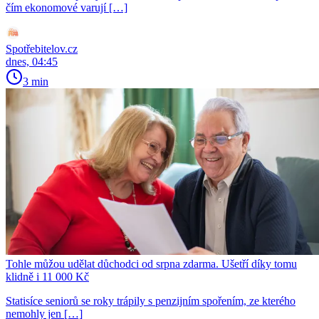
čím ekonomové varují […]
Spotřebitelov.cz
dnes, 04:45
3 min
Tohle můžou udělat důchodci od srpna zdarma. Ušetří díky tomu
klidně i 11 000 Kč
Statisíce seniorů se roky trápily s penzijním spořením, ze kterého
nemohly jen […]