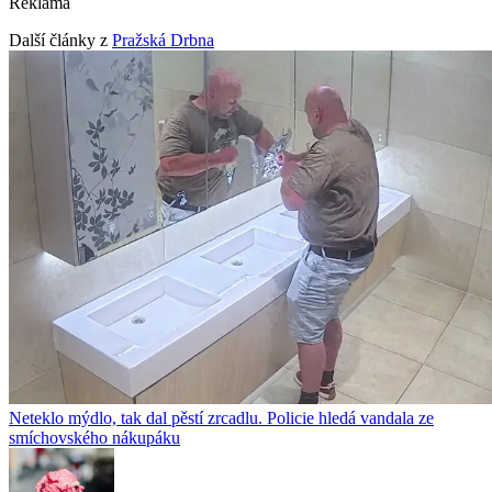
Reklama
Další články z
Pražská Drbna
Neteklo mýdlo, tak dal pěstí zrcadlu. Policie hledá vandala ze
smíchovského nákupáku