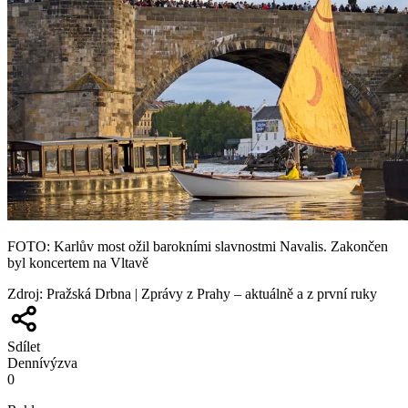
FOTO: Karlův most ožil barokními slavnostmi Navalis. Zakončen
byl koncertem na Vltavě
Zdroj
:
Pražská Drbna | Zprávy z Prahy – aktuálně a z první ruky
Sdílet
Denní
výzva
0