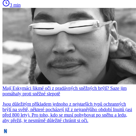
3 min
Mají Eskymáci šikmé oči z pradávných sněžných brýlí? Saze jim
pomáhaly proti sněžné slepotě
Jsou důležitým příkladem jednoho z nejstarších typů ochranných
brýlí na světě, některé pocházejí již z nejranějšího období Inuitů (asi
před 800 lety). Pro toho, kdo se musí pohybovat po sněhu a ledu,
aby přežil, je nesmírně důležité chránit si oči.