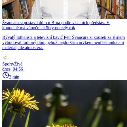
Švancara si postavil dům u Brna podle vlastních představ. V
koupelně má vánoční skřítky po celý rok
Bývalý fotbalista a televizní bavič Petr Švancara si kousek za Brnem
vybudoval rodinný dům, jehož nejdražším prvkem není technika ani
materiál, ale atmosféra.
SportyŽivě
dnes, 04:56
3 min