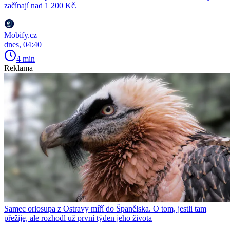
začínají nad 1 200 Kč.
Mobify.cz
dnes, 04:40
4 min
Reklama
Samec orlosupa z Ostravy míří do Španělska. O tom, jestli tam
přežije, ale rozhodl už první týden jeho života