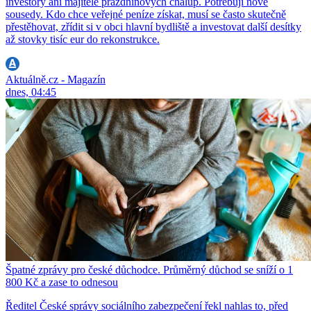
investory ani majitele prázdninových chalup. Potřebují nové
sousedy. Kdo chce veřejné peníze získat, musí se často skutečně
přestěhovat, zřídit si v obci hlavní bydliště a investovat další desítky
až stovky tisíc eur do rekonstrukce.
Aktuálně.cz - Magazín
dnes, 04:45
Špatné zprávy pro české důchodce. Průměrný důchod se sníží o 1
800 Kč a zase to odnesou
Ředitel České správy sociálního zabezpečení řekl nahlas to, před