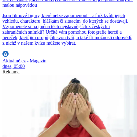
malou nápovědou
Jsou filmové figury, které nelze zapomenout – ať už kvůli jejich
vzhledu, charakteru, hláškám či situacím, do kterých se dostávají.
Vzpomenete si na jména těch nejslavnějších z českých i
zahraničních snímků? Určitě vám pomohou fotografie herců a
hereček, kteří jim propůjčili svou tvář, a také tři možnosti odpovědí,
z nichž v našem kvízu můžete vybírat.
Aktuálně.cz - Magazín
dnes, 05:00
Reklama