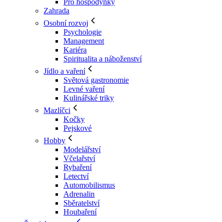
Pro hospodyňky
Zahrada
Osobní rozvoj
Psychologie
Management
Kariéra
Spiritualita a náboženství
Jídlo a vaření
Světová gastronomie
Levné vaření
Kulinářské triky
Mazlíčci
Kočky
Pejskové
Hobby
Modelářství
Včelařství
Rybaření
Letectví
Automobilismus
Adrenalin
Sběratelství
Houbaření