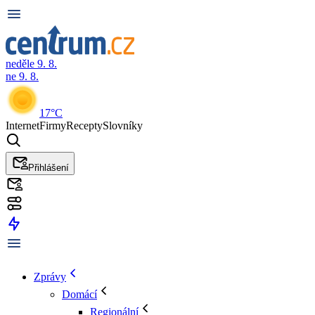
neděle 9. 8.
ne 9. 8.
17°C
Internet
Firmy
Recepty
Slovníky
Přihlášení
Zprávy
Domácí
Regionální