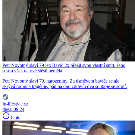
Petr Novotný slaví 79 let: Bavič 2x přežil svou vlastní smrt. Jeho
sestra však takové štěstí neměla
Petr Novotný slaví 79. narozeniny. Za úsměvem baviče se ale
skrývá rodinná tragédie, pád na dno zdraví i dva souboje se smrtí.
In-lifestyle.cz
dnes, 09:24
3 min