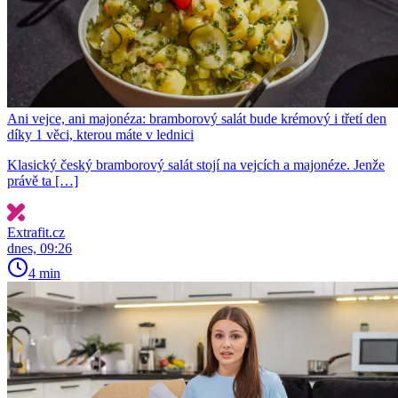
Ani vejce, ani majonéza: bramborový salát bude krémový i třetí den
díky 1 věci, kterou máte v lednici
Klasický český bramborový salát stojí na vejcích a majonéze. Jenže
právě ta […]
Extrafit.cz
dnes, 09:26
4 min