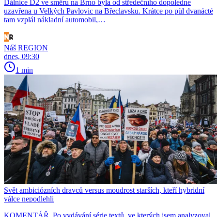
Dálnice D2 ve směru na Brno byla od středečního dopoledne
uzavřena u Velkých Pavlovic na Břeclavsku. Krátce po půl dvanácté
tam vzplál nákladní automobil,…
Náš REGION
dnes, 09:30
1 min
Svět ambiciózních dravců versus moudrost starších, kteří hybridní
válce nepodlehli
KOMENTÁŘ. Po vydávání série textů, ve kterých jsem analyzoval