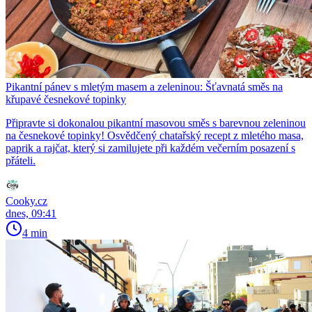
Pikantní pánev s mletým masem a zeleninou: Šťavnatá směs na
křupavé česnekové topinky
Připravte si dokonalou pikantní masovou směs s barevnou zeleninou
na česnekové topinky! Osvědčený chatařský recept z mletého masa,
paprik a rajčat, který si zamilujete při každém večerním posazení s
přáteli.
Cooky.cz
dnes, 09:41
4 min