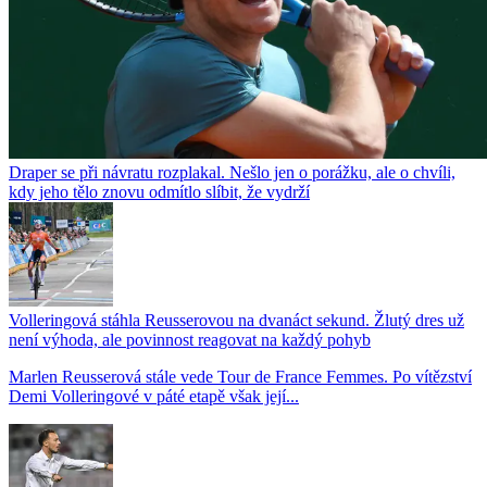
Draper se při návratu rozplakal. Nešlo jen o porážku, ale o chvíli,
kdy jeho tělo znovu odmítlo slíbit, že vydrží
Volleringová stáhla Reusserovou na dvanáct sekund. Žlutý dres už
není výhoda, ale povinnost reagovat na každý pohyb
Marlen Reusserová stále vede Tour de France Femmes. Po vítězství
Demi Volleringové v páté etapě však její...