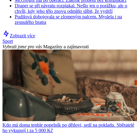
McGregor má po operaci. Zákrok proběhl bez komplikací
Draper se při návratu rozplakal. Nešlo jen o porážku, ale o
chvíli, kdy jeho tělo znovu odmítlo slíbit, že vydrží
Pudilová dobojovala se zlomeným palcem. Myslela i na
zesnulého bratra
Zobrazit více
Sport
Vybrali jsme pro vás
Magazíny a zajímavosti
Kdo má doma tenhle popelník po dědovi, sedí na pokladu. Sběratelé
ho vykupují i za 5 000 Kč