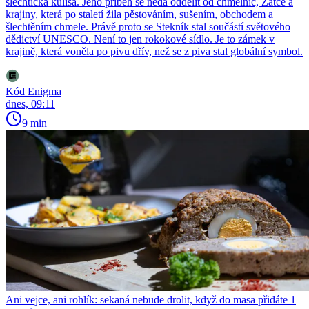
šlechtická kulisa. Jeho příběh se nedá oddělit od chmelnic, Žatce a
krajiny, která po staletí žila pěstováním, sušením, obchodem a
šlechtěním chmele. Právě proto se Stekník stal součástí světového
dědictví UNESCO. Není to jen rokokové sídlo. Je to zámek v
krajině, která voněla po pivu dřív, než se z piva stal globální symbol.
Kód Enigma
dnes, 09:11
9 min
Ani vejce, ani rohlík: sekaná nebude drolit, když do masa přidáte 1