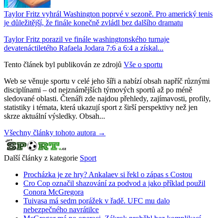
Taylor Fritz vyhrál Washington poprvé v sezoně. Pro americký tenis
je důležitější, že finále konečně zvládl bez dalšího dramatu
Taylor Fritz porazil ve finále washingtonského turnaje
devatenáctiletého Rafaela Jodara 7:6 a 6:4 a získal...
Tento článek byl publikován ze zdrojů
Vše o sportu
Web se věnuje sportu v celé jeho šíři a nabízí obsah napříč různými
disciplínami – od nejznámějších týmových sportů až po méně
sledované oblasti. Čtenáři zde najdou přehledy, zajímavosti, profily,
statistiky i témata, která ukazují sport z širší perspektivy než jen
skrze aktuální výsledky. Obsah...
Všechny články tohoto autora →
Další články z kategorie
Sport
Procházka je ze hry? Ankalaev si řekl o zápas s Costou
Cro Cop označil shazování za podvod a jako příklad použil
Conora McGregora
Tuivasa má sedm porážek v řadě. UFC mu dalo
nebezpečného navrátilce