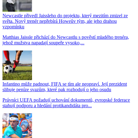
Newcastle přivedl Jaissleho do projektu, který mezitím zmizel ze
světa. Nový trenér nepřebírá Howeův tým, ale jeho drahou
vzpomínku
Matthias Jaissle přichází do Newcastlu s pověstí mladého trenéra,
jehož mužstva napadají soupeře vysoko,...
Infantino může padnout, FIFA se tím ale neopraví. Její prezident
slibuje peníze svazům, které pak rozhodují o jeho osudu
Právníci UEFA požadují uchování dokumentů, evropské federace
stahují podporu a hledání protikandidáta pro...