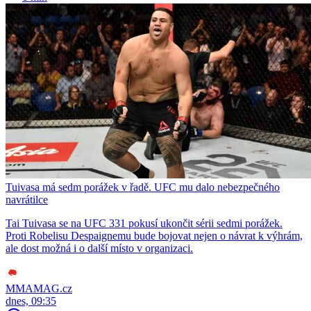
Tuivasa má sedm porážek v řadě. UFC mu dalo nebezpečného
navrátilce
Tai Tuivasa se na UFC 331 pokusí ukončit sérii sedmi porážek.
Proti Robelisu Despaignemu bude bojovat nejen o návrat k výhrám,
ale dost možná i o další místo v organizaci.
MMAMAG.cz
dnes, 09:35