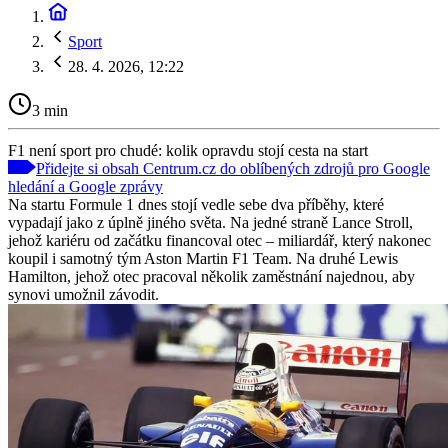
Sport
28. 4. 2026, 12:22
3 min
F1 není sport pro chudé: kolik opravdu stojí cesta na start
Přidejte si obsah Centrum.cz do oblíbených zdrojů pro Google
hledání a Google zprávy
Na startu Formule 1 dnes stojí vedle sebe dva příběhy, které
vypadají jako z úplně jiného světa. Na jedné straně Lance Stroll,
jehož kariéru od začátku financoval otec – miliardář, který nakonec
koupil i samotný tým Aston Martin F1 Team. Na druhé Lewis
Hamilton, jehož otec pracoval několik zaměstnání najednou, aby
synovi umožnil závodit.