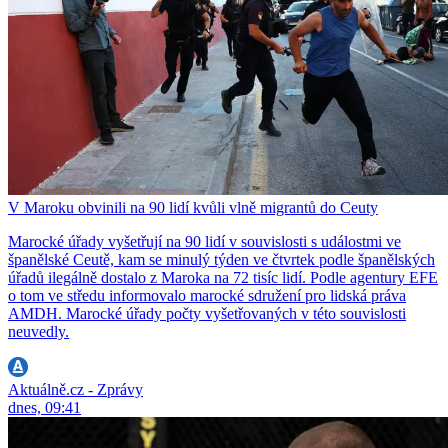
V Maroku obvinili na 90 lidí kvůli vlně migrantů do Ceuty
Marocké úřady vyšetřují na 90 lidí v souvislosti s událostmi ve
španělské Ceutě, kam se minulý týden ve čtvrtek podle španělských
úřadů ilegálně dostalo z Maroka na 72 tisíc lidí. Podle agentury EFE
o tom ve středu informovalo marocké sdružení pro lidská práva
AMDH. Marocké úřady počty vyšetřovaných v této souvislosti
neuvedly.
Aktuálně.cz - Zprávy
dnes, 09:41