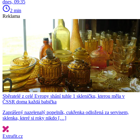
dnes, 09:35
2 min
Reklama
Sběratelé z celé Evropy shání tuhle 1 skleničku, kterou měla v
ČSSR doma každá babička
Zaprášený nazelenalý popelník, cukřenka odložená za servisem,
sklenka, které si roky nikdo […]
Extrafit.cz