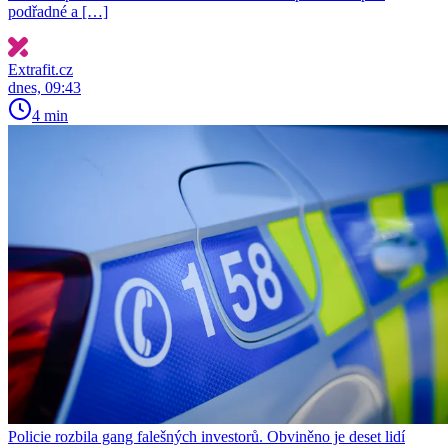
podřadné a […]
Extrafit.cz
dnes, 09:43
4 min
Policie rozbila gang falešných investorů. Obviněno je deset lidí