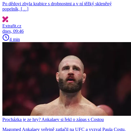
Po dědovi zbyla krabice s drobnostmi a v ní těžký skleněný
popelník, […]
Extrafit.cz
dnes, 09:46
4 min
Procházka je ze hry? Ankalaev si řekl o zápas s Costou
Magomed Ankalaev veřejně zatlačil na UFC a vyzval Paula Costu.