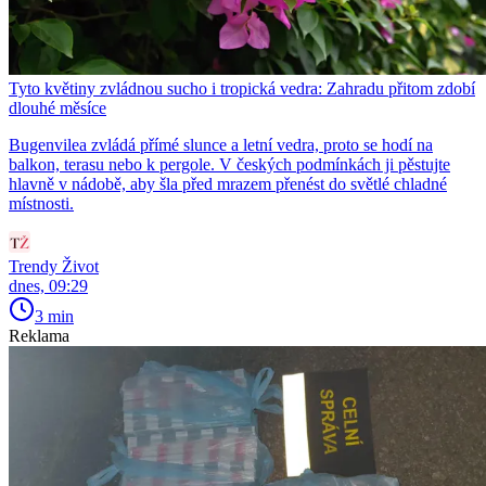
Tyto květiny zvládnou sucho i tropická vedra: Zahradu přitom zdobí
dlouhé měsíce
Bugenvilea zvládá přímé slunce a letní vedra, proto se hodí na
balkon, terasu nebo k pergole. V českých podmínkách ji pěstujte
hlavně v nádobě, aby šla před mrazem přenést do světlé chladné
místnosti.
Trendy Život
dnes, 09:29
3 min
Reklama