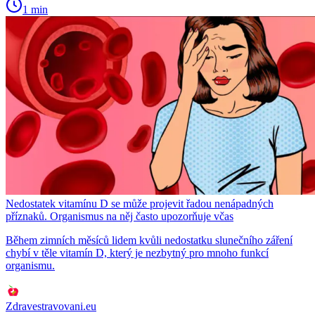
1 min
Nedostatek vitamínu D se může projevit řadou nenápadných
příznaků. Organismus na něj často upozorňuje včas
Během zimních měsíců lidem kvůli nedostatku slunečního záření
chybí v těle vitamín D, který je nezbytný pro mnoho funkcí
organismu.
Zdravestravovani.eu