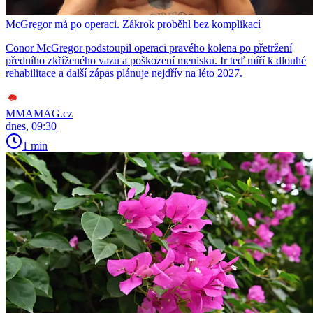
McGregor má po operaci. Zákrok proběhl bez komplikací
Conor McGregor podstoupil operaci pravého kolena po přetržení
předního zkříženého vazu a poškození menisku. Ir teď míří k dlouhé
rehabilitace a další zápas plánuje nejdřív na léto 2027.
MMAMAG.cz
dnes, 09:30
1 min