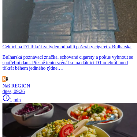
Celníci na D1 třikrát za týden odhalili pašeráky cigaret z Bulharska
Bulharská poznávací značka, schované cigarety a pokus vyhnout se
spotřební dani. Přesně tento scénář se na dálnici D1 odehrál hned
třikrát během jediného týdne.…
Náš REGION
dnes, 09:26
1 min