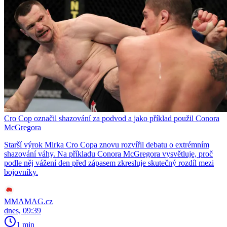
Cro Cop označil shazování za podvod a jako příklad použil Conora
McGregora
Starší výrok Mirka Cro Copa znovu rozvířil debatu o extrémním
shazování váhy. Na příkladu Conora McGregora vysvětluje, proč
podle něj vážení den před zápasem zkresluje skutečný rozdíl mezi
bojovníky.
MMAMAG.cz
dnes, 09:39
1 min