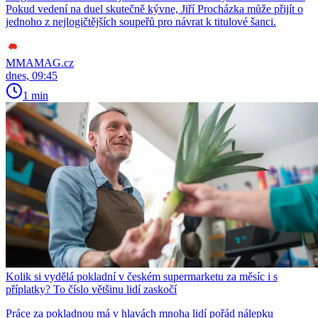
Pokud vedení na duel skutečně kývne, Jiří Procházka může přijít o
jednoho z nejlogičtějších soupeřů pro návrat k titulové šanci.
MMAMAG.cz
dnes, 09:45
1 min
Kolik si vydělá pokladní v českém supermarketu za měsíc i s
příplatky? To číslo většinu lidí zaskočí
Práce za pokladnou má v hlavách mnoha lidí pořád nálepku