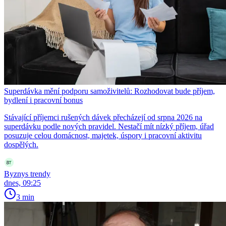
Superdávka mění podporu samoživitelů: Rozhodovat bude příjem,
bydlení i pracovní bonus
Stávající příjemci rušených dávek přecházejí od srpna 2026 na
superdávku podle nových pravidel. Nestačí mít nízký příjem, úřad
posuzuje celou domácnost, majetek, úspory i pracovní aktivitu
dospělých.
Byznys trendy
dnes, 09:25
3 min