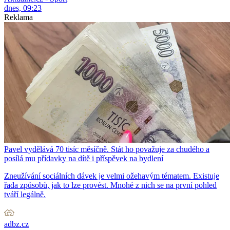
dnes, 09:23
Reklama
Pavel vydělává 70 tisíc měsíčně. Stát ho považuje za chudého a
posílá mu přídavky na dítě i příspěvek na bydlení
Zneužívání sociálních dávek je velmi ožehavým tématem. Existuje
řada způsobů, jak to lze provést. Mnohé z nich se na první pohled
tváří legálně.
adbz.cz