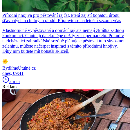
Přírodní hnojiva pro pěstování rajčat, která zajistí bohatou úrodu
šťavnatých a chutných plodů. Připravte se na letošní sezonu včas
Vlastnoručně vypěstovaná a domácí rajčata nemají zkrátka žádnou
konkurenci. Chutnají daleko lépe než ty ze supermarketů. Pokud v
nadcházející zahrádkářské sezóně plánujete pěstovat tuto skvostnou
zeleninu, můžete načerpat inspiraci s těmito přírodními hnojivy.
Díky nim budete mít bohatší sklizeň.
BydlímeÚtulně.cz
dnes, 09:41
2 min
Reklama