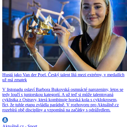
Hustá jako Van der Poel. Český talent lítá mezi extrémy, v medailích
už má zmatek
V listopadu oslaví Barbora Bukovská osmnácté narozeniny, letos se
tedy loučí s juniorskou kategorií. A už teď si může talentovaná
cyklistka z Ostravy, která kombinuje horská kola s cyklokrosem,
říct, že tuhle etapu zvládla parádně. V rozhovoru pro Aktuálně.cz
rozebírá obě disciplíny a vzpomíná na začátky s odrážedlem.
Aktuálně.cz - Sport