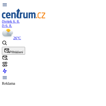
čtvrtek 6. 8.
čt 6. 8.
26°C
Přihlášení
Reklama