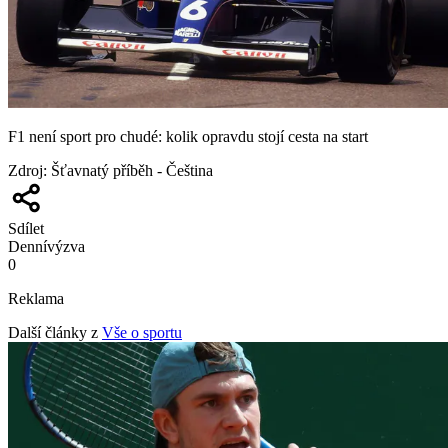
F1 není sport pro chudé: kolik opravdu stojí cesta na start
Zdroj
:
Šťavnatý příběh - Čeština
Sdílet
Denní
výzva
0
Reklama
Další články z
Vše o sportu