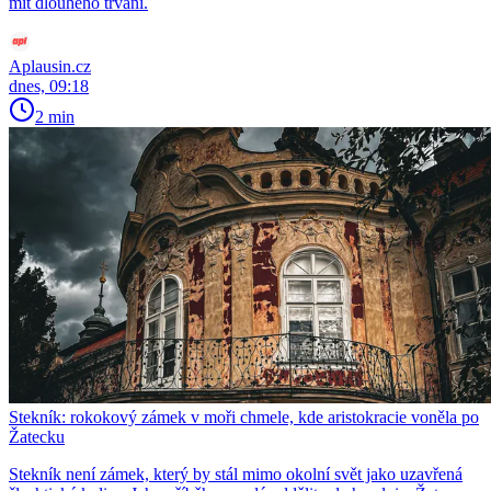
mít dlouhého trvání.
Aplausin.cz
dnes, 09:18
2 min
Stekník: rokokový zámek v moři chmele, kde aristokracie voněla po
Žatecku
Stekník není zámek, který by stál mimo okolní svět jako uzavřená