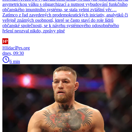
asymetrickou válku s oligarchizací a nutnost vybudování funkčního
občanského imunitního systému, se stala velmi zvláštní věc…
Zatímco z řad zavedených prodemokratických iniciativ, analytiků či
veřejně známých osobností, které se často staví do role lídrů
občanské společnosti, se k návrhu systémového odosobněného
řešení neozval nikdo, zprávy plné
HlídacíPes.org
dnes, 09:30
6 min