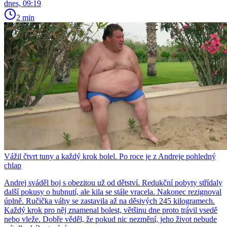
dnes, 09:19
2 min
Vážil čtvrt tuny a každý krok bolel. Po roce je z Andreje pohledný
chlap
Andrej sváděl boj s obezitou už od dětství. Redukční pobyty střídaly
další pokusy o hubnutí, ale kila se stále vracela. Nakonec rezignoval
úplně. Ručička váhy se zastavila až na děsivých 245 kilogramech.
Každý krok pro něj znamenal bolest, většinu dne proto trávil vsedě
nebo vleže. Dobře věděl, že pokud nic nezmění, jeho život nebude