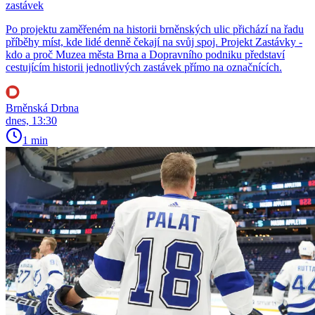
zastávek
Po projektu zaměřeném na historii brněnských ulic přichází na řadu
příběhy míst, kde lidé denně čekají na svůj spoj. Projekt Zastávky -
kdo a proč Muzea města Brna a Dopravního podniku představí
cestujícím historii jednotlivých zastávek přímo na označnících.
Brněnská Drbna
dnes, 13:30
1 min