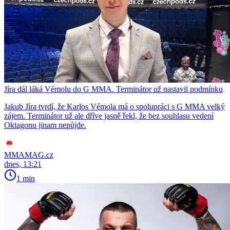
Jíra dál láká Vémolu do G MMA. Terminátor už nastavil podmínku
Jakub Jíra tvrdí, že Karlos Vémola má o spolupráci s G MMA velký
zájem. Terminátor už ale dříve jasně řekl, že bez souhlasu vedení
Oktagonu jinam nepůjde.
MMAMAG.cz
dnes, 13:21
1 min