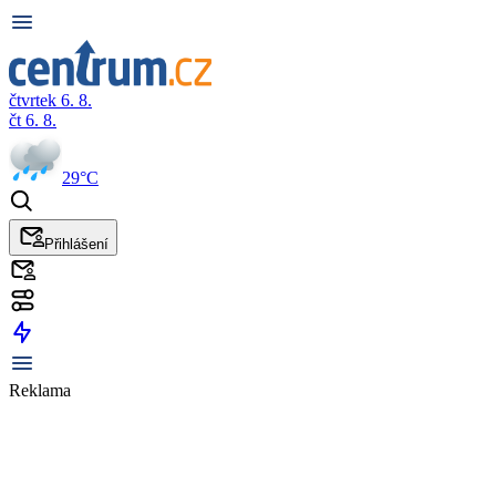
čtvrtek 6. 8.
čt 6. 8.
29°C
Přihlášení
Reklama