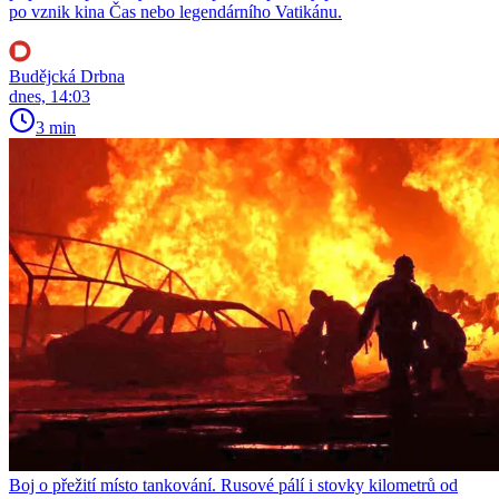
po vznik kina Čas nebo legendárního Vatikánu.
Budějcká Drbna
dnes, 14:03
3 min
Boj o přežití místo tankování. Rusové pálí i stovky kilometrů od