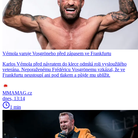
Vémola varuje Vosgröneho před zápasem ve Frankfurtu
Karlos Vémola před návratem do klece odmítá roli vysloužilého
veterána. Neporaženému Frédéricu Vosgrönemu vzkázal, že ve
Frankfurtu neustoupí ani pod tlakem a půjde mu ublížit.
MMAMAG.cz
dnes, 13:14
1 min