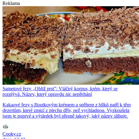
Reklama
Sametové řezy „Obliž prst”: Vláčný korpus, krém, který se
rozplývá. Název, který opravdu nic nepřehání
Kakaové řezy s žloutkovým krémem a sněhem z bílků patří k těm
dezertům, které zmizí z plechu dřív, než vychladnou. Vyzkoušela
jsem je poprvé a výsledek byl přesně takový, jaký název slibuje.
Cooky.cz