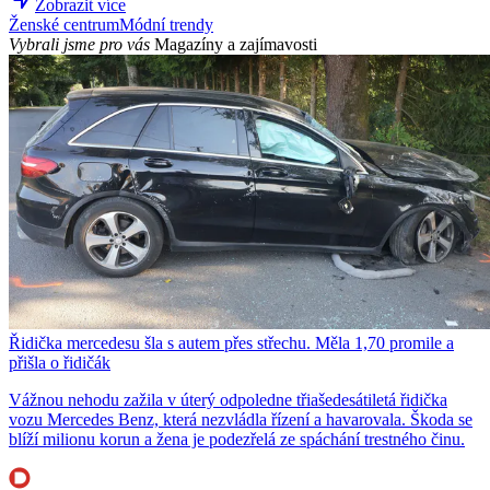
Zobrazit více
Ženské centrum
Módní trendy
Vybrali jsme pro vás
Magazíny a zajímavosti
Řidička mercedesu šla s autem přes střechu. Měla 1,70 promile a
přišla o řidičák
Vážnou nehodu zažila v úterý odpoledne třiašedesátiletá řidička
vozu Mercedes Benz, která nezvládla řízení a havarovala. Škoda se
blíží milionu korun a žena je podezřelá ze spáchání trestného činu.