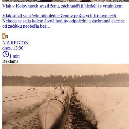
Vlak v Kolovratech srazil ženu, záchranáři ji hledali i s vrtulníkem
Vlak srazil ve středu odpoledne ženu v pražských Kolovratech.
Nehoda se stala kolem čtvrté hodiny odpolední a záchranná akce se
od začátku neobešla bez…
Náš REGION
dnes, 13:30
1 min
Reklama