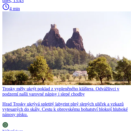
dnes, 13:43
4 min
Trosky měly ukrýt poklad z vypleněného kláštera. Odvážlivci v
podzemí našli varovné nápisy i slepé chodby
Hrad Trosky ukrývá spletitý labyrint plný slepých uliček a vzkazů
vytesaných do skály. Cestu k obrovskému bohatství blokují hluboké
nánosy písku.