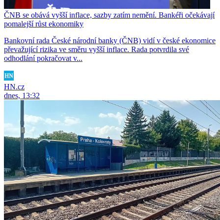
ČNB se obává vyšší inflace, sazby zatím nemění. Bankéři očekávají
pomalejší růst ekonomiky
Bankovní rada České národní banky (ČNB) vidí v české ekonomice
převažující rizika ve směru vyšší inflace. Rada potvrdila své
odhodlání pokračovat v...
HN.cz
dnes, 13:32