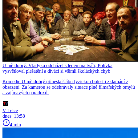
U mě dobrý: Vladyka odcházel s ledem na tváři, Polívka
vysvětloval plešatění a diváci si všimli školáckých chyb
Komedie U mě dobrý přinesla štábu fyzickou bolest i zklamání z
obsazení. Za kamerou se odehrávaly situace plné filmařských omylů
a zajímavých paradoxů.
V Telce
dnes, 13:58
4 min