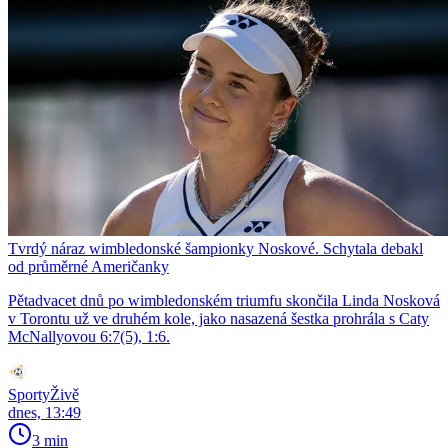
Tvrdý náraz wimbledonské šampionky Noskové. Schytala debakl
od průměrné Američanky
Pětadvacet dnů po wimbledonském triumfu skončila Linda Nosková
v Torontu už ve druhém kole, jako nasazená šestka prohrála s Caty
McNallyovou 6:7(5), 1:6.
SportyŽivě
dnes, 13:49
3 min