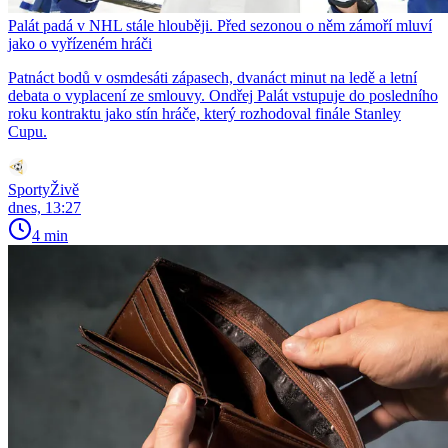
Palát padá v NHL stále hlouběji. Před sezonou o něm zámoří mluví
jako o vyřízeném hráči
Patnáct bodů v osmdesáti zápasech, dvanáct minut na ledě a letní
debata o vyplacení ze smlouvy. Ondřej Palát vstupuje do posledního
roku kontraktu jako stín hráče, který rozhodoval finále Stanley
Cupu.
SportyŽivě
dnes, 13:27
4 min