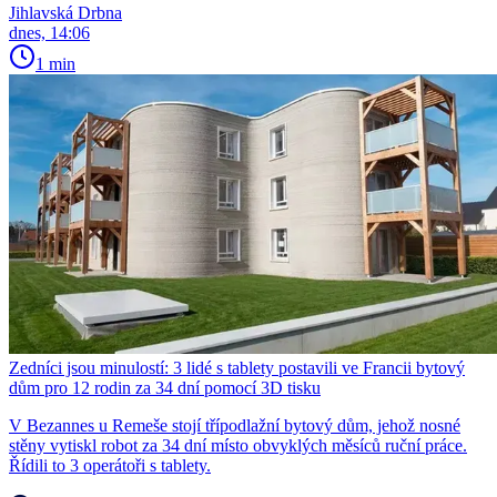
Jihlavská Drbna
dnes, 14:06
1 min
Zedníci jsou minulostí: 3 lidé s tablety postavili ve Francii bytový
dům pro 12 rodin za 34 dní pomocí 3D tisku
V Bezannes u Remeše stojí třípodlažní bytový dům, jehož nosné
stěny vytiskl robot za 34 dní místo obvyklých měsíců ruční práce.
Řídili to 3 operátoři s tablety.