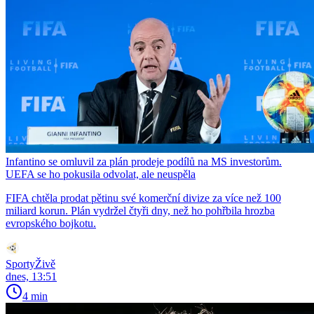
Infantino se omluvil za plán prodeje podílů na MS investorům.
UEFA se ho pokusila odvolat, ale neuspěla
FIFA chtěla prodat pětinu své komerční divize za více než 100
miliard korun. Plán vydržel čtyři dny, než ho pohřbila hrozba
evropského bojkotu.
SportyŽivě
dnes, 13:51
4 min