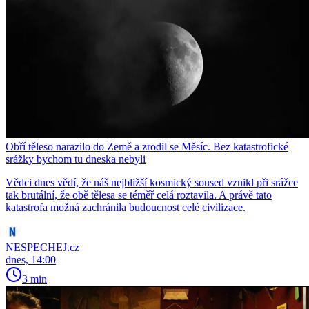
Obří těleso narazilo do Země a zrodil se Měsíc. Bez katastrofické
srážky bychom tu dneska nebyli
Vědci dnes vědí, že náš nejbližší kosmický soused vznikl při srážce
tak brutální, že obě tělesa se téměř celá roztavila. A právě tato
katastrofa možná zachránila budoucnost celé civilizace.
NESPECHEJ.cz
dnes, 14:00
3 min