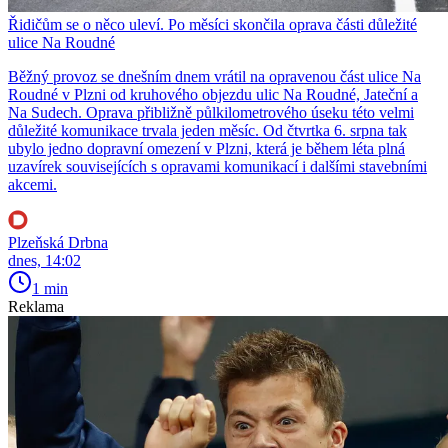
Řidičům se o něco uleví. Po měsíci skončila oprava části důležité
ulice Na Roudné
Běžný provoz se dnešním dnem vrátil na opravenou část ulice Na
Roudné v Plzni od kruhového objezdu ulic Na Roudné, Jateční a
Na Sudech. Oprava přibližně půlkilometrového úseku této velmi
důležité komunikace trvala jeden měsíc. Od čtvrtka 6. srpna tak
ubylo jedno dopravní omezení v Plzni, která je během léta plná
uzavírek souvisejících s opravami komunikací i dalšími stavebními
akcemi.
Plzeňská Drbna
dnes, 14:02
1 min
Reklama