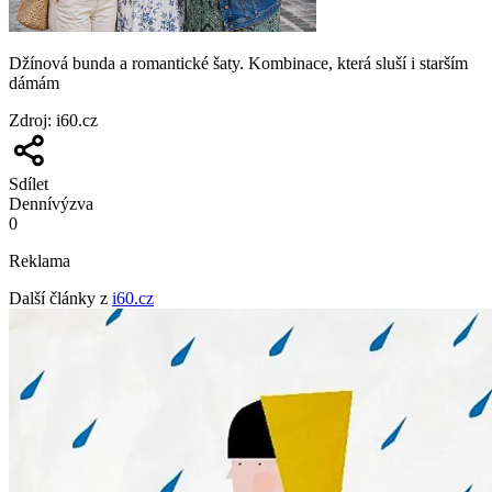
Džínová bunda a romantické šaty. Kombinace, která sluší i starším
dámám
Zdroj
:
i60.cz
Sdílet
Denní
výzva
0
Reklama
Další články z
i60.cz