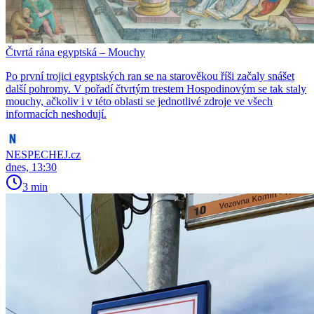
Čtvrtá rána egyptská – Mouchy
Po první trojici egyptských ran se na starověkou říši začaly snášet
další pohromy. V pořadí čtvrtým trestem Hospodinovým se tak staly
mouchy, ačkoliv i v této oblasti se jednotlivé zdroje ve všech
informacích neshodují.
NESPECHEJ.cz
dnes, 13:30
3 min