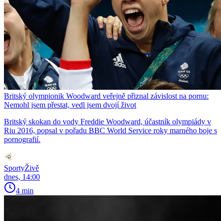
Britský olympionik Woodward veřejně přiznal závislost na pornu:
Nemohl jsem přestat, vedl jsem dvojí život
Britský skokan do vody Freddie Woodward, účastník olympiády v
Riu 2016, popsal v pořadu BBC World Service roky marného boje s
pornografií.
SportyŽivě
dnes, 14:00
4 min