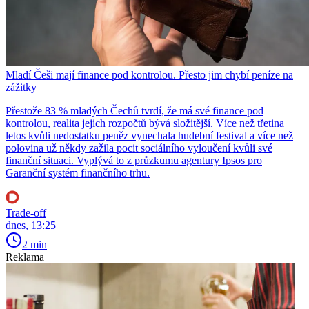
Mladí Češi mají finance pod kontrolou. Přesto jim chybí peníze na
zážitky
Přestože 83 % mladých Čechů tvrdí, že má své finance pod
kontrolou, realita jejich rozpočtů bývá složitější. Více než třetina
letos kvůli nedostatku peněz vynechala hudební festival a více než
polovina už někdy zažila pocit sociálního vyloučení kvůli své
finanční situaci. Vyplývá to z průzkumu agentury Ipsos pro
Garanční systém finančního trhu.
Trade-off
dnes, 13:25
2 min
Reklama