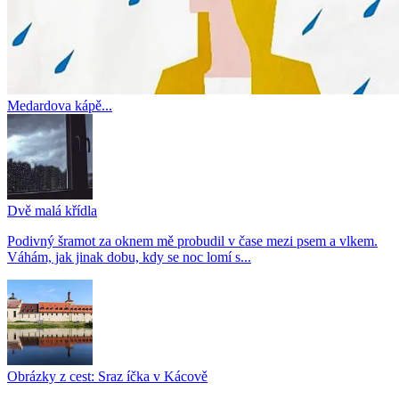
Medardova kápě...
Dvě malá křídla
Podivný šramot za oknem mě probudil v čase mezi psem a vlkem.
Váhám, jak jinak dobu, kdy se noc lomí s...
Obrázky z cest: Sraz íčka v Kácově