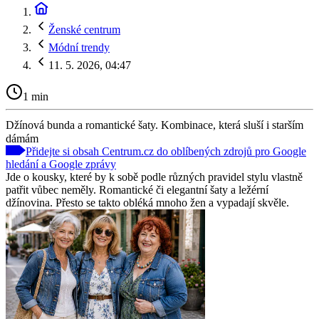
Ženské centrum
Módní trendy
11. 5. 2026, 04:47
1 min
Džínová bunda a romantické šaty. Kombinace, která sluší i starším
dámám
Přidejte si obsah Centrum.cz do oblíbených zdrojů pro Google
hledání a Google zprávy
Jde o kousky, které by k sobě podle různých pravidel stylu vlastně
patřit vůbec neměly. Romantické či elegantní šaty a ležérní
džínovina. Přesto se takto obléká mnoho žen a vypadají skvěle.