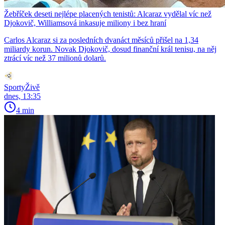
Žebříček deseti nejlépe placených tenistů: Alcaraz vydělal víc než
Djokovič, Williamsová inkasuje miliony i bez hraní
Carlos Alcaraz si za posledních dvanáct měsíců přišel na 1,34
miliardy korun. Novak Djokovič, dosud finanční král tenisu, na něj
ztrácí víc než 37 milionů dolarů.
SportyŽivě
dnes, 13:35
4 min