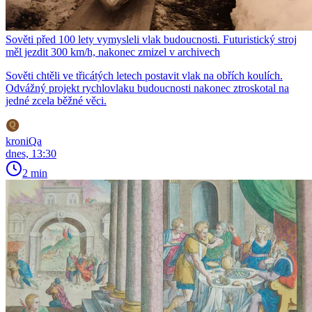
Sověti před 100 lety vymysleli vlak budoucnosti. Futuristický stroj
měl jezdit 300 km/h, nakonec zmizel v archivech
Sověti chtěli ve třicátých letech postavit vlak na obřích koulích.
Odvážný projekt rychlovlaku budoucnosti nakonec ztroskotal na
jedné zcela běžné věci.
kroniQa
dnes, 13:30
2 min