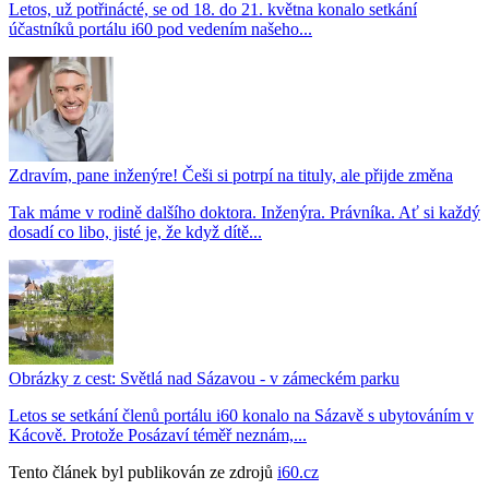
Letos, už potřinácté, se od 18. do 21. května konalo setkání
účastníků portálu i60 pod vedením našeho...
Zdravím, pane inženýre! Češi si potrpí na tituly, ale přijde změna
Tak máme v rodině dalšího doktora. Inženýra. Právníka. Ať si každý
dosadí co libo, jisté je, že když dítě...
Obrázky z cest: Světlá nad Sázavou - v zámeckém parku
Letos se setkání členů portálu i60 konalo na Sázavě s ubytováním v
Kácově. Protože Posázaví téměř neznám,...
Tento článek byl publikován ze zdrojů
i60.cz