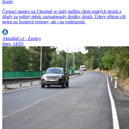
fronty
Čerpací stanice na Ukrajině se staly dalším cílem ruských dronů a
úřady za jediný měsíc zaznamenaly desítky útoků. Údery přitom cílí
nejen na frontové regiony, ale i na vnitrozemí.
Aktuálně.cz - Zprávy
dnes, 14:03