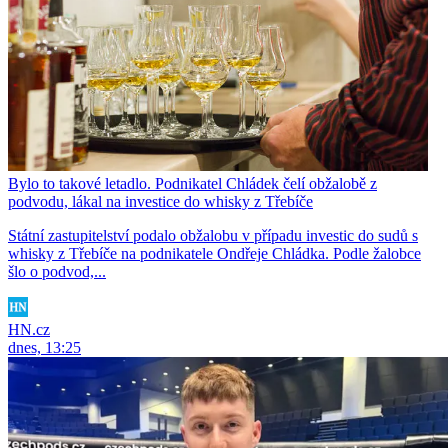
Bylo to takové letadlo. Podnikatel Chládek čelí obžalobě z
podvodu, lákal na investice do whisky z Třebíče
Státní zastupitelství podalo obžalobu v případu investic do sudů s
whisky z Třebíče na podnikatele Ondřeje Chládka. Podle žalobce
šlo o podvod,...
HN.cz
dnes, 13:25