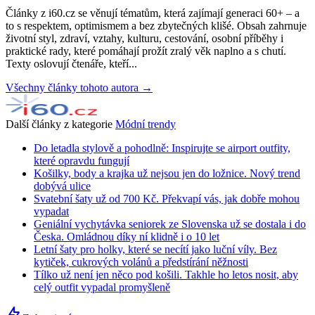
Články z i60.cz se věnují tématům, která zajímají generaci 60+ – a
to s respektem, optimismem a bez zbytečných klišé. Obsah zahrnuje
životní styl, zdraví, vztahy, kulturu, cestování, osobní příběhy i
praktické rady, které pomáhají prožít zralý věk naplno a s chutí.
Texty oslovují čtenáře, kteří...
Všechny články tohoto autora →
Další články z kategorie
Módní trendy
Do letadla stylově a pohodlně: Inspirujte se airport outfity,
které opravdu fungují
Košilky, body a krajka už nejsou jen do ložnice. Nový trend
dobývá ulice
Svatební šaty už od 700 Kč. Překvapí vás, jak dobře mohou
vypadat
Geniální vychytávka seniorek ze Slovenska už se dostala i do
Česka. Omládnou díky ní klidně i o 10 let
Letní šaty pro holky, které se necítí jako luční víly. Bez
kytiček, cukrových volánů a předstírání něžnosti
Tílko už není jen něco pod košili. Takhle ho letos nosit, aby
celý outfit vypadal promyšleně