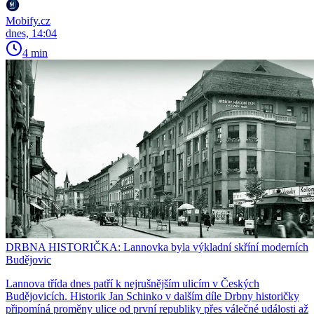
Mobify.cz
dnes, 14:04
4 min
DRBNA HISTORIČKA: Lannovka byla výkladní skříní moderních
Budějovic
Lannova třída dnes patří k nejrušnějším ulicím v Českých
Budějovicích. Historik Jan Schinko v dalším díle Drbny historičky
připomíná proměny ulice od první republiky přes válečné události až