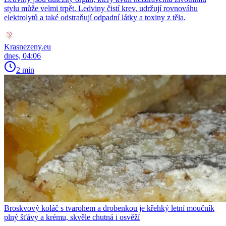
stylu může velmi trpět. Ledviny čistí krev, udržují rovnováhu
elektrolytů a také odstraňují odpadní látky a toxiny z těla.
Krasnezeny.eu
dnes, 04:06
2 min
Broskvový koláč s tvarohem a drobenkou je křehký letní moučník
plný šťávy a krému, skvěle chutná i osvěží