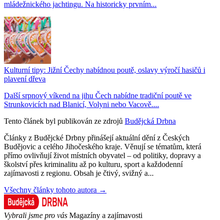
mládežnického jachtingu. Na historicky prvním...
Kulturní tipy: Jižní Čechy nabídnou poutě, oslavy výročí hasičů i
plavení dřeva
Další srpnový víkend na jihu Čech nabídne tradiční poutě ve
Strunkovicích nad Blanicí, Volyni nebo Vacově....
Tento článek byl publikován ze zdrojů
Budějcká Drbna
Články z Budějcké Drbny přinášejí aktuální dění z Českých
Budějovic a celého Jihočeského kraje. Věnují se tématům, která
přímo ovlivňují život místních obyvatel – od politiky, dopravy a
školství přes kriminalitu až po kulturu, sport a každodenní
zajímavosti z regionu. Obsah je čtivý, svižný a...
Všechny články tohoto autora →
Vybrali jsme pro vás
Magazíny a zajímavosti