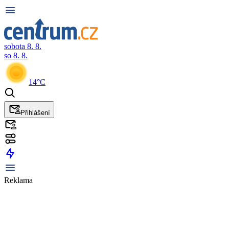
sobota 8. 8.
so 8. 8.
14°C
Přihlášení
Reklama