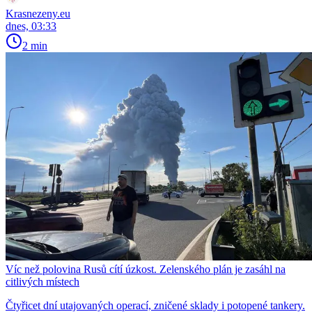
Krasnezeny.eu
dnes, 03:33
2 min
Víc než polovina Rusů cítí úzkost. Zelenského plán je zasáhl na
citlivých místech
Čtyřicet dní utajovaných operací, zničené sklady i potopené tankery.