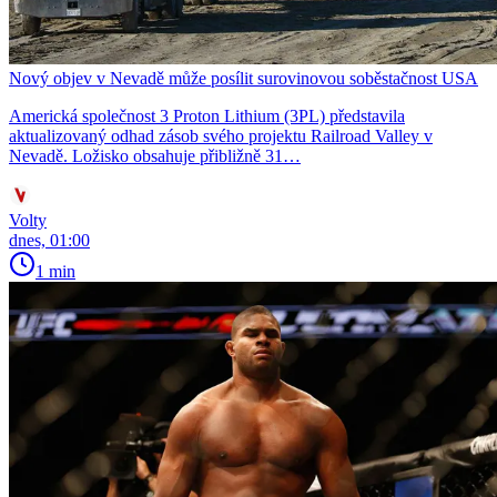
Nový objev v Nevadě může posílit surovinovou soběstačnost USA
Americká společnost 3 Proton Lithium (3PL) představila
aktualizovaný odhad zásob svého projektu Railroad Valley v
Nevadě. Ložisko obsahuje přibližně 31…
Volty
dnes, 01:00
1 min