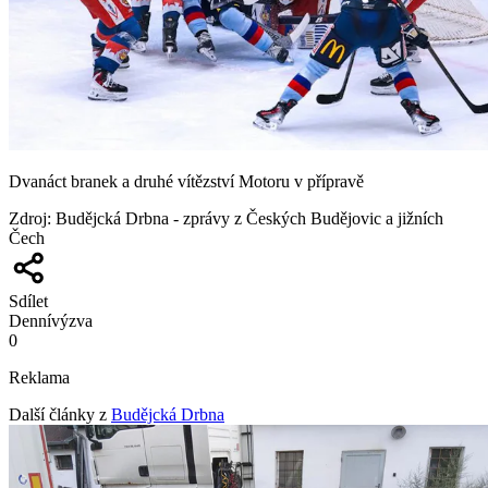
Dvanáct branek a druhé vítězství Motoru v přípravě
Zdroj
:
Budějcká Drbna - zprávy z Českých Budějovic a jižních
Čech
Sdílet
Denní
výzva
0
Reklama
Další články z
Budějcká Drbna