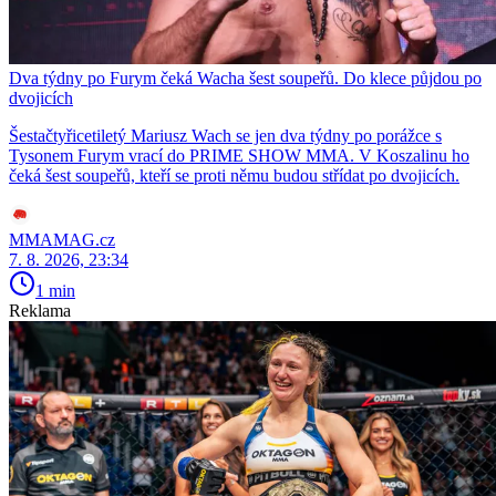
Dva týdny po Furym čeká Wacha šest soupeřů. Do klece půjdou po
dvojicích
Šestačtyřicetiletý Mariusz Wach se jen dva týdny po porážce s
Tysonem Furym vrací do PRIME SHOW MMA. V Koszalinu ho
čeká šest soupeřů, kteří se proti němu budou střídat po dvojicích.
MMAMAG.cz
7. 8. 2026, 23:34
1 min
Reklama