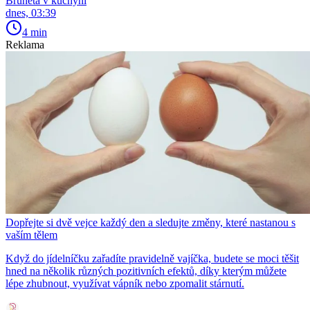
Bruneta v kuchyni
dnes, 03:39
4 min
Reklama
Dopřejte si dvě vejce každý den a sledujte změny, které nastanou s
vaším tělem
Když do jídelníčku zařadíte pravidelně vajíčka, budete se moci těšit
hned na několik různých pozitivních efektů, díky kterým můžete
lépe zhubnout, využívat vápník nebo zpomalit stárnutí.