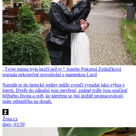
„Tvoje máma byla hezčí než ty.“ Amelie Pokorná Zedníčková
popsala nekonečné srovnávání s maminkou Lucií
Narodit se do herecké rodiny může zvenčí vypadat jako výhra v
loterii. Dveře do zákulisí jsou otevřené, známé tváře jsou součástí
běžného života a svět, ke kterému se jiní složitě propracovávají,
máte odmalička na dosah.
Žena.cz
dnes, 03:59