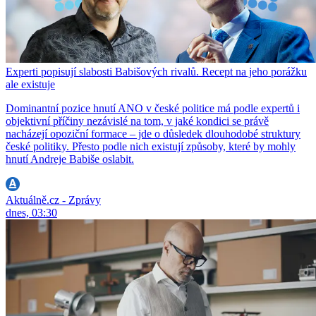
Experti popisují slabosti Babišových rivalů. Recept na jeho porážku
ale existuje
Dominantní pozice hnutí ANO v české politice má podle expertů i
objektivní příčiny nezávislé na tom, v jaké kondici se právě
nacházejí opoziční formace – jde o důsledek dlouhodobé struktury
české politiky. Přesto podle nich existují způsoby, které by mohly
hnutí Andreje Babiše oslabit.
Aktuálně.cz - Zprávy
dnes, 03:30