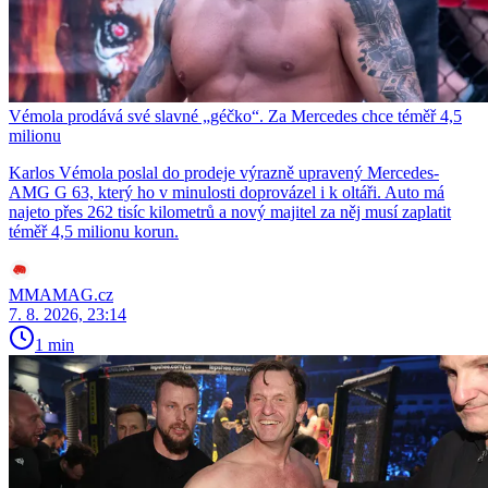
Vémola prodává své slavné „géčko“. Za Mercedes chce téměř 4,5
milionu
Karlos Vémola poslal do prodeje výrazně upravený Mercedes-
AMG G 63, který ho v minulosti doprovázel i k oltáři. Auto má
najeto přes 262 tisíc kilometrů a nový majitel za něj musí zaplatit
téměř 4,5 milionu korun.
MMAMAG.cz
7. 8. 2026, 23:14
1 min