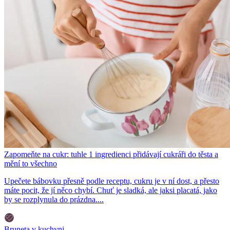
Zapomeňte na cukr: tuhle 1 ingredienci přidávají cukráři do těsta a
mění to všechno
Upečete bábovku přesně podle receptu, cukru je v ní dost, a přesto
máte pocit, že jí něco chybí. Chuť je sladká, ale jaksi placatá, jako
by se rozplynula do prázdna....
Bruneta v kuchyni