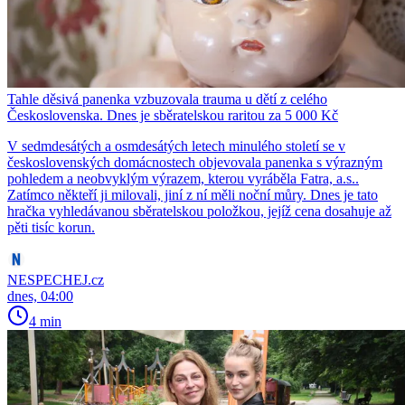
Tahle děsivá panenka vzbuzovala trauma u dětí z celého
Československa. Dnes je sběratelskou raritou za 5 000 Kč
V sedmdesátých a osmdesátých letech minulého století se v
československých domácnostech objevovala panenka s výrazným
pohledem a neobvyklým výrazem, kterou vyráběla Fatra, a.s..
Zatímco někteří ji milovali, jiní z ní měli noční můry. Dnes je tato
hračka vyhledávanou sběratelskou položkou, jejíž cena dosahuje až
pěti tisíc korun.
NESPECHEJ.cz
dnes, 04:00
4 min