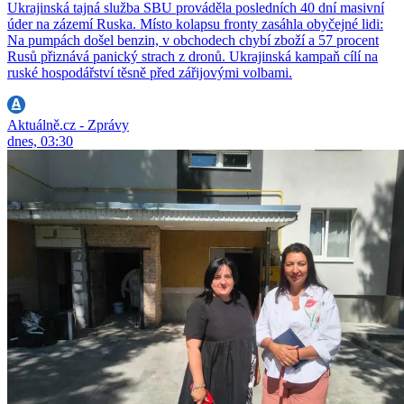
Ukrajinská tajná služba SBU prováděla posledních 40 dní masivní
úder na zázemí Ruska. Místo kolapsu fronty zasáhla obyčejné lidi:
Na pumpách došel benzin, v obchodech chybí zboží a 57 procent
Rusů přiznává panický strach z dronů. Ukrajinská kampaň cílí na
ruské hospodářství těsně před zářijovými volbami.
Aktuálně.cz - Zprávy
dnes, 03:30