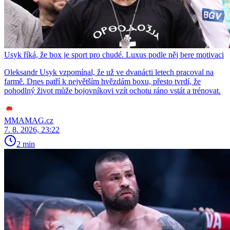
Usyk říká, že box je sport pro chudé. Luxus podle něj bere motivaci
Oleksandr Usyk vzpomínal, že už ve dvanácti letech pracoval na
farmě. Dnes patří k největším hvězdám boxu, přesto tvrdí, že
pohodlný život může bojovníkovi vzít ochotu ráno vstát a trénovat.
MMAMAG.cz
7. 8. 2026, 23:22
2 min