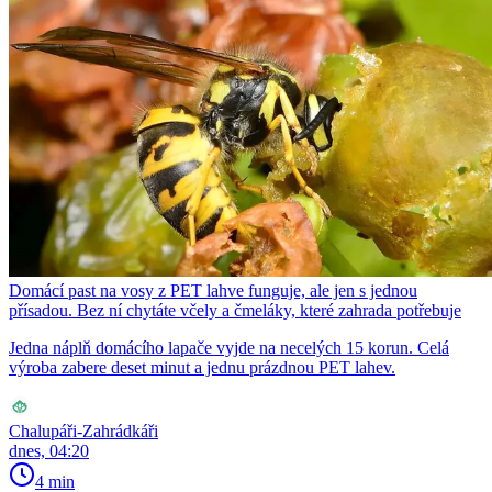
Domácí past na vosy z PET lahve funguje, ale jen s jednou
přísadou. Bez ní chytáte včely a čmeláky, které zahrada potřebuje
Jedna náplň domácího lapače vyjde na necelých 15 korun. Celá
výroba zabere deset minut a jednu prázdnou PET lahev.
Chalupáři-Zahrádkáři
dnes, 04:20
4 min