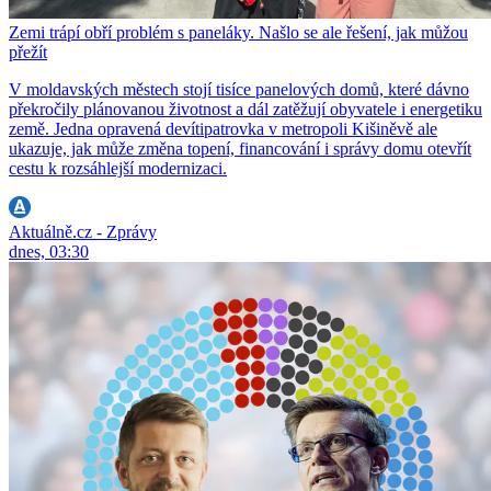
Zemi trápí obří problém s paneláky. Našlo se ale řešení, jak můžou
přežít
V moldavských městech stojí tisíce panelových domů, které dávno
překročily plánovanou životnost a dál zatěžují obyvatele i energetiku
země. Jedna opravená devítipatrovka v metropoli Kišiněvě ale
ukazuje, jak může změna topení, financování i správy domu otevřít
cestu k rozsáhlejší modernizaci.
Aktuálně.cz - Zprávy
dnes, 03:30