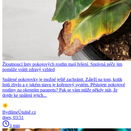
Žloutnoucí listy pokojových rostlin mají řešení. Správná péče jim
pomůže vrátit zdravý vzhled
Spálené pokojovky je možné ještě zachránit. Záleží na tom, kolik
listů zbylo a v jakém stavu je kořenový systém. Pěstujete pokojové
rostliny na okenním parapetu? Pak se vám může někdy stát, že
dojde ke spálení jejich...
BydlímeÚtulně.cz
dnes, 03:51
3 min