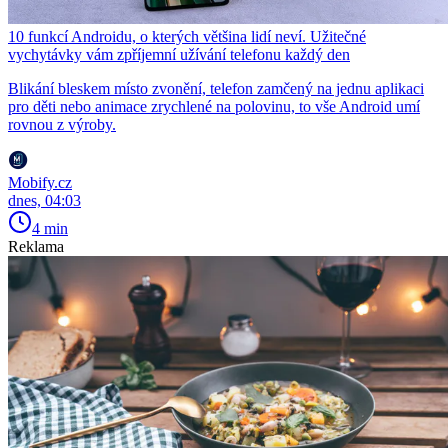
10 funkcí Androidu, o kterých většina lidí neví. Užitečné
vychytávky vám zpříjemní užívání telefonu každý den
Blikání bleskem místo zvonění, telefon zamčený na jednu aplikaci
pro děti nebo animace zrychlené na polovinu, to vše Android umí
rovnou z výroby.
Mobify.cz
dnes, 04:03
4 min
Reklama