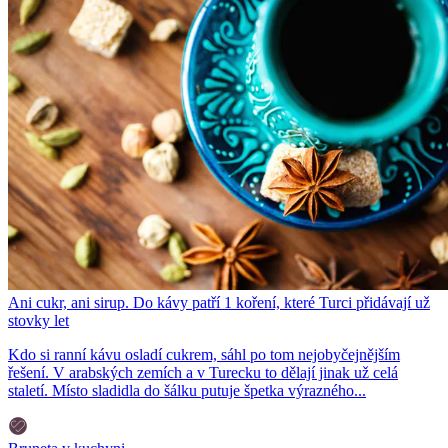
Ani cukr, ani sirup. Do kávy patří 1 koření, které Turci přidávají už
stovky let
Kdo si ranní kávu osladí cukrem, sáhl po tom nejobyčejnějším
řešení. V arabských zemích a v Turecku to dělají jinak už celá
staletí. Místo sladidla do šálku putuje špetka výrazného...