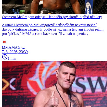
Overeem McGregora odepsal. Jeho tělo prý skončilo před pěti lety
Alistair Overeem po McGregorově neúspěšném návratu nevidí
důvod k dalšímu zápasu. Ir podle něj už nemá tělo ani životní režim
pro špičkové MMA a comeback označil za tah na peníze.
MMAMAG.cz
7. 8. 2026, 23:39
1 min