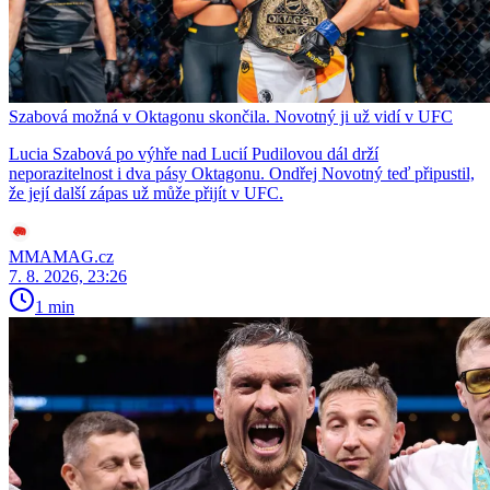
Szabová možná v Oktagonu skončila. Novotný ji už vidí v UFC
Lucia Szabová po výhře nad Lucií Pudilovou dál drží
neporazitelnost i dva pásy Oktagonu. Ondřej Novotný teď připustil,
že její další zápas už může přijít v UFC.
MMAMAG.cz
7. 8. 2026, 23:26
1 min