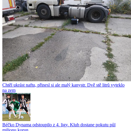
Chtěl ukrást naftu, přinesl si ale malý kanystr. Dvě stě litrů vyteklo
na zem
Béčko Dynama odstoupilo z 4. ligy. Klub dostane pokutu půl
milionu korun