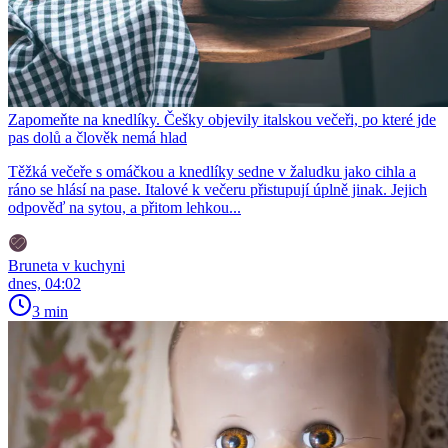
Zapomeňte na knedlíky. Češky objevily italskou večeři, po které jde
pas dolů a člověk nemá hlad
Těžká večeře s omáčkou a knedlíky sedne v žaludku jako cihla a
ráno se hlásí na pase. Italové k večeru přistupují úplně jinak. Jejich
odpověď na sytou, a přitom lehkou...
Bruneta v kuchyni
dnes, 04:02
3 min