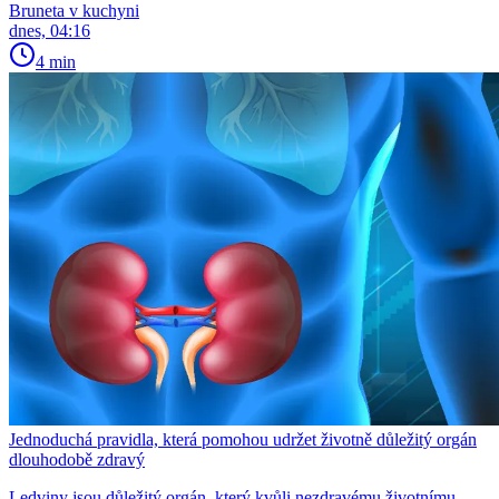
Bruneta v kuchyni
dnes, 04:16
4 min
Jednoduchá pravidla, která pomohou udržet životně důležitý orgán
dlouhodobě zdravý
Ledviny jsou důležitý orgán, který kvůli nezdravému životnímu