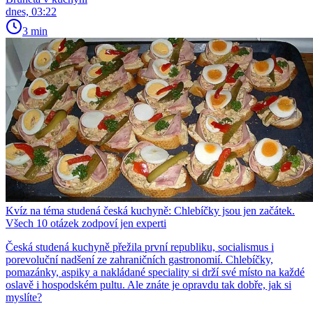
dnes, 03:22
3 min
Kvíz na téma studená česká kuchyně: Chlebíčky jsou jen začátek.
Všech 10 otázek zodpoví jen experti
Česká studená kuchyně přežila první republiku, socialismus i
porevoluční nadšení ze zahraničních gastronomií. Chlebíčky,
pomazánky, aspiky a nakládané speciality si drží své místo na každé
oslavě i hospodském pultu. Ale znáte je opravdu tak dobře, jak si
myslíte?