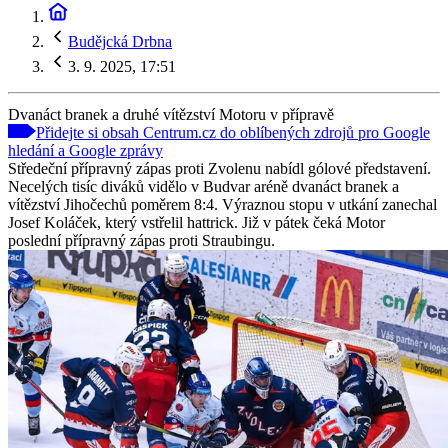
Budějcká Drbna
3. 9. 2025, 17:51
Dvanáct branek a druhé vítězství Motoru v přípravě
Přidejte si obsah Centrum.cz do oblíbených zdrojů pro Google
hledání a Google zprávy
Středeční přípravný zápas proti Zvolenu nabídl gólové představení.
Necelých tisíc diváků vidělo v Budvar aréně dvanáct branek a
vítězství Jihočechů poměrem 8:4. Výraznou stopu v utkání zanechal
Josef Koláček, který vstřelil hattrick. Již v pátek čeká Motor
poslední přípravný zápas proti Straubingu.