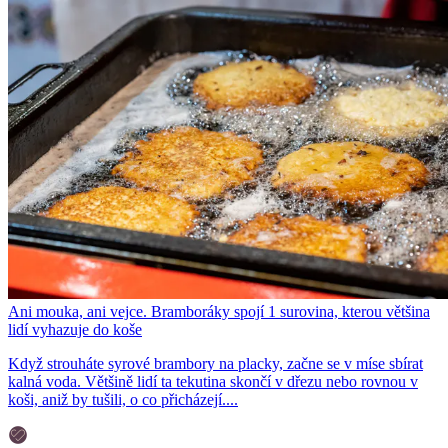
Ani mouka, ani vejce. Bramboráky spojí 1 surovina, kterou většina
lidí vyhazuje do koše
Když strouháte syrové brambory na placky, začne se v míse sbírat
kalná voda. Většině lidí ta tekutina skončí v dřezu nebo rovnou v
koši, aniž by tušili, o co přicházejí....