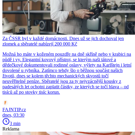
Za ČSSR byl v každé domácnosti. Dnes už se jich dochoval jen
zlomek a sběratelé nabízejí 200 000 Kč
Možná ho máte v koženém pouzdře na dně skříně nebo v krabici na
půdě i vy. Elegantní kovový přístroj, se kterým naši tátové a
dědečkové dokumentovali rodinné oslavy, výlety na Karlštejn i letní
dovolené u rybníka. Zatímco tehdy šlo o běžnou součást našich
životů, dnes se kolem těchto mechanických skvostů točí
neuvěřitelné peníze. Sběratelé jsou za ty nejvzácnější kousky z
padesátých let ochotni zaplatit částky, ze kterých se točí hlava – od
tisíců až po stovky tisíc korun.
FAJNTIP.cz
dnes, 03:30
3 min
Reklama