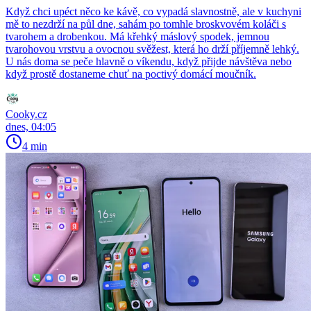
Když chci upéct něco ke kávě, co vypadá slavnostně, ale v kuchyni
mě to nezdrží na půl dne, sahám po tomhle broskvovém koláči s
tvarohem a drobenkou. Má křehký máslový spodek, jemnou
tvarohovou vrstvu a ovocnou svěžest, která ho drží příjemně lehký.
U nás doma se peče hlavně o víkendu, když přijde návštěva nebo
když prostě dostaneme chuť na poctivý domácí moučník.
Cooky.cz
dnes, 04:05
4 min