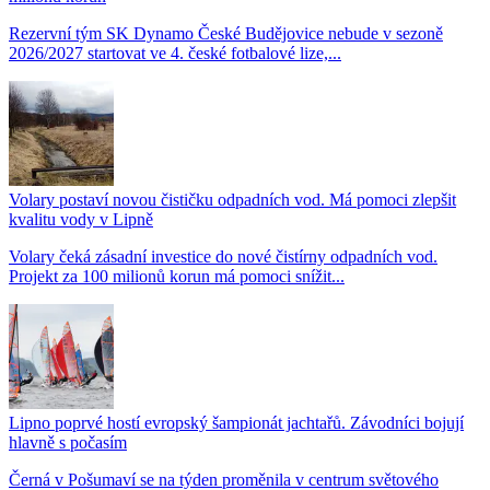
Rezervní tým SK Dynamo České Budějovice nebude v sezoně
2026/2027 startovat ve 4. české fotbalové lize,...
Volary postaví novou čističku odpadních vod. Má pomoci zlepšit
kvalitu vody v Lipně
Volary čeká zásadní investice do nové čistírny odpadních vod.
Projekt za 100 milionů korun má pomoci snížit...
Lipno poprvé hostí evropský šampionát jachtařů. Závodníci bojují
hlavně s počasím
Černá v Pošumaví se na týden proměnila v centrum světového