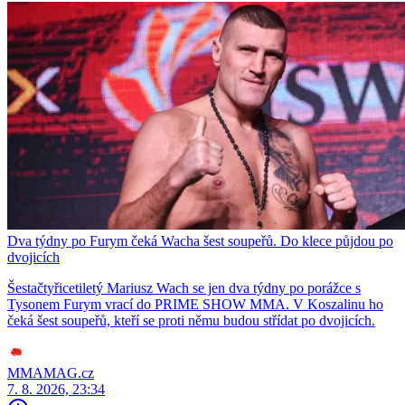
Dva týdny po Furym čeká Wacha šest soupeřů. Do klece půjdou po
dvojicích
Šestačtyřicetiletý Mariusz Wach se jen dva týdny po porážce s
Tysonem Furym vrací do PRIME SHOW MMA. V Koszalinu ho
čeká šest soupeřů, kteří se proti němu budou střídat po dvojicích.
MMAMAG.cz
7. 8. 2026, 23:34