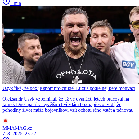
1 min
Usyk říká, že box je sport pro chudé. Luxus podle něj bere motivaci
Oleksandr Usyk vzpomínal, že už ve dvanácti letech pracoval na
farmě. Dnes patří k největším hvězdám boxu, přesto tvrdí, že
pohodlný život může bojovníkovi vzít ochotu ráno vstát a trénovat.
MMAMAG.cz
7. 8. 2026, 23:22