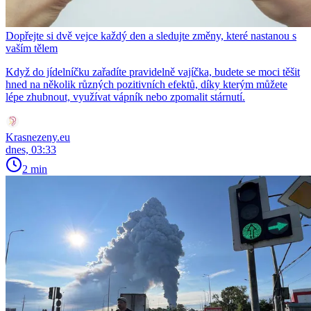
Dopřejte si dvě vejce každý den a sledujte změny, které nastanou s
vaším tělem
Když do jídelníčku zařadíte pravidelně vajíčka, budete se moci těšit
hned na několik různých pozitivních efektů, díky kterým můžete
lépe zhubnout, využívat vápník nebo zpomalit stárnutí.
Krasnezeny.eu
dnes, 03:33
2 min