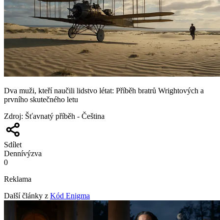
Dva muži, kteří naučili lidstvo létat: Příběh bratrů Wrightových a
prvního skutečného letu
Zdroj
:
Šťavnatý příběh - Čeština
Sdílet
Denní
výzva
0
Reklama
Další články z
Kód Enigma