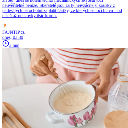
životů, dnes se kolem těchto mechanických skvostů točí
neuvěřitelné peníze. Sběratelé jsou za ty nejvzácnější kousky z
padesátých let ochotni zaplatit částky, ze kterých se točí hlava – od
tisíců až po stovky tisíc korun.
FAJNTIP.cz
dnes, 03:30
3 min