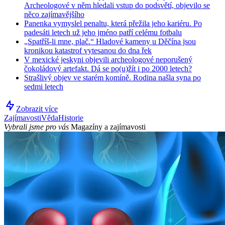
Archeologové v něm hledali vstup do podsvětí, objevilo se
něco zajímavějšího
Panenka vymyslel penaltu, která přežila jeho kariéru. Po
padesáti letech už jeho jméno patří celému fotbalu
„Spatříš-li mne, plač.“ Hladové kameny u Děčína jsou
kronikou katastrof vytesanou do dna řek
V mexické jeskyni objevili archeologové neporušený
čokoládový artefakt. Dá se po(u)žít i po 2000 letech?
Strašlivý objev ve starém komíně. Rodina našla syna po
sedmi letech
Zobrazit více
Zajímavosti
Věda
Historie
Vybrali jsme pro vás
Magazíny a zajímavosti