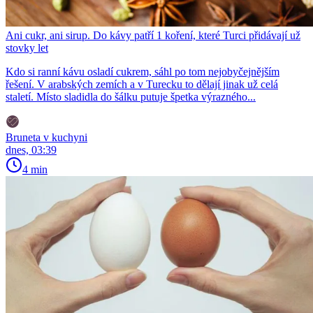
Ani cukr, ani sirup. Do kávy patří 1 koření, které Turci přidávají už
stovky let
Kdo si ranní kávu osladí cukrem, sáhl po tom nejobyčejnějším
řešení. V arabských zemích a v Turecku to dělají jinak už celá
staletí. Místo sladidla do šálku putuje špetka výrazného...
Bruneta v kuchyni
dnes, 03:39
4 min