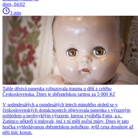
dnes, 04:02
3 min
Tahle děsivá panenka vzbuzovala trauma u dětí z celého
Československa. Dnes je sběratelskou raritou za 5 000 Kč
V sedmdesátých a osmdesátých letech minulého století se v
československých domácnostech objevovala panenka s výrazným
pohledem a neobvyklým výrazem, kterou vyráběla Fatra, a.s..
Zatímco někteří ji milovali, jiní z ní měli noční můry. Dnes je tato
hračka vyhledávanou sběratelskou položkou, jejíž cena dosahuje až
pěti tisíc korun.