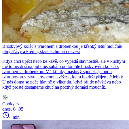
Broskvový koláč s tvarohem a drobenkou je křehký letní moučník
plný šťávy a krému, skvěle chutná i osvěží
Když chci upéct něco ke kávě, co vypadá slavnostně, ale v kuchyni
mě to nezdrží na půl dne, sahám po tomhle broskvovém koláči s
tvarohem a drobenkou. Má křehký máslový spodek, jemnou
tvarohovou vrstvu a ovocnou svěžest, která ho drží příjemně lehký.
U nás doma se peče hlavně o víkendu, když přijde návštěva nebo
když prostě dostaneme chuť na poctivý domácí moučník.
Cooky.cz
dnes, 04:05
4 min