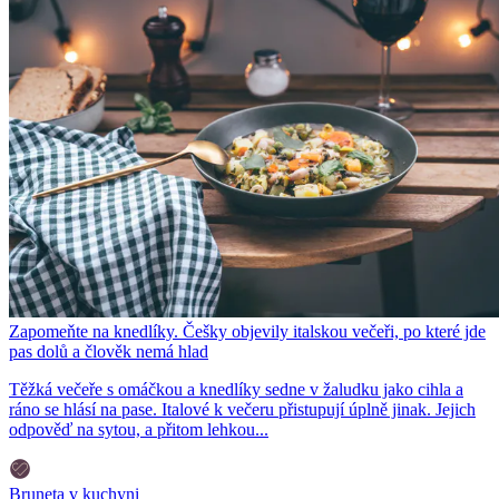
Zapomeňte na knedlíky. Češky objevily italskou večeři, po které jde
pas dolů a člověk nemá hlad
Těžká večeře s omáčkou a knedlíky sedne v žaludku jako cihla a
ráno se hlásí na pase. Italové k večeru přistupují úplně jinak. Jejich
odpověď na sytou, a přitom lehkou...
Bruneta v kuchyni