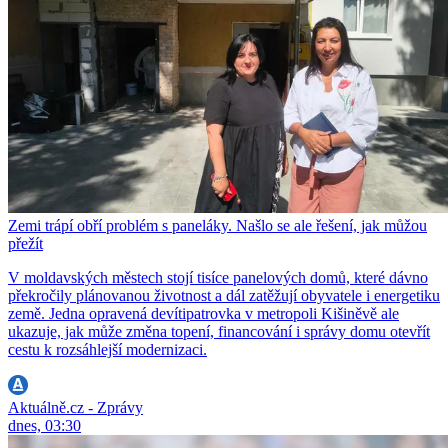
Zemi trápí obří problém s paneláky. Našlo se ale řešení, jak můžou
přežít
V moldavských městech stojí tisíce panelových domů, které dávno
překročily plánovanou životnost a dál zatěžují obyvatele i energetiku
země. Jedna opravená devítipatrovka v metropoli Kišiněvě ale
ukazuje, jak může změna topení, financování i správy domu otevřít
cestu k rozsáhlejší modernizaci.
Aktuálně.cz - Zprávy
dnes, 03:30