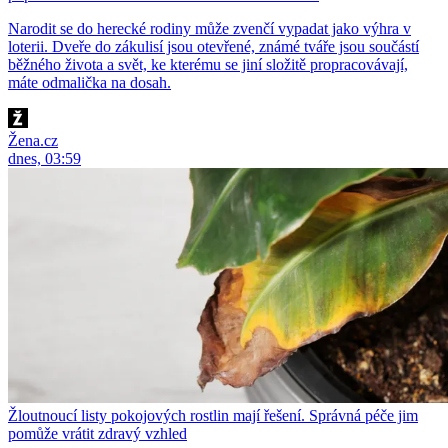
Narodit se do herecké rodiny může zvenčí vypadat jako výhra v
loterii. Dveře do zákulisí jsou otevřené, známé tváře jsou součástí
běžného života a svět, ke kterému se jiní složitě propracovávají,
máte odmalička na dosah.
Žena.cz
dnes, 03:59
Žloutnoucí listy pokojových rostlin mají řešení. Správná péče jim
pomůže vrátit zdravý vzhled