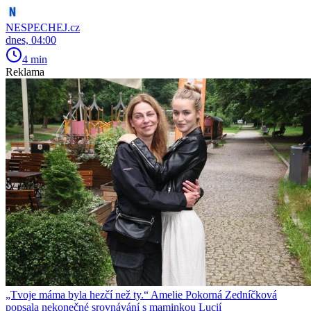
NESPECHEJ.cz
dnes, 04:00
4 min
Reklama
„Tvoje máma byla hezčí než ty.“ Amelie Pokorná Zedníčková
popsala nekonečné srovnávání s maminkou Lucií