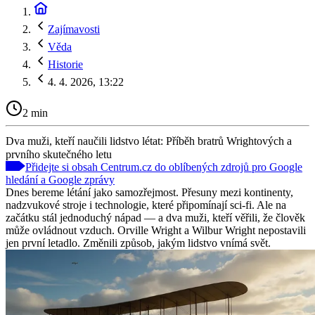
Zajímavosti
Věda
Historie
4. 4. 2026, 13:22
2 min
Dva muži, kteří naučili lidstvo létat: Příběh bratrů Wrightových a
prvního skutečného letu
Přidejte si obsah Centrum.cz do oblíbených zdrojů pro Google
hledání a Google zprávy
Dnes bereme létání jako samozřejmost. Přesuny mezi kontinenty,
nadzvukové stroje i technologie, které připomínají sci-fi. Ale na
začátku stál jednoduchý nápad — a dva muži, kteří věřili, že člověk
může ovládnout vzduch. Orville Wright a Wilbur Wright nepostavili
jen první letadlo. Změnili způsob, jakým lidstvo vnímá svět.