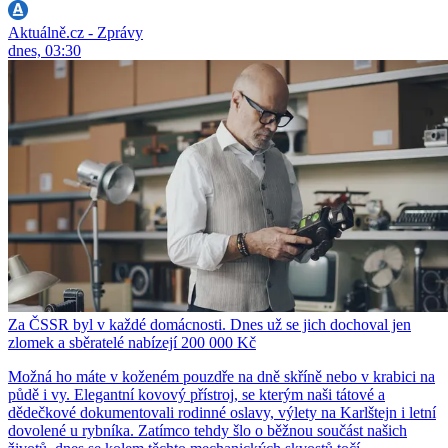
Aktuálně.cz - Zprávy
dnes, 03:30
Za ČSSR byl v každé domácnosti. Dnes už se jich dochoval jen
zlomek a sběratelé nabízejí 200 000 Kč
Možná ho máte v koženém pouzdře na dně skříně nebo v krabici na
půdě i vy. Elegantní kovový přístroj, se kterým naši tátové a
dědečkové dokumentovali rodinné oslavy, výlety na Karlštejn i letní
dovolené u rybníka. Zatímco tehdy šlo o běžnou součást našich