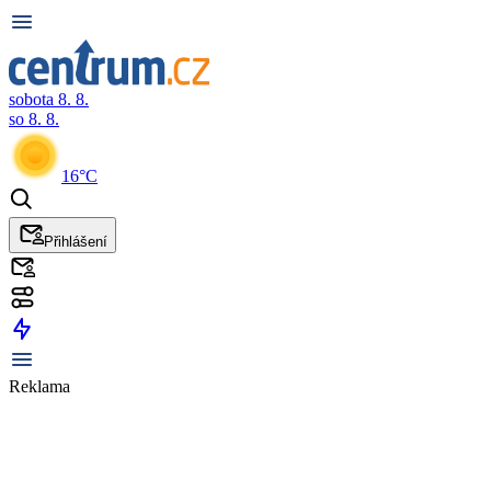
sobota 8. 8.
so 8. 8.
16°C
Přihlášení
Reklama