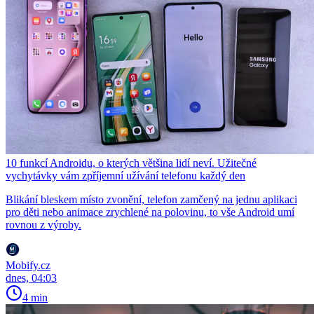
10 funkcí Androidu, o kterých většina lidí neví. Užitečné
vychytávky vám zpříjemní užívání telefonu každý den
Blikání bleskem místo zvonění, telefon zamčený na jednu aplikaci
pro děti nebo animace zrychlené na polovinu, to vše Android umí
rovnou z výroby.
Mobify.cz
dnes, 04:03
4 min