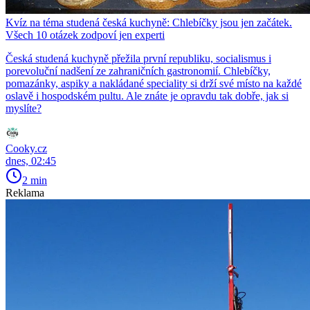
Kvíz na téma studená česká kuchyně: Chlebíčky jsou jen začátek.
Všech 10 otázek zodpoví jen experti
Česká studená kuchyně přežila první republiku, socialismus i
porevoluční nadšení ze zahraničních gastronomií. Chlebíčky,
pomazánky, aspiky a nakládané speciality si drží své místo na každé
oslavě i hospodském pultu. Ale znáte je opravdu tak dobře, jak si
myslíte?
Cooky.cz
dnes, 02:45
2 min
Reklama