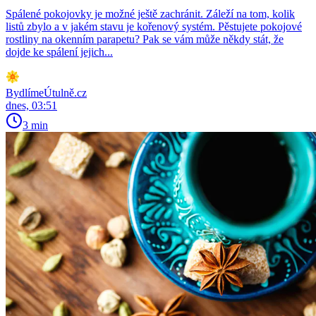
Spálené pokojovky je možné ještě zachránit. Záleží na tom, kolik
listů zbylo a v jakém stavu je kořenový systém. Pěstujete pokojové
rostliny na okenním parapetu? Pak se vám může někdy stát, že
dojde ke spálení jejich...
BydlímeÚtulně.cz
dnes, 03:51
3 min