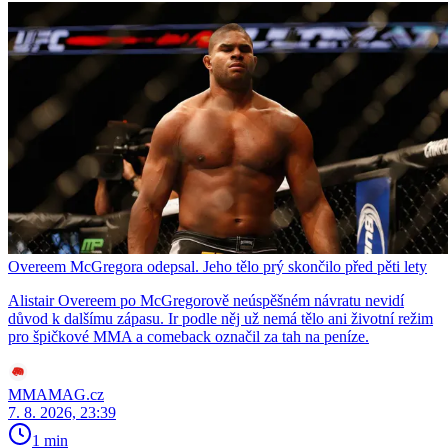
Overeem McGregora odepsal. Jeho tělo prý skončilo před pěti lety
Alistair Overeem po McGregorově neúspěšném návratu nevidí
důvod k dalšímu zápasu. Ir podle něj už nemá tělo ani životní režim
pro špičkové MMA a comeback označil za tah na peníze.
MMAMAG.cz
7. 8. 2026, 23:39
1 min