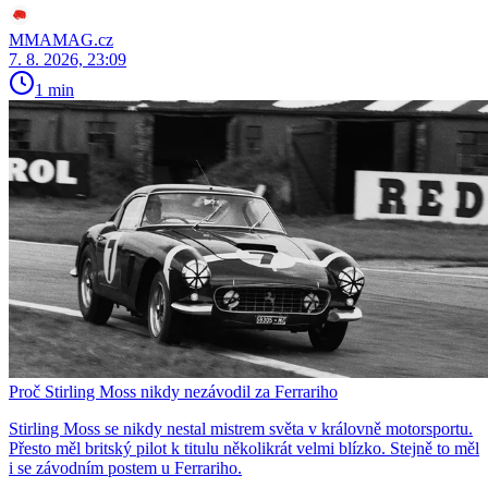
MMAMAG.cz
7. 8. 2026, 23:09
1 min
Proč Stirling Moss nikdy nezávodil za Ferrariho
Stirling Moss se nikdy nestal mistrem světa v královně motorsportu.
Přesto měl britský pilot k titulu několikrát velmi blízko. Stejně to měl
i se závodním postem u Ferrariho.