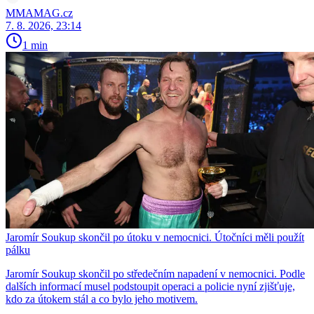
MMAMAG.cz
7. 8. 2026, 23:14
1 min
Jaromír Soukup skončil po útoku v nemocnici. Útočníci měli použít
pálku
Jaromír Soukup skončil po středečním napadení v nemocnici. Podle
dalších informací musel podstoupit operaci a policie nyní zjišťuje,
kdo za útokem stál a co bylo jeho motivem.