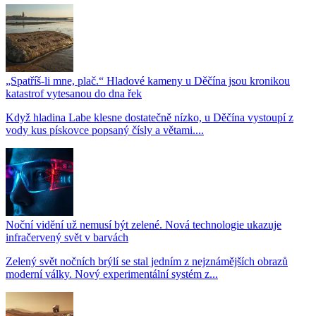
„Spatříš-li mne, plač.“ Hladové kameny u Děčína jsou kronikou
katastrof vytesanou do dna řek
Když hladina Labe klesne dostatečně nízko, u Děčína vystoupí z
vody kus pískovce popsaný čísly a větami....
Noční vidění už nemusí být zelené. Nová technologie ukazuje
infračervený svět v barvách
Zelený svět nočních brýlí se stal jedním z nejznámějších obrazů
moderní války. Nový experimentální systém z...