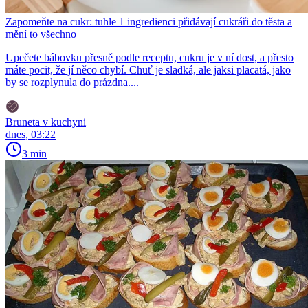
Zapomeňte na cukr: tuhle 1 ingredienci přidávají cukráři do těsta a
mění to všechno
Upečete bábovku přesně podle receptu, cukru je v ní dost, a přesto
máte pocit, že jí něco chybí. Chuť je sladká, ale jaksi placatá, jako
by se rozplynula do prázdna....
Bruneta v kuchyni
dnes, 03:22
3 min