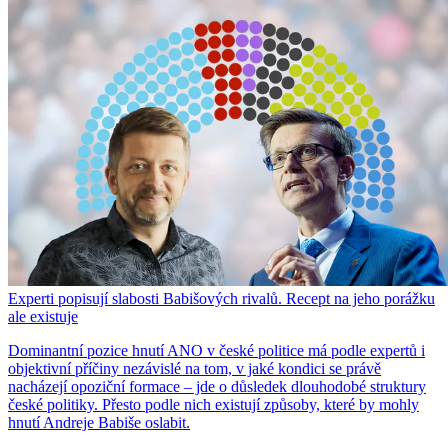
Experti popisují slabosti Babišových rivalů. Recept na jeho porážku
ale existuje
Dominantní pozice hnutí ANO v české politice má podle expertů i
objektivní příčiny nezávislé na tom, v jaké kondici se právě
nacházejí opoziční formace – jde o důsledek dlouhodobé struktury
české politiky. Přesto podle nich existují způsoby, které by mohly
hnutí Andreje Babiše oslabit.