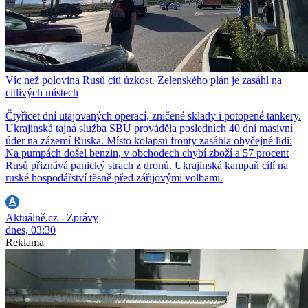
Víc než polovina Rusů cítí úzkost. Zelenského plán je zasáhl na
citlivých místech
Čtyřicet dní utajovaných operací, zničené sklady i potopené tankery.
Ukrajinská tajná služba SBU prováděla posledních 40 dní masivní
úder na zázemí Ruska. Místo kolapsu fronty zasáhla obyčejné lidi:
Na pumpách došel benzin, v obchodech chybí zboží a 57 procent
Rusů přiznává panický strach z dronů. Ukrajinská kampaň cílí na
ruské hospodářství těsně před zářijovými volbami.
Aktuálně.cz - Zprávy
dnes, 03:30
Reklama