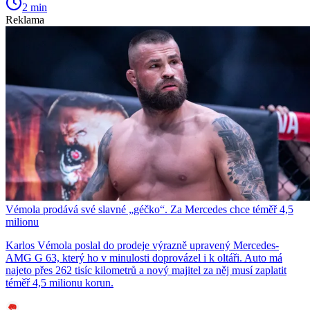
2 min
Reklama
Vémola prodává své slavné „géčko“. Za Mercedes chce téměř 4,5
milionu
Karlos Vémola poslal do prodeje výrazně upravený Mercedes-
AMG G 63, který ho v minulosti doprovázel i k oltáři. Auto má
najeto přes 262 tisíc kilometrů a nový majitel za něj musí zaplatit
téměř 4,5 milionu korun.