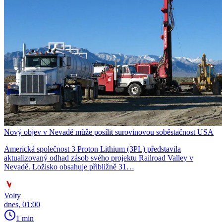
Nový objev v Nevadě může posílit surovinovou soběstačnost USA
Americká společnost 3 Proton Lithium (3PL) představila
aktualizovaný odhad zásob svého projektu Railroad Valley v
Nevadě. Ložisko obsahuje přibližně 31…
Volty
dnes, 01:00
1 min