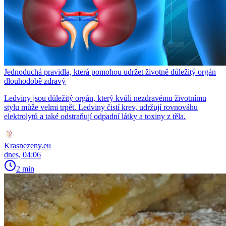
Jednoduchá pravidla, která pomohou udržet životně důležitý orgán
dlouhodobě zdravý
Ledviny jsou důležitý orgán, který kvůli nezdravému životnímu
stylu může velmi trpět. Ledviny čistí krev, udržují rovnováhu
elektrolytů a také odstraňují odpadní látky a toxiny z těla.
Krasnezeny.eu
dnes, 04:06
2 min