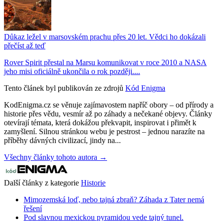
Důkaz ležel v marsovském prachu přes 20 let. Vědci ho dokázali
přečíst až teď
Rover Spirit přestal na Marsu komunikovat v roce 2010 a NASA
jeho misi oficiálně ukončila o rok později....
Tento článek byl publikován ze zdrojů
Kód Enigma
KodEnigma.cz se věnuje zajímavostem napříč obory – od přírody a
historie přes vědu, vesmír až po záhady a nečekané objevy. Články
otevírají témata, která dokážou překvapit, inspirovat i přimět k
zamyšlení. Silnou stránkou webu je pestrost – jednou narazíte na
příběhy dávných civilizací, jindy na...
Všechny články tohoto autora →
Další články z kategorie
Historie
Mimozemská loď, nebo tajná zbraň? Záhada z Tater nemá
řešení
Pod slavnou mexickou pyramidou vede tajný tunel.