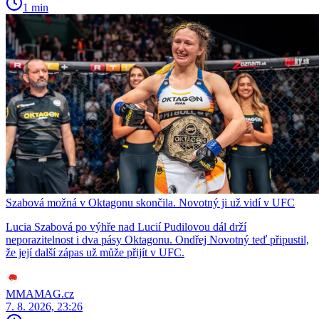
1 min
Szabová možná v Oktagonu skončila. Novotný ji už vidí v UFC
Lucia Szabová po výhře nad Lucií Pudilovou dál drží
neporazitelnost i dva pásy Oktagonu. Ondřej Novotný teď připustil,
že její další zápas už může přijít v UFC.
MMAMAG.cz
7. 8. 2026, 23:26