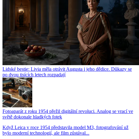
Lidské bestie: Livia měla otrávit Augusta i jeho dědice. Důkazy se
po dvou tisících letech rozpadají
Fotoaparát z roku 1954 přežil digitální revoluci. Analog se vrací ve
světě dokonale hladkých fotek
Když Leica v roce 1954 představila model M3, fotografování už
bylo moderní technologií, ale film zůstával...