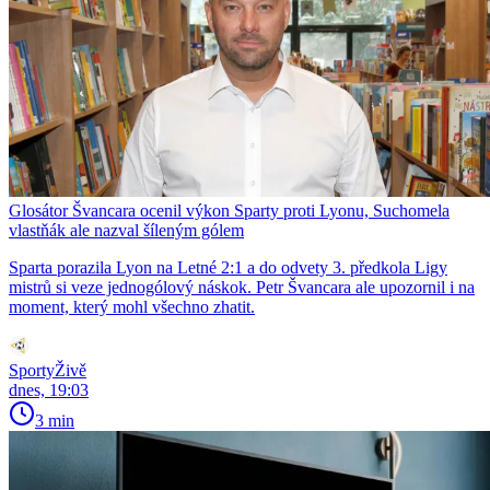
Glosátor Švancara ocenil výkon Sparty proti Lyonu, Suchomela
vlastňák ale nazval šíleným gólem
Sparta porazila Lyon na Letné 2:1 a do odvety 3. předkola Ligy
mistrů si veze jednogólový náskok. Petr Švancara ale upozornil i na
moment, který mohl všechno zhatit.
SportyŽivě
dnes, 19:03
3 min