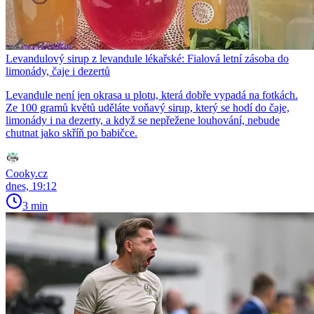
Levandulový sirup z levandule lékařské: Fialová letní zásoba do
limonády, čaje i dezertů
Levandule není jen okrasa u plotu, která dobře vypadá na fotkách.
Ze 100 gramů květů uděláte voňavý sirup, který se hodí do čaje,
limonády i na dezerty, a když se nepřežene louhování, nebude
chutnat jako skříň po babičce.
Cooky.cz
dnes, 19:12
3 min