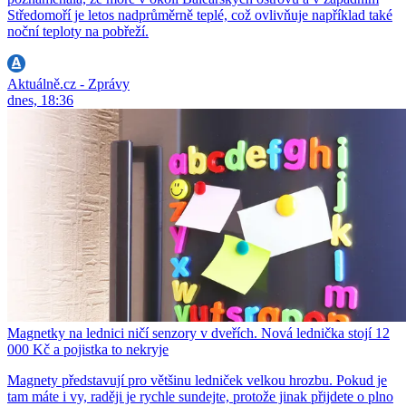
Středomoří je letos nadprůměrně teplé, což ovlivňuje například také
noční teploty na pobřeží.
Aktuálně.cz - Zprávy
dnes, 18:36
Magnetky na lednici ničí senzory v dveřích. Nová lednička stojí 12
000 Kč a pojistka to nekryje
Magnety představují pro většinu ledniček velkou hrozbu. Pokud je
tam máte i vy, raději je rychle sundejte, protože jinak přijdete o plno