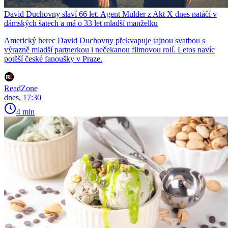
David Duchovny slaví 66 let. Agent Mulder z Akt X dnes natáčí v
dámských šatech a má o 33 let mladší manželku
Americký herec David Duchovny překvapuje tajnou svatbou s
výrazně mladší partnerkou i nečekanou filmovou rolí. Letos navíc
potěší české fanoušky v Praze.
ReadZone
dnes, 17:30
4 min