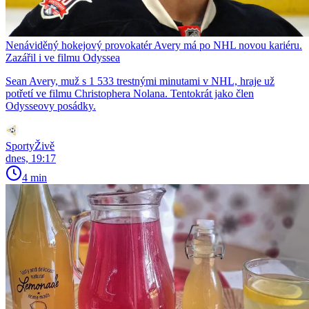
Nenáviděný hokejový provokatér Avery má po NHL novou kariéru.
Zazářil i ve filmu Odyssea
Sean Avery, muž s 1 533 trestnými minutami v NHL, hraje už
potřetí ve filmu Christophera Nolana. Tentokrát jako člen
Odysseovy posádky.
SportyŽivě
dnes, 19:17
4 min