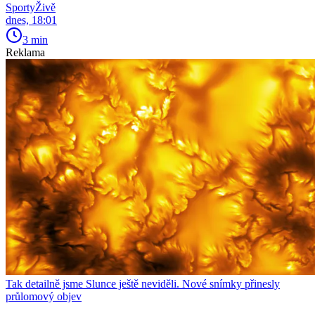
SportyŽivě
dnes, 18:01
3 min
Reklama
Tak detailně jsme Slunce ještě neviděli. Nové snímky přinesly
průlomový objev