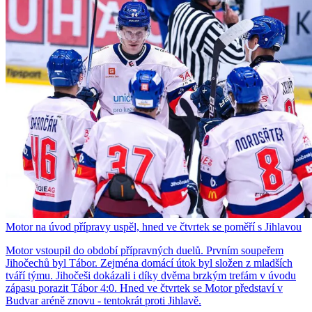
Motor na úvod přípravy uspěl, hned ve čtvrtek se poměří s Jihlavou
Motor vstoupil do období přípravných duelů. Prvním soupeřem
Jihočechů byl Tábor. Zejména domácí útok byl složen z mladších
tváří týmu. Jihočeši dokázali i díky dvěma brzkým trefám v úvodu
zápasu porazit Tábor 4:0. Hned ve čtvrtek se Motor představí v
Budvar aréně znovu - tentokrát proti Jihlavě.