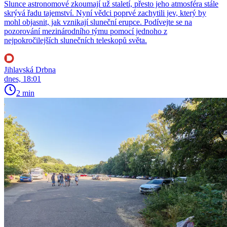
Slunce astronomové zkoumají už staletí, přesto jeho atmosféra stále
skrývá řadu tajemství. Nyní vědci poprvé zachytili jev, který by
mohl objasnit, jak vznikají sluneční erupce. Podívejte se na
pozorování mezinárodního týmu pomocí jednoho z
nejpokročilejších slunečních teleskopů světa.
Jihlavská Drbna
dnes, 18:01
2 min