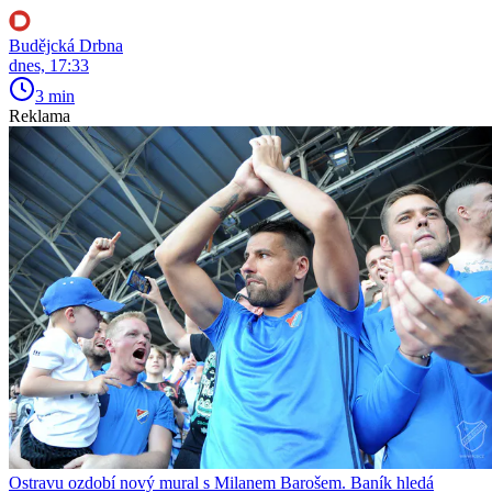
Budějcká Drbna
dnes, 17:33
3 min
Reklama
Ostravu ozdobí nový mural s Milanem Barošem. Baník hledá