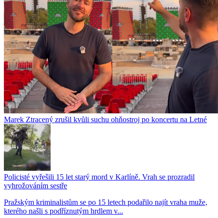
Marek Ztracený zrušil kvůli suchu ohňostroj po koncertu na Letné
Policisté vyřešili 15 let starý mord v Karlíně. Vrah se prozradil
vyhrožováním sestře
Pražským kriminalistům se po 15 letech podařilo najít vraha muže,
kterého našli s podříznutým hrdlem v...