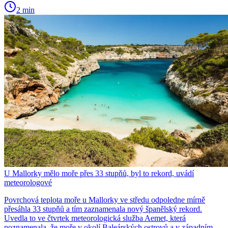
2 min
U Mallorky mělo moře přes 33 stupňů, byl to rekord, uvádí
meteorologové
Povrchová teplota moře u Mallorky ve středu odpoledne mírně
přesáhla 33 stupňů a tím zaznamenala nový španělský rekord.
Uvedla to ve čtvrtek meteorologická služba Aemet, která
poznamenala, že moře v okolí Baleárských ostrovů a v západním