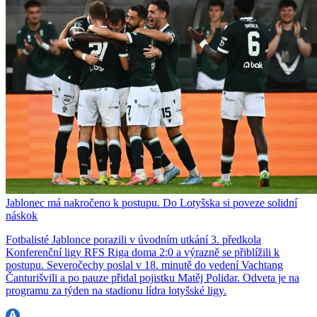
Jablonec má nakročeno k postupu. Do Lotyšska si poveze solidní
náskok
Fotbalisté Jablonce porazili v úvodním utkání 3. předkola
Konferenční ligy RFS Riga doma 2:0 a výrazně se přiblížili k
postupu. Severočechy poslal v 18. minutě do vedení Vachtang
Čanturišvili a po pauze přidal pojistku Matěj Polidar. Odveta je na
programu za týden na stadionu lídra lotyšské ligy.