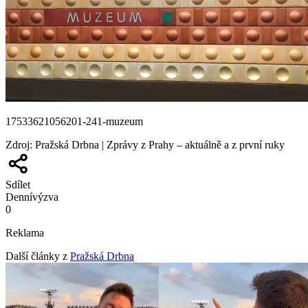
17533621056201-241-muzeum
Zdroj
:
Pražská Drbna | Zprávy z Prahy – aktuálně a z první ruky
Sdílet
Denní
výzva
0
Reklama
Další články z
Pražská Drbna