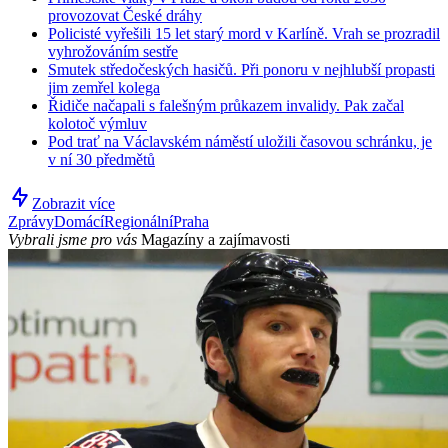
provozovat České dráhy
Policisté vyřešili 15 let starý mord v Karlíně. Vrah se prozradil
vyhrožováním sestře
Smutek středočeských hasičů. Při ponoru v nejhlubší propasti
jim zemřel kolega
Řidiče načapali s falešným průkazem invalidy. Pak začal
kolotoč výmluv
Pod trať na Václavském náměstí uložili časovou schránku, je
v ní 30 předmětů
Zobrazit více
Zprávy
Domácí
Regionální
Praha
Vybrali jsme pro vás
Magazíny a zajímavosti