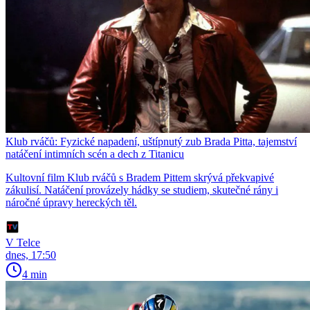
Klub rváčů: Fyzické napadení, uštípnutý zub Brada Pitta, tajemství
natáčení intimních scén a dech z Titanicu
Kultovní film Klub rváčů s Bradem Pittem skrývá překvapivé
zákulisí. Natáčení provázely hádky se studiem, skutečné rány i
náročné úpravy hereckých těl.
V Telce
dnes, 17:50
4 min