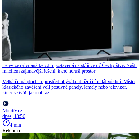
Televize přivrtaná ke zdi i postavená na skříňce už Čechy štve. Našli
mnohem zajímavější řešení, které neruší prostor
Velká černá plocha uprostřed obýváku dráždí čím dál víc lidí. Místo
klasického zavěšení volí posuvné panely, lamely nebo televizor,
který se tváří jako obraz.
Mobify.cz
dnes, 18:56
4 min
Reklama