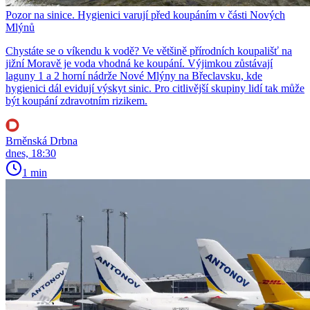
Pozor na sinice. Hygienici varují před koupáním v části Nových
Mlýnů
Chystáte se o víkendu k vodě? Ve většině přírodních koupališť na
jižní Moravě je voda vhodná ke koupání. Výjimkou zůstávají
laguny 1 a 2 horní nádrže Nové Mlýny na Břeclavsku, kde
hygienici dál evidují výskyt sinic. Pro citlivější skupiny lidí tak může
být koupání zdravotním rizikem.
Brněnská Drbna
dnes, 18:30
1 min