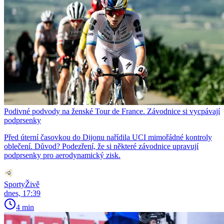
Podivné podvody na ženské Tour de France. Závodnice si vycpávají
podprsenky
Před úterní časovkou do Dijonu nařídila UCI mimořádné kontroly
oblečení. Důvod? Podezření, že si některé závodnice upravují
podprsenky pro aerodynamický zisk.
SportyŽivě
dnes, 17:39
4 min