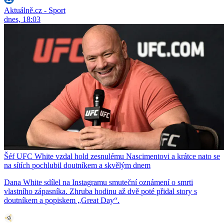
Aktuálně.cz - Sport
dnes, 18:03
Šéf UFC White vzdal hold zesnulému Nascimentovi a krátce nato se
na sítích pochlubil doutníkem a skvělým dnem
Dana White sdílel na Instagramu smuteční oznámení o smrti
vlastního zápasníka. Zhruba hodinu až dvě poté přidal story s
doutníkem a popiskem „Great Day“.