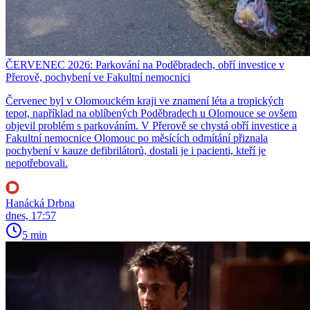
ČERVENEC 2026: Parkování na Poděbradech, obří investice v
Přerově, pochybení ve Fakultní nemocnici
Červenec byl v Olomouckém kraji ve znamení léta a tropických
tepot, například na oblíbených Poděbradech u Olomouce se ovšem
objevil problém s parkováním. V Přerově se chystá obří investice a
Fakultní nemocnice Olomouc po měsících odmítání přiznala
pochybení v kauze defibrilátorů, dostali je i pacienti, kteří je
nepotřebovali.
Hanácká Drbna
dnes, 17:57
5 min