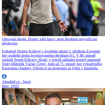
Obrovská škoda. Hradec pálil šance, proti Besiktasi nevyužil ani
přesilovku
Fotbalisté Hradce Králové v úvodním utkání 3. předkola Evropské
ligy podlehli doma favorizovanému Besiktasi 0:1. V 80. minutě
rozhodl Semih Kilicsoy. Hosté, v jejichž základní sestavě nastoupil
český křídelník Václav Černý, hráli od 71. minuty bez vyloučeného
Kassouma Ouattary. Odveta je na programu za týden v Istanbulu.
Aktuálně.cz - Sport
dnes, 19:05