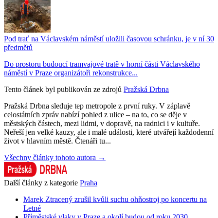
Pod trať na Václavském náměstí uložili časovou schránku, je v ní 30
předmětů
Do prostoru budoucí tramvajové tratě v horní části Václavského
náměstí v Praze organizátoři rekonstrukce...
Tento článek byl publikován ze zdrojů
Pražská Drbna
Pražská Drbna sleduje tep metropole z první ruky. V záplavě
celostátních zpráv nabízí pohled z ulice – na to, co se děje v
městských částech, mezi lidmi, v dopravě, na radnici i v kultuře.
Neřeší jen velké kauzy, ale i malé události, které utvářejí každodenní
život v hlavním městě. Čtenáři tu...
Všechny články tohoto autora →
Další články z kategorie
Praha
Marek Ztracený zrušil kvůli suchu ohňostroj po koncertu na
Letné
Příměstské vlaky v Praze a okolí budou od roku 2030