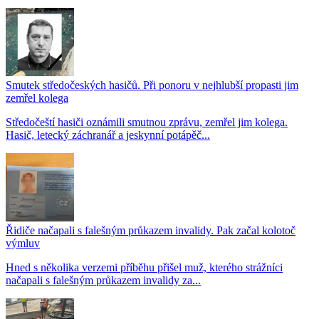
Smutek středočeských hasičů. Při ponoru v nejhlubší propasti jim
zemřel kolega
Středočeští hasiči oznámili smutnou zprávu, zemřel jim kolega.
Hasič, letecký záchranář a jeskynní potápěč...
Řidiče načapali s falešným průkazem invalidy. Pak začal kolotoč
výmluv
Hned s několika verzemi příběhu přišel muž, kterého strážníci
načapali s falešným průkazem invalidy za...