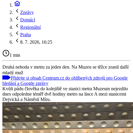
Zprávy
Domácí
Regionální
Praha
8. 7. 2026, 16:25
1 min
Druhá nehoda v metru za jeden den. Na Muzeu se těžce zranil další
mladý muž
Přidejte si obsah Centrum.cz do oblíbených zdrojů pro Google
hledání a Google zprávy
Kvůli pádu člověka do kolejiště ve stanici metra Muzeum nejezdilo
dnes odpoledne téměř dvě hodiny metro na lince A mezi stanicemi
Dejvická a Náměstí Míru.