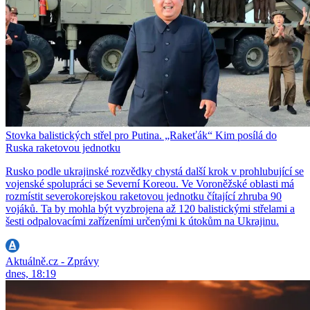
Stovka balistických střel pro Putina. „Rakeťák“ Kim posílá do
Ruska raketovou jednotku
Rusko podle ukrajinské rozvědky chystá další krok v prohlubující se
vojenské spolupráci se Severní Koreou. Ve Voroněžské oblasti má
rozmístit severokorejskou raketovou jednotku čítající zhruba 90
vojáků. Ta by mohla být vyzbrojena až 120 balistickými střelami a
šesti odpalovacími zařízeními určenými k útokům na Ukrajinu.
Aktuálně.cz - Zprávy
dnes, 18:19