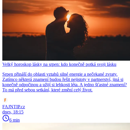
Velký horoskop lásky na srpen: kdo konečně potká svoji lásku
Srpen přináší do oblasti vztahů silné energie a nečekané zvraty.
Zatímco některá znamení budou řešit nejistoty v partnerství, jiná si
konečně odpočinou a užijí si lehkosti léta. A jedno šťastné znamení?
To má před sebou setkání, které změní celý život.
FAJNTIP.cz
dnes, 18:15
6 min