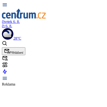
čtvrtek 6. 8.
čt 6. 8.
28°C
Přihlášení
Reklama