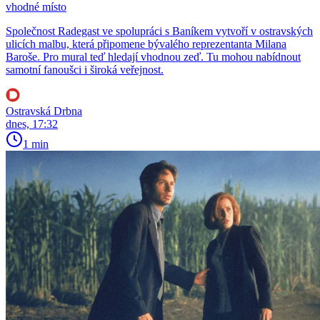
vhodné místo
Společnost Radegast ve spolupráci s Baníkem vytvoří v ostravských
ulicích malbu, která připomene bývalého reprezentanta Milana
Baroše. Pro mural teď hledají vhodnou zeď. Tu mohou nabídnout
samotní fanoušci i široká veřejnost.
Ostravská Drbna
dnes, 17:32
1 min