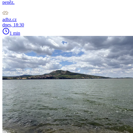
peněz.
adbz.cz
dnes, 18:30
1 min