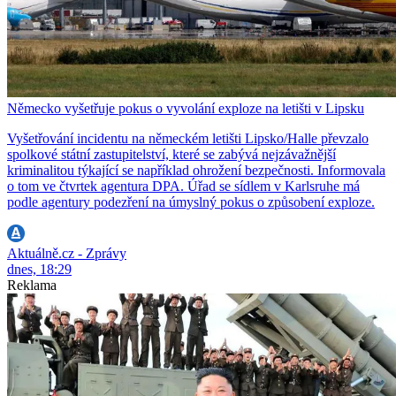
Německo vyšetřuje pokus o vyvolání exploze na letišti v Lipsku
Vyšetřování incidentu na německém letišti Lipsko/Halle převzalo
spolkové státní zastupitelství, které se zabývá nejzávažnější
kriminalitou týkající se například ohrožení bezpečnosti. Informovala
o tom ve čtvrtek agentura DPA. Úřad se sídlem v Karlsruhe má
podle agentury podezření na úmyslný pokus o způsobení exploze.
Aktuálně.cz - Zprávy
dnes, 18:29
Reklama