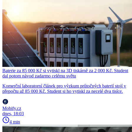
Baterie za 85 000 Kč si vytiskl na 3D tiskárně za 2 000 Kč. Student
dal potom návod zadarmo celému světu
Komerční laboratorní článek pro výzkum průtočných baterií stojí v
přepočtu až 85 000 Kč. Student si ho vytiskl za necelé dva tisíce.
Mobify.cz
dnes, 18:03
4 min