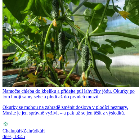
Namočte chleba do kbelíku a přidejte půl lahvičky jódu. Okurky po
tom hnojí samy sebe a plodí až do prvních mrazů
Okurky se mohou na zahradě změnit doslova v plodící nezmary.
Musíte je jen správně vyživit – a pak už se jen těšit z výsledků.
Chalupáři-Zahrádkáři
dnes, 18:45