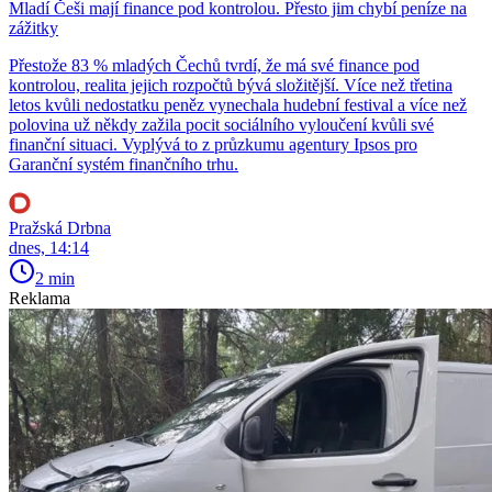
Mladí Češi mají finance pod kontrolou. Přesto jim chybí peníze na
zážitky
Přestože 83 % mladých Čechů tvrdí, že má své finance pod
kontrolou, realita jejich rozpočtů bývá složitější. Více než třetina
letos kvůli nedostatku peněz vynechala hudební festival a více než
polovina už někdy zažila pocit sociálního vyloučení kvůli své
finanční situaci. Vyplývá to z průzkumu agentury Ipsos pro
Garanční systém finančního trhu.
Pražská Drbna
dnes, 14:14
2 min
Reklama