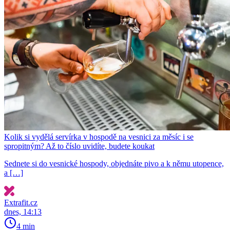
Kolik si vydělá servírka v hospodě na vesnici za měsíc i se
spropitným? Až to číslo uvidíte, budete koukat
Sednete si do vesnické hospody, objednáte pivo a k němu utopence,
a […]
Extrafit.cz
dnes, 14:13
4 min