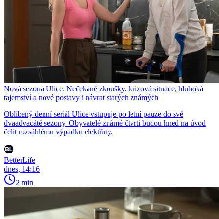
Nová sezona Ulice: Nečekané zkoušky, krizová situace, hluboká
tajemství a nové postavy i návrat starých známých
Oblíbený denní seriál Ulice vstupuje po letní pauze do své
dvaadvacáté sezony. Obyvatelé známé čtvrti budou hned na úvod
čelit rozsáhlému výpadku elektřiny.
BetterLife
dnes, 14:16
2 min