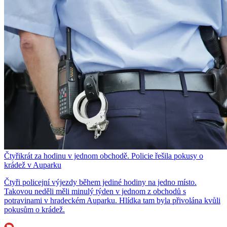
Čtyřikrát za hodinu v jednom obchodě. Policie řešila pokusy o
krádež v Auparku
Čtyři policejní výjezdy během jediné hodiny na jedno místo.
Takovou neděli měli minulý týden v jednom z obchodů s
potravinami v hradeckém Auparku. Hlídka tam byla přivolána kvůli
pokusům o krádež.