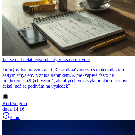
Jak se učit dělat lepší odhady v běžném životě
Dobrý odhad nevzniká tak, že se člověk narodí s matematickým
šestým smyslem. Vzniká tréninkem. A překvapivě často ne
tréninkem složitých vzorců, ale obyčejným zvykem ptát se: co bych
čekal, než se podívám na výsledek?
Kód Enigma
dnes, 14:16
4 min