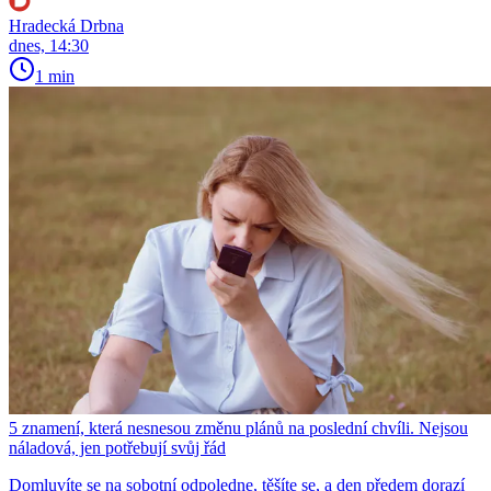
Hradecká Drbna
dnes, 14:30
1 min
5 znamení, která nesnesou změnu plánů na poslední chvíli. Nejsou
náladová, jen potřebují svůj řád
Domluvíte se na sobotní odpoledne, těšíte se, a den předem dorazí