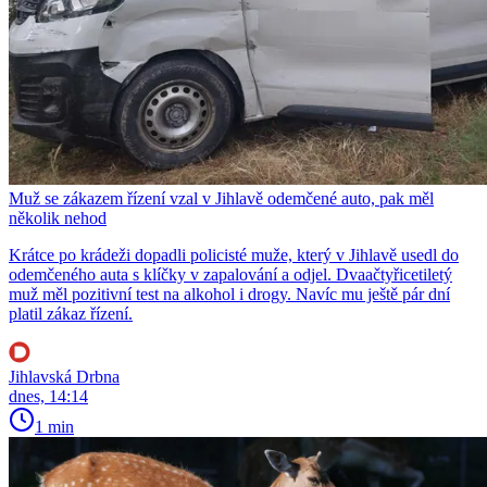
Muž se zákazem řízení vzal v Jihlavě odemčené auto, pak měl
několik nehod
Krátce po krádeži dopadli policisté muže, který v Jihlavě usedl do
odemčeného auta s klíčky v zapalování a odjel. Dvaačtyřicetiletý
muž měl pozitivní test na alkohol i drogy. Navíc mu ještě pár dní
platil zákaz řízení.
Jihlavská Drbna
dnes, 14:14
1 min