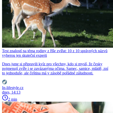
Test znalostí na téma rodiny z říše zvířat: 10 z 10 správných názvů
vyberou jen skuteční experti
Dnes jsme si připravili kvíz pro všechny, kdo si myslí, že česky
pojmenují zvíře i se zavázanýma očima. Samec, samice, mládě, zní
to jednoduše, ale čeština má v zásobě pořádné záludnosti.
In-lifestyle.cz
dnes, 14:13
2 min