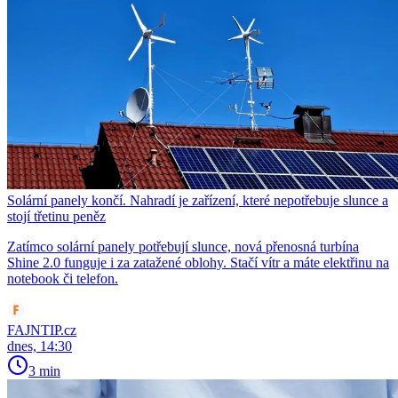
Solární panely končí. Nahradí je zařízení, které nepotřebuje slunce a
stojí třetinu peněz
Zatímco solární panely potřebují slunce, nová přenosná turbína
Shine 2.0 funguje i za zatažené oblohy. Stačí vítr a máte elektřinu na
notebook či telefon.
FAJNTIP.cz
dnes, 14:30
3 min