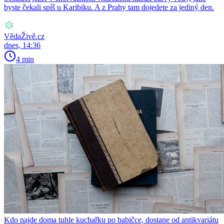
byste čekali spíš u Karibiku. A z Prahy tam dojedete za jediný den.
VědaŽivě.cz
dnes, 14:36
4 min
Kdo najde doma tuhle kuchařku po babičce, dostane od antikvariátu