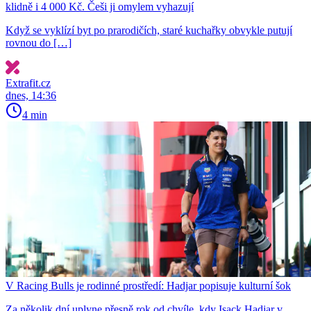
klidně i 4 000 Kč. Češi ji omylem vyhazují
Když se vyklízí byt po prarodičích, staré kuchařky obvykle putují
rovnou do […]
Extrafit.cz
dnes, 14:36
4 min
V Racing Bulls je rodinné prostředí: Hadjar popisuje kulturní šok
Za několik dní uplyne přesně rok od chvíle, kdy Isack Hadjar v