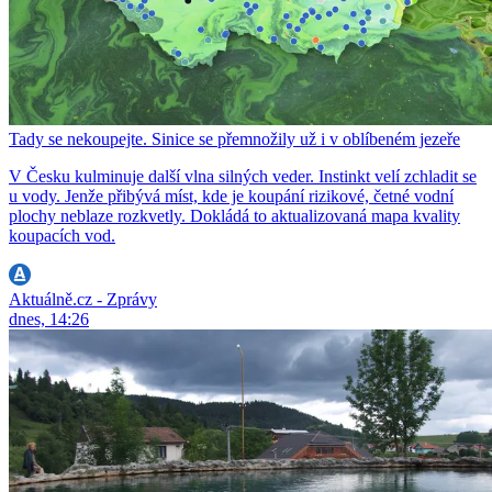
Tady se nekoupejte. Sinice se přemnožily už i v oblíbeném jezeře
V Česku kulminuje další vlna silných veder. Instinkt velí zchladit se
u vody. Jenže přibývá míst, kde je koupání rizikové, četné vodní
plochy neblaze rozkvetly. Dokládá to aktualizovaná mapa kvality
koupacích vod.
Aktuálně.cz - Zprávy
dnes, 14:26