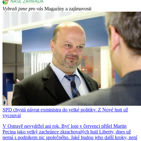
Vybrali jsme pro vás
Magazíny a zajímavosti
SPD chystá návrat exministra do velké politiky. Z Nové huti už
vycouval
V Ostravě nevydržel ani rok. Byť loni v červenci přišel Martin
Pecina jako velký zachránce zkrachovalých hutí Liberty, dnes už
nemá s podnikem nic společného. Jaké budou jeho další kroky, není