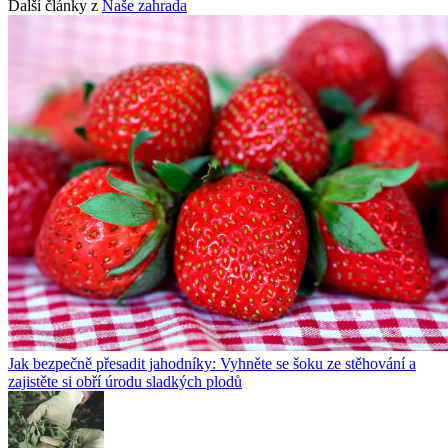
Další články z
Naše zahrada
Jak bezpečně přesadit jahodníky: Vyhněte se šoku ze stěhování a
zajistěte si obří úrodu sladkých plodů