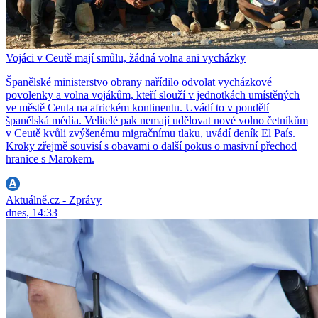
Vojáci v Ceutě mají smůlu, žádná volna ani vycházky
Španělské ministerstvo obrany nařídilo odvolat vycházkové
povolenky a volna vojákům, kteří slouží v jednotkách umístěných
ve městě Ceuta na africkém kontinentu. Uvádí to v pondělí
španělská média. Velitelé pak nemají udělovat nové volno četníkům
v Ceutě kvůli zvýšenému migračnímu tlaku, uvádí deník El País.
Kroky zřejmě souvisí s obavami o další pokus o masivní přechod
hranice s Marokem.
Aktuálně.cz - Zprávy
dnes, 14:33