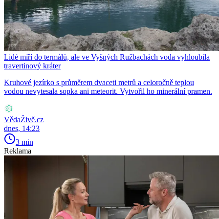
Lidé míří do termálů, ale ve Vyšných Ružbachách voda vyhloubila
travertinový kráter
Kruhové jezírko s průměrem dvaceti metrů a celoročně teplou
vodou nevytesala sopka ani meteorit. Vytvořil ho minerální pramen.
VědaŽivě.cz
dnes, 14:23
3 min
Reklama