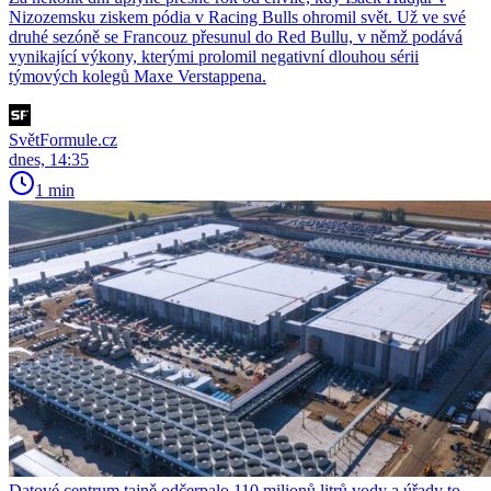
Nizozemsku ziskem pódia v Racing Bulls ohromil svět. Už ve své
druhé sezóně se Francouz přesunul do Red Bullu, v němž podává
vynikající výkony, kterými prolomil negativní dlouhou sérii
týmových kolegů Maxe Verstappena.
SvětFormule.cz
dnes, 14:35
1 min
Datové centrum tajně odčerpalo 110 milionů litrů vody a úřady to