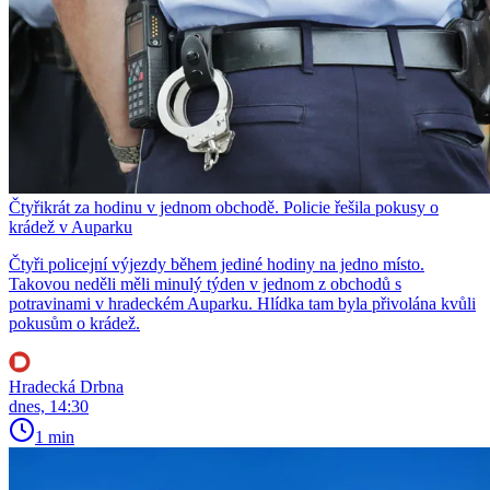
Čtyřikrát za hodinu v jednom obchodě. Policie řešila pokusy o
krádež v Auparku
Čtyři policejní výjezdy během jediné hodiny na jedno místo.
Takovou neděli měli minulý týden v jednom z obchodů s
potravinami v hradeckém Auparku. Hlídka tam byla přivolána kvůli
pokusům o krádež.
Hradecká Drbna
dnes, 14:30
1 min