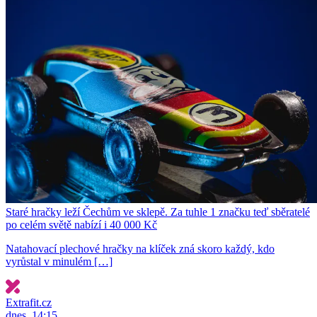
Staré hračky leží Čechům ve sklepě. Za tuhle 1 značku teď sběratelé
po celém světě nabízí i 40 000 Kč
Natahovací plechové hračky na klíček zná skoro každý, kdo
vyrůstal v minulém […]
Extrafit.cz
dnes, 14:15