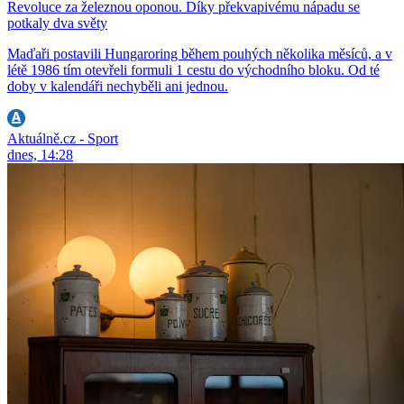
Revoluce za železnou oponou. Díky překvapivému nápadu se
potkaly dva světy
Maďaři postavili Hungaroring během pouhých několika měsíců, a v
létě 1986 tím otevřeli formuli 1 cestu do východního bloku. Od té
doby v kalendáři nechyběli ani jednou.
Aktuálně.cz - Sport
dnes, 14:28