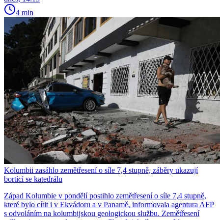
4 min
Kolumbii zasáhlo zemětřesení o síle 7,4 stupně, záběry ukazují
bortící se katedrálu
Západ Kolumbie v pondělí postihlo zemětřesení o síle 7,4 stupně,
které bylo cítit i v Ekvádoru a v Panamě, informovala agentura AFP
s odvoláním na kolumbijskou geologickou službu. Zemětřesení