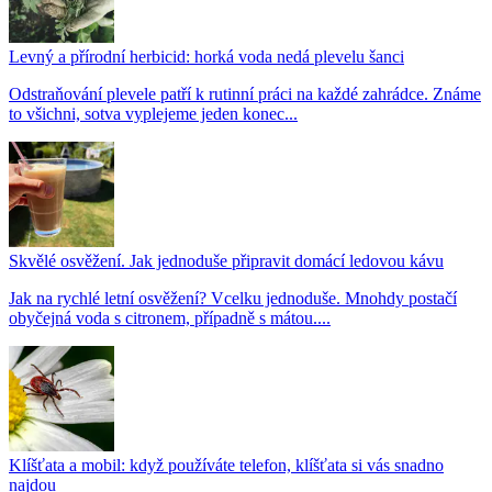
Levný a přírodní herbicid: horká voda nedá plevelu šanci
Odstraňování plevele patří k rutinní práci na každé zahrádce. Známe
to všichni, sotva vyplejeme jeden konec...
Skvělé osvěžení. Jak jednoduše připravit domácí ledovou kávu
Jak na rychlé letní osvěžení? Vcelku jednoduše. Mnohdy postačí
obyčejná voda s citronem, případně s mátou....
Klíšťata a mobil: když používáte telefon, klíšťata si vás snadno
najdou