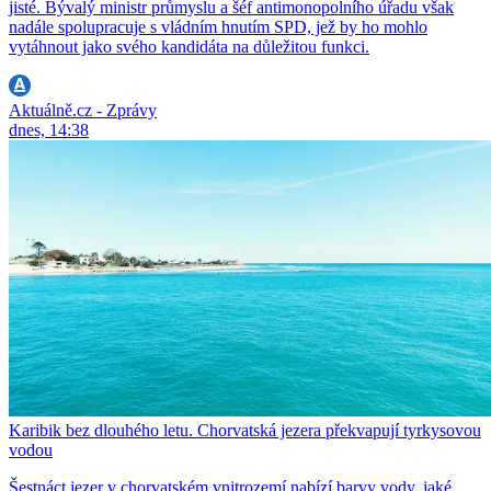
jisté. Bývalý ministr průmyslu a šéf antimonopolního úřadu však
nadále spolupracuje s vládním hnutím SPD, jež by ho mohlo
vytáhnout jako svého kandidáta na důležitou funkci.
Aktuálně.cz - Zprávy
dnes, 14:38
Karibik bez dlouhého letu. Chorvatská jezera překvapují tyrkysovou
vodou
Šestnáct jezer v chorvatském vnitrozemí nabízí barvy vody, jaké