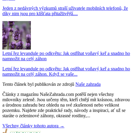
Jeden z nedávných výzkumů straší uživatele mobilních telefonů, že
díky nim jsou pro klíšťata přitažlivější....
Letní řez levandule po odkvětu: Jak ostříhat voňavý keř a snadno ho
namnožit na celý záhon
Letní řez levandule po odkvětu: Jak ostříhat voňavý keř a snadno ho
namnožit na celý záhon. Když se vaše...
Tento článek byl publikován ze zdrojů
Naše zahrada
Články z magazínu NašeZahrada.com potěší nejen všechny
milovníky zeleně. Jsou určeny těm, kteří chtějí mít krásnou, zdravou
a úrodnou zahradu bez ohledu na své zkušenosti nebo velikost
pozemku. Najdete zde praktické rady, návody a inspiraci, ať už se
staráte o zeleninové záhony, okrasné rostliny,...
Všechny články tohoto autora →