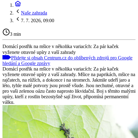
Naše zahrada
7. 7. 2026, 09:00
3 min
Domácí postřik na mšice v několika variacích: Za pár kaček
vyženete otravné upíry z vaší zahrady
Přidejte si obsah Centrum.cz do oblíbených zdrojů pro Google
hledání a Google zprávy
Domácí postřik na mšice v několika variacích: Za pár kaček
vyženete otravné upíry z vaší zahrady. Mšice na paprikách, mšice na
rajčatech, na růžích, a dokonce i na stromech. Jakmile udeří jaro a
léto, tyhle malé potvory jsou prostě všude. Jsou nechutné, otravné a
pro vaši zelenou oázu často naprosto likvidační. Boj s těmito malými
upíry, kteří z rostlin bezostyšně sají život, připomíná permanentní
válku.