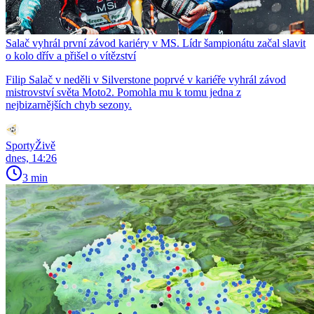
Salač vyhrál první závod kariéry v MS. Lídr šampionátu začal slavit
o kolo dřív a přišel o vítězství
Filip Salač v neděli v Silverstone poprvé v kariéře vyhrál závod
mistrovství světa Moto2. Pomohla mu k tomu jedna z
nejbizarnějších chyb sezony.
SportyŽivě
dnes, 14:26
3 min