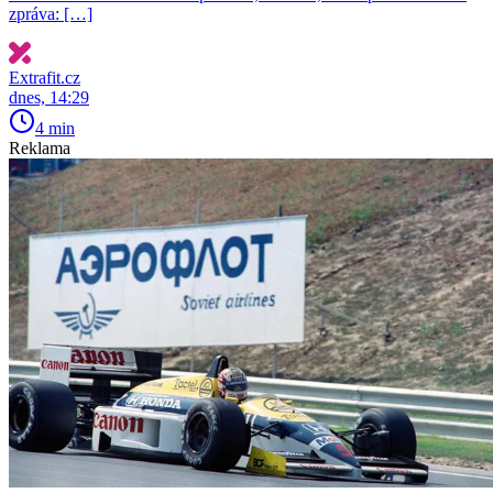
zpráva: […]
Extrafit.cz
dnes, 14:29
4 min
Reklama