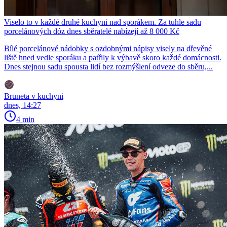
Viselo to v každé druhé kuchyni nad sporákem. Za tuhle sadu
porcelánových dóz dnes sběratelé nabízejí až 8 000 Kč
Bílé porcelánové nádobky s ozdobnými nápisy visely na dřevěné
liště hned vedle sporáku a patřily k výbavě skoro každé domácnosti.
Dnes stejnou sadu spousta lidí bez rozmýšlení odveze do sběru,...
Bruneta v kuchyni
dnes, 14:27
4 min