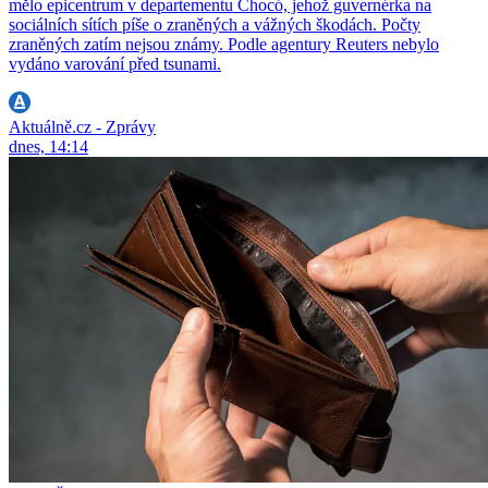
mělo epicentrum v departementu Chocó, jehož guvernérka na
sociálních sítích píše o zraněných a vážných škodách. Počty
zraněných zatím nejsou známy. Podle agentury Reuters nebylo
vydáno varování před tsunami.
Aktuálně.cz - Zprávy
dnes, 14:14