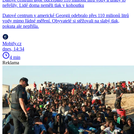
neřešily. Lidé doma neměli tlak v kohoutku
Datové centrum v americké Georgii odebralo přes 110 milionů litrů
vody mimo řádné měření. Obyvatelé si stěžovali na slabý tlak,
pokuta ale nepřišla.
Mobify.cz
dnes, 14:34
4 min
Reklama