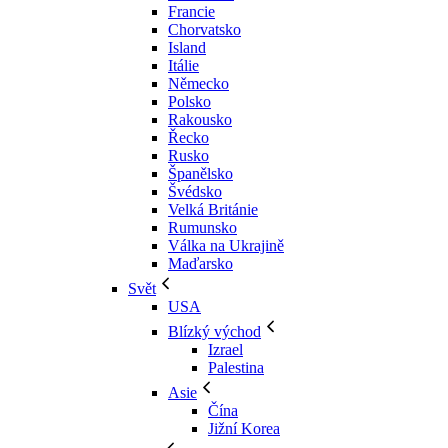
Francie
Chorvatsko
Island
Itálie
Německo
Polsko
Rakousko
Řecko
Rusko
Španělsko
Švédsko
Velká Británie
Rumunsko
Válka na Ukrajině
Maďarsko
Svět
USA
Blízký východ
Izrael
Palestina
Asie
Čína
Jižní Korea