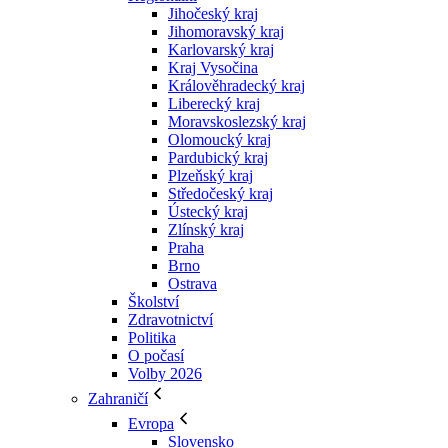
Jihočeský kraj
Jihomoravský kraj
Karlovarský kraj
Kraj Vysočina
Králověhradecký kraj
Liberecký kraj
Moravskoslezský kraj
Olomoucký kraj
Pardubický kraj
Plzeňský kraj
Středočeský kraj
Ústecký kraj
Zlínský kraj
Praha
Brno
Ostrava
Školství
Zdravotnictví
Politika
O počasí
Volby 2026
Zahraničí
Evropa
Slovensko