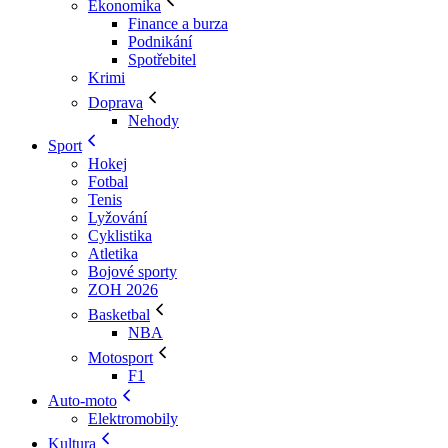
Ekonomika
Finance a burza
Podnikání
Spotřebitel
Krimi
Doprava
Nehody
Sport
Hokej
Fotbal
Tenis
Lyžování
Cyklistika
Atletika
Bojové sporty
ZOH 2026
Basketbal
NBA
Motosport
F1
Auto-moto
Elektromobily
Kultura