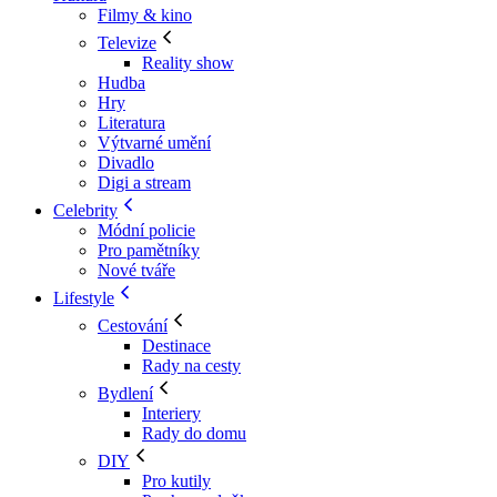
Filmy & kino
Televize
Reality show
Hudba
Hry
Literatura
Výtvarné umění
Divadlo
Digi a stream
Celebrity
Módní policie
Pro pamětníky
Nové tváře
Lifestyle
Cestování
Destinace
Rady na cesty
Bydlení
Interiery
Rady do domu
DIY
Pro kutily