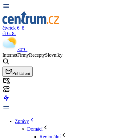
čtvrtek 6. 8.
čt 6. 8.
30°C
Internet
Firmy
Recepty
Slovníky
Přihlášení
Zprávy
Domácí
Regionální