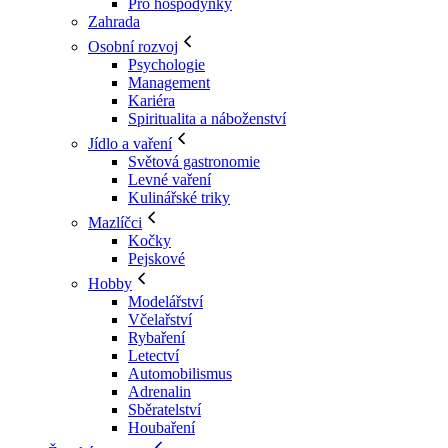
Pro hospodyňky
Zahrada
Osobní rozvoj
Psychologie
Management
Kariéra
Spiritualita a náboženství
Jídlo a vaření
Světová gastronomie
Levné vaření
Kulinářské triky
Mazlíčci
Kočky
Pejskové
Hobby
Modelářství
Včelařství
Rybaření
Letectví
Automobilismus
Adrenalin
Sběratelství
Houbaření