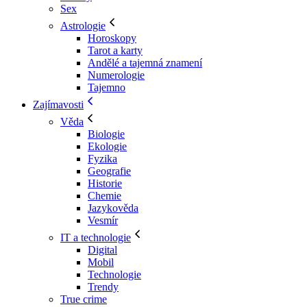
Sex
Astrologie
Horoskopy
Tarot a karty
Andělé a tajemná znamení
Numerologie
Tajemno
Zajímavosti
Věda
Biologie
Ekologie
Fyzika
Geografie
Historie
Chemie
Jazykověda
Vesmír
IT a technologie
Digital
Mobil
Technologie
Trendy
True crime