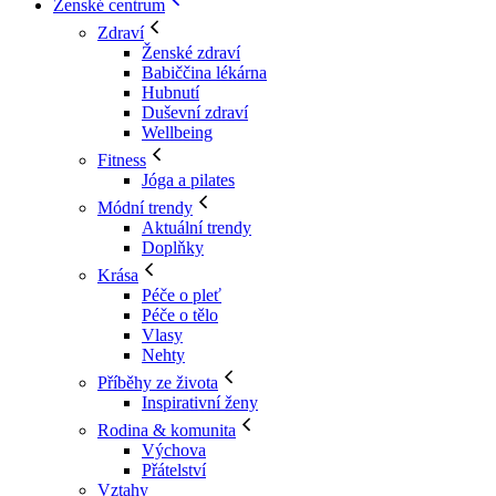
Ženské centrum
Zdraví
Ženské zdraví
Babiččina lékárna
Hubnutí
Duševní zdraví
Wellbeing
Fitness
Jóga a pilates
Módní trendy
Aktuální trendy
Doplňky
Krása
Péče o pleť
Péče o tělo
Vlasy
Nehty
Příběhy ze života
Inspirativní ženy
Rodina & komunita
Výchova
Přátelství
Vztahy