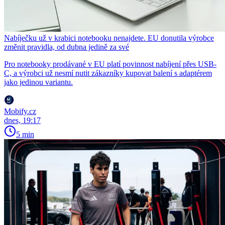
Nabíječku už v krabici notebooku nenajdete. EU donutila výrobce
změnit pravidla, od dubna jedině za své
Pro notebooky prodávané v EU platí povinnost nabíjení přes USB-
C, a výrobci už nesmí nutit zákazníky kupovat balení s adaptérem
jako jedinou variantu.
Mobify.cz
dnes, 19:17
5 min