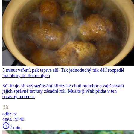
5 minut vaření, pak teprve sůl. Tak jednoduchý trik dělí rozpadlé
brambory od dokonalých
Sůl hraje při zvýrazňování přirozené chuti brambor a zajišťování
jejich správné textury zásadní roli. Musíte ji však přidat v ten
správný moment.
adbz.cz
dnes, 20:40
2 min