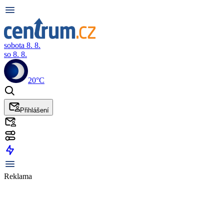
sobota 8. 8.
so 8. 8.
20°C
Přihlášení
Reklama