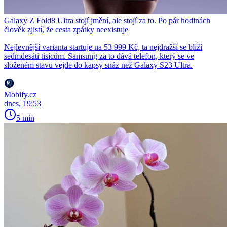
Galaxy Z Fold8 Ultra stojí jmění, ale stojí za to. Po pár hodinách
člověk zjistí, že cesta zpátky neexistuje
Nejlevnější varianta startuje na 53 999 Kč, ta nejdražší se blíží
sedmdesáti tisícům. Samsung za to dává telefon, který se ve
složeném stavu vejde do kapsy snáz než Galaxy S23 Ultra.
Mobify.cz
dnes, 19:53
5 min