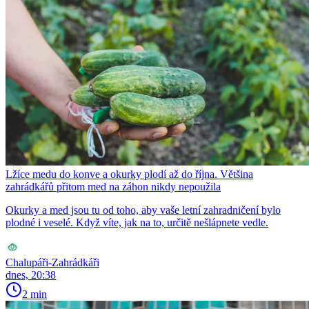
Lžíce medu do konve a okurky plodí až do října. Většina
zahrádkářů přitom med na záhon nikdy nepoužila
Okurky a med jsou tu od toho, aby vaše letní zahradničení bylo
plodné i veselé. Když víte, jak na to, určitě nešlápnete vedle.
Chalupáři-Zahrádkáři
dnes, 20:38
2 min