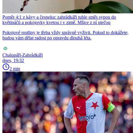
Poměr 4:1 z kávy a česneku: zahrádkáři tuhle směs sypou do
květináčů a pokojovky kvetou i v zimě. Mšice z ní utečou
Pokojové rostliny je třeba vždy správně vyživit. Pokud to dokážete,
budou vám dělat radost po opravdu dlouhá léta.
Chalupáři-Zahrádkáři
dnes, 19:32
2 min