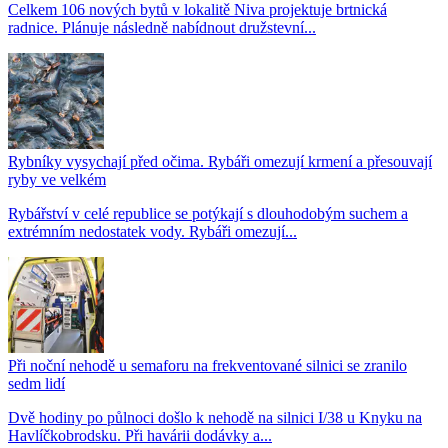
Celkem 106 nových bytů v lokalitě Niva projektuje brtnická
radnice. Plánuje následně nabídnout družstevní...
Rybníky vysychají před očima. Rybáři omezují krmení a přesouvají
ryby ve velkém
Rybářství v celé republice se potýkají s dlouhodobým suchem a
extrémním nedostatek vody. Rybáři omezují...
Při noční nehodě u semaforu na frekventované silnici se zranilo
sedm lidí
Dvě hodiny po půlnoci došlo k nehodě na silnici I/38 u Knyku na
Havlíčkobrodsku. Při havárii dodávky a...