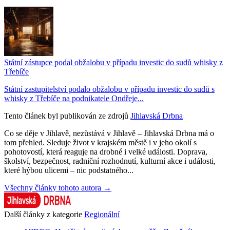
Státní zástupce podal obžalobu v případu investic do sudů whisky z
Třebíče
Státní zastupitelství podalo obžalobu v případu investic do sudů s
whisky z Třebíče na podnikatele Ondřeje...
Tento článek byl publikován ze zdrojů
Jihlavská Drbna
Co se děje v Jihlavě, nezůstává v Jihlavě – Jihlavská Drbna má o
tom přehled. Sleduje život v krajském městě i v jeho okolí s
pohotovostí, která reaguje na drobné i velké události. Doprava,
školství, bezpečnost, radniční rozhodnutí, kulturní akce i události,
které hýbou ulicemi – nic podstatného...
Všechny články tohoto autora →
Další články z kategorie
Regionální