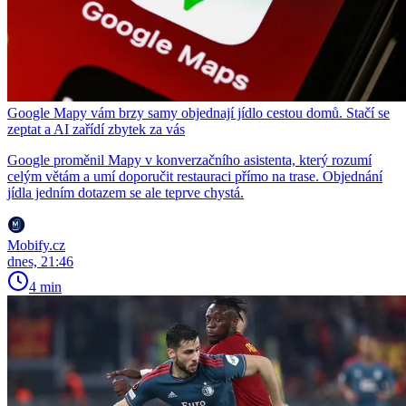
Google Mapy vám brzy samy objednají jídlo cestou domů. Stačí se
zeptat a AI zařídí zbytek za vás
Google proměnil Mapy v konverzačního asistenta, který rozumí
celým větám a umí doporučit restauraci přímo na trase. Objednání
jídla jedním dotazem se ale teprve chystá.
Mobify.cz
dnes, 21:46
4 min