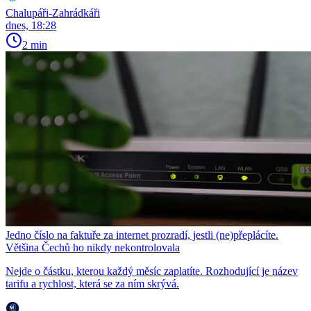
Chalupáři-Zahrádkáři
dnes, 18:28
2 min
Jedno číslo na faktuře za internet prozradí, jestli (ne)přeplácíte.
Většina Čechů ho nikdy nekontrolovala
Nejde o částku, kterou každý měsíc zaplatíte. Rozhodující je název
tarifu a rychlost, která se za ním skrývá.