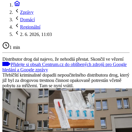
Zprávy
Domácí
Regionální
2. 6. 2026, 11:03
1 min
Distributor drog dal najevo, že nehodlá přestat. Skončil ve vězení
Přidejte si obsah Centrum.cz do oblíbených zdrojů pro Google
hledání a Google zprávy
Třebíčští kriminalisté dopadli nepoučitelného distributora drog, který
již byl za drogovou trestnou činnost opakovaně potrestán včetně
pobytu za mřížemi. Tam se nyní vrátil.