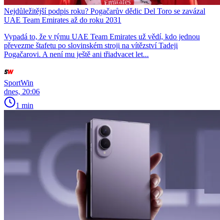
Nejdůležitější podpis roku? Pogačarův dědic Del Toro se zavázal
UAE Team Emirates až do roku 2031
Vypadá to, že v týmu UAE Team Emirates už vědí, kdo jednou
převezme štafetu po slovinském stroji na vítězství Tadeji
Pogačarovi. A není mu ještě ani třiadvacet let...
SportWin
dnes, 20:06
1 min