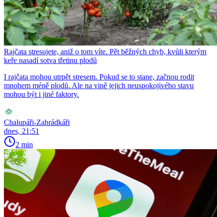
Rajčata stresujete, aniž o tom víte. Pět běžných chyb, kvůli kterým
keře nasadí sotva třetinu plodů
I rajčata mohou utrpět stresem. Pokud se to stane, začnou rodit
mnohem méně plodů. Ale na vině jejich neuspokojivého stavu
mohou být i jiné faktory.
Chalupáři-Zahrádkáři
dnes, 21:51
2 min