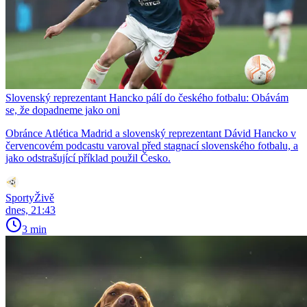
Slovenský reprezentant Hancko pálí do českého fotbalu: Obávám
se, že dopadneme jako oni
Obránce Atlética Madrid a slovenský reprezentant Dávid Hancko v
červencovém podcastu varoval před stagnací slovenského fotbalu, a
jako odstrašující příklad použil Česko.
SportyŽivě
dnes, 21:43
3 min