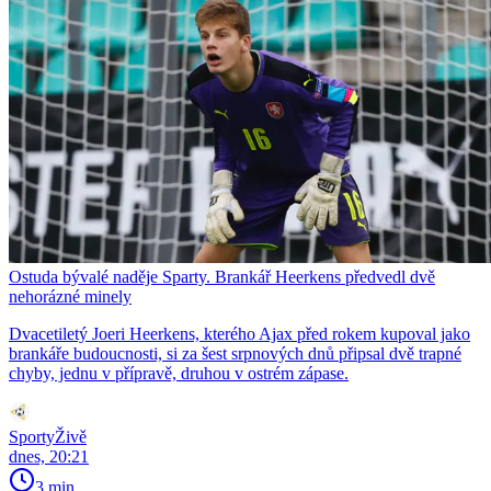
Ostuda bývalé naděje Sparty. Brankář Heerkens předvedl dvě
nehorázné minely
Dvacetiletý Joeri Heerkens, kterého Ajax před rokem kupoval jako
brankáře budoucnosti, si za šest srpnových dnů připsal dvě trapné
chyby, jednu v přípravě, druhou v ostrém zápase.
SportyŽivě
dnes, 20:21
3 min