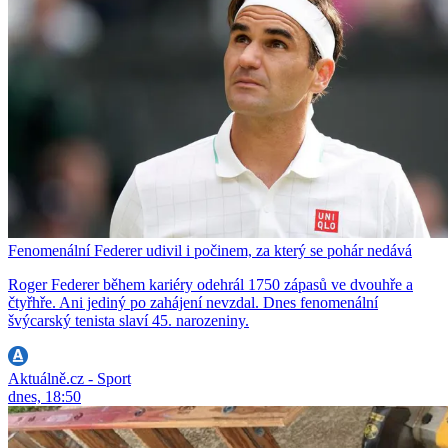
Fenomenální Federer udivil i počinem, za který se pohár nedává
Roger Federer během kariéry odehrál 1750 zápasů ve dvouhře a
čtyřhře. Ani jediný po zahájení nevzdal. Dnes fenomenální
švýcarský tenista slaví 45. narozeniny.
Aktuálně.cz - Sport
dnes, 18:50