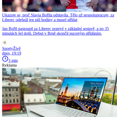
Ukazuje se, proč Slavia Bořila odstavila. Tělo už nespolupracuje, za
Liberec odehrál jen půl hodiny a musel střídat
Jan Bořil nastoupil za Liberec poprvé v základní sestavě, a po 35
minutách šel dolů. Debut v Brně skončil nuceným střídáním.
SportyŽivě
dnes, 19:19
3 min
Reklama