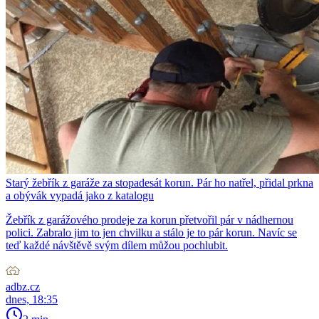
Starý žebřík z garáže za stopadesát korun. Pár ho natřel, přidal prkna
a obývák vypadá jako z katalogu
Žebřík z garážového prodeje za korun přetvořil pár v nádhernou
polici. Zabralo jim to jen chvilku a stálo je to pár korun. Navíc se
teď každé návštěvě svým dílem můžou pochlubit.
adbz.cz
dnes, 18:35