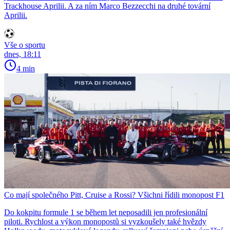
Trackhouse Aprilii. A za ním Marco Bezzecchi na druhé tovární
Aprilii.
Vše o sportu
dnes, 18:11
4 min
Co mají společného Pitt, Cruise a Rossi? Všichni řídili monopost F1
Do kokpitu formule 1 se během let neposadili jen profesionální
piloti. Rychlost a výkon monopostů si vyzkoušely také hvězdy