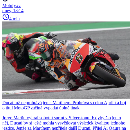
Mobify.cz
dnes, 18:14
4 min
Ducati už neprohrává jen s Martínem. Prohrává s celou Aprilií a boj
o titul MotoGP začíná vypadat úplně jinak
Jorge Martín vyhrál sobotní sprint v Silverstonu. Kdyby šlo jen o
něj, Ducati by si ještě mohla vysvětlovat výsledek kvalitou jednoho
jezdce. Jenže za Martínem nepřijela další Ducati. Přijel Ai Ogura na