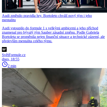
Audi změnilo pravidla hry. Bortoleto chválí nový tým i jeho
mentalitu
Audi vstoupilo do formule 1 s velkými ambicemi a jeho příchod
znamenal pro bývalý tým Sauber zásadní změnu. Podle Gabriela
Bortoleta se proměnila nejen finanční situace a technické zázemí, ale
především mentalita celého týmu.
SvětFormule.cz
dnes, 18:55
2 min