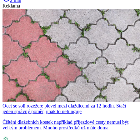
2 min
Reklama
Ocet se solí rozežere plevel mezi dlaždicemi za 12 hodin. Stačí
jeden správný poměr, jinak to nefunguje
Čištění dlažebních kostek například příjezdové cesty nemusí být
velkým problémem. Mnoho prostředků už máte doma.