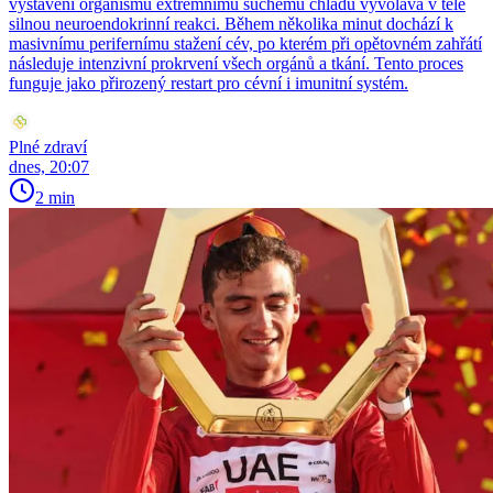
vystavení organismu extrémnímu suchému chladu vyvolává v těle
silnou neuroendokrinní reakci. Během několika minut dochází k
masivnímu perifernímu stažení cév, po kterém při opětovném zahřátí
následuje intenzivní prokrvení všech orgánů a tkání. Tento proces
funguje jako přirozený restart pro cévní i imunitní systém.
Plné zdraví
dnes, 20:07
2 min