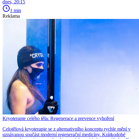
dnes, 20:15
1 min
Reklama
Kryoterapie celého těla: Regenerace a prevence vyhoření
Celotělová kryoterapie se z alternativního konceptu rychle mění v
uznávanou součást moderní regenerační medicíny. Krátkodobé