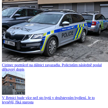
Cizinec poztrácel na dálnici zavazadla. Policistům následně poslal
děkovný dopis
V Brtnici bude více než sto bytů v družstevním bydlení. Je to
levnější, říká starosta