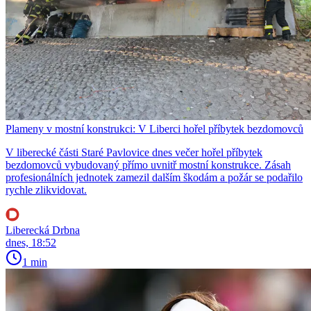
Plameny v mostní konstrukci: V Liberci hořel příbytek bezdomovců
V liberecké části Staré Pavlovice dnes večer hořel příbytek
bezdomovců vybudovaný přímo uvnitř mostní konstrukce. Zásah
profesionálních jednotek zamezil dalším škodám a požár se podařilo
rychle zlikvidovat.
Liberecká Drbna
dnes, 18:52
1 min