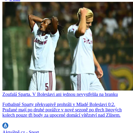
Zoufalá Sparta. V Boleslavi ani jednou nevystřelila na branku
Fotbalisté Sparty překvapivě prohráli v Mladé Boleslavi 0:2.
Pražané mají po druhé porážce v nové sezoně po třech ligových
kolech pouze tři body za upocené domácí vítězství nad Zlínem.
Aktuálně.cz - Sport