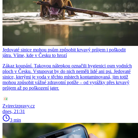
Jedovaté sinice mohou psům způsobit krvavý průjem i poškodit
játra. Víme, kde v Česku to hrozí
Zákaz koupání. Takovou nálepkou označili hygienici osm vodních
ploch v Česku. Vstupovat by do nich neměli lidé ani psi. Jedovaté
sinice, kterými je voda v těchto místech kontaminovaná, jim totiž
mohou způsobit vážné zdravotní potíže – od vyrážky přes krvavý
průjem až po poškození jater.
Zvirecizpravy.cz
dnes, 21:31
3 min