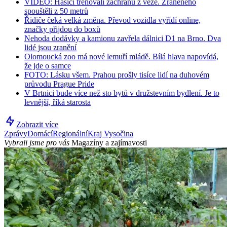
VIDEO: Hasiči trénovali záchranu z věže. Zraněného
spouštěli z 50 metrů
Řidiče čeká velká změna. Převod vozidla vyřídí online,
značky přijdou do boxů
Nehoda dodávky a kamionu zavřela dálnici D1 na Brno. Dva
lidé jsou zranění
Olomoucká zoo má nové lemuří mládě. Bílá hlava napovídá,
že jde o samce
FOTO: Lásku všem. Prahou prošly tisíce lidí na duhovém
průvodu Prague Pride
V Brtnici bude více než sto bytů v družstevním bydlení. Je to
levnější, říká starosta
Zobrazit více
Zprávy
Domácí
Regionální
Kraj Vysočina
Vybrali jsme pro vás
Magazíny a zajímavosti