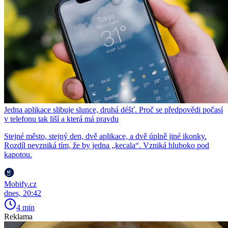
Jedna aplikace slibuje slunce, druhá déšť. Proč se předpovědi počasí
v telefonu tak liší a která má pravdu
Stejné město, stejný den, dvě aplikace, a dvě úplně jiné ikonky.
Rozdíl nevzniká tím, že by jedna „kecala“. Vzniká hluboko pod
kapotou.
Mobify.cz
dnes, 20:42
4 min
Reklama