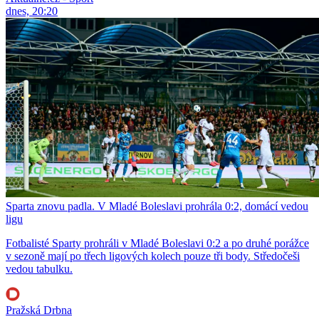
dnes, 20:20
Sparta znovu padla. V Mladé Boleslavi prohrála 0:2, domácí vedou
ligu
Fotbalisté Sparty prohráli v Mladé Boleslavi 0:2 a po druhé porážce
v sezoně mají po třech ligových kolech pouze tři body. Středočeši
vedou tabulku.
Pražská Drbna