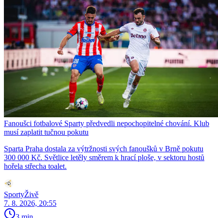
Fanoušci fotbalové Sparty předvedli nepochopitelné chování. Klub
musí zaplatit tučnou pokutu
Sparta Praha dostala za výtržnosti svých fanoušků v Brně pokutu
300 000 Kč. Světlice letěly směrem k hrací ploše, v sektoru hostů
hořela střecha toalet.
SportyŽivě
7. 8. 2026, 20:55
3 min