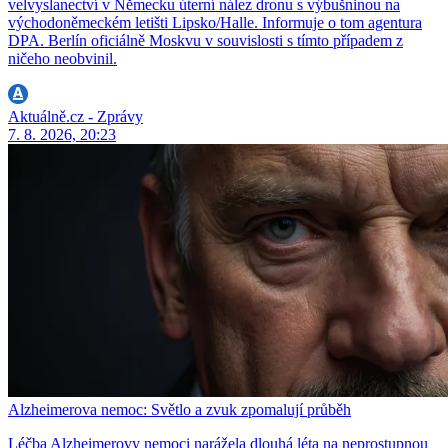
velvyslanectví v Německu úterní nález dronu s výbušninou na
východoněmeckém letišti Lipsko/Halle. Informuje o tom agentura
DPA. Berlín oficiálně Moskvu v souvislosti s tímto případem z
ničeho neobvinil.
Aktuálně.cz - Zprávy
7. 8. 2026, 20:23
Alzheimerova nemoc: Světlo a zvuk zpomalují průběh
Léčba Alzheimerovy nemoci narážela dlouhá léta na neprostupnou