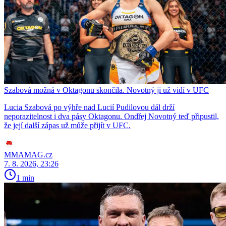
Szabová možná v Oktagonu skončila. Novotný ji už vidí v UFC
Lucia Szabová po výhře nad Lucií Pudilovou dál drží
neporazitelnost i dva pásy Oktagonu. Ondřej Novotný teď připustil,
že její další zápas už může přijít v UFC.
MMAMAG.cz
7. 8. 2026, 23:26
1 min