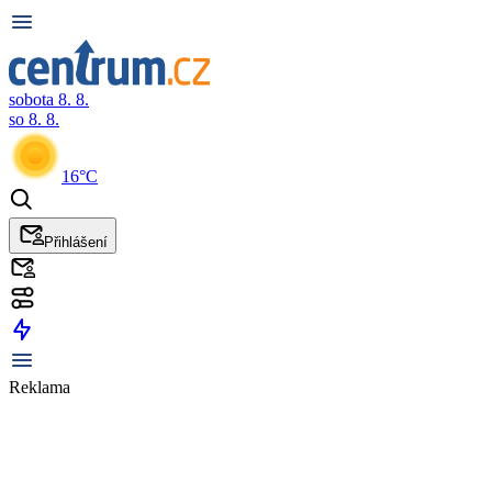
sobota 8. 8.
so 8. 8.
16°C
Přihlášení
Reklama