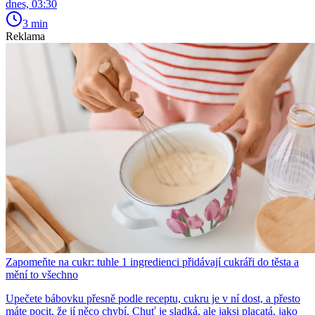
dnes, 03:30
3 min
Reklama
Zapomeňte na cukr: tuhle 1 ingredienci přidávají cukráři do těsta a
mění to všechno
Upečete bábovku přesně podle receptu, cukru je v ní dost, a přesto
máte pocit, že jí něco chybí. Chuť je sladká, ale jaksi placatá, jako