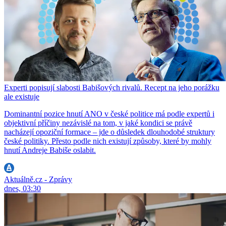
Experti popisují slabosti Babišových rivalů. Recept na jeho porážku
ale existuje
Dominantní pozice hnutí ANO v české politice má podle expertů i
objektivní příčiny nezávislé na tom, v jaké kondici se právě
nacházejí opoziční formace – jde o důsledek dlouhodobé struktury
české politiky. Přesto podle nich existují způsoby, které by mohly
hnutí Andreje Babiše oslabit.
Aktuálně.cz - Zprávy
dnes, 03:30