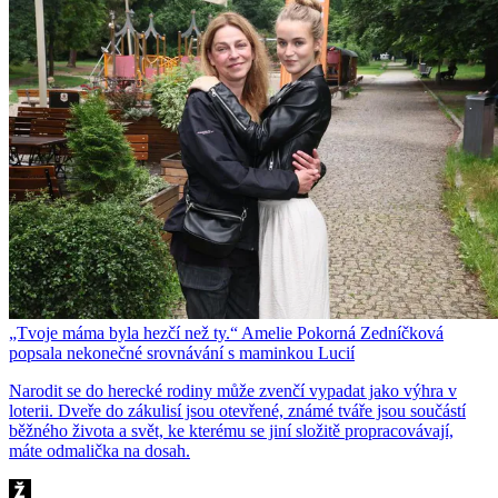
„Tvoje máma byla hezčí než ty.“ Amelie Pokorná Zedníčková
popsala nekonečné srovnávání s maminkou Lucií
Narodit se do herecké rodiny může zvenčí vypadat jako výhra v
loterii. Dveře do zákulisí jsou otevřené, známé tváře jsou součástí
běžného života a svět, ke kterému se jiní složitě propracovávají,
máte odmalička na dosah.