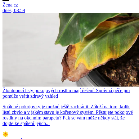
Žena.cz
dnes, 03:59
Žloutnoucí listy pokojových rostlin mají řešení. Správná péče jim
pomůže vrátit zdravý vzhled
Spálené pokojovky je možné ještě zachránit. Záleží na tom, kolik
listů zbylo a v jakém stavu je kořenový systém. Pěstujete pokojové
rostliny na okenním parapetu? Pak se vám může někdy stát, že
dojde ke spálení jejich...