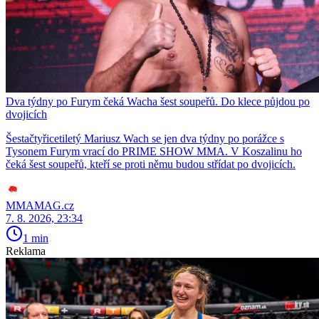
Dva týdny po Furym čeká Wacha šest soupeřů. Do klece půjdou po
dvojicích
Šestačtyřicetiletý Mariusz Wach se jen dva týdny po porážce s
Tysonem Furym vrací do PRIME SHOW MMA. V Koszalinu ho
čeká šest soupeřů, kteří se proti němu budou střídat po dvojicích.
MMAMAG.cz
7. 8. 2026, 23:34
1 min
Reklama