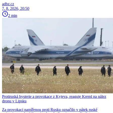
adbz.cz
7. 8. 2026, 20:50
2 min
Protiruská hysterie a provokace z Kyjeva, reaguje Kreml na nález
dronu v Lipsku
Za provokaci namířenou proti Rusku označilo v pátek ruské