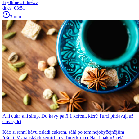
BydlímeÚtulně.cz
dnes, 03:51
3 min
Ani cukr, ani sirup. Do kávy patří 1 koření, které Turci přidávají už
stovky let
Kdo si ranní kávu osladí cukrem, sáhl po tom nejobyčejnějším
řešení. V arabských zemích a v Turecku to dělají jinak už celá