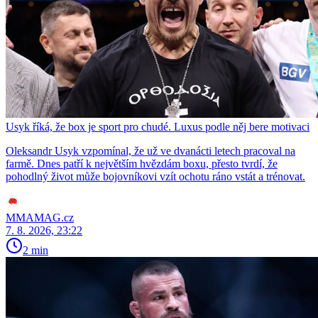
Usyk říká, že box je sport pro chudé. Luxus podle něj bere motivaci
Oleksandr Usyk vzpomínal, že už ve dvanácti letech pracoval na
farmě. Dnes patří k největším hvězdám boxu, přesto tvrdí, že
pohodlný život může bojovníkovi vzít ochotu ráno vstát a trénovat.
MMAMAG.cz
7. 8. 2026, 23:22
2 min