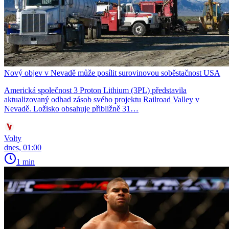
Nový objev v Nevadě může posílit surovinovou soběstačnost USA
Americká společnost 3 Proton Lithium (3PL) představila
aktualizovaný odhad zásob svého projektu Railroad Valley v
Nevadě. Ložisko obsahuje přibližně 31…
Volty
dnes, 01:00
1 min