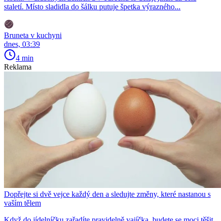
staletí. Místo sladidla do šálku putuje špetka výrazného...
Bruneta v kuchyni
dnes, 03:39
4 min
Reklama
Dopřejte si dvě vejce každý den a sledujte změny, které nastanou s
vaším tělem
Když do jídelníčku zařadíte pravidelně vajíčka, budete se moci těšit