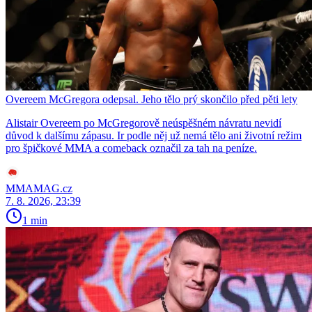
Overeem McGregora odepsal. Jeho tělo prý skončilo před pěti lety
Alistair Overeem po McGregorově neúspěšném návratu nevidí
důvod k dalšímu zápasu. Ir podle něj už nemá tělo ani životní režim
pro špičkové MMA a comeback označil za tah na peníze.
MMAMAG.cz
7. 8. 2026, 23:39
1 min