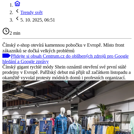
Trendy svět
5. 10. 2025, 06:51
2 min
Čínský e-shop otevírá kamennou pobočku v Evropě. Místo front
zákazníků se dočká velkých problémů
Přidejte si obsah Centrum.cz do oblíbených zdrojů pro Google
hledání a Google zprávy
Čínský gigant rychlé módy Shein oznámil otevření své první stálé
prodejny v Evropě. Pařížský debut má přijít už začátkem listopadu a
okamžitě vyvolal protesty módních domů i profesních organizací.