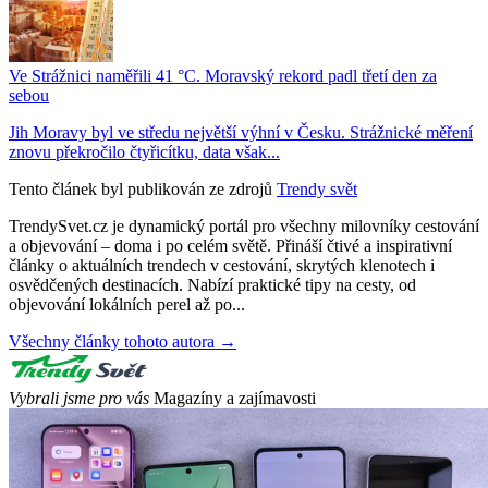
Ve Strážnici naměřili 41 °C. Moravský rekord padl třetí den za
sebou
Jih Moravy byl ve středu největší výhní v Česku. Strážnické měření
znovu překročilo čtyřicítku, data však...
Tento článek byl publikován ze zdrojů
Trendy svět
TrendySvet.cz je dynamický portál pro všechny milovníky cestování
a objevování – doma i po celém světě. Přináší čtivé a inspirativní
články o aktuálních trendech v cestování, skrytých klenotech i
osvědčených destinacích. Nabízí praktické tipy na cesty, od
objevování lokálních perel až po...
Všechny články tohoto autora →
Vybrali jsme pro vás
Magazíny a zajímavosti