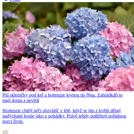
Půl skleničky pod keř a hortenzie kvetou do října. Zahrádkáři to
mají doma a nevědí
Hortenzie chtějí péči obzvlášť v létě, když se jim z květů dělají
nadýchané koule jako z pohádky. Právě tehdy potřebují pořádnou
porci živin.