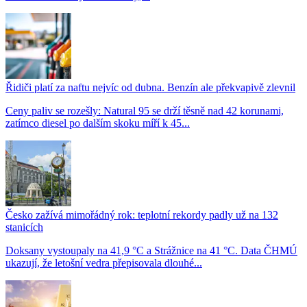
Řidiči platí za naftu nejvíc od dubna. Benzín ale překvapivě zlevnil
Ceny paliv se rozešly: Natural 95 se drží těsně nad 42 korunami,
zatímco diesel po dalším skoku míří k 45...
Česko zažívá mimořádný rok: teplotní rekordy padly už na 132
stanicích
Doksany vystoupaly na 41,9 °C a Strážnice na 41 °C. Data ČHMÚ
ukazují, že letošní vedra přepisovala dlouhé...