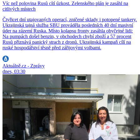
Víc než polovina Rusů cítí úzkost. Zelenského plán je zasáhl na
citlivých místech
Čtyřicet dní utajovaných operací, zničené sklady i potopené tankery.
Ukrajinská tajná služba SBU prováděla posledních 40 dní masivní
úder na zázemí Ruska. Místo kolapsu fronty zasáhla obyčejné lidi:
Na pumpách došel benzin, v obchodech chybí zboží a 57 procent
Rusů přiznává panický strach z dronů. Ukrajinská kampaň cílí na
ruské hospodářství těsně před zářijovými volbami.
Aktuálně.cz - Zprávy
dnes, 03:30