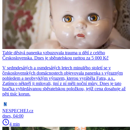
Tahle děsivá panenka vzbuzovala trauma u dětí z celého
Československa. Dnes je sběratelskou raritou za 5 000 Kč
V sedmdesátých a osmdesátých letech minulého století se v
československých domácnostech objevovala panenka s výrazným
pohledem a neobvyklým výrazem, kterou vyráběla Fatra, a.s..
Zatímco někteří ji milovali, jiní z ní měli noční můry. Dnes je tato
hračka vyhledávanou sběratelskou položkou, jejíž cena dosahuje až
pěti tisíc korun.
NESPECHEJ.cz
dnes, 04:00
4 min