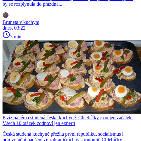
by se rozplynula do prázdna....
Bruneta v kuchyni
dnes, 03:22
3 min
Kvíz na téma studená česká kuchyně: Chlebíčky jsou jen začátek.
Všech 10 otázek zodpoví jen experti
Česká studená kuchyně přežila první republiku, socialismus i
porevoluční nadšení ze zahraničních gastronomií. Chlebíčky,