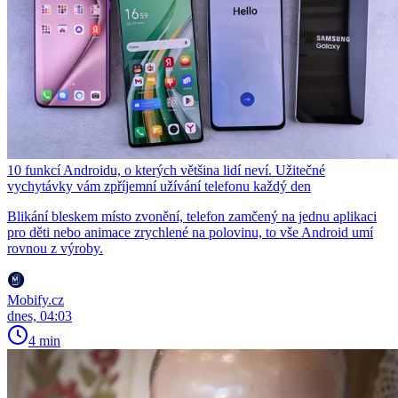
10 funkcí Androidu, o kterých většina lidí neví. Užitečné
vychytávky vám zpříjemní užívání telefonu každý den
Blikání bleskem místo zvonění, telefon zamčený na jednu aplikaci
pro děti nebo animace zrychlené na polovinu, to vše Android umí
rovnou z výroby.
Mobify.cz
dnes, 04:03
4 min