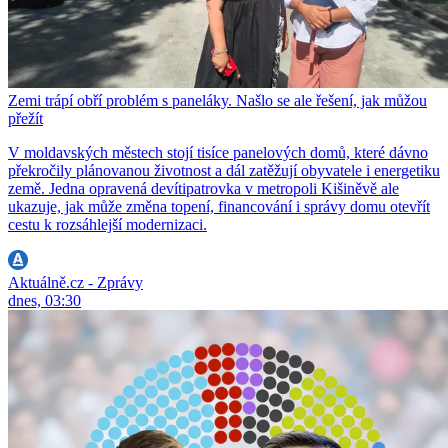
Zemi trápí obří problém s paneláky. Našlo se ale řešení, jak můžou
přežít
V moldavských městech stojí tisíce panelových domů, které dávno
překročily plánovanou životnost a dál zatěžují obyvatele i energetiku
země. Jedna opravená devítipatrovka v metropoli Kišiněvě ale
ukazuje, jak může změna topení, financování i správy domu otevřít
cestu k rozsáhlejší modernizaci.
Aktuálně.cz - Zprávy
dnes, 03:30