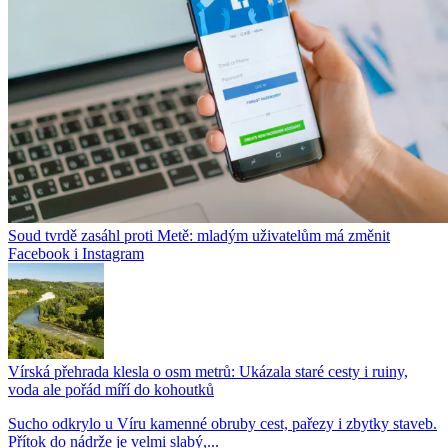
Soud tvrdě zasáhl proti Metě: mladým uživatelům má změnit
Facebook i Instagram
Vírská přehrada klesla o osm metrů: Ukázala staré cesty i ruiny,
voda ale pořád míří do kohoutků
Sucho odkrylo u Víru kamenné obruby cest, pařezy i zbytky staveb.
Přítok do nádrže je velmi slabý,...