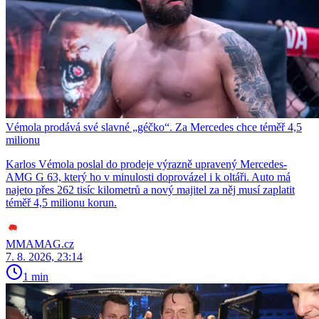
Vémola prodává své slavné „géčko“. Za Mercedes chce téměř 4,5
milionu
Karlos Vémola poslal do prodeje výrazně upravený Mercedes-
AMG G 63, který ho v minulosti doprovázel i k oltáři. Auto má
najeto přes 262 tisíc kilometrů a nový majitel za něj musí zaplatit
téměř 4,5 milionu korun.
MMAMAG.cz
7. 8. 2026, 23:14
1 min