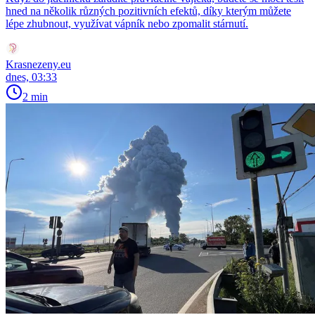
hned na několik různých pozitivních efektů, díky kterým můžete
lépe zhubnout, využívat vápník nebo zpomalit stárnutí.
Krasnezeny.eu
dnes, 03:33
2 min