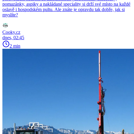
pomazánky, aspiky a nakládané speciality si drží své místo na každé
oslavě i hospodském pultu. Ale znáte je opravdu tak dobře, jak si
myslíte?
Cooky.cz
dnes, 02:45
2 min