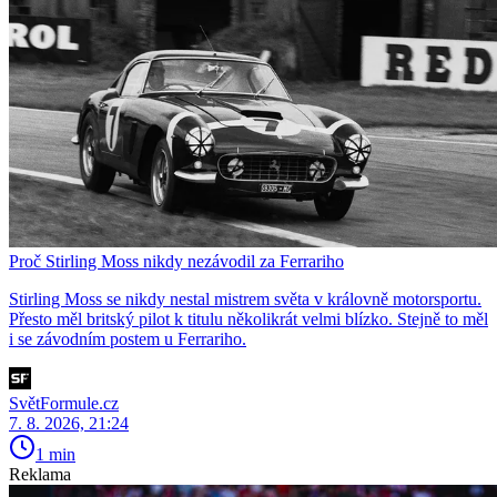
Proč Stirling Moss nikdy nezávodil za Ferrariho
Stirling Moss se nikdy nestal mistrem světa v královně motorsportu.
Přesto měl britský pilot k titulu několikrát velmi blízko. Stejně to měl
i se závodním postem u Ferrariho.
SvětFormule.cz
7. 8. 2026, 21:24
1 min
Reklama