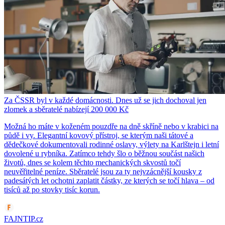
Za ČSSR byl v každé domácnosti. Dnes už se jich dochoval jen
zlomek a sběratelé nabízejí 200 000 Kč
Možná ho máte v koženém pouzdře na dně skříně nebo v krabici na
půdě i vy. Elegantní kovový přístroj, se kterým naši tátové a
dědečkové dokumentovali rodinné oslavy, výlety na Karlštejn i letní
dovolené u rybníka. Zatímco tehdy šlo o běžnou součást našich
životů, dnes se kolem těchto mechanických skvostů točí
neuvěřitelné peníze. Sběratelé jsou za ty nejvzácnější kousky z
padesátých let ochotni zaplatit částky, ze kterých se točí hlava – od
tisíců až po stovky tisíc korun.
FAJNTIP.cz