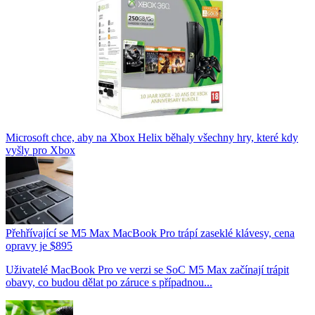
Microsoft chce, aby na Xbox Helix běhaly všechny hry, které kdy
vyšly pro Xbox
Přehřívající se M5 Max MacBook Pro trápí zaseklé klávesy, cena
opravy je $895
Uživatelé MacBook Pro ve verzi se SoC M5 Max začínají trápit
obavy, co budou dělat po záruce s případnou...