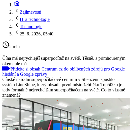
Zajímavosti
IT a technologie
Technologie
25. 6. 2026, 05:40
2 min
Čína má nejrychlejší superpočítač na světě. Těsně, s přimhouřeným
okem, ale má
Přidejte si obsah Centrum.cz do oblíbených zdrojů pro Google
hledání a Google zprávy
Čínské národní superpočítačové centrum v Shenzenu spustilo
systém LineShine, který obsadil první místo žebříčku Top500 a je
tedy formálně nejrycheljším superpočítačem na světě. Co to vlastně
znamená?