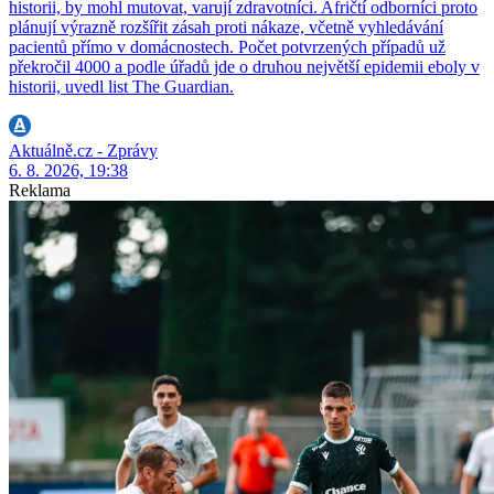
historii, by mohl mutovat, varují zdravotníci. Afričtí odborníci proto
plánují výrazně rozšířit zásah proti nákaze, včetně vyhledávání
pacientů přímo v domácnostech. Počet potvrzených případů už
překročil 4000 a podle úřadů jde o druhou největší epidemii eboly v
historii, uvedl list The Guardian.
Aktuálně.cz - Zprávy
6. 8. 2026, 19:38
Reklama