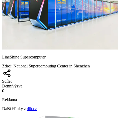
LineShine Supercomputer
Zdroj
:
National Supercomputing Center in Shenzhen
Sdílet
Denní
výzva
0
Reklama
Další články z
diit.cz