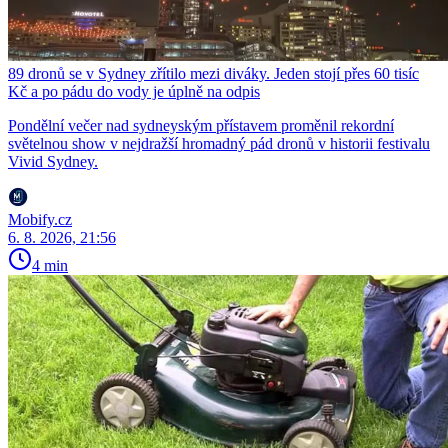
89 dronů se v Sydney zřítilo mezi diváky. Jeden stojí přes 60 tisíc
Kč a po pádu do vody je úplně na odpis
Pondělní večer nad sydneyským přístavem proměnil rekordní
světelnou show v nejdražší hromadný pád dronů v historii festivalu
Vivid Sydney.
Mobify.cz
6. 8. 2026, 21:56
4 min