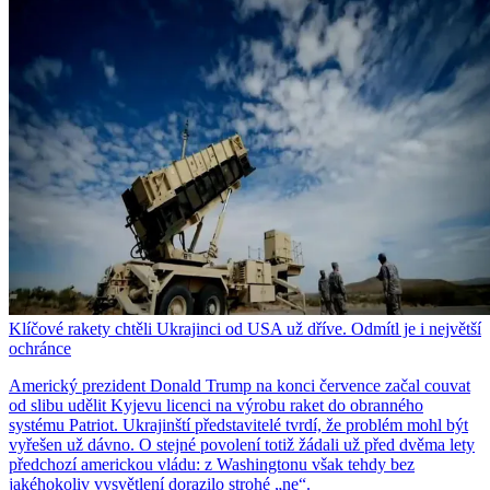
Klíčové rakety chtěli Ukrajinci od USA už dříve. Odmítl je i největší
ochránce
Americký prezident Donald Trump na konci července začal couvat
od slibu udělit Kyjevu licenci na výrobu raket do obranného
systému Patriot. Ukrajinští představitelé tvrdí, že problém mohl být
vyřešen už dávno. O stejné povolení totiž žádali už před dvěma lety
předchozí americkou vládu: z Washingtonu však tehdy bez
jakéhokoliv vysvětlení dorazilo strohé „ne“.