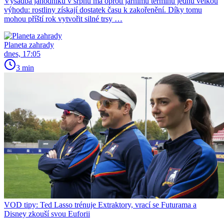
Výsadba jahodníků v srpnu má oproti jarnímu termínu jednu velkou
výhodu: rostliny získají dostatek času k zakořenění. Díky tomu
mohou příští rok vytvořit silné trsy …
Planeta zahrady
dnes, 17:05
3 min
VOD tipy: Ted Lasso trénuje Extraktory, vrací se Futurama a
Disney zkouší svou Euforii