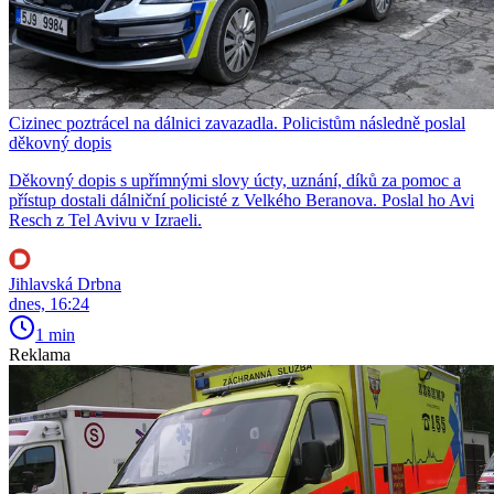
Cizinec poztrácel na dálnici zavazadla. Policistům následně poslal
děkovný dopis
Děkovný dopis s upřímnými slovy úcty, uznání, díků za pomoc a
přístup dostali dálniční policisté z Velkého Beranova. Poslal ho Avi
Resch z Tel Avivu v Izraeli.
Jihlavská Drbna
dnes, 16:24
1 min
Reklama