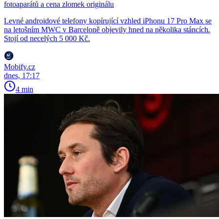
fotoaparátů a cena zlomek originálu
Levné androidové telefony kopírující vzhled iPhonu 17 Pro Max se
na letošním MWC v Barceloně objevily hned na několika stáncích.
Stojí od necelých 5 000 Kč.
Mobify.cz
dnes, 17:17
4 min