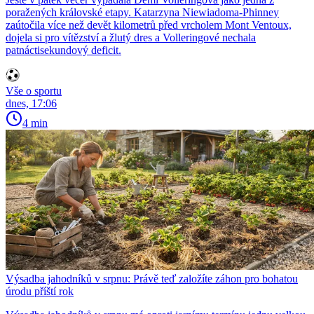
poražených královské etapy. Katarzyna Niewiadoma-Phinney
zaútočila více než devět kilometrů před vrcholem Mont Ventoux,
dojela si pro vítězství a žlutý dres a Volleringové nechala
patnáctisekundový deficit.
Vše o sportu
dnes, 17:06
4 min
Výsadba jahodníků v srpnu: Právě teď založíte záhon pro bohatou
úrodu příští rok