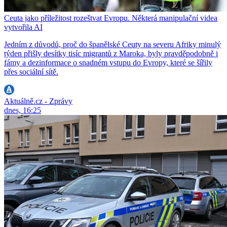
Ceuta jako příležitost rozeštvat Evropu. Některá manipulační videa
vytvořila AI
Jedním z důvodů, proč do španělské Ceuty na severu Afriky minulý
týden přišly desítky tisíc migrantů z Maroka, byly pravděpodobně i
fámy a dezinformace o snadném vstupu do Evropy, které se šířily
přes sociální sítě.
Aktuálně.cz - Zprávy
dnes, 16:25