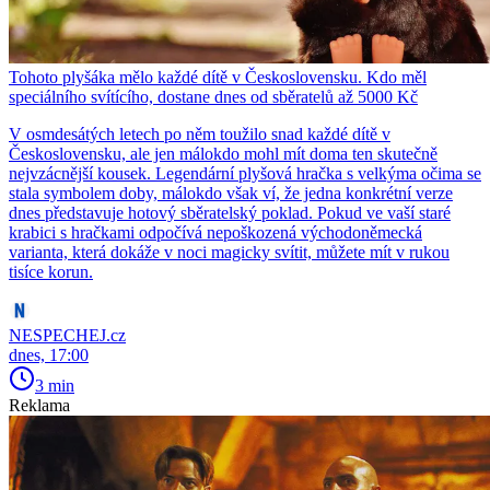
Tohoto plyšáka mělo každé dítě v Československu. Kdo měl
speciálního svítícího, dostane dnes od sběratelů až 5000 Kč
V osmdesátých letech po něm toužilo snad každé dítě v
Československu, ale jen málokdo mohl mít doma ten skutečně
nejvzácnější kousek. Legendární plyšová hračka s velkýma očima se
stala symbolem doby, málokdo však ví, že jedna konkrétní verze
dnes představuje hotový sběratelský poklad. Pokud ve vaší staré
krabici s hračkami odpočívá nepoškozená východoněmecká
varianta, která dokáže v noci magicky svítit, můžete mít v rukou
tisíce korun.
NESPECHEJ.cz
dnes, 17:00
3 min
Reklama