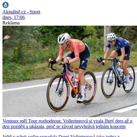
Aktuálně.cz - Sport
dnes, 17:06
Reklama
Ventoux měl Tour rozhodnout. Volleringová si vzala žlutý dres až o
den později a ukázala, proč se závod nevyhrává jedním kopcem
Ještě v pátek večer vypadala Demi Volleringová jako jedna z