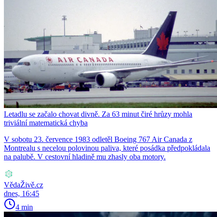
Letadlu se začalo chovat divně. Za 63 minut čiré hrůzy mohla
triviální matematická chyba
V sobotu 23. července 1983 odletěl Boeing 767 Air Canada z
Montrealu s necelou polovinou paliva, které posádka předpokládala
na palubě. V cestovní hladině mu zhasly oba motory.
VědaŽivě.cz
dnes, 16:45
4 min