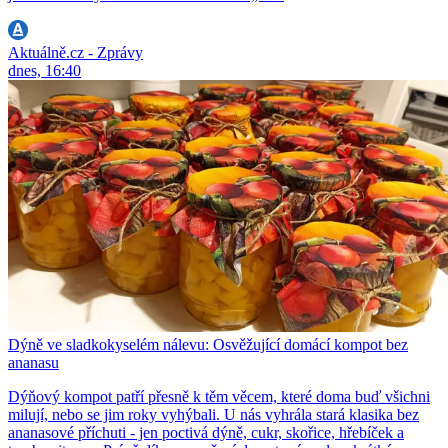
Aktuálně.cz - Zprávy
dnes, 16:40
Dýně ve sladkokyselém nálevu: Osvěžující domácí kompot bez
ananasu
Dýňový kompot patří přesně k těm věcem, které doma buď všichni
milují, nebo se jim roky vyhýbali. U nás vyhrála stará klasika bez
ananasové příchuti - jen poctivá dýně, cukr, skořice, hřebíček a