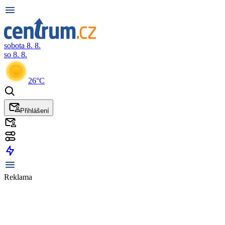
sobota 8. 8.
so 8. 8.
26°C
Přihlášení
Reklama