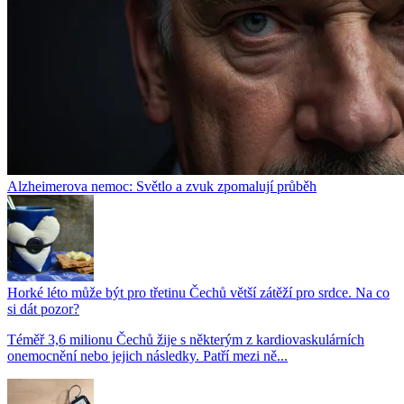
Alzheimerova nemoc: Světlo a zvuk zpomalují průběh
Horké léto může být pro třetinu Čechů větší zátěží pro srdce. Na co
si dát pozor?
Téměř 3,6 milionu Čechů žije s některým z kardiovaskulárních
onemocnění nebo jejich následky. Patří mezi ně...