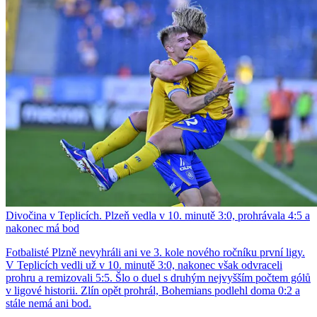
Divočina v Teplicích. Plzeň vedla v 10. minutě 3:0, prohrávala 4:5 a
nakonec má bod
Fotbalisté Plzně nevyhráli ani ve 3. kole nového ročníku první ligy.
V Teplicích vedli už v 10. minutě 3:0, nakonec však odvraceli
prohru a remizovali 5:5. Šlo o duel s druhým nejvyšším počtem gólů
v ligové historii. Zlín opět prohrál, Bohemians podlehl doma 0:2 a
stále nemá ani bod.