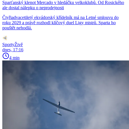
Sparťanský klenot Mercado v hledáčku velkoklubů. Od Rosického
ale dostal nálepku o neprodejnosti
Čtyřiadvacetiletý ekvádorský křídelník má na Letné smlouvu do
roku 2029 a právě rozhodl klíčový duel Ligy mistrů. Sparta ho
pouštět nehodlá.
SportyŽivě
dnes, 17:16
4 min