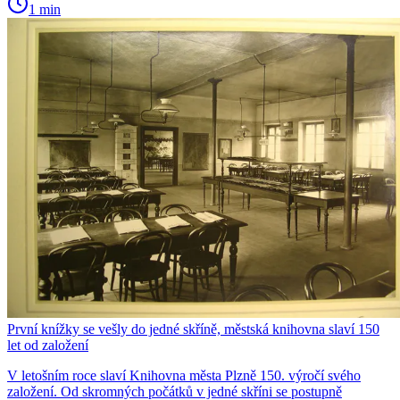
1 min
První knížky se vešly do jedné skříně, městská knihovna slaví 150
let od založení
V letošním roce slaví Knihovna města Plzně 150. výročí svého
založení. Od skromných počátků v jedné skříni se postupně