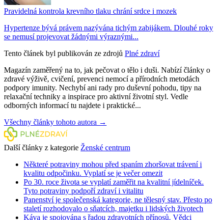
Pravidelná kontrola krevního tlaku chrání srdce i mozek
Hypertenze bývá právem nazývána tichým zabijákem. Dlouhé roky
se nemusí projevovat žádnými výraznými...
Tento článek byl publikován ze zdrojů
Plné zdraví
Magazín zaměřený na to, jak pečovat o tělo i duši. Nabízí články o
zdravé výživě, cvičení, prevenci nemocí a přírodních metodách
podpory imunity. Nechybí ani rady pro duševní pohodu, tipy na
relaxační techniky a inspirace pro aktivní životní styl. Vedle
odborných informací tu najdete i praktické...
Všechny články tohoto autora →
Další články z kategorie
Ženské centrum
Některé potraviny mohou před spaním zhoršovat trávení i
kvalitu odpočinku. Vyplatí se je večer omezit
Po 30. roce života se vyplatí zaměřit na kvalitní jídelníček.
Tyto potraviny podpoří zdraví i vitalitu
Panenství je společenská kategorie, ne tělesný stav. Přesto po
staletí rozhodovalo o sňatcích, majetku i lidských životech
Káva je spojována s řadou zdravotních přínosů. Vědci