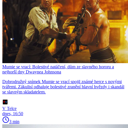
Mumie se vrací: Bolestivé natáčení, dům ze slavného hororu a
nejhorší dny Dwaynea Johnsona
Dobrodružný snímek Mumie se vrací spojil známé herce s novými
tvářemi. Zákulisí odhaluje bolestivé zranění hlavní hvězdy i skandál
se slavným skladatelem.
V Telce
dnes, 16:50
3 min