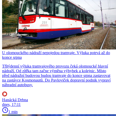
U olomouckého nádraží nepojedou tramvaje. Výluka potrvá až do
konce srpna
Třítýdenní výluka tramvajového provozu čeká olomoucké hlavní
nádraží. Od zítřka tam začne výměna výhybek a kolejnic. Místo
před nádražní budovou budou tramvaje do konce srpna zastavovat
na zastávce Kosmonautů. Do Pavloviček dopravní podnik vypraví
náhradní autobusy.
Hanácká Drbna
dnes, 17:11
1 min