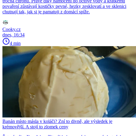
trocha citronu. Právě díky namočení do octové vody a krátkému
povaření zůstávají kostičky pevné, hezky zesklovatí a ve sklenici
chutnají tak, jak si je pamatuji z domácí spíže.
Cooky.cz
dnes, 16:34
4 min
Banán místo másla v koláči? Zní to divně, ale výsledek je
krémovější. A stojí to zlomek ceny