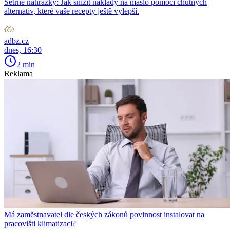
Šetrné náhražky: Jak snížit náklady na máslo pomocí chutných
alternativ, které vaše recepty ještě vylepší.
adbz.cz
dnes, 16:30
2 min
Reklama
Má zaměstnavatel dle českých zákonů povinnost instalovat na
pracovišti klimatizaci?