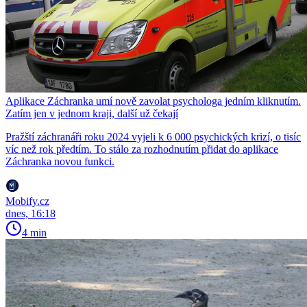
Aplikace Záchranka umí nově zavolat psychologa jedním kliknutím.
Zatím jen v jednom kraji, další už čekají
Pražští záchranáři roku 2024 vyjeli k 6 000 psychických krizí, o tisíc
víc než rok předtím. To stálo za rozhodnutím přidat do aplikace
Záchranka novou funkci.
Mobify.cz
dnes, 16:18
4 min