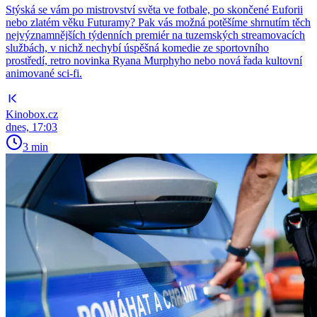
Stýská se vám po mistrovství světa ve fotbale, po skončené Euforii
nebo zlatém věku Futuramy? Pak vás možná potěšíme shrnutím těch
nejvýznamnějších týdenních premiér na tuzemských streamovacích
službách, v nichž nechybí úspěšná komedie ze sportovního
prostředí, retro novinka Ryana Murphyho nebo nová řada kultovní
animované sci-fi.
Kinobox.cz
dnes, 17:03
3 min