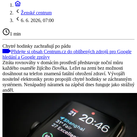
Ženské centrum
6. 6. 2026, 07:00
1 min
Chytré hodinky zachraňují po pádu
Přidejte si obsah Centrum.cz do oblíbených zdrojů pro Google
hledání a Google zprávy
Ztráta rovnováhy v domácím prostředí představuje noční můru
každého osaměle žijícího člověka. Ležet na zemi bez možnosti
dosáhnout na telefon znamená fatální ohrožení zdraví. Vývojáři
nositelné elektroniky proto propojili chytré hodinky se záchranným
systémem. Nenápadný náramek na zápěstí dnes funguje jako strážný
anděl.