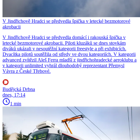
V Jindřichově Hradci se předvedla špička v letecké bezmotorové
akrobacii
V Jindřichově Hradci se předvedla domácí i rakouská špička v
letecké bezmotorové akrobacii. Piloti kluzáků se dnes stovkám
diváků ukázali v nesoutěžní kategorii freestyle a při exhibicích.
Dvacítka pilotů soutěžila od středy ve dvou kategoriích. V kategorii
advanced zvítězil Aleš Ferra mladší z jindřichohradecké aeroklubu a
v kategorii unlimited vyhrál dlouhodobý reprezentant Přemysl
Vávra z České Třebové.
Budějcká Drbna
dnes, 17:14
1 min