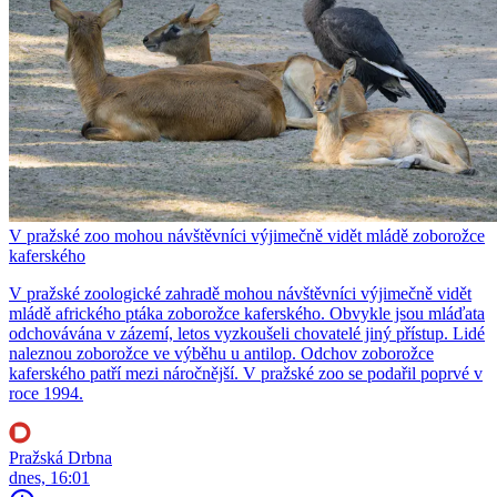
V pražské zoo mohou návštěvníci výjimečně vidět mládě zoborožce
kaferského
V pražské zoologické zahradě mohou návštěvníci výjimečně vidět
mládě afrického ptáka zoborožce kaferského. Obvykle jsou mláďata
odchovávána v zázemí, letos vyzkoušeli chovatelé jiný přístup. Lidé
naleznou zoborožce ve výběhu u antilop. Odchov zoborožce
kaferského patří mezi náročnější. V pražské zoo se podařil poprvé v
roce 1994.
Pražská Drbna
dnes, 16:01