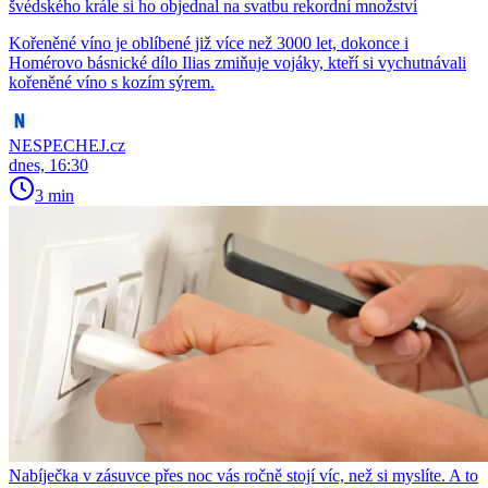
švédského krále si ho objednal na svatbu rekordní množství
Kořeněné víno je oblíbené již více než 3000 let, dokonce i
Homérovo básnické dílo Ilias zmiňuje vojáky, kteří si vychutnávali
kořeněné víno s kozím sýrem.
NESPECHEJ.cz
dnes, 16:30
3 min
Nabíječka v zásuvce přes noc vás ročně stojí víc, než si myslíte. A to