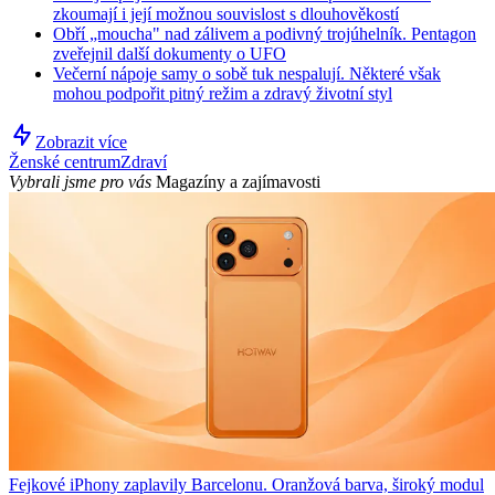
zkoumají i její možnou souvislost s dlouhověkostí
Obří „moucha" nad zálivem a podivný trojúhelník. Pentagon
zveřejnil další dokumenty o UFO
Večerní nápoje samy o sobě tuk nespalují. Některé však
mohou podpořit pitný režim a zdravý životní styl
Zobrazit více
Ženské centrum
Zdraví
Vybrali jsme pro vás
Magazíny a zajímavosti
Fejkové iPhony zaplavily Barcelonu. Oranžová barva, široký modul