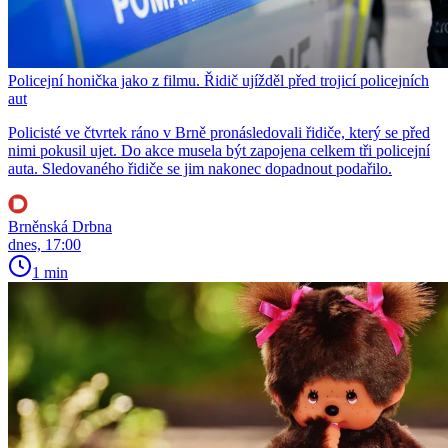
Policejní honička jako z filmu. Řidič ujížděl před trojicí policejních
aut
Policisté ve čtvrtek ráno v Brně pronásledovali řidiče, který se před
nimi pokusil ujet. Do akce musela být zapojena celkem tři policejní
auta. Sledovaného řidiče se jim nakonec dopadnout podařilo.
Brněnská Drbna
dnes, 17:00
1 min