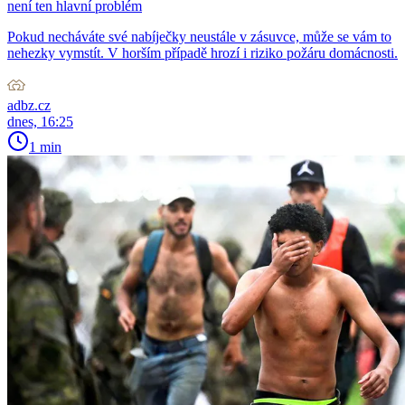
není ten hlavní problém
Pokud necháváte své nabíječky neustále v zásuvce, může se vám to
nehezky vymstít. V horším případě hrozí i riziko požáru domácnosti.
adbz.cz
dnes, 16:25
1 min