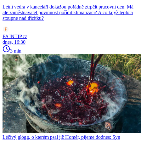
Letní vedra v kanceláři dokážou pořádně ztrpčit pracovní den. Má
ale zaměstnavatel povinnost pořídit klimatizaci? A co když teplota
stoupne nad třicítku?
FAJNTIP.cz
dnes, 16:30
3 min
Léčivý glögg, o kterém psal již Homér, pijeme dodnes: Syn