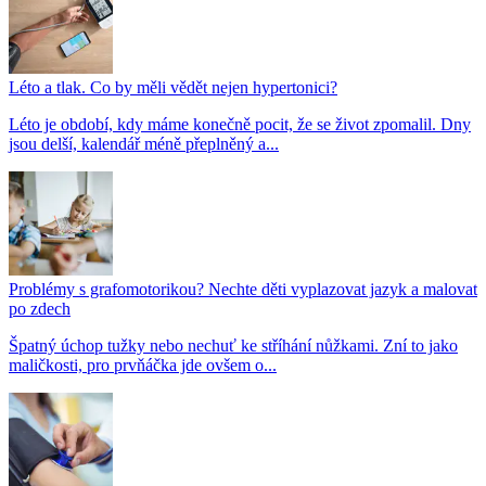
Léto a tlak. Co by měli vědět nejen hypertonici?
Léto je období, kdy máme konečně pocit, že se život zpomalil. Dny
jsou delší, kalendář méně přeplněný a...
Problémy s grafomotorikou? Nechte děti vyplazovat jazyk a malovat
po zdech
Špatný úchop tužky nebo nechuť ke stříhání nůžkami. Zní to jako
maličkosti, pro prvňáčka jde ovšem o...