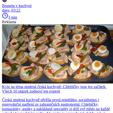
Bruneta v kuchyni
dnes, 03:22
3 min
Reklama
Kvíz na téma studená česká kuchyně: Chlebíčky jsou jen začátek.
Všech 10 otázek zodpoví jen experti
Česká studená kuchyně přežila první republiku, socialismus i
porevoluční nadšení ze zahraničních gastronomií. Chlebíčky,
pomazánky, aspiky a nakládané speciality si drží své místo na každé