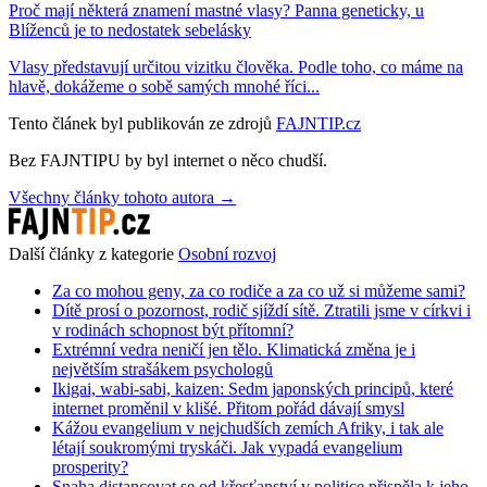
Proč mají některá znamení mastné vlasy? Panna geneticky, u
Blíženců je to nedostatek sebelásky
Vlasy představují určitou vizitku člověka. Podle toho, co máme na
hlavě, dokážeme o sobě samých mnohé říci...
Tento článek byl publikován ze zdrojů
FAJNTIP.cz
Bez FAJNTIPU by byl internet o něco chudší.
Všechny články tohoto autora →
Další články z kategorie
Osobní rozvoj
Za co mohou geny, za co rodiče a za co už si můžeme sami?
Dítě prosí o pozornost, rodič sjíždí sítě. Ztratili jsme v církvi i
v rodinách schopnost být přítomní?
Extrémní vedra neničí jen tělo. Klimatická změna je i
největším strašákem psychologů
Ikigai, wabi-sabi, kaizen: Sedm japonských principů, které
internet proměnil v klišé. Přitom pořád dávají smysl
Kážou evangelium v nejchudších zemích Afriky, i tak ale
létají soukromými tryskáči. Jak vypadá evangelium
prosperity?
Snaha distancovat se od křesťanství v politice přispěla k jeho