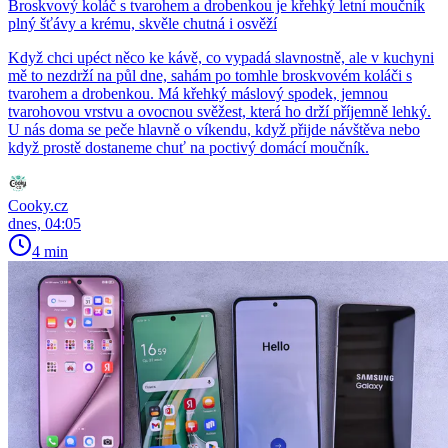
Broskvový koláč s tvarohem a drobenkou je křehký letní moučník
plný šťávy a krému, skvěle chutná i osvěží
Když chci upéct něco ke kávě, co vypadá slavnostně, ale v kuchyni
mě to nezdrží na půl dne, sahám po tomhle broskvovém koláči s
tvarohem a drobenkou. Má křehký máslový spodek, jemnou
tvarohovou vrstvu a ovocnou svěžest, která ho drží příjemně lehký.
U nás doma se peče hlavně o víkendu, když přijde návštěva nebo
když prostě dostaneme chuť na poctivý domácí moučník.
Cooky.cz
dnes, 04:05
4 min