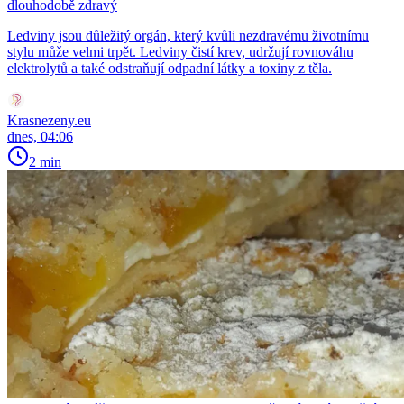
dlouhodobě zdravý
Ledviny jsou důležitý orgán, který kvůli nezdravému životnímu
stylu může velmi trpět. Ledviny čistí krev, udržují rovnováhu
elektrolytů a také odstraňují odpadní látky a toxiny z těla.
Krasnezeny.eu
dnes, 04:06
2 min