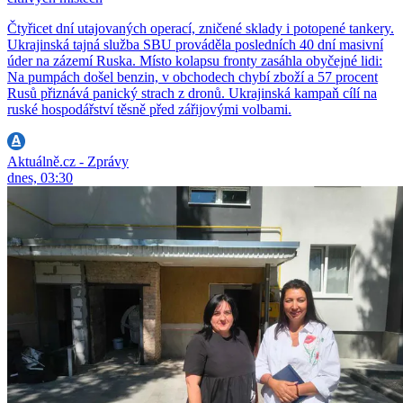
Čtyřicet dní utajovaných operací, zničené sklady i potopené tankery.
Ukrajinská tajná služba SBU prováděla posledních 40 dní masivní
úder na zázemí Ruska. Místo kolapsu fronty zasáhla obyčejné lidi:
Na pumpách došel benzin, v obchodech chybí zboží a 57 procent
Rusů přiznává panický strach z dronů. Ukrajinská kampaň cílí na
ruské hospodářství těsně před zářijovými volbami.
Aktuálně.cz - Zprávy
dnes, 03:30