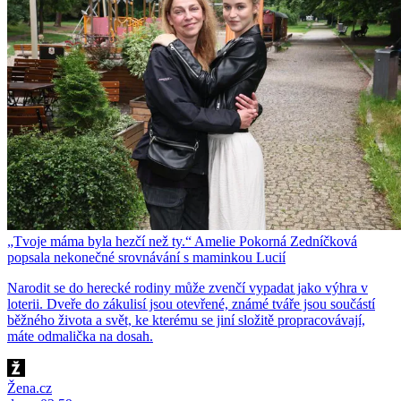
„Tvoje máma byla hezčí než ty.“ Amelie Pokorná Zedníčková
popsala nekonečné srovnávání s maminkou Lucií
Narodit se do herecké rodiny může zvenčí vypadat jako výhra v
loterii. Dveře do zákulisí jsou otevřené, známé tváře jsou součástí
běžného života a svět, ke kterému se jiní složitě propracovávají,
máte odmalička na dosah.
Žena.cz