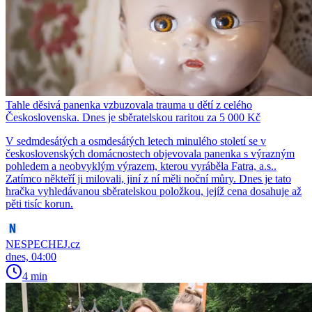
Tahle děsivá panenka vzbuzovala trauma u dětí z celého
Československa. Dnes je sběratelskou raritou za 5 000 Kč
V sedmdesátých a osmdesátých letech minulého století se v
československých domácnostech objevovala panenka s výrazným
pohledem a neobvyklým výrazem, kterou vyráběla Fatra, a.s..
Zatímco někteří ji milovali, jiní z ní měli noční můry. Dnes je tato
hračka vyhledávanou sběratelskou položkou, jejíž cena dosahuje až
pěti tisíc korun.
NESPECHEJ.cz
dnes, 04:00
4 min