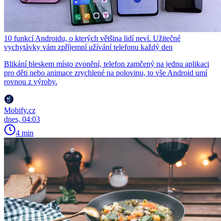
10 funkcí Androidu, o kterých většina lidí neví. Užitečné
vychytávky vám zpříjemní užívání telefonu každý den
Blikání bleskem místo zvonění, telefon zamčený na jednu aplikaci
pro děti nebo animace zrychlené na polovinu, to vše Android umí
rovnou z výroby.
Mobify.cz
dnes, 04:03
4 min