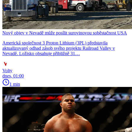
Nový objev v Nevadě může posílit surovinovou soběstačnost USA
Americká společnost 3 Proton Lithium (3PL) představila
aktualizovaný odhad zásob svého projektu Railroad Valley v
Nevadě. Ložisko obsahuje přibližně 31…
Volty
dnes, 01:00
1 min