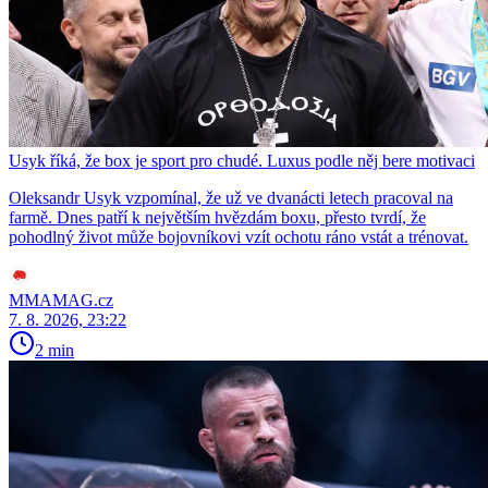
Usyk říká, že box je sport pro chudé. Luxus podle něj bere motivaci
Oleksandr Usyk vzpomínal, že už ve dvanácti letech pracoval na
farmě. Dnes patří k největším hvězdám boxu, přesto tvrdí, že
pohodlný život může bojovníkovi vzít ochotu ráno vstát a trénovat.
MMAMAG.cz
7. 8. 2026, 23:22
2 min