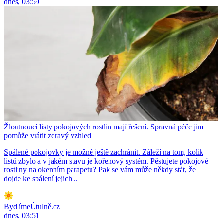
dnes, 03:59
Žloutnoucí listy pokojových rostlin mají řešení. Správná péče jim
pomůže vrátit zdravý vzhled
Spálené pokojovky je možné ještě zachránit. Záleží na tom, kolik
listů zbylo a v jakém stavu je kořenový systém. Pěstujete pokojové
rostliny na okenním parapetu? Pak se vám může někdy stát, že
dojde ke spálení jejich...
BydlímeÚtulně.cz
dnes, 03:51