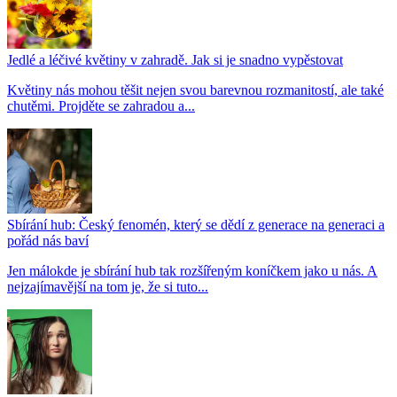
Jedlé a léčivé květiny v zahradě. Jak si je snadno vypěstovat
Květiny nás mohou těšit nejen svou barevnou rozmanitostí, ale také
chutěmi. Projděte se zahradou a...
Sbírání hub: Český fenomén, který se dědí z generace na generaci a
pořád nás baví
Jen málokde je sbírání hub tak rozšířeným koníčkem jako u nás. A
nejzajímavější na tom je, že si tuto...