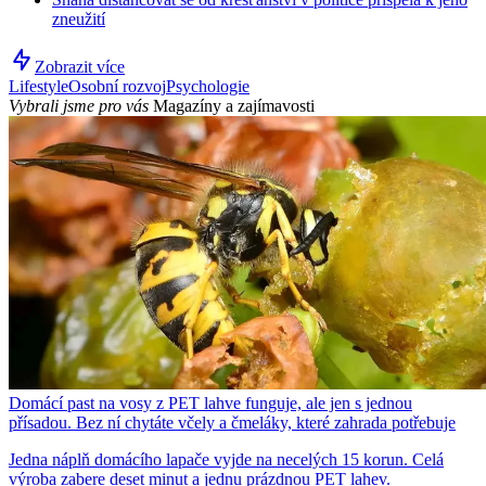
zneužití
Zobrazit více
Lifestyle
Osobní rozvoj
Psychologie
Vybrali jsme pro vás
Magazíny a zajímavosti
Domácí past na vosy z PET lahve funguje, ale jen s jednou
přísadou. Bez ní chytáte včely a čmeláky, které zahrada potřebuje
Jedna náplň domácího lapače vyjde na necelých 15 korun. Celá
výroba zabere deset minut a jednu prázdnou PET lahev.