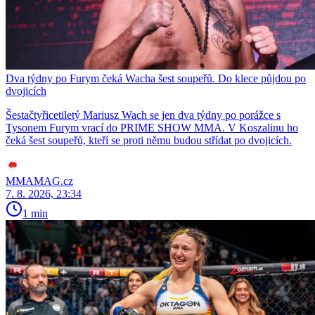
Dva týdny po Furym čeká Wacha šest soupeřů. Do klece půjdou po
dvojicích
Šestačtyřicetiletý Mariusz Wach se jen dva týdny po porážce s
Tysonem Furym vrací do PRIME SHOW MMA. V Koszalinu ho
čeká šest soupeřů, kteří se proti němu budou střídat po dvojicích.
MMAMAG.cz
7. 8. 2026, 23:34
1 min