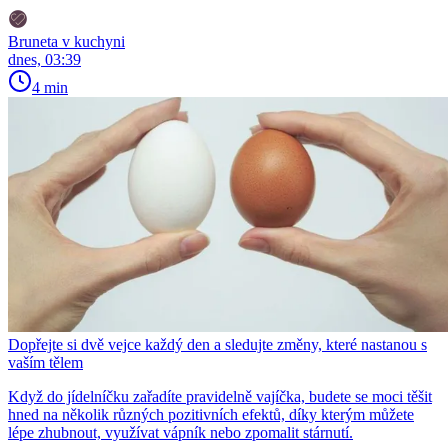
Bruneta v kuchyni
dnes, 03:39
4 min
Dopřejte si dvě vejce každý den a sledujte změny, které nastanou s
vaším tělem
Když do jídelníčku zařadíte pravidelně vajíčka, budete se moci těšit
hned na několik různých pozitivních efektů, díky kterým můžete
lépe zhubnout, využívat vápník nebo zpomalit stárnutí.