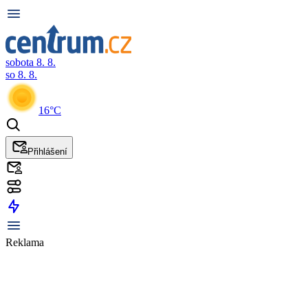
sobota 8. 8.
so 8. 8.
16°C
Přihlášení
Reklama