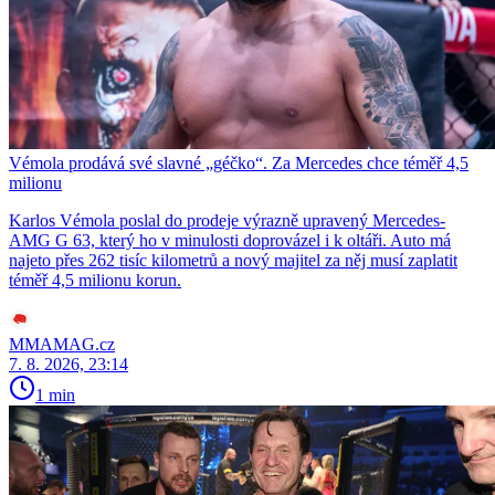
Vémola prodává své slavné „géčko“. Za Mercedes chce téměř 4,5
milionu
Karlos Vémola poslal do prodeje výrazně upravený Mercedes-
AMG G 63, který ho v minulosti doprovázel i k oltáři. Auto má
najeto přes 262 tisíc kilometrů a nový majitel za něj musí zaplatit
téměř 4,5 milionu korun.
MMAMAG.cz
7. 8. 2026, 23:14
1 min