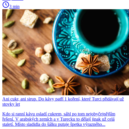
3 min
Ani cukr, ani sirup. Do kávy patří 1 koření, které Turci přidávají už
stovky let
Kdo si ranní kávu osladí cukrem, sáhl po tom nejobyčejnějším
řešení. V arabských zemích a v Turecku to dělají jinak už celá
staletí. Místo sladidla do šálku putuje špetka výrazného...