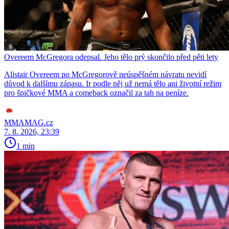
Overeem McGregora odepsal. Jeho tělo prý skončilo před pěti lety
Alistair Overeem po McGregorově neúspěšném návratu nevidí
důvod k dalšímu zápasu. Ir podle něj už nemá tělo ani životní režim
pro špičkové MMA a comeback označil za tah na peníze.
MMAMAG.cz
7. 8. 2026, 23:39
1 min