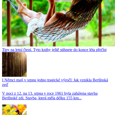
Tipy na letní čtení. Tyto knihy ještě stihnete do konce léta přečíst
I Němci mají v srpnu jedno tragické výročí: Jak vznikla Berlínská
zeď
V noci z 12. na 13. srpna v roce 1961 byla zahájena stavba
Berlínské zdi. Stavba, která měla délku 155 km...