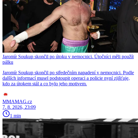
Jaromír Soukup skončil po útoku v nemocnici. Útočníci měli použít
pálku
Jaromír Soukup skončil po středečním napadení v nemocnici. Podle
dalších informací musel podstoupit operaci a policie nyní zjišťuje,
kdo za útokem stál a co bylo jeho motivem.
MMAMAG.cz
7. 8. 2026, 23:09
1 min