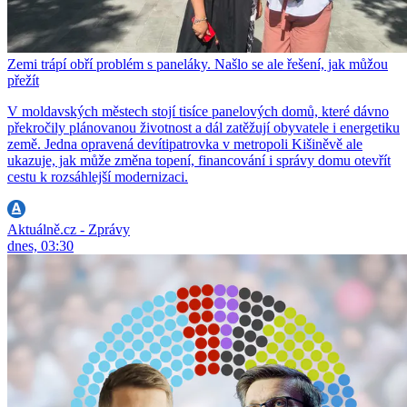
Zemi trápí obří problém s paneláky. Našlo se ale řešení, jak můžou
přežít
V moldavských městech stojí tisíce panelových domů, které dávno
překročily plánovanou životnost a dál zatěžují obyvatele i energetiku
země. Jedna opravená devítipatrovka v metropoli Kišiněvě ale
ukazuje, jak může změna topení, financování i správy domu otevřít
cestu k rozsáhlejší modernizaci.
Aktuálně.cz - Zprávy
dnes, 03:30