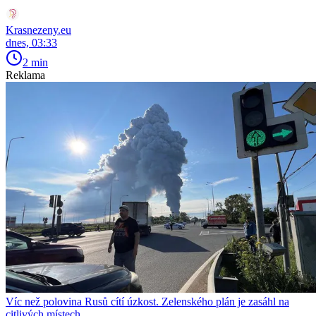
Krasnezeny.eu
dnes, 03:33
2 min
Reklama
Víc než polovina Rusů cítí úzkost. Zelenského plán je zasáhl na
citlivých místech