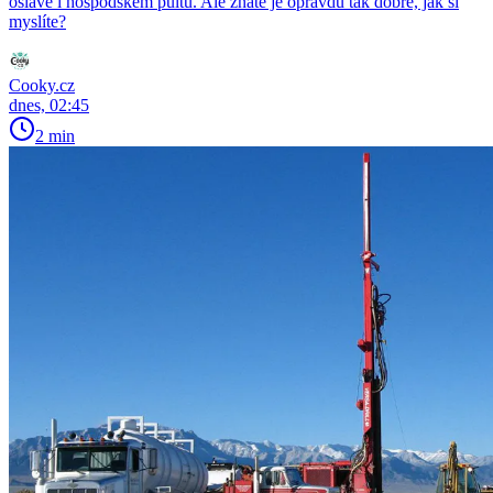
oslavě i hospodském pultu. Ale znáte je opravdu tak dobře, jak si
myslíte?
Cooky.cz
dnes, 02:45
2 min