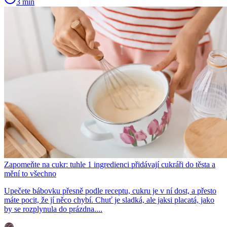
3 min
Zapomeňte na cukr: tuhle 1 ingredienci přidávají cukráři do těsta a
mění to všechno
Upečete bábovku přesně podle receptu, cukru je v ní dost, a přesto
máte pocit, že jí něco chybí. Chuť je sladká, ale jaksi placatá, jako
by se rozplynula do prázdna....