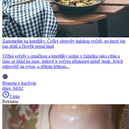
Zapomeňte na knedlíky. Češky objevily italskou večeři, po které jde
pas dolů a člověk nemá hlad
Těžká večeře s omáčkou a knedlíky sedne v žaludku jako cihla a
ráno se hlásí na pase. Italové k večeru přistupují úplně jinak. Jejich
odpověď na sytou, a přitom lehkou...
Bruneta v kuchyni
dnes, 04:02
3 min
Reklama