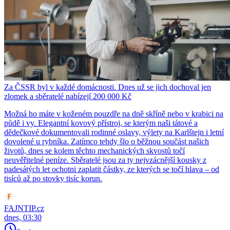
Za ČSSR byl v každé domácnosti. Dnes už se jich dochoval jen
zlomek a sběratelé nabízejí 200 000 Kč
Možná ho máte v koženém pouzdře na dně skříně nebo v krabici na
půdě i vy. Elegantní kovový přístroj, se kterým naši tátové a
dědečkové dokumentovali rodinné oslavy, výlety na Karlštejn i letní
dovolené u rybníka. Zatímco tehdy šlo o běžnou součást našich
životů, dnes se kolem těchto mechanických skvostů točí
neuvěřitelné peníze. Sběratelé jsou za ty nejvzácnější kousky z
padesátých let ochotni zaplatit částky, ze kterých se točí hlava – od
tisíců až po stovky tisíc korun.
FAJNTIP.cz
dnes, 03:30