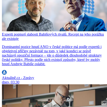
Experti popisují slabosti Babišových rivalů. Recept na jeho porážku
ale existuje
Dominantní pozice hnutí ANO v české politice má podle expertů i
objektivní příčiny nezávislé na tom, v jaké kondici se právě
nacházejí opoziční formace – jde o důsledek dlouhodobé struktury
české politiky. Přesto podle nich existují způsoby, které by mohly
hnutí Andreje Babiše oslabit.
Aktuálně.cz - Zprávy
dnes, 03:30