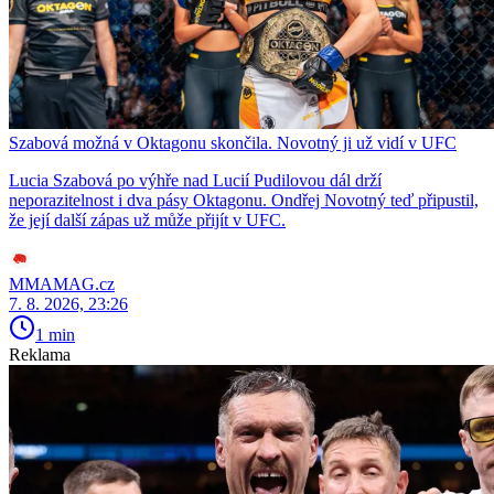
Szabová možná v Oktagonu skončila. Novotný ji už vidí v UFC
Lucia Szabová po výhře nad Lucií Pudilovou dál drží
neporazitelnost i dva pásy Oktagonu. Ondřej Novotný teď připustil,
že její další zápas už může přijít v UFC.
MMAMAG.cz
7. 8. 2026, 23:26
1 min
Reklama