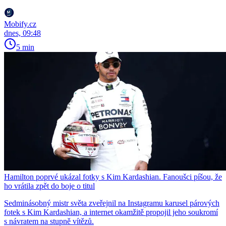
Mobify.cz
dnes, 09:48
5 min
Hamilton poprvé ukázal fotky s Kim Kardashian. Fanoušci píšou, že
ho vrátila zpět do boje o titul
Sedminásobný mistr světa zveřejnil na Instagramu karusel párových
fotek s Kim Kardashian, a internet okamžitě propojil jeho soukromí
s návratem na stupně vítězů.