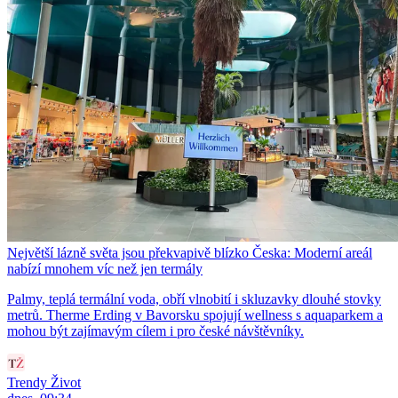
Největší lázně světa jsou překvapivě blízko Česka: Moderní areál
nabízí mnohem víc než jen termály
Palmy, teplá termální voda, obří vlnobití i skluzavky dlouhé stovky
metrů. Therme Erding v Bavorsku spojují wellness s aquaparkem a
mohou být zajímavým cílem i pro české návštěvníky.
Trendy Život