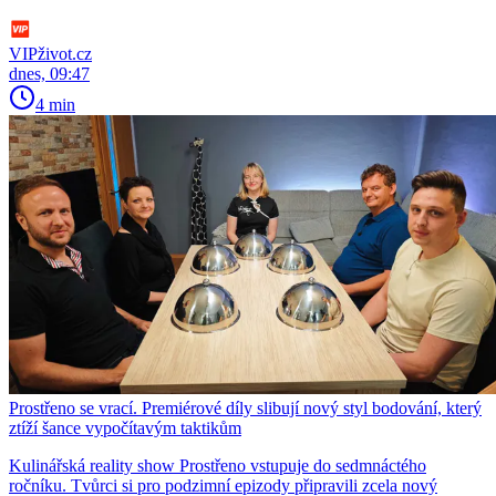
VIPživot.cz
dnes, 09:47
4 min
Prostřeno se vrací. Premiérové díly slibují nový styl bodování, který
ztíží šance vypočítavým taktikům
Kulinářská reality show Prostřeno vstupuje do sedmnáctého
ročníku. Tvůrci si pro podzimní epizody připravili zcela nový