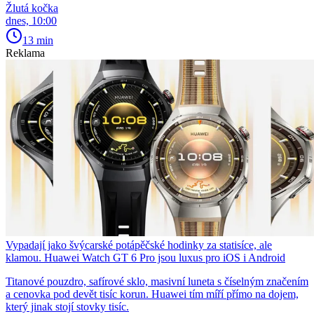
Žlutá kočka
dnes, 10:00
13 min
Reklama
Vypadají jako švýcarské potápěčské hodinky za statisíce, ale
klamou. Huawei Watch GT 6 Pro jsou luxus pro iOS i Android
Titanové pouzdro, safírové sklo, masivní luneta s číselným značením
a cenovka pod devět tisíc korun. Huawei tím míří přímo na dojem,
který jinak stojí stovky tisíc.