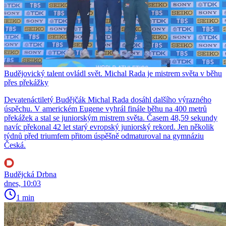
Budějovický talent ovládl svět. Michal Rada je mistrem světa v běhu
přes překážky
Devatenáctiletý Budějčák Michal Rada dosáhl dalšího výrazného
úspěchu. V americkém Eugene vyhrál finále běhu na 400 metrů
překážek a stal se juniorským mistrem světa. Časem 48,59 sekundy
navíc překonal 42 let starý evropský juniorský rekord. Jen několik
týdnů před triumfem přitom úspěšně odmaturoval na gymnáziu
Česká.
Budějcká Drbna
dnes, 10:03
1 min