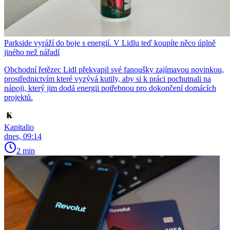
Parkside vyráží do boje s energií. V Lidlu teď koupíte něco úplně
jiného než nářadí
Obchodní řetězec Lidl překvapil své fanoušky zajímavou novinkou,
prostřednictvím které vyzývá kutily, aby si k práci pochutnali na
nápoji, který jim dodá energii potřebnou pro dokončení domácích
projektů.
Kapitalio
dnes, 09:14
2 min