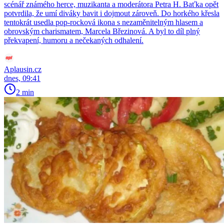
scénář známého herce, muzikanta a moderátora Petra H. Baťka opět
potvrdila, že umí diváky bavit i dojmout zároveň. Do horkého křesla
tentokrát usedla pop-rocková ikona s nezaměnitelným hlasem a
obrovským charismatem, Marcela Březinová. A byl to díl plný
překvapení, humoru a nečekaných odhalení.
Aplausin.cz
dnes, 09:41
2 min