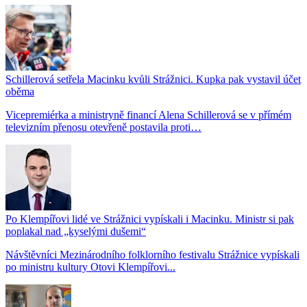
Schillerová setřela Macinku kvůli Strážnici. Kupka pak vystavil účet
oběma
Vicepremiérka a ministryně financí Alena Schillerová se v přímém
televizním přenosu otevřeně postavila proti…
Po Klempířovi lidé ve Strážnici vypískali i Macinku. Ministr si pak
poplakal nad „kyselými dušemi“
Návštěvníci Mezinárodního folklorního festivalu Strážnice vypískali
po ministru kultury Otovi Klempířovi...