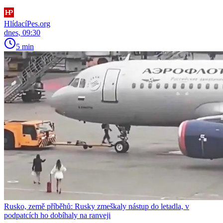
HlídacíPes.org
dnes, 09:30
5 min
Rusko, země příběhů: Rusky zmeškaly nástup do letadla, v
podpatcích ho dobíhaly na ranveji