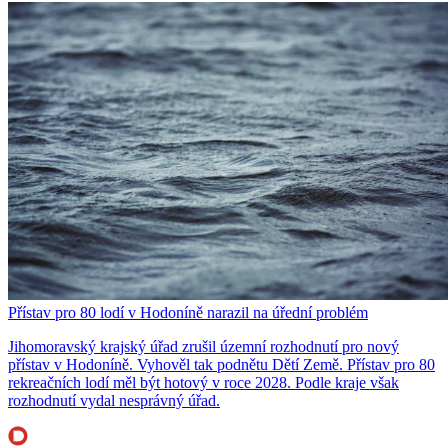
Přístav pro 80 lodí v Hodoníně narazil na úřední problém
Jihomoravský krajský úřad zrušil územní rozhodnutí pro nový
přístav v Hodoníně. Vyhověl tak podnětu Dětí Země. Přístav pro 80
rekreačních lodí měl být hotový v roce 2028. Podle kraje však
rozhodnutí vydal nesprávný úřad.