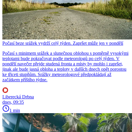
Počasí beze srážek vydrží celý týden. Zapršet může jen v pondělí
Počasí s minimem srážek a slunečnou oblohou s poměrně vysokými
teplotami bude pokračovat podle meteorologů po celý týden. V
pondělí navečer přejde studená fronta a místy by mohlo i zapršet,
jinak ale bude jasná obloha a teploty v dalších dnech opět porostou
ke třiceti stupňům. Srážky meteorologové předpokládají až
začátkem příštího týdne.
Liberecká Drbna
dnes, 09:35
1 min