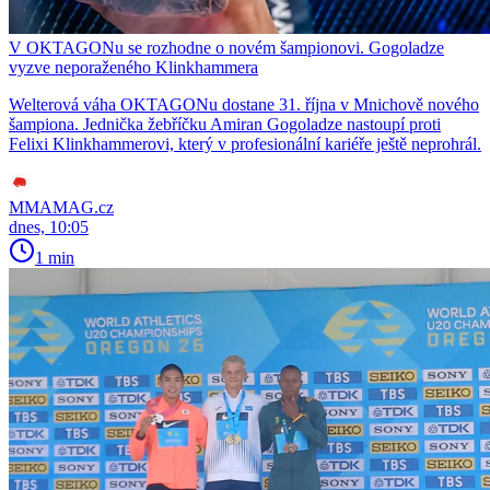
V OKTAGONu se rozhodne o novém šampionovi. Gogoladze
vyzve neporaženého Klinkhammera
Welterová váha OKTAGONu dostane 31. října v Mnichově nového
šampiona. Jednička žebříčku Amiran Gogoladze nastoupí proti
Felixi Klinkhammerovi, který v profesionální kariéře ještě neprohrál.
MMAMAG.cz
dnes, 10:05
1 min