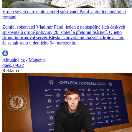
V den svých narozenin zemřel spisovatel Páral, autor legendárních
románů
Zemřel spisovatel Vladimír Páral, jeden z nejúspěšnějších českých
spisovatelů druhé poloviny 20. století a přelomu tisíciletí. O jeho
skonu informoval server Blesku s odvoláním na své zdroje a s tím,
že se tak stalo v den jeho 94. narozenin.
Aktuálně.cz - Magazín
dnes, 09:22
Reklama