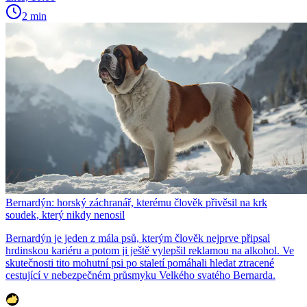
2 min
Bernardýn: horský záchranář, kterému člověk přivěsil na krk
soudek, který nikdy nenosil
Bernardýn je jeden z mála psů, kterým člověk nejprve připsal
hrdinskou kariéru a potom ji ještě vylepšil reklamou na alkohol. Ve
skutečnosti tito mohutní psi po staletí pomáhali hledat ztracené
cestující v nebezpečném průsmyku Velkého svatého Bernarda.