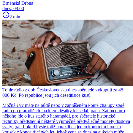
Brněnská Drbna
dnes, 09:00
2 min
Tohle rádio z dob Československa dnes sběratelé vykupují za 45
000 Kč. Po republice jsou jich desetitisíce kusů
Možná i vy máte na půdě nebo v zaprášeném koutě chalupy staré
rádio po prarodičích, na které desítky let sedal prach. Zatímco pro
někoho jde o kus starého harampádí, pro sběratele historické
techniky představují některé výjimečné předválečné modely doslova
svatý grál. Pokud byste totiž narazili na jeden konkrétní luxusní
kousek z konce třicátých let, jehož cena se dnes na aukcích může