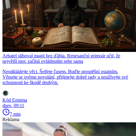
Arbatel sliboval magii bez ďábla. Renesanční grimoár učil, že
největší moc začíná ovládnutím sebe sama
Neodkládejte věci. Šetřete časem. Buďte prospěšní ostatním.
Věnujte se svému povolání, přijímejte dobré rady a neužívejte své
schopnosti ke škodě druhým.
Kód Enigma
dnes, 09:11
7 min
Reklama