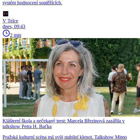
systém hodnocení soutěžících.
V Telce
dnes, 09:43
2 min
Klášterní škola a nečekaný trest: Marcela Březinová zazářila v
talkshow Petra H. Baťka
Pražská kulturní scéna má svůj stabilní klenot. Talkshow Mimo