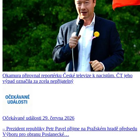
Okamura přirovnal reportérku České televize k nacistům. ČT jeho
výpad označila za zcela nepřijatelný
Očekávané události 29. června 2026
– Prezident republiky Petr Pavel přijme na Pražském hradě předsedu
Výboru pro obranu Poslanecké…