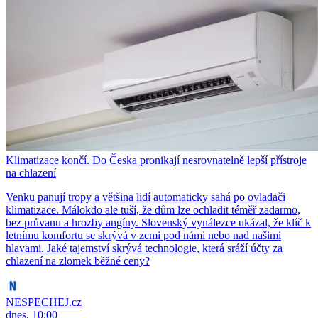
Klimatizace končí. Do Česka pronikají nesrovnatelně lepší přístroje
na chlazení
Venku panují tropy a většina lidí automaticky sahá po ovladači
klimatizace. Málokdo ale tuší, že dům lze ochladit téměř zadarmo,
bez průvanu a hrozby angíny. Slovenský vynálezce ukázal, že klíč k
letnímu komfortu se skrývá v zemi pod námi nebo nad našimi
hlavami. Jaké tajemství skrývá technologie, která sráží účty za
chlazení na zlomek běžné ceny?
NESPECHEJ.cz
dnes, 10:00