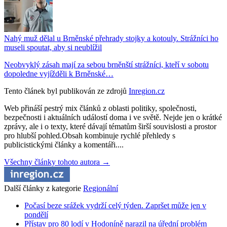
Nahý muž dělal u Brněnské přehrady stojky a kotouly. Strážníci ho
museli spoutat, aby si neublížil
Neobvyklý zásah mají za sebou brněnští strážníci, kteří v sobotu
dopoledne vyjížděli k Brněnské…
Tento článek byl publikován ze zdrojů
Inregion.cz
Web přináší pestrý mix článků z oblasti politiky, společnosti,
bezpečnosti i aktuálních událostí doma i ve světě. Nejde jen o krátké
zprávy, ale i o texty, které dávají tématům širší souvislosti a prostor
pro hlubší pohled.Obsah kombinuje rychlé přehledy s
publicistickými články a komentáři....
Všechny články tohoto autora →
Další články z kategorie
Regionální
Počasí beze srážek vydrží celý týden. Zapršet může jen v
pondělí
Přístav pro 80 lodí v Hodoníně narazil na úřední problém