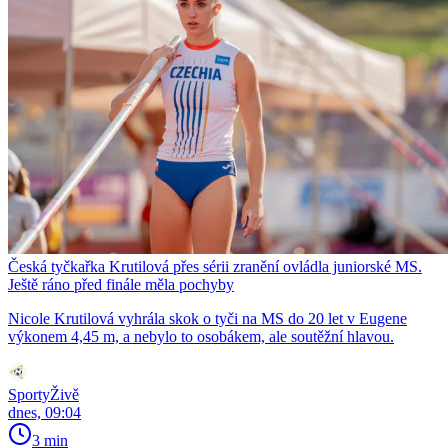
Česká tyčkařka Krutilová přes sérii zranění ovládla juniorské MS.
Ještě ráno před finále měla pochyby
Nicole Krutilová vyhrála skok o tyči na MS do 20 let v Eugene
výkonem 4,45 m, a nebylo to osobákem, ale soutěžní hlavou.
SportyŽivě
dnes, 09:04
3 min