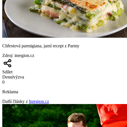
Chřestová parmigiana, jarní recept z Parmy
Zdroj
:
inregion.cz
Sdílet
Denní
výzva
0
Reklama
Další články z
Inregion.cz