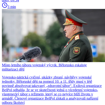
dnes, 09:34
3 min
Místo letního tábora vojenský výcvik. Bělorusko eskaluje
militarizaci dětí
Vojensko-taktická cvičení, ukázky zbraní, návštěvy vojenské
jednotky. Běloruské děti na pomezí 10. a 11. třídy musí v létě
povinně absolvovat takzvaný „zdravotní tábor“. Exilová organizace
BelPol odhalila, že se ve skutečnosti jedná o vícedenní vojensko-
vlastenecký tábor s režimem, který se co nejvíce blíží životu v
armádě. Členové organizace BelPol získali a analyzovali nařízení
odboru školství