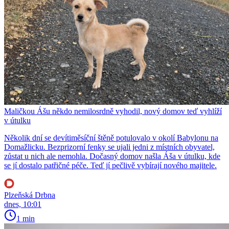
Maličkou Ášu někdo nemilosrdně vyhodil, nový domov teď vyhlíží
v útulku
Několik dní se devítiměsíční štěně potulovalo v okolí Babylonu na
Domažlicku. Bezprizorní fenky se ujali jedni z místních obyvatel,
zůstat u nich ale nemohla. Dočasný domov našla Áša v útulku, kde
se jí dostalo patřičné péče. Teď jí pečlivě vybírají nového majitele.
Plzeňská Drbna
dnes, 10:01
1 min