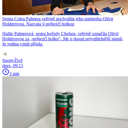
Sestra Colea Palmera veřejně pochválila jeho partnerku Olivii
Holderovou. Nazvala ji nejhezčí holkou
Hallie Palmerová, sestra hvězdy Chelsea, veřejně označila Olivii
Holderovou za „nejhezčí holku“. Jde o dosud nejviditelnější signál,
že rodina vztah přijala.
SportyŽivě
dnes, 09:15
3 min