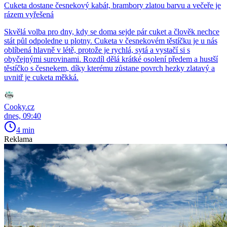
Cuketa dostane česnekový kabát, brambory zlatou barvu a večeře je
rázem vyřešená
Skvělá volba pro dny, kdy se doma sejde pár cuket a člověk nechce
stát půl odpoledne u plotny. Cuketa v česnekovém těstíčku je u nás
oblíbená hlavně v létě, protože je rychlá, sytá a vystačí si s
obyčejnými surovinami. Rozdíl dělá krátké osolení předem a hustší
těstíčko s česnekem, díky kterému zůstane povrch hezky zlatavý a
uvnitř je cuketa měkká.
Cooky.cz
dnes, 09:40
4 min
Reklama