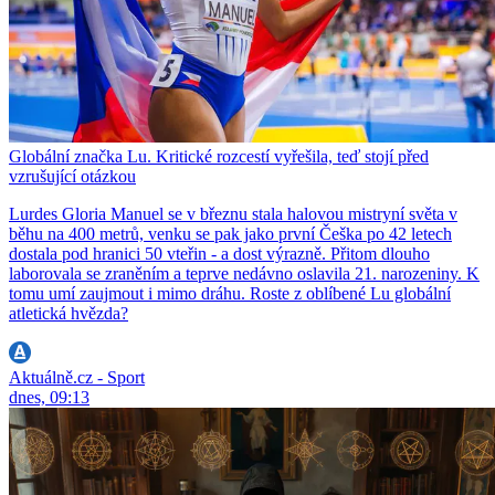
Globální značka Lu. Kritické rozcestí vyřešila, teď stojí před
vzrušující otázkou
Lurdes Gloria Manuel se v březnu stala halovou mistryní světa v
běhu na 400 metrů, venku se pak jako první Češka po 42 letech
dostala pod hranici 50 vteřin - a dost výrazně. Přitom dlouho
laborovala se zraněním a teprve nedávno oslavila 21. narozeniny. K
tomu umí zaujmout i mimo dráhu. Roste z oblíbené Lu globální
atletická hvězda?
Aktuálně.cz - Sport
dnes, 09:13