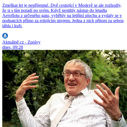
Zmeškat let je nepříjemné. Dvě cestující v Moskvě se ale rozhodly,
že si s tím poradí po svém. Když nestihly nástup do letadla
Aeroflotu z určeného gatu, vyběhly na letištní plochu a vydaly se v
podpatcích přímo za rolujícím strojem. Jedna z nich přitom za sebou
táhla i kufr.
Aktuálně.cz - Zprávy
dnes, 09:28