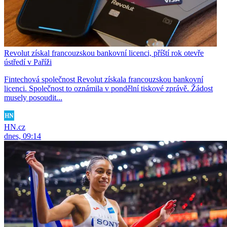
Revolut získal francouzskou bankovní licenci, příští rok otevře
ústředí v Paříži
Fintechová společnost Revolut získala francouzskou bankovní
licenci. Společnost to oznámila v pondělní tiskové zprávě. Žádost
musely posoudit...
HN.cz
dnes, 09:14