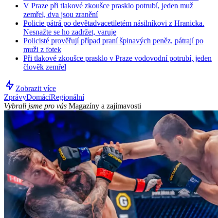
V Praze při tlakové zkoušce prasklo potrubí, jeden muž
zemřel, dva jsou zranění
Policie pátrá po devětadvacetiletém násilníkovi z Hranicka.
Nesnažte se ho zadržet, varuje
Policisté prověřují případ praní špinavých peněz, pátrají po
muži z fotek
Při tlakové zkoušce prasklo v Praze vodovodní potrubí, jeden
člověk zemřel
Zobrazit více
Zprávy
Domácí
Regionální
Vybrali jsme pro vás
Magazíny a zajímavosti