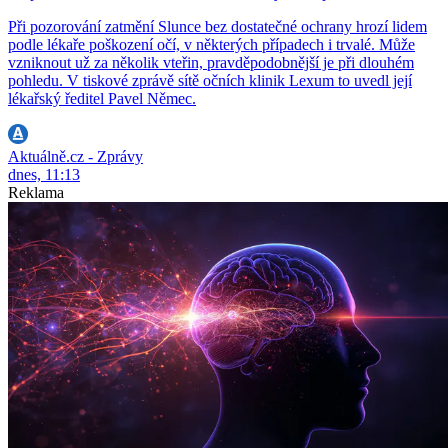
Při pozorování zatmění Slunce bez dostatečné ochrany hrozí lidem
podle lékaře poškození očí, v některých případech i trvalé. Může
vzniknout už za několik vteřin, pravděpodobnější je při dlouhém
pohledu. V tiskové zprávě sítě očních klinik Lexum to uvedl její
lékařský ředitel Pavel Němec.
Aktuálně.cz - Zprávy
dnes, 11:13
Reklama