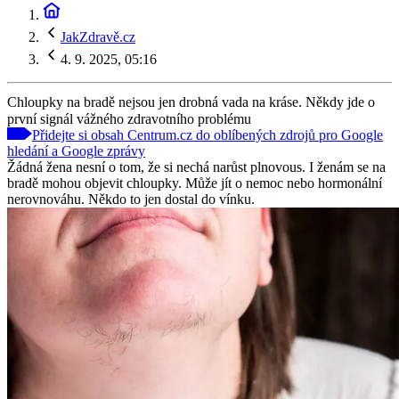
JakZdravě.cz
4. 9. 2025, 05:16
Chloupky na bradě nejsou jen drobná vada na kráse. Někdy jde o
první signál vážného zdravotního problému
Přidejte si obsah Centrum.cz do oblíbených zdrojů pro Google
hledání a Google zprávy
Žádná žena nesní o tom, že si nechá narůst plnovous. I ženám se na
bradě mohou objevit chloupky. Může jít o nemoc nebo hormonální
nerovnováhu. Někdo to jen dostal do vínku.