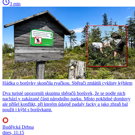
3 min
Hádka o borůvky skončila rvačkou. Sběrači zmlátili cyklisty kýblem
Dva turisté upozornili skupinu sběračů borůvek, že se podle nich
nachází v zakázané části národního parku. Místo poklidné domluvy
ale přišel konflikt, při kterém údajně padaly facky a jako zbraň bal
použit i kýbl s borůvkami.
Budějcká Drbna
dnes, 11:15