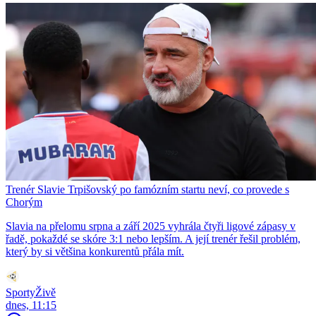
Trenér Slavie Trpišovský po famózním startu neví, co provede s
Chorým
Slavia na přelomu srpna a září 2025 vyhrála čtyři ligové zápasy v
řadě, pokaždé se skóre 3:1 nebo lepším. A její trenér řešil problém,
který by si většina konkurentů přála mít.
SportyŽivě
dnes, 11:15