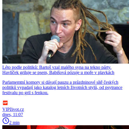
Léto podle politiků: Bartoš vzal malého syna na tekno párty.
Havlíček griluje se psem, Babišová pózuje u moře v plavkách
Parlamemtní komory si dávají pauzu a prázdninové sítě českých
politiků vypadají jako katalog letních životních stylů, od psytrance
festivalu po gril s fenkou.
VIPživot.cz
dnes, 11:07
2 min