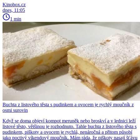
Kinobox.cz
dnes, 11:05
1 min
Buchta z listového těsta s pudinkem a ovocem je rychlý moučník z
osmi surovin
Když se doma objeví kompot meruněk nebo broskví a v lednici leží
listové těsto, většinou je rozhodnuto. Tahle buchta z listového těsta s
pudinkem, piškoty a ovocem je rychlá, nenáročná a přitom působí
jako poctivý víkendový moučník. Mám ráda, že piškoty nasají šťávu