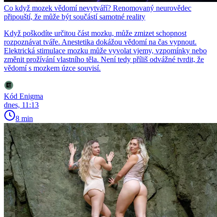
Co když mozek vědomí nevytváří? Renomovaný neurovědec
připouští, že může být součástí samotné reality
Když poškodíte určitou část mozku, může zmizet schopnost
rozpoznávat tváře. Anestetika dokážou vědomí na čas vypnout.
Elektrická stimulace mozku může vyvolat vjemy, vzpomínky nebo
změnit prožívání vlastního těla. Není tedy příliš odvážné tvrdit, že
vědomí s mozkem úzce souvisí.
Kód Enigma
dnes, 11:13
8 min