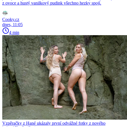
z ovoce a hustý vanilkový pudink všechno hezky spojí.
Cooky.cz
dnes, 11:05
4 min
Vzpěračky z Hané ukázaly první odvážné fotky z nového