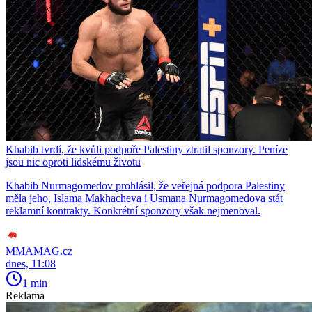
Khabib tvrdí, že kvůli podpoře Palestiny ztratil sponzory. Peníze
jsou nic oproti lidskému životu
Khabib Nurmagomedov prohlásil, že veřejná podpora Palestiny
měla jeho, Islama Makhacheva i Usmana Nurmagomedova stát
reklamní kontrakty. Konkrétní sponzory však nejmenoval.
MMAMAG.cz
dnes, 11:08
1 min
Reklama