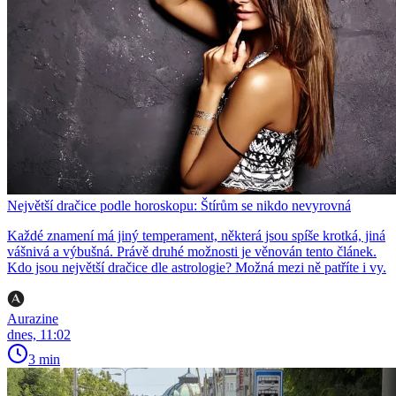
Největší dračice podle horoskopu: Štírům se nikdo nevyrovná
Každé znamení má jiný temperament, některá jsou spíše krotká, jiná
vášnivá a výbušná. Právě druhé možnosti je věnován tento článek.
Kdo jsou největší dračice dle astrologie? Možná mezi ně patříte i vy.
Aurazine
dnes, 11:02
3 min