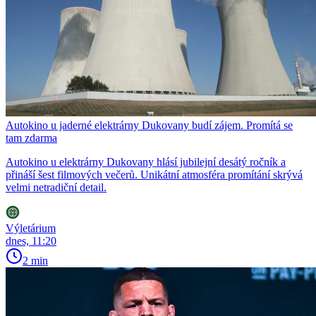
Autokino u jaderné elektrárny Dukovany budí zájem. Promítá se
tam zdarma
Autokino u elektrárny Dukovany hlásí jubilejní desátý ročník a
přináší šest filmových večerů. Unikátní atmosféra promítání skrývá
velmi netradiční detail.
Výletárium
dnes, 11:20
2 min