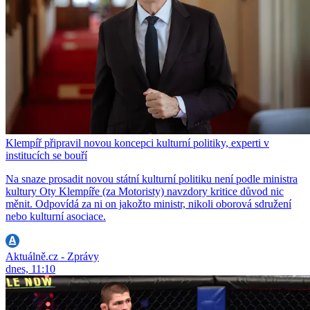
Klempíř připravil novou koncepci kulturní politiky, experti v
institucích se bouří
Na snaze prosadit novou státní kulturní politiku není podle ministra
kultury Oty Klempíře (za Motoristy) navzdory kritice důvod nic
měnit. Odpovídá za ni on jakožto ministr, nikoli oborová sdružení
nebo kulturní asociace.
Aktuálně.cz - Zprávy
dnes, 11:10