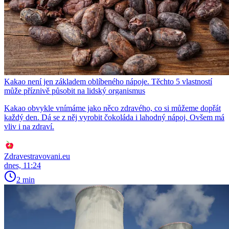
Kakao není jen základem oblíbeného nápoje. Těchto 5 vlastností
může příznivě působit na lidský organismus
Kakao obvykle vnímáme jako něco zdravého, co si můžeme dopřát
každý den. Dá se z něj vyrobit čokoláda i lahodný nápoj. Ovšem má
vliv i na zdraví.
Zdravestravovani.eu
dnes, 11:24
2 min