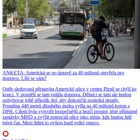
ANKETA: Americká se po úpravě za 40 milionů otevřela pro
dopravu. Líbí se vám?
Ostře sledovaná přestavba Americké ulice v centru Plzně se chýlí ke
konci. V pondělí se tam vrátila doprava. Dělníci se tam ale budou
pohybovat ještě několik dní, aby dokončili poslední detaily.
Proměna 440 metrů dlouhého úseku vyšla na 40 milionů korun s
DPH. Cílem bylo vytvořit bezpečnější a hezčí prostor, lépe přístupné
zastávky MHD a zvýšit potenciál ulice jako místa, kde budou lidé
trávit čas. Mezi lidmi to ovšem budí velké emoce.