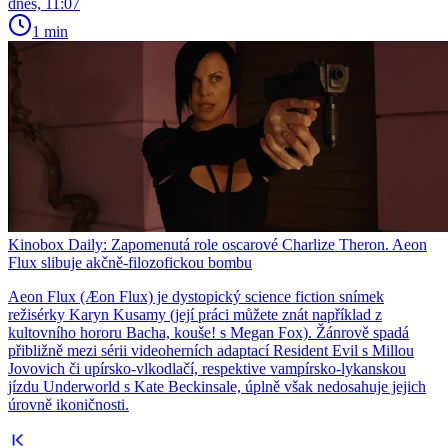
dnes, 11:07
1 min
Kinobox Daily: Zapomenutá role oscarové Charlize Theron. Aeon
Flux slibuje akčně-filozofickou bombu
Aeon Flux (Æon Flux) je dystopický science fiction snímek
režisérky Karyn Kusamy (její práci můžete znát například z
kultovního hororu Bacha, kouše! s Megan Fox). Žánrově spadá
přibližně mezi sérii videoherních adaptací Resident Evil s Millou
Jovovich či upírsko-vlkodlačí, respektive vampírsko-lykanskou
jízdu Underworld s Kate Beckinsale, úplně však nedosahuje jejich
úrovně ikoničnosti.