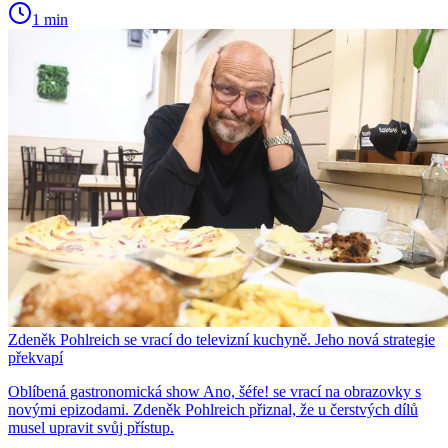
1 min
Zdeněk Pohlreich se vrací do televizní kuchyně. Jeho nová strategie
překvapí
Oblíbená gastronomická show Ano, šéfe! se vrací na obrazovky s
novými epizodami. Zdeněk Pohlreich přiznal, že u čerstvých dílů
musel upravit svůj přístup.