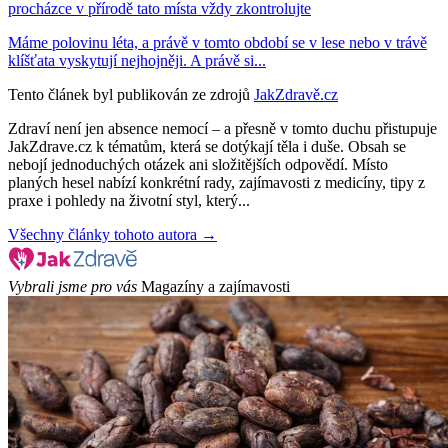
procházce v přírodě tato místa vždy zkontrolujte
Máme polovinu léta, a právě v tomto období se v lese nebo v trávě
klíšťata vyskytují nejhojněji. A právě si...
Tento článek byl publikován ze zdrojů
JakZdravě.cz
Zdraví není jen absence nemocí – a přesně v tomto duchu přistupuje
JakZdrave.cz k tématům, která se dotýkají těla i duše. Obsah se
nebojí jednoduchých otázek ani složitějších odpovědí. Místo
planých hesel nabízí konkrétní rady, zajímavosti z medicíny, tipy z
praxe i pohledy na životní styl, který...
Všechny články tohoto autora →
Vybrali jsme pro vás
Magazíny a zajímavosti