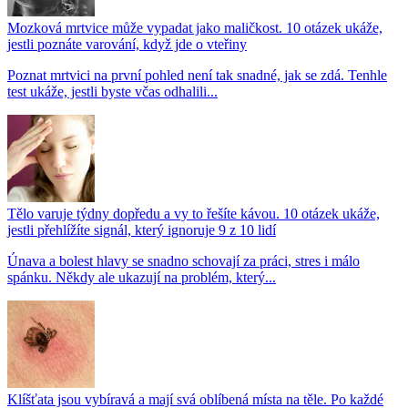
Mozková mrtvice může vypadat jako maličkost. 10 otázek ukáže,
jestli poznáte varování, když jde o vteřiny
Poznat mrtvici na první pohled není tak snadné, jak se zdá. Tenhle
test ukáže, jestli byste včas odhalili...
Tělo varuje týdny dopředu a vy to řešíte kávou. 10 otázek ukáže,
jestli přehlížíte signál, který ignoruje 9 z 10 lidí
Únava a bolest hlavy se snadno schovají za práci, stres i málo
spánku. Někdy ale ukazují na problém, který...
Klíšťata jsou vybíravá a mají svá oblíbená místa na těle. Po každé