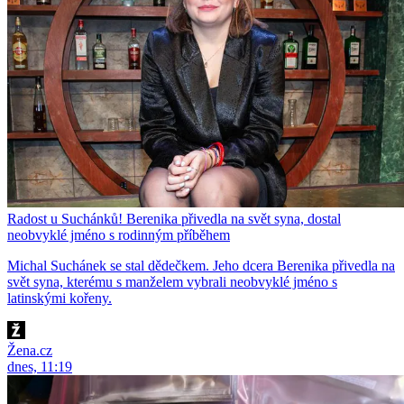
Radost u Suchánků! Berenika přivedla na svět syna, dostal
neobvyklé jméno s rodinným příběhem
Michal Suchánek se stal dědečkem. Jeho dcera Berenika přivedla na
svět syna, kterému s manželem vybrali neobvyklé jméno s
latinskými kořeny.
Žena.cz
dnes, 11:19