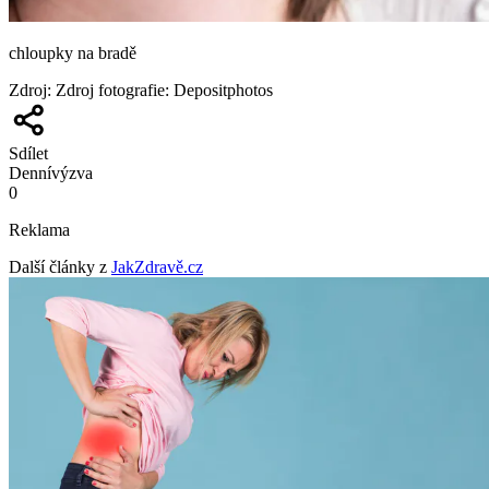
chloupky na bradě
Zdroj
:
Zdroj fotografie: Depositphotos
Sdílet
Denní
výzva
0
Reklama
Další články z
JakZdravě.cz