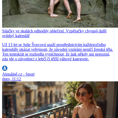
Silačky ve skalách odhodily oblečení. Vzpěračky chystají další
svůdný kalendář
Už 13 let se Julie Švecová snaží prostřednictvím každoročního
kalendáře ukázat veřejnosti, že závodní vzpírání neničí ženská těla.
Ten tentokrát se rozhodla vypíchnout, že laik někdy ani nepozná,
zda jde o závodnici z lehčí či těžší váhové kategorie.
Aktuálně.cz - Sport
dnes, 11:12