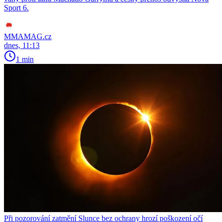
Sport 6.
MMAMAG.cz
dnes, 11:13
1 min
Při pozorování zatmění Slunce bez ochrany hrozí poškození očí