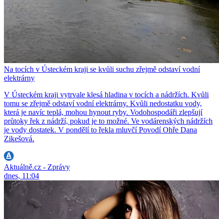
Na tocích v Ústeckém kraji se kvůli suchu zřejmě odstaví vodní
elektrárny
V Ústeckém kraji vytrvale klesá hladina v tocích a nádržích. Kvůli
tomu se zřejmě odstaví vodní elektrárny. Kvůli nedostatku vody,
která je navíc teplá, mohou hynout ryby. Vodohospodáři zlepšují
průtoky řek z nádrží, pokud je to možné. Ve vodárenských nádržích
je vody dostatek. V pondělí to řekla mluvčí Povodí Ohře Dana
Zikešová.
Aktuálně.cz - Zprávy
dnes, 11:04