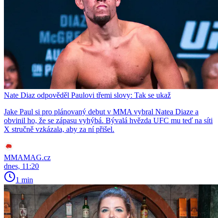
Nate Diaz odpověděl Paulovi třemi slovy: Tak se ukaž
Jake Paul si pro plánovaný debut v MMA vybral Natea Diaze a
obvinil ho, že se zápasu vyhýbá. Bývalá hvězda UFC mu teď na síti
X stručně vzkázala, aby za ní přišel.
MMAMAG.cz
dnes, 11:20
1 min