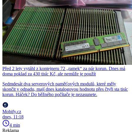
Před 2 lety vytáhl z kontejneru 72 „ramek“ za pár korun. Dnes má
doma poklad za 430 tisíc Kč, ale nemůže je použít
Sedmdesát dva serverových paměťových modulů, které měly
skončit v odpadu, mají dnes katalogovou hodnotu přes čtyři sta tisíc
korun. Háček? Do běžného počítače je nezasunete.
Mobify.cz
dnes, 11:18
4 min
Reklama