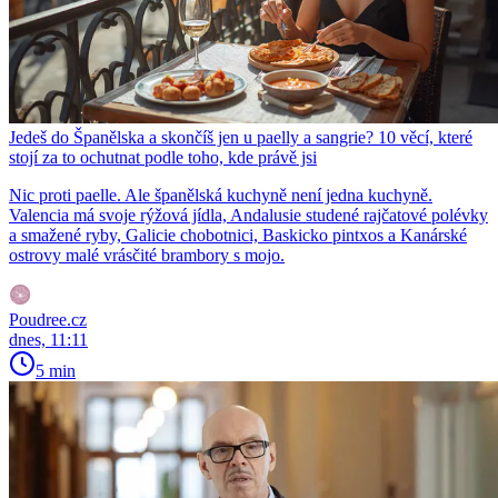
Jedeš do Španělska a skončíš jen u paelly a sangrie? 10 věcí, které
stojí za to ochutnat podle toho, kde právě jsi
Nic proti paelle. Ale španělská kuchyně není jedna kuchyně.
Valencia má svoje rýžová jídla, Andalusie studené rajčatové polévky
a smažené ryby, Galicie chobotnici, Baskicko pintxos a Kanárské
ostrovy malé vrásčité brambory s mojo.
Poudree.cz
dnes, 11:11
5 min