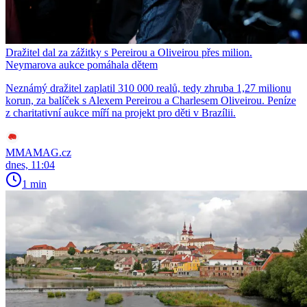
Dražitel dal za zážitky s Pereirou a Oliveirou přes milion.
Neymarova aukce pomáhala dětem
Neznámý dražitel zaplatil 310 000 realů, tedy zhruba 1,27 milionu
korun, za balíček s Alexem Pereirou a Charlesem Oliveirou. Peníze
z charitativní aukce míří na projekt pro děti v Brazílii.
MMAMAG.cz
dnes, 11:04
1 min