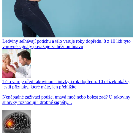
Ledviny selhávají potichu a tělo varuje roky dopředu. 8 z 10 lidí tyto
varovné signály považuje za běžnou únavu
Tělo varuje před rakovinou slinivky i rok dopředu. 10 otázek ukáže,
jestli příznaky, které máte, jen přehlížíte
Nenápadné zažívací potíže, tmavá moč nebo bolest zad? U rakoviny
slinivky rozhodují i drobné signály....