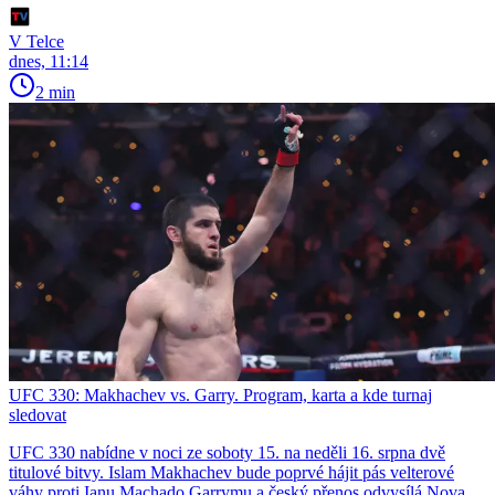
V Telce
dnes, 11:14
2 min
UFC 330: Makhachev vs. Garry. Program, karta a kde turnaj
sledovat
UFC 330 nabídne v noci ze soboty 15. na neděli 16. srpna dvě
titulové bitvy. Islam Makhachev bude poprvé hájit pás velterové
váhy proti Ianu Machado Garrymu a český přenos odvysílá Nova