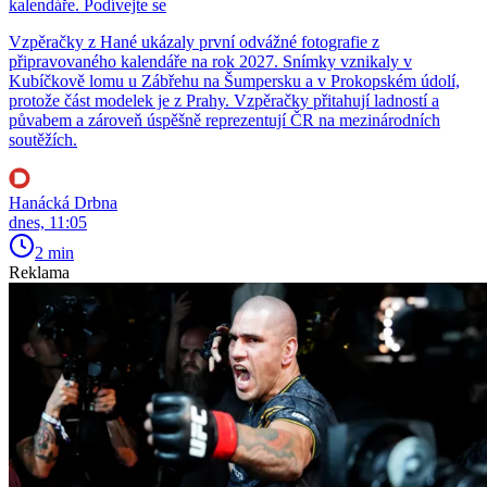
kalendáře. Podívejte se
Vzpěračky z Hané ukázaly první odvážné fotografie z
připravovaného kalendáře na rok 2027. Snímky vznikaly v
Kubíčkově lomu u Zábřehu na Šumpersku a v Prokopském údolí,
protože část modelek je z Prahy. Vzpěračky přitahují ladností a
půvabem a zároveň úspěšně reprezentují ČR na mezinárodních
soutěžích.
Hanácká Drbna
dnes, 11:05
2 min
Reklama