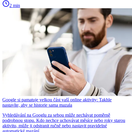
2 min
Google si pamatuje velkou část vaší online aktivity: Takhle
nastavíte, aby se historie sama mazala
Vyhledávání na Googlu za sebou může nechávat poměrně
podrobnou stopu. Kdo nechce uchovávat měsíce nebo roky starou
aktivitu, může ji odstranit ručně nebo nastavit pravidelné
automatické mazání.