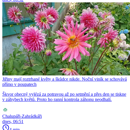
Jiřiny mají roztrhané květy a škůdce nikde. Noční viník se schovává
přímo v poupatech
Škvor obecný vylézá za potravou až po setmění a přes den se tiskne
v záhybech květů. Proto ho ranní kontrola záhonu neodhalí.
Chalupáři-Zahrádkáři
dnes, 06:51
4 min