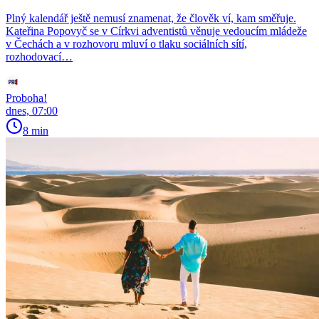
Plný kalendář ještě nemusí znamenat, že člověk ví, kam směřuje.
Kateřina Popovyč se v Církvi adventistů věnuje vedoucím mládeže
v Čechách a v rozhovoru mluví o tlaku sociálních sítí,
rozhodovací…
Proboha!
dnes, 07:00
8 min