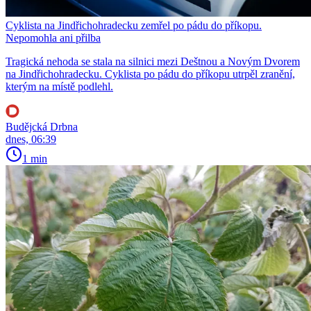
Cyklista na Jindřichohradecku zemřel po pádu do příkopu.
Nepomohla ani přilba
Tragická nehoda se stala na silnici mezi Deštnou a Novým Dvorem
na Jindřichohradecku. Cyklista po pádu do příkopu utrpěl zranění,
kterým na místě podlehl.
Budějcká Drbna
dnes, 06:39
1 min