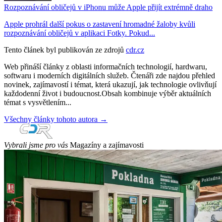
Rozpoznávání obličejů v iPhonu může Apple přijít extrémně draho
Apple prohrál další pokus o zastavení hromadné žaloby kvůli
rozpoznávání obličejů v aplikaci Fotky. Pokud...
Tento článek byl publikován ze zdrojů
cdr.cz
Web přináší články z oblasti informačních technologií, hardwaru,
softwaru i moderních digitálních služeb. Čtenáři zde najdou přehled
novinek, zajímavostí i témat, která ukazují, jak technologie ovlivňují
každodenní život i budoucnost.Obsah kombinuje výběr aktuálních
témat s vysvětlením...
Všechny články tohoto autora →
Vybrali jsme pro vás
Magazíny a zajímavosti