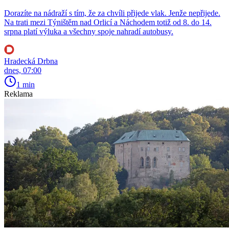
Dorazíte na nádraží s tím, že za chvíli přijede vlak. Jenže nepřijede.
Na trati mezi Týništěm nad Orlicí a Náchodem totiž od 8. do 14.
srpna platí výluka a všechny spoje nahradí autobusy.
Hradecká Drbna
dnes, 07:00
1 min
Reklama