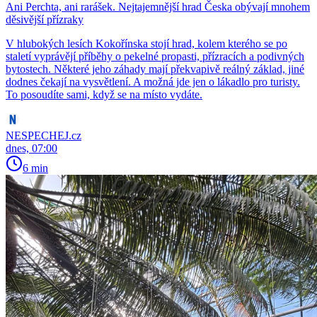
Ani Perchta, ani rarášek. Nejtajemnější hrad Česka obývají mnohem
děsivější přízraky
V hlubokých lesích Kokořínska stojí hrad, kolem kterého se po
staletí vyprávějí příběhy o pekelné propasti, přízracích a podivných
bytostech. Některé jeho záhady mají překvapivě reálný základ, jiné
dodnes čekají na vysvětlení. A možná jde jen o lákadlo pro turisty.
To posoudíte sami, když se na místo vydáte.
NESPECHEJ.cz
dnes, 07:00
6 min