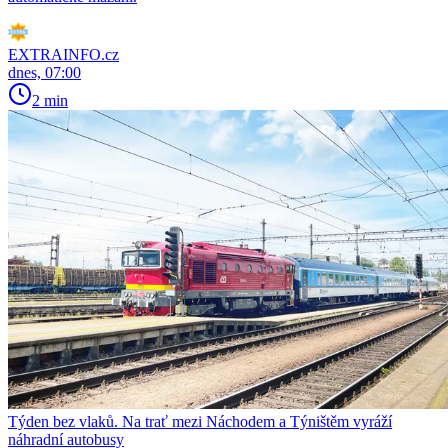
EXTRAINFO.cz
dnes, 07:00
2 min
Týden bez vlaků. Na trať mezi Náchodem a Týništěm vyráží
náhradní autobusy