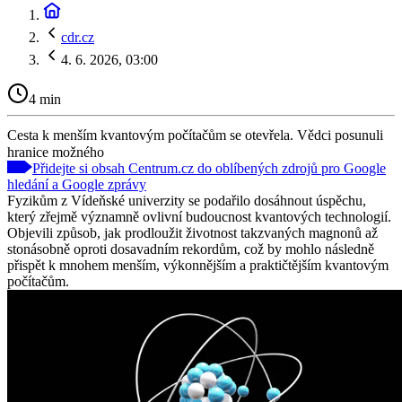
cdr.cz
4. 6. 2026, 03:00
4 min
Cesta k menším kvantovým počítačům se otevřela. Vědci posunuli
hranice možného
Přidejte si obsah Centrum.cz do oblíbených zdrojů pro Google
hledání a Google zprávy
Fyzikům z Vídeňské univerzity se podařilo dosáhnout úspěchu,
který zřejmě významně ovlivní budoucnost kvantových technologií.
Objevili způsob, jak prodloužit životnost takzvaných magnonů až
stonásobně oproti dosavadním rekordům, což by mohlo následně
přispět k mnohem menším, výkonnějším a praktičtějším kvantovým
počítačům.