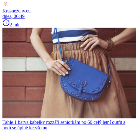
Krasnezeny.eu
dnes, 06:49
2 min
Tahle 1 barva kabelky rozzáří seniorkám po 60 celý letní outfit a
hodí se úplně ke všemu