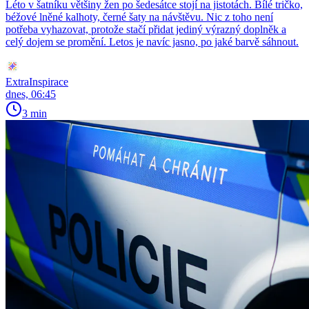
Léto v šatníku většiny žen po šedesátce stojí na jistotách. Bílé tričko,
béžové lněné kalhoty, černé šaty na návštěvu. Nic z toho není
potřeba vyhazovat, protože stačí přidat jediný výrazný doplněk a
celý dojem se promění. Letos je navíc jasno, po jaké barvě sáhnout.
ExtraInspirace
dnes, 06:45
3 min