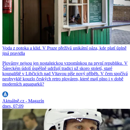
Voda z potoka a klid. V Praze přežívá unikátní oáza, kde platí úplně
jiná pravidla
Plovárny nejsou jen nostalgickou vzpomínkou na první republiku. V
Šáreckém údolí úspěšně udržují tradici už skoro století, staré
koupaliště v Libčicích nad Vltavou píše nový příběh. V čem spočívá
neobvyklé kouzlo českých retro plováren, které mají plno i v době
moderních aquaparků?
Aktuálně.cz - Magazín
dnes, 07:09