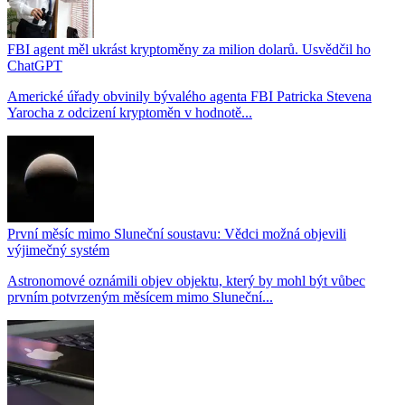
FBI agent měl ukrást kryptoměny za milion dolarů. Usvědčil ho
ChatGPT
Americké úřady obvinily bývalého agenta FBI Patricka Stevena
Yarocha z odcizení kryptoměn v hodnotě...
První měsíc mimo Sluneční soustavu: Vědci možná objevili
výjimečný systém
Astronomové oznámili objev objektu, který by mohl být vůbec
prvním potvrzeným měsícem mimo Sluneční...