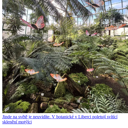
Jinde na světě je neuvidíte. V botanické v Liberci poletují svítící
sklenění motýlci