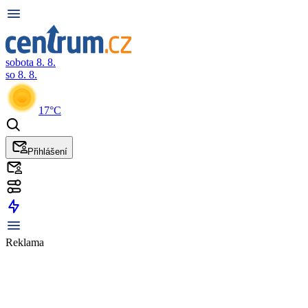
sobota 8. 8.
so 8. 8.
17°C
Přihlášení
Reklama