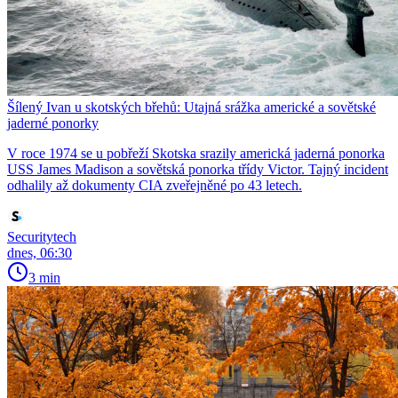
Šílený Ivan u skotských břehů: Utajná srážka americké a sovětské
jaderné ponorky
V roce 1974 se u pobřeží Skotska srazily americká jaderná ponorka
USS James Madison a sovětská ponorka třídy Victor. Tajný incident
odhalily až dokumenty CIA zveřejněné po 43 letech.
Securitytech
dnes, 06:30
3 min