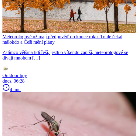
Meteorologové už mají předpověď do konce roku. Tohle čekal
málokdo a Češi mění plány
Zatímco většina lidí řeší, jestli o víkendu zaprší, meteorologové se
dívají mnohem […]
Outdoor tipy
dnes, 06:28
4 min