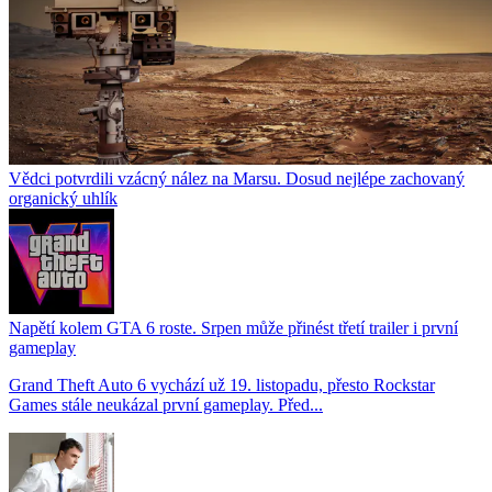
Vědci potvrdili vzácný nález na Marsu. Dosud nejlépe zachovaný
organický uhlík
Napětí kolem GTA 6 roste. Srpen může přinést třetí trailer i první
gameplay
Grand Theft Auto 6 vychází už 19. listopadu, přesto Rockstar
Games stále neukázal první gameplay. Před...