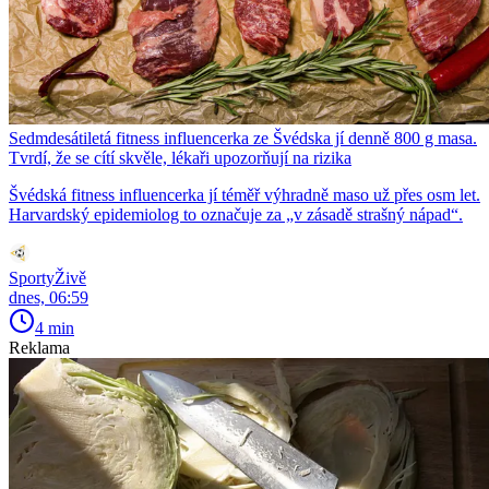
Sedmdesátiletá fitness influencerka ze Švédska jí denně 800 g masa.
Tvrdí, že se cítí skvěle, lékaři upozorňují na rizika
Švédská fitness influencerka jí téměř výhradně maso už přes osm let.
Harvardský epidemiolog to označuje za „v zásadě strašný nápad“.
SportyŽivě
dnes, 06:59
4 min
Reklama