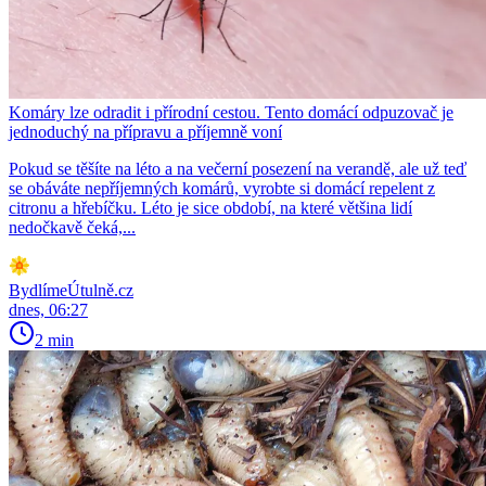
Komáry lze odradit i přírodní cestou. Tento domácí odpuzovač je
jednoduchý na přípravu a příjemně voní
Pokud se těšíte na léto a na večerní posezení na verandě, ale už teď
se obáváte nepříjemných komárů, vyrobte si domácí repelent z
citronu a hřebíčku. Léto je sice období, na které většina lidí
nedočkavě čeká,...
BydlímeÚtulně.cz
dnes, 06:27
2 min