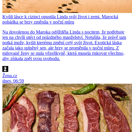
Kvůli lásce k cizinci opustila Linda svůj život i zemi. Marocká
pohádka se brzy změnila v noční můru
Na dovolenou do Maroka odjížděla Linda s pocitem, že potřebuje
jen na chvíli utéct od prázdného manželství. Netušila, že právě tam
potká muže, kvůli kterému změní celý svůj život. Exotická láska
začala jako splněný sen, ale brzy se proměnila v noční můru. Z
milované ženy se stala vězeňkyně, která musela riskovat všechno,
aby získala zpět svou svobodu.
Žena.cz
dnes, 06:59