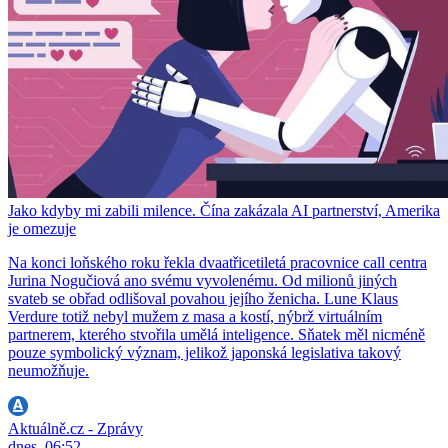
Jako kdyby mi zabili milence. Čína zakázala AI partnerství, Amerika
je omezuje
Na konci loňského roku řekla dvaatřicetiletá pracovnice call centra
Jurina Nogučiová ano svému vyvolenému. Od milionů jiných
svateb se obřad odlišoval povahou jejího ženicha. Lune Klaus
Verdure totiž nebyl mužem z masa a kostí, nýbrž virtuálním
partnerem, kterého stvořila umělá inteligence. Sňatek měl nicméně
pouze symbolický význam, jelikož japonská legislativa takový
neumožňuje.
Aktuálně.cz - Zprávy
dnes, 06:52