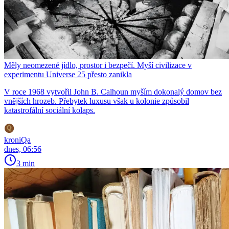
Měly neomezené jídlo, prostor i bezpečí. Myší civilizace v
experimentu Universe 25 přesto zanikla
V roce 1968 vytvořil John B. Calhoun myším dokonalý domov bez
vnějších hrozeb. Přebytek luxusu však u kolonie způsobil
katastrofální sociální kolaps.
kroniQa
dnes, 06:56
3 min