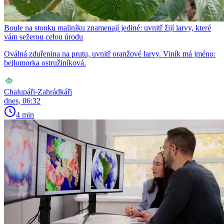
Boule na stonku maliníku znamenají jediné: uvnitř žijí larvy, které
vám sežerou celou úrodu
Oválná zduřenina na prutu, uvnitř oranžové larvy. Viník má jméno:
bejlomorka ostružiníková.
Chalupáři-Zahrádkáři
dnes, 06:32
4 min