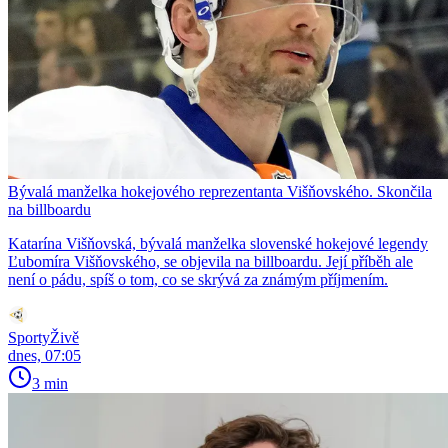
Bývalá manželka hokejového reprezentanta Višňovského. Skončila
na billboardu
Katarína Višňovská, bývalá manželka slovenské hokejové legendy
Ľubomíra Višňovského, se objevila na billboardu. Její příběh ale
není o pádu, spíš o tom, co se skrývá za známým příjmením.
SportyŽivě
dnes, 07:05
3 min