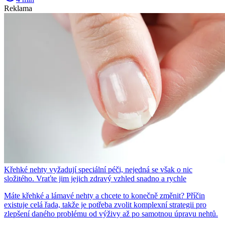
Reklama
Křehké nehty vyžadují speciální péči, nejedná se však o nic
složitého. Vraťte jim jejich zdravý vzhled snadno a rychle
Máte křehké a lámavé nehty a chcete to konečně změnit? Příčin
existuje celá řada, takže je potřeba zvolit komplexní strategii pro
zlepšení daného problému od výživy až po samotnou úpravu nehtů.