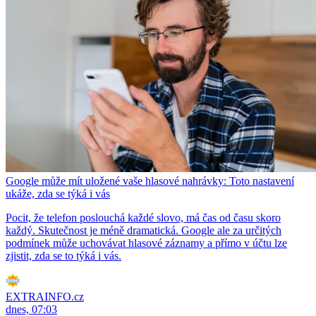
Google může mít uložené vaše hlasové nahrávky: Toto nastavení
ukáže, zda se týká i vás
Pocit, že telefon poslouchá každé slovo, má čas od času skoro
každý. Skutečnost je méně dramatická. Google ale za určitých
podmínek může uchovávat hlasové záznamy a přímo v účtu lze
zjistit, zda se to týká i vás.
EXTRAINFO.cz
dnes, 07:03