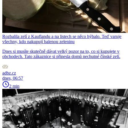
Rozbalila zelí z Kauflandu a na listech se něco hýbalo. Teď varuje
všechny, kdo nakupují balenou zeleninu
Dnes si musíte skutečně dávat velký pozor na to, co si kupujete v
obchodech. Tato zákaznice si přinesla domů nechutné čínské zelí.
adbz.cz
dnes, 06:57
2 min