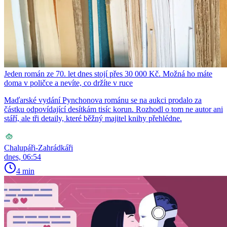
Jeden román ze 70. let dnes stojí přes 30 000 Kč. Možná ho máte
doma v poličce a nevíte, co držíte v ruce
Maďarské vydání Pynchonova románu se na aukci prodalo za
částku odpovídající desítkám tisíc korun. Rozhodl o tom ne autor ani
stáří, ale tři detaily, které běžný majitel knihy přehlédne.
Chalupáři-Zahrádkáři
dnes, 06:54
4 min