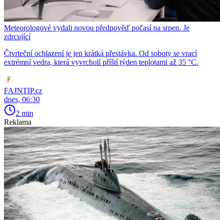
Meteorologové vydali novou předpověď počasí na srpen. Je
zdrcující
Čtvrteční ochlazení je jen krátká přestávka. Od soboty se vrací
extrémní vedra, která vyvrcholí příští týden teplotami až 35 °C.
FAJNTIP.cz
dnes, 06:30
2 min
Reklama