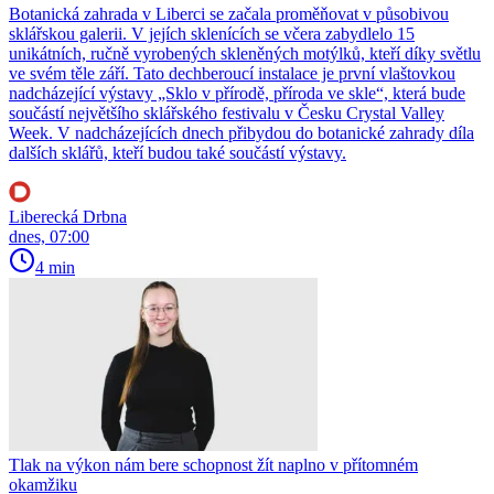
Botanická zahrada v Liberci se začala proměňovat v působivou
sklářskou galerii. V jejích sklenících se včera zabydlelo 15
unikátních, ručně vyrobených skleněných motýlků, kteří díky světlu
ve svém těle září. Tato dechberoucí instalace je první vlaštovkou
nadcházející výstavy „Sklo v přírodě, příroda ve skle“, která bude
součástí největšího sklářského festivalu v Česku Crystal Valley
Week. V nadcházejících dnech přibydou do botanické zahrady díla
dalších sklářů, kteří budou také součástí výstavy.
Liberecká Drbna
dnes, 07:00
4 min
Tlak na výkon nám bere schopnost žít naplno v přítomném
okamžiku