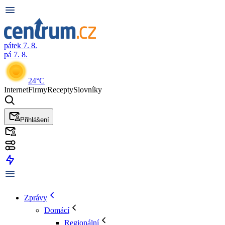
pátek 7. 8.
pá 7. 8.
24°C
Internet
Firmy
Recepty
Slovníky
Přihlášení
Zprávy
Domácí
Regionální