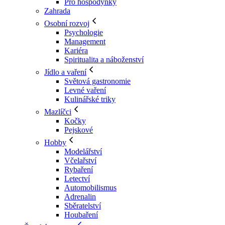
Pro hospodyňky
Zahrada
Osobní rozvoj
Psychologie
Management
Kariéra
Spiritualita a náboženství
Jídlo a vaření
Světová gastronomie
Levné vaření
Kulinářské triky
Mazlíčci
Kočky
Pejskové
Hobby
Modelářství
Včelařství
Rybaření
Letectví
Automobilismus
Adrenalin
Sběratelství
Houbaření