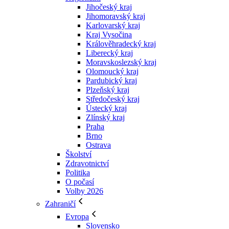
Jihočeský kraj
Jihomoravský kraj
Karlovarský kraj
Kraj Vysočina
Králověhradecký kraj
Liberecký kraj
Moravskoslezský kraj
Olomoucký kraj
Pardubický kraj
Plzeňský kraj
Středočeský kraj
Ústecký kraj
Zlínský kraj
Praha
Brno
Ostrava
Školství
Zdravotnictví
Politika
O počasí
Volby 2026
Zahraničí
Evropa
Slovensko