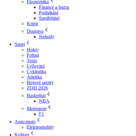
Ekonomika
Finance a burza
Podnikání
Spotřebitel
Krimi
Doprava
Nehody
Sport
Hokej
Fotbal
Tenis
Lyžování
Cyklistika
Atletika
Bojové sporty
ZOH 2026
Basketbal
NBA
Motosport
F1
Auto-moto
Elektromobily
Kultura