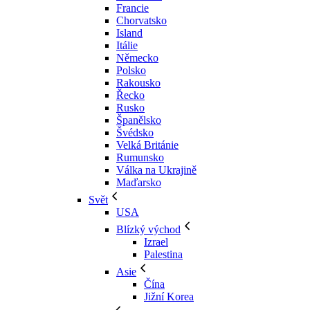
Francie
Chorvatsko
Island
Itálie
Německo
Polsko
Rakousko
Řecko
Rusko
Španělsko
Švédsko
Velká Británie
Rumunsko
Válka na Ukrajině
Maďarsko
Svět
USA
Blízký východ
Izrael
Palestina
Asie
Čína
Jižní Korea