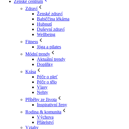
Ženské centrum
Zdraví
Ženské zdraví
Babiččina lékárna
Hubnutí
Duševní zdraví
Wellbeing
Fitness
Jóga a pilates
Módní trendy
Aktuální trendy
Doplňky
Krása
Péče o pleť
Péče o tělo
Vlasy
Nehty
Příběhy ze života
Inspirativní ženy
Rodina & komunita
Výchova
Přátelství
Vztahy