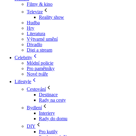
Filmy & kino
Televize
Reality show
Hudba
Hry
Literatura
Výtvarné umění
Divadlo
Digi a stream
Celebrity
Módní policie
Pro pamětníky
Nové tváře
Lifestyle
Cestování
Destinace
Rady na cesty
Bydlení
Interiery
Rady do domu
DIY
Pro kutily