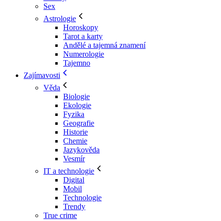
Sex
Astrologie
Horoskopy
Tarot a karty
Andělé a tajemná znamení
Numerologie
Tajemno
Zajímavosti
Věda
Biologie
Ekologie
Fyzika
Geografie
Historie
Chemie
Jazykověda
Vesmír
IT a technologie
Digital
Mobil
Technologie
Trendy
True crime