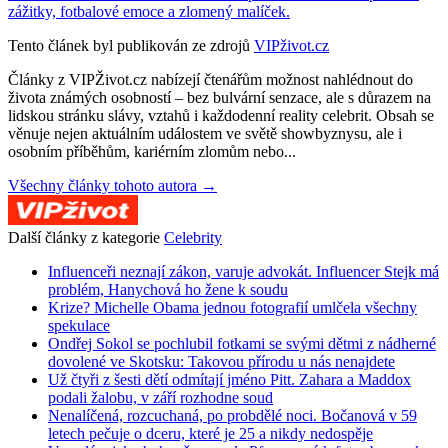
zážitky, fotbalové emoce a zlomený malíček.
Tento článek byl publikován ze zdrojů
VIPživot.cz
Články z VIPŽivot.cz nabízejí čtenářům možnost nahlédnout do
života známých osobností – bez bulvární senzace, ale s důrazem na
lidskou stránku slávy, vztahů i každodenní reality celebrit. Obsah se
věnuje nejen aktuálním událostem ve světě showbyznysu, ale i
osobním příběhům, kariérním zlomům nebo...
Všechny články tohoto autora →
Další články z kategorie
Celebrity
Influenceři neznají zákon, varuje advokát. Influencer Stejk má
problém, Hanychová ho žene k soudu
Krize? Michelle Obama jednou fotografií umlčela všechny
spekulace
Ondřej Sokol se pochlubil fotkami se svými dětmi z nádherné
dovolené ve Skotsku: Takovou přírodu u nás nenajdete
Už čtyři z šesti dětí odmítají jméno Pitt. Zahara a Maddox
podali žalobu, v září rozhodne soud
Nenalíčená, rozcuchaná, po probdělé noci. Bočanová v 59
letech pečuje o dceru, které je 25 a nikdy nedospěje