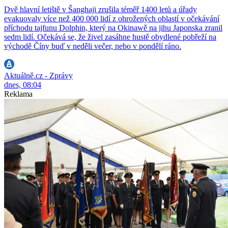
Dvě hlavní letiště v Šanghaji zrušila téměř 1400 letů a úřady
evakuovaly více než 400 000 lidí z ohrožených oblastí v očekávání
příchodu tajfunu Dolphin, který na Okinawě na jihu Japonska zranil
sedm lidí. Očekává se, že živel zasáhne hustě obydlené pobřeží na
východě Číny buď v neděli večer, nebo v pondělí ráno.
Aktuálně.cz - Zprávy
dnes, 08:04
Reklama