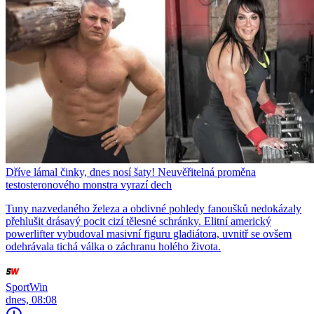
Dříve lámal činky, dnes nosí šaty! Neuvěřitelná proměna
testosteronového monstra vyrazí dech
Tuny nazvedaného železa a obdivné pohledy fanoušků nedokázaly
přehlušit drásavý pocit cizí tělesné schránky. Elitní americký
powerlifter vybudoval masivní figuru gladiátora, uvnitř se ovšem
odehrávala tichá válka o záchranu holého života.
SportWin
dnes, 08:08