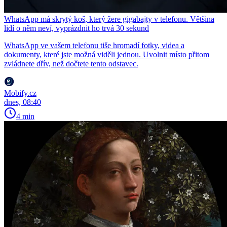
WhatsApp má skrytý koš, který žere gigabajty v telefonu. Většina
lidí o něm neví, vyprázdnit ho trvá 30 sekund
WhatsApp ve vašem telefonu tiše hromadí fotky, videa a
dokumenty, které jste možná viděli jednou. Uvolnit místo přitom
zvládnete dřív, než dočtete tento odstavec.
Mobify.cz
dnes, 08:40
4 min