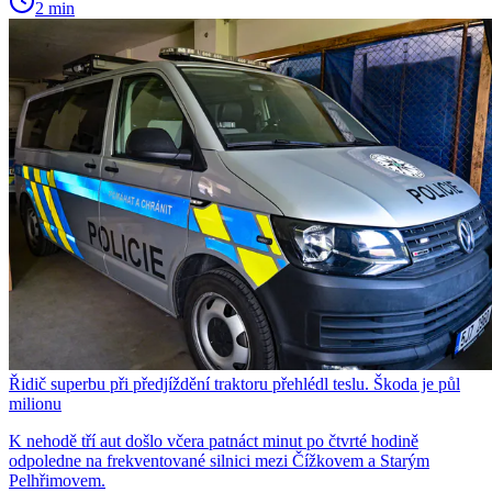
2 min
Řidič superbu při předjíždění traktoru přehlédl teslu. Škoda je půl
milionu
K nehodě tří aut došlo včera patnáct minut po čtvrté hodině
odpoledne na frekventované silnici mezi Čížkovem a Starým
Pelhřimovem.