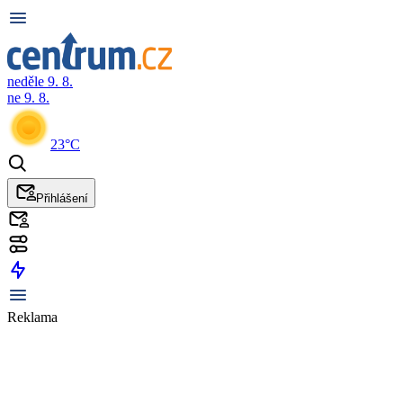
neděle 9. 8.
ne 9. 8.
23°C
Přihlášení
Reklama