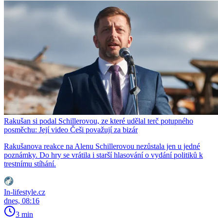
Rakušan si podal Schillerovou, ze které udělal terč potupného
posměchu: Její video Češi považují za bizár
Rakušanova reakce na Alenu Schillerovou nezůstala jen u jedné
poznámky. Do hry se vrátila i starší hlasování o vydání politiků k
trestnímu stíhání.
In-lifestyle.cz
dnes, 08:16
3 min