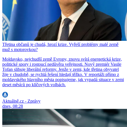
Třetina občanů je chudá, hrozí krize. Vyřeší problémy malé země
muž s motorovkou?
Moldavsko, nejchudší země Evropy, znovu svírá energetická krize,
politické spory i rostoucí nedůvěra veřejnosti. Nový premiér Vasile
Tofan slibuje liberální reformy. Jenže v zemi, kde třetina obyvatel
žije v chudobě, se rychlá řešení hledají těžko. V reportáži přímo z
moldavského hlavního města popisujeme, jak vypadá situace v zemi
deset měsíců po klíčových volbách.
Aktuálně.cz - Zprávy
dnes, 08:28