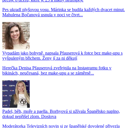
Pes ukradl plyšovou vosu. Márinka se budila každých dvacet minut.
Mahulena Bočanová usnula v noci ve čtvrt...
Vypadám jako bohyně, napsala Pfauserová k fotce bez make-upu s
vyšpuleným břichem. Ženy jí za ni děkují
Herečka Denisa Pfauserová zveřejnila na Instagramu fotku v
bikinách, neučesaná, bez make-upu a se záměrně...
Padel, běh, moře a paella. Borhyová si užívala Španělsko naplno,
dokud nepřišel zlom. Doslova
Moderátorka Televizních novin si ze španělské dovolené přivezla