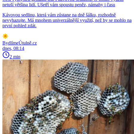
netuší většina lidí. Ušetří vám spoustu peněz, námahy i času
Kávovou sedlinu, která vám zůstane na dně šálku, rozhodně
nevyhazujte. Má mnohem univerzálnější využití, než by se mohlo na
první pohled zdát.
BydlímeÚtulně.cz
dnes, 08:14
2 min