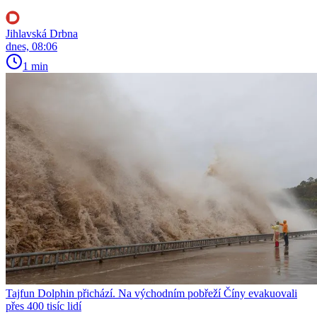
Jihlavská Drbna
dnes, 08:06
1 min
Tajfun Dolphin přichází. Na východním pobřeží Číny evakuovali
přes 400 tisíc lidí