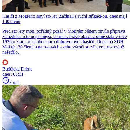
Hasiči z Mokrého slaví sto let. Začínali s ruční stříkačkou, dnes mají
130 členů
Před sto lety mohl pořádný požár v Mokrém během chvíle připravit
zemědělce o to nejcennější, co měli. Právě obava z ohně stála v roce
1926 u zrodu místního sboru dobrovolných hasičů. Dnes má SDH
Mokré 130 členů a na oslavách svého výročí se zábavou rozhodně
nešetřilo.
Budějcká Drbna
dnes, 08:01
2 min