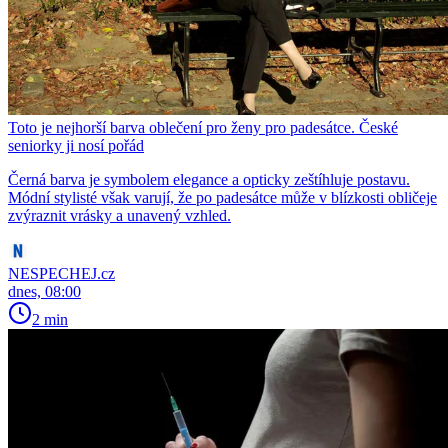
Toto je nejhorší barva oblečení pro ženy pro padesátce. České
seniorky ji nosí pořád
Černá barva je symbolem elegance a opticky zeštíhluje postavu.
Módní stylisté však varují, že po padesátce může v blízkosti obličeje
zvýraznit vrásky a unavený vzhled.
NESPECHEJ.cz
dnes, 08:00
2 min