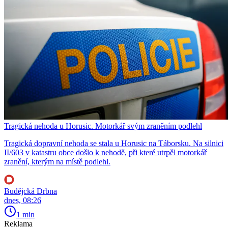
Tragická nehoda u Horusic. Motorkář svým zraněním podlehl
Tragická dopravní nehoda se stala u Horusic na Táborsku. Na silnici
II/603 v katastru obce došlo k nehodě, při které utrpěl motorkář
zranění, kterým na místě podlehl.
Budějcká Drbna
dnes, 08:26
1 min
Reklama