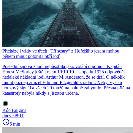
Přicházejí vždy ve třech „Tři sestry“ z Hořejšího jezera mohou
během minut potopit i obří loď
Poslední zpráva z lodi nepůsobila jako volání o pomoc. Kapitán
Ernest McSorley ještě kolem 19:10 10. listopadu 1975 odpověděl
nedaleké nákladní lodi Arthur M. Anderson, že se drží. O několik
minut později zmizel Edmund Fitzgerald z radaru. Nebyl vyslán
nouzový signál a všech 29 mužů na palubě zahynulo. Přesná příčina
katastrofy nebyla nikdy s jistotou určena.
Kód Enigma
dnes, 08:11
6 min