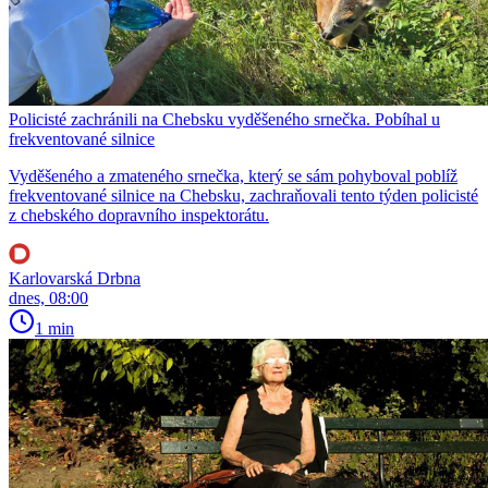
Policisté zachránili na Chebsku vyděšeného srnečka. Pobíhal u
frekventované silnice
Vyděšeného a zmateného srnečka, který se sám pohyboval poblíž
frekventované silnice na Chebsku, zachraňovali tento týden policisté
z chebského dopravního inspektorátu.
Karlovarská Drbna
dnes, 08:00
1 min