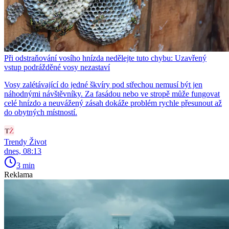
Při odstraňování vosího hnízda nedělejte tuto chybu: Uzavřený
vstup podrážděné vosy nezastaví
Vosy zalétávající do jedné škvíry pod střechou nemusí být jen
náhodnými návštěvníky. Za fasádou nebo ve stropě může fungovat
celé hnízdo a neuvážený zásah dokáže problém rychle přesunout až
do obytných místností.
Trendy Život
dnes, 08:13
3 min
Reklama