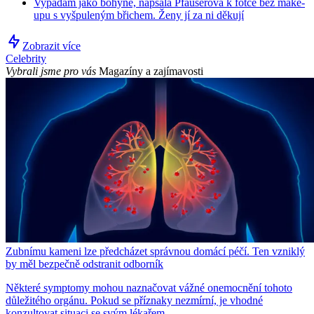
Vypadám jako bohyně, napsala Pfauserová k fotce bez make-
upu s vyšpuleným břichem. Ženy jí za ni děkují
Zobrazit více
Celebrity
Vybrali jsme pro vás
Magazíny a zajímavosti
Zubnímu kameni lze předcházet správnou domácí péčí. Ten vzniklý
by měl bezpečně odstranit odborník
Některé symptomy mohou naznačovat vážné onemocnění tohoto
důležitého orgánu. Pokud se příznaky nezmírní, je vhodné
konzultovat situaci se svým lékařem.