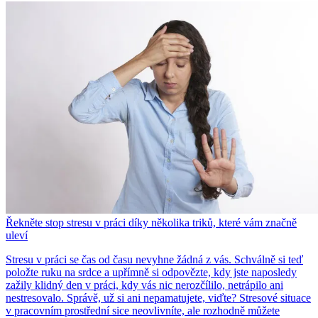
Řekněte stop stresu v práci díky několika triků, které vám značně
uleví
Stresu v práci se čas od času nevyhne žádná z vás. Schválně si teď
položte ruku na srdce a upřímně si odpovězte, kdy jste naposledy
zažily klidný den v práci, kdy vás nic nerozčílilo, netrápilo ani
nestresovalo. Správě, už si ani nepamatujete, viďte? Stresové situace
v pracovním prostřední sice neovlivníte, ale rozhodně můžete