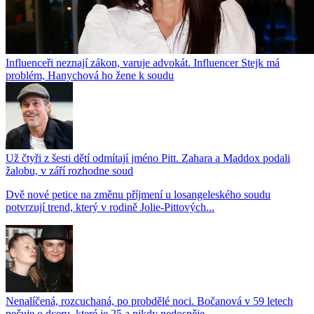
Influenceři neznají zákon, varuje advokát. Influencer Stejk má
problém, Hanychová ho žene k soudu
Už čtyři z šesti dětí odmítají jméno Pitt. Zahara a Maddox podali
žalobu, v září rozhodne soud
Dvě nové petice na změnu příjmení u losangeleského soudu
potvrzují trend, který v rodině Jolie-Pittových...
Nenalíčená, rozcuchaná, po probdělé noci. Bočanová v 59 letech
pečuje o dceru, které je 25 a nikdy nedospěje