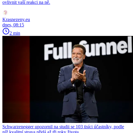
ovlivnit vaší reakci na ně.
Krasnezeny.eu
dnes, 08:15
2 min
Schwarzenegger upozornil na studii se 103 tisíci účastníky, podle
níž kvalitní strava přidá až tři roky života