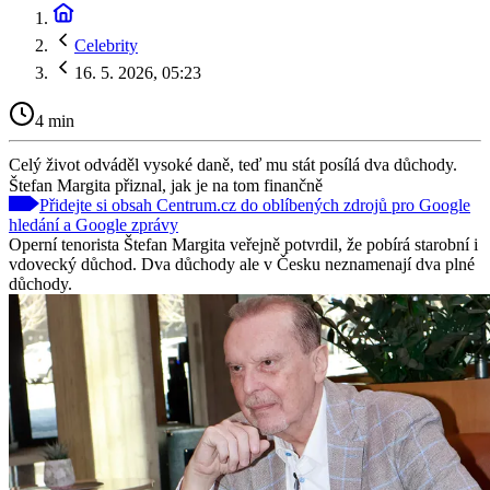
Celebrity
16. 5. 2026, 05:23
4 min
Celý život odváděl vysoké daně, teď mu stát posílá dva důchody.
Štefan Margita přiznal, jak je na tom finančně
Přidejte si obsah Centrum.cz do oblíbených zdrojů pro Google
hledání a Google zprávy
Operní tenorista Štefan Margita veřejně potvrdil, že pobírá starobní i
vdovecký důchod. Dva důchody ale v Česku neznamenají dva plné
důchody.