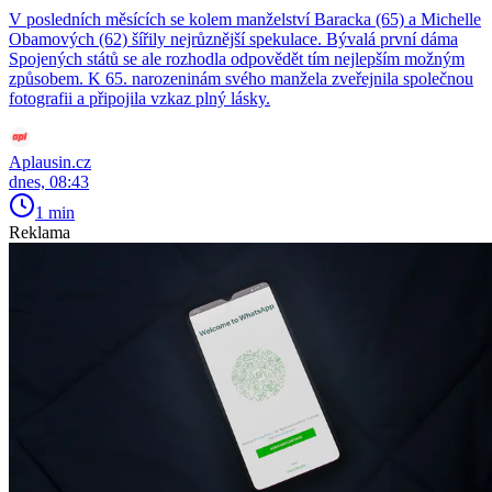
V posledních měsících se kolem manželství Baracka (65) a Michelle
Obamových (62) šířily nejrůznější spekulace. Bývalá první dáma
Spojených států se ale rozhodla odpovědět tím nejlepším možným
způsobem. K 65. narozeninám svého manžela zveřejnila společnou
fotografii a připojila vzkaz plný lásky.
Aplausin.cz
dnes, 08:43
1 min
Reklama