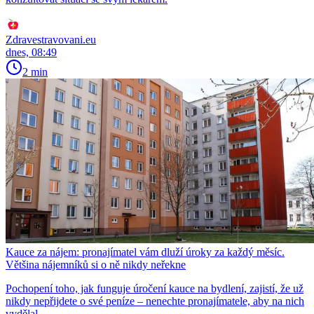
Zdravestravovani.eu
dnes, 08:49
2 min
Kauce za nájem: pronajímatel vám dluží úroky za každý měsíc.
Většina nájemníků si o ně nikdy neřekne
Pochopení toho, jak funguje úročení kauce na bydlení, zajistí, že už
nikdy nepřijdete o své peníze – nenechte pronajímatele, aby na nich
vydělal.