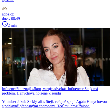
adbz.cz
dnes, 08:49
2 min
Influenceři neznají zákon, varuje advokát. Influencer Stejk má
problém, Hanychová ho žene k soudu
Youtuber Jakub Steklý alias Stejk veřejně spojil Agátu Hanychovou
s pohlavně přenosnými chorobami. Teď mu hrozí žaloba.