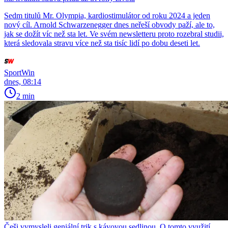
Sedm titulů Mr. Olympia, kardiostimulátor od roku 2024 a jeden
nový cíl. Arnold Schwarzenegger dnes neřeší obvody paží, ale to,
jak se dožít víc než sta let. Ve svém newsletteru proto rozebral studii,
která sledovala stravu více než sta tisíc lidí po dobu deseti let.
SportWin
dnes, 08:14
2 min
Češi vymysleli geniální trik s kávovou sedlinou. O tomto využití