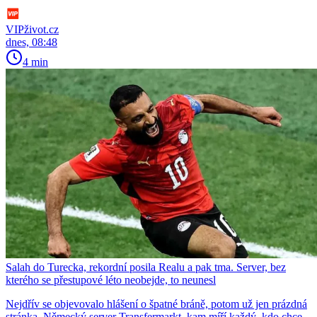
VIPživot.cz
dnes, 08:48
4 min
Salah do Turecka, rekordní posila Realu a pak tma. Server, bez
kterého se přestupové léto neobejde, to neunesl
Nejdřív se objevovalo hlášení o špatné bráně, potom už jen prázdná
stránka. Německý server Transfermarkt, kam míří každý, kdo chce