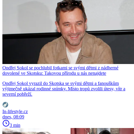
Ondřej Sokol se pochlubil fotkami se svými dětmi z nádherné
dovolené ve Skotsku: Takovou přírodu u nás nenajdete
Ondřej Sokol vyrazil do Skotska se svými dětmi a fanouškům
výjimečně ukázal rodinné snímky. Místo tropů zvolili útesy, vítr a
severní pobřeží.
In-lifestyle.cz
dnes, 08:09
3 min