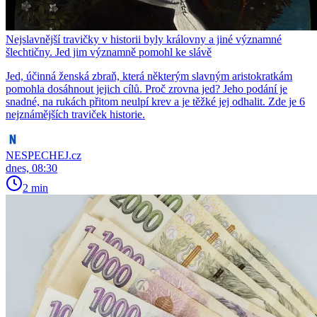
Nejslavnější travičky v historii byly královny a jiné významné
šlechtičny. Jed jim významně pomohl ke slávě
Jed, účinná ženská zbraň, která některým slavným aristokratkám
pomohla dosáhnout jejich cílů. Proč zrovna jed? Jeho podání je
snadné, na rukách přitom neulpí krev a je těžké jej odhalit. Zde je 6
nejznámějších traviček historie.
NESPECHEJ.cz
dnes, 08:30
2 min