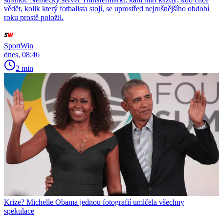
vědět, kolik který fotbalista stojí, se uprostřed nejrušnějšího období
roku prostě položil.
SportWin
dnes, 08:46
2 min
Krize? Michelle Obama jednou fotografií umlčela všechny
spekulace