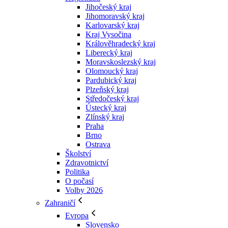
Jihočeský kraj
Jihomoravský kraj
Karlovarský kraj
Kraj Vysočina
Králověhradecký kraj
Liberecký kraj
Moravskoslezský kraj
Olomoucký kraj
Pardubický kraj
Plzeňský kraj
Středočeský kraj
Ústecký kraj
Zlínský kraj
Praha
Brno
Ostrava
Školství
Zdravotnictví
Politika
O počasí
Volby 2026
Zahraničí
Evropa
Slovensko