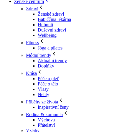
Ženské centrum
Zdraví
Ženské zdraví
Babiččina lékárna
Hubnutí
Duševní zdraví
Wellbeing
Fitness
Jóga a pilates
Módní trendy
Aktuální trendy
Doplňky
Krása
Péče o pleť
Péče o tělo
Vlasy
Nehty
Příběhy ze života
Inspirativní ženy
Rodina & komunita
Výchova
Přátelství
Vztahy