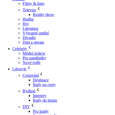
Filmy & kino
Televize
Reality show
Hudba
Hry
Literatura
Výtvarné umění
Divadlo
Digi a stream
Celebrity
Módní policie
Pro pamětníky
Nové tváře
Lifestyle
Cestování
Destinace
Rady na cesty
Bydlení
Interiery
Rady do domu
DIY
Pro kutily