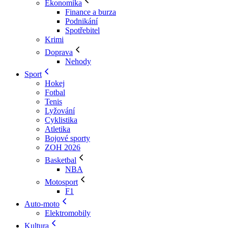
Ekonomika
Finance a burza
Podnikání
Spotřebitel
Krimi
Doprava
Nehody
Sport
Hokej
Fotbal
Tenis
Lyžování
Cyklistika
Atletika
Bojové sporty
ZOH 2026
Basketbal
NBA
Motosport
F1
Auto-moto
Elektromobily
Kultura