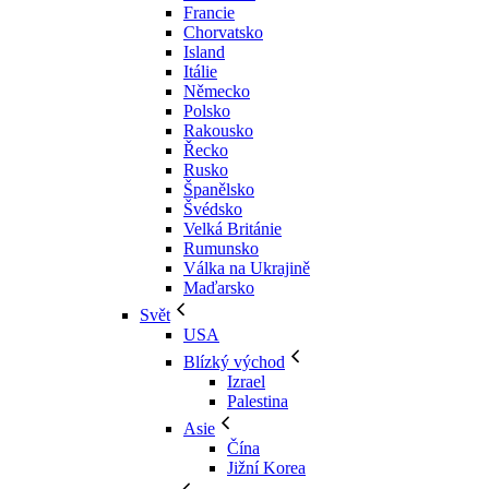
Francie
Chorvatsko
Island
Itálie
Německo
Polsko
Rakousko
Řecko
Rusko
Španělsko
Švédsko
Velká Británie
Rumunsko
Válka na Ukrajině
Maďarsko
Svět
USA
Blízký východ
Izrael
Palestina
Asie
Čína
Jižní Korea