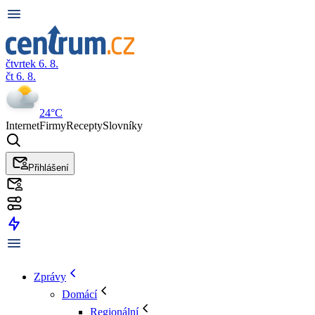
čtvrtek 6. 8.
čt 6. 8.
24°C
Internet
Firmy
Recepty
Slovníky
Přihlášení
Zprávy
Domácí
Regionální