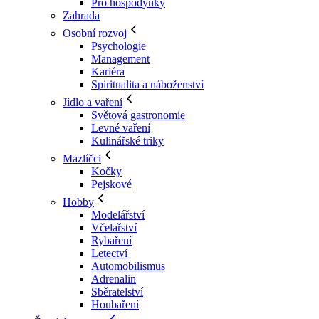
Pro hospodyňky
Zahrada
Osobní rozvoj
Psychologie
Management
Kariéra
Spiritualita a náboženství
Jídlo a vaření
Světová gastronomie
Levné vaření
Kulinářské triky
Mazlíčci
Kočky
Pejskové
Hobby
Modelářství
Včelařství
Rybaření
Letectví
Automobilismus
Adrenalin
Sběratelství
Houbaření