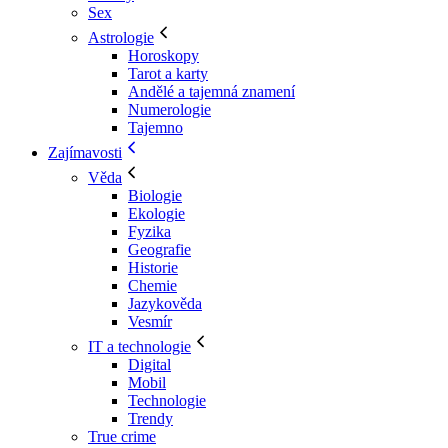
Sex
Astrologie
Horoskopy
Tarot a karty
Andělé a tajemná znamení
Numerologie
Tajemno
Zajímavosti
Věda
Biologie
Ekologie
Fyzika
Geografie
Historie
Chemie
Jazykověda
Vesmír
IT a technologie
Digital
Mobil
Technologie
Trendy
True crime