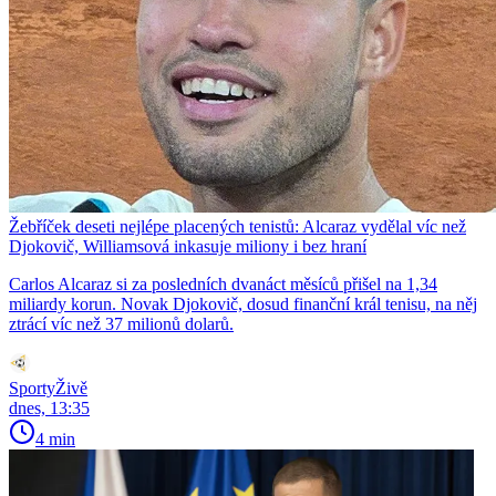
Žebříček deseti nejlépe placených tenistů: Alcaraz vydělal víc než
Djokovič, Williamsová inkasuje miliony i bez hraní
Carlos Alcaraz si za posledních dvanáct měsíců přišel na 1,34
miliardy korun. Novak Djokovič, dosud finanční král tenisu, na něj
ztrácí víc než 37 milionů dolarů.
SportyŽivě
dnes, 13:35
4 min