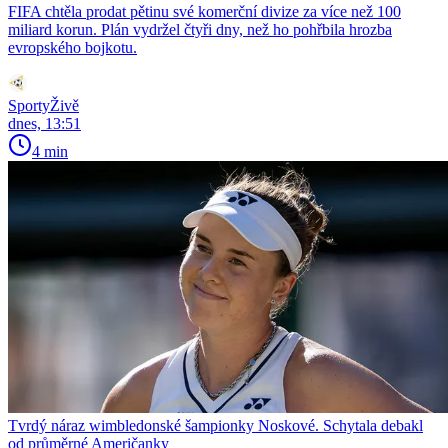
FIFA chtěla prodat pětinu své komerční divize za více než 100
miliard korun. Plán vydržel čtyři dny, než ho pohřbila hrozba
evropského bojkotu.
SportyŽivě
dnes, 13:51
4 min
Tvrdý náraz wimbledonské šampionky Noskové. Schytala debakl
od průměrné Američanky