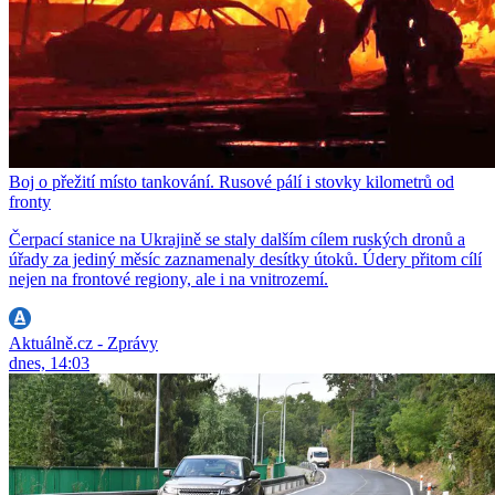
Boj o přežití místo tankování. Rusové pálí i stovky kilometrů od
fronty
Čerpací stanice na Ukrajině se staly dalším cílem ruských dronů a
úřady za jediný měsíc zaznamenaly desítky útoků. Údery přitom cílí
nejen na frontové regiony, ale i na vnitrozemí.
Aktuálně.cz - Zprávy
dnes, 14:03