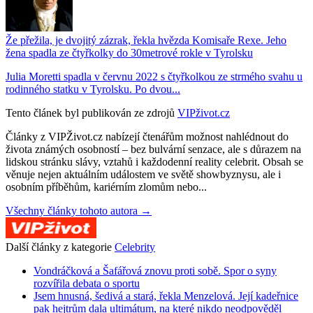
Že přežila, je dvojitý zázrak, řekla hvězda Komisaře Rexe. Jeho
žena spadla ze čtyřkolky do 30metrové rokle v Tyrolsku
Julia Moretti spadla v červnu 2022 s čtyřkolkou ze strmého svahu u
rodinného statku v Tyrolsku. Po dvou...
Tento článek byl publikován ze zdrojů
VIPživot.cz
Články z VIPŽivot.cz nabízejí čtenářům možnost nahlédnout do
života známých osobností – bez bulvární senzace, ale s důrazem na
lidskou stránku slávy, vztahů i každodenní reality celebrit. Obsah se
věnuje nejen aktuálním událostem ve světě showbyznysu, ale i
osobním příběhům, kariérním zlomům nebo...
Všechny články tohoto autora →
Další články z kategorie
Celebrity
Vondráčková a Šafářová znovu proti sobě. Spor o syny
rozvířila debata o sportu
Jsem hnusná, šedivá a stará, řekla Menzelová. Její kadeřnice
pak hejtrům dala ultimátum, na které nikdo neodpověděl