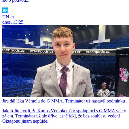
šlo o podvod,...
HN.cz
dnes, 13:25
Jíra dál láká Vémolu do G MMA. Terminátor už nastavil podmínku
Jakub Jíra tvrdí, že Karlos Vémola má o spolupráci s G MMA velký
zájem. Terminátor už ale dříve jasně řekl, že bez souhlasu vedení
Oktagonu jinam nepůjde.