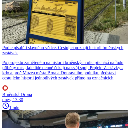
Podle písařů i slavného vědce. Cestující poznají historii brněnských
zastávek
Po projektu zaměřeném na historii brněnských ulic přichází na řadu
příběhy míst, kde lidé denně čekají na svůj spoj. Projekt Zastávky -
kdo a proč Muzea města Brna a Dopravního podniku představí
cestujícím historii jednotlivých zastávek přímo na označnících.
Brněnská Drbna
dnes, 13:30
1 min