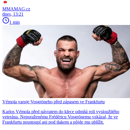
MMAMAG.cz
dnes, 13:21
1 min
Vémola varuje Vosgröneho před zápasem ve Frankfurtu
Karlos Vémola před návratem do klece odmítá roli vysloužilého
veterána. Neporaženému Frédéricu Vosgrönemu vzkázal, že ve
Frankfurtu neustoupí ani pod tlakem a půjde mu ublížit.