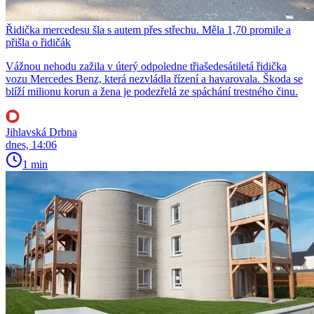
Řidička mercedesu šla s autem přes střechu. Měla 1,70 promile a
přišla o řidičák
Vážnou nehodu zažila v úterý odpoledne třiašedesátiletá řidička
vozu Mercedes Benz, která nezvládla řízení a havarovala. Škoda se
blíží milionu korun a žena je podezřelá ze spáchání trestného činu.
Jihlavská Drbna
dnes, 14:06
1 min