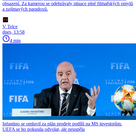
obsazení. Za kamerou se odehrávaly situace plné filmařských omylů
a zajímavých paradoxů.
V Telce
dnes, 13:58
4 min
Infantino se omluvil za plán prodeje podílů na MS investorům.
UEFA se ho pokusila odvolat, ale neuspěla