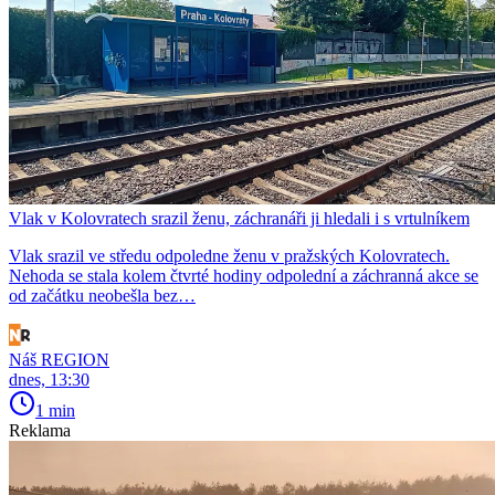
Vlak v Kolovratech srazil ženu, záchranáři ji hledali i s vrtulníkem
Vlak srazil ve středu odpoledne ženu v pražských Kolovratech.
Nehoda se stala kolem čtvrté hodiny odpolední a záchranná akce se
od začátku neobešla bez…
Náš REGION
dnes, 13:30
1 min
Reklama