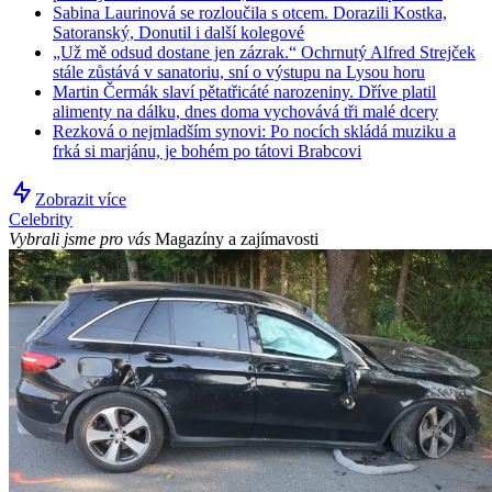
Sabina Laurinová se rozloučila s otcem. Dorazili Kostka,
Satoranský, Donutil i další kolegové
„Už mě odsud dostane jen zázrak.“ Ochrnutý Alfred Strejček
stále zůstává v sanatoriu, sní o výstupu na Lysou horu
Martin Čermák slaví pětatřicáté narozeniny. Dříve platil
alimenty na dálku, dnes doma vychovává tři malé dcery
Rezková o nejmladším synovi: Po nocích skládá muziku a
frká si marjánu, je bohém po tátovi Brabcovi
Zobrazit více
Celebrity
Vybrali jsme pro vás
Magazíny a zajímavosti