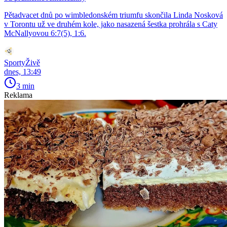
Pětadvacet dnů po wimbledonském triumfu skončila Linda Nosková
v Torontu už ve druhém kole, jako nasazená šestka prohrála s Caty
McNallyovou 6:7(5), 1:6.
SportyŽivě
dnes, 13:49
3 min
Reklama