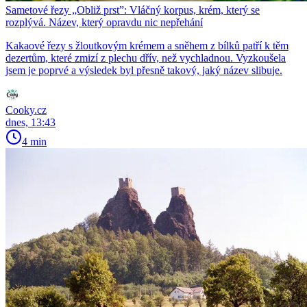
Sametové řezy „Obliž prst”: Vláčný korpus, krém, který se
rozplývá. Název, který opravdu nic nepřehání
Kakaové řezy s žloutkovým krémem a sněhem z bílků patří k těm
dezertům, které zmizí z plechu dřív, než vychladnou. Vyzkoušela
jsem je poprvé a výsledek byl přesně takový, jaký název slibuje.
Cooky.cz
dnes, 13:43
4 min