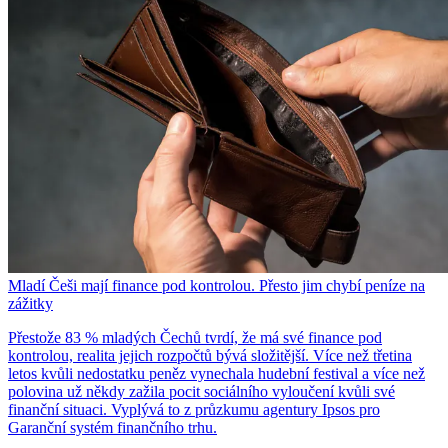
Mladí Češi mají finance pod kontrolou. Přesto jim chybí peníze na
zážitky
Přestože 83 % mladých Čechů tvrdí, že má své finance pod
kontrolou, realita jejich rozpočtů bývá složitější. Více než třetina
letos kvůli nedostatku peněz vynechala hudební festival a více než
polovina už někdy zažila pocit sociálního vyloučení kvůli své
finanční situaci. Vyplývá to z průzkumu agentury Ipsos pro
Garanční systém finančního trhu.