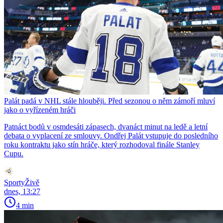
Palát padá v NHL stále hlouběji. Před sezonou o něm zámoří mluví
jako o vyřízeném hráči
Patnáct bodů v osmdesáti zápasech, dvanáct minut na ledě a letní
debata o vyplacení ze smlouvy. Ondřej Palát vstupuje do posledního
roku kontraktu jako stín hráče, který rozhodoval finále Stanley
Cupu.
SportyŽivě
dnes, 13:27
4 min