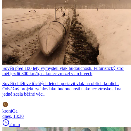
Sověti před 100 lety vymysleli vlak budoucnosti. Futuristický stroj
měl jezdit 300 km/h, nakonec zmizel v archivech
Sověti chtěli ve třicátých letech postavit vlak na obřích koulích.
Odvážný projekt rychlovlaku budoucnosti nakonec ztroskotal na
jedné zcela běžné věci.
kroniQa
dnes, 13:30
2 min