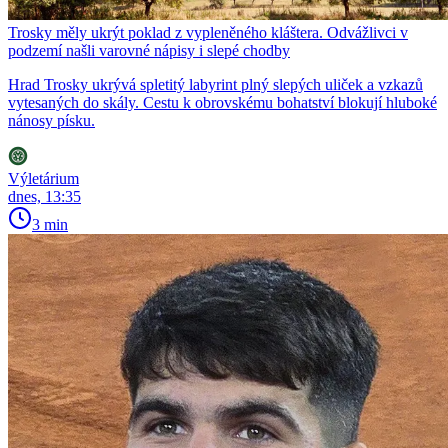
Trosky měly ukrýt poklad z vypleněného kláštera. Odvážlivci v
podzemí našli varovné nápisy i slepé chodby
Hrad Trosky ukrývá spletitý labyrint plný slepých uliček a vzkazů
vytesaných do skály. Cestu k obrovskému bohatství blokují hluboké
nánosy písku.
Výletárium
dnes, 13:35
3 min