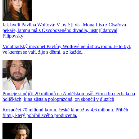
Jak bydlí Pavlína Wolfová: V bytě jí visí Mona Lisa z Císařova
pekaře, lampu má z Osvobozeného divadla, lustr jí daroval
Filipovský
Vinohradský mezonet Pavlíny Wolfové není showroom. Je to byt,
ve kterém se vaří, žije s dětmi, a z každé...
Pomeje si půjčil 20 milionů na Andělskou tvář. Firma ho nechala na
holičkách, kina zůstala poloprázdná, on skončil v dluzích
Rozpočet 70 milionů korun, české kinotržby 4,6 milionu. Příběh
filmu, který pohřbil svého producenta.