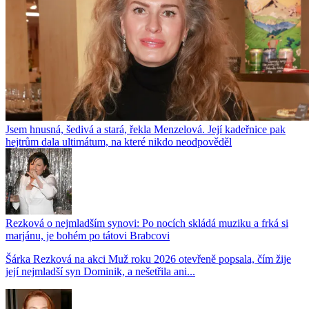
Jsem hnusná, šedivá a stará, řekla Menzelová. Její kadeřnice pak
hejtrům dala ultimátum, na které nikdo neodpověděl
Rezková o nejmladším synovi: Po nocích skládá muziku a frká si
marjánu, je bohém po tátovi Brabcovi
Šárka Rezková na akci Muž roku 2026 otevřeně popsala, čím žije
její nejmladší syn Dominik, a nešetřila ani...