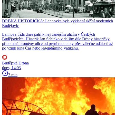
DRBNA HISTORIČKA: Lannovka byla výkladní skříní moderních
Budějovic
Lannova třída dnes patří k nejrušnějším ulicím v Českých
Budějovicích. Historik Jan Schinko v dalším díle Drbny historičky
připomíná proměny ulice od první republiky přes válečné události až
po vznik kina Čas nebo legendárního Vatikánu.
Budějcká Drbna
dnes, 14:03
3 min