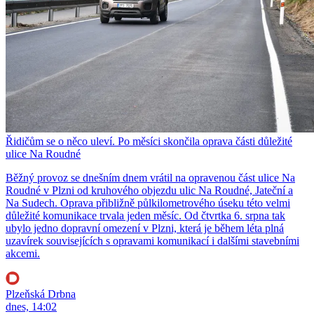
Řidičům se o něco uleví. Po měsíci skončila oprava části důležité
ulice Na Roudné
Běžný provoz se dnešním dnem vrátil na opravenou část ulice Na
Roudné v Plzni od kruhového objezdu ulic Na Roudné, Jateční a
Na Sudech. Oprava přibližně půlkilometrového úseku této velmi
důležité komunikace trvala jeden měsíc. Od čtvrtka 6. srpna tak
ubylo jedno dopravní omezení v Plzni, která je během léta plná
uzavírek souvisejících s opravami komunikací i dalšími stavebními
akcemi.
Plzeňská Drbna
dnes, 14:02