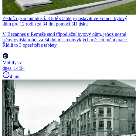
Zedníci jsou minulostí: 3 lidé s tablety postavili ve Francii bytový
dům pro 12 rodin za 34 dní pomocí 3D tisku
V Bezannes u Remeše stojí třípodlažní bytový dům, jehož nosné
stěny vytiskl robot za 34 dní místo obvyklých měsíců ruční práce.
Řídili to 3 operátoři s tablety.
Mobify.cz
dnes, 14:04
4 min