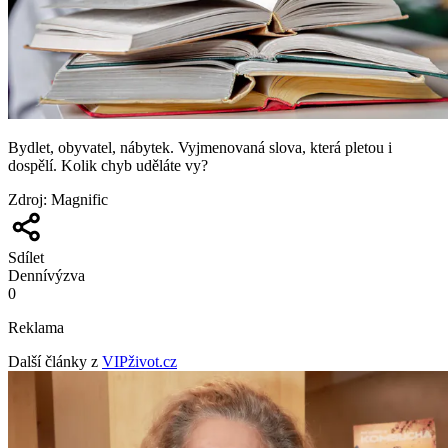
Bydlet, obyvatel, nábytek. Vyjmenovaná slova, která pletou i
dospělí. Kolik chyb uděláte vy?
Zdroj
:
Magnific
Sdílet
Denní
výzva
0
Reklama
Další články z
VIPživot.cz