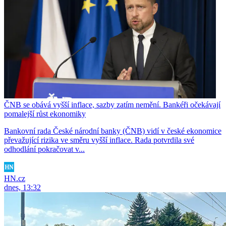
ČNB se obává vyšší inflace, sazby zatím nemění. Bankéři očekávají
pomalejší růst ekonomiky
Bankovní rada České národní banky (ČNB) vidí v české ekonomice
převažující rizika ve směru vyšší inflace. Rada potvrdila své
odhodlání pokračovat v...
HN.cz
dnes, 13:32