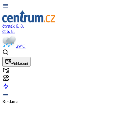
čtvrtek 6. 8.
čt 6. 8.
29°C
Přihlášení
Reklama