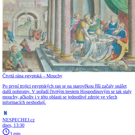
Čtvrtá rána egyptská – Mouchy
Po první trojici egyptských ran se na starověkou říši začaly snášet
další pohromy. V pořadí čtvrtým trestem Hospodinovým se tak staly
mouchy, ačkoliv i v této oblasti se jednotlivé zdroje ve všech
informacích neshodují.
NESPECHEJ.cz
dnes, 13:30
3 min