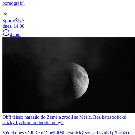
pornografií.
SportyŽivě
dnes, 14:00
4 min
Obří těleso narazilo do Země a zrodil se Měsíc. Bez katastrofické
srážky bychom tu dneska nebyli
Vědci dnes vědí, že náš nejbližší kosmický soused vznikl při srážce