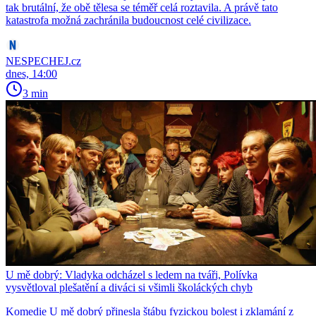
tak brutální, že obě tělesa se téměř celá roztavila. A právě tato
katastrofa možná zachránila budoucnost celé civilizace.
NESPECHEJ.cz
dnes, 14:00
3 min
U mě dobrý: Vladyka odcházel s ledem na tváři, Polívka
vysvětloval plešatění a diváci si všimli školáckých chyb
Komedie U mě dobrý přinesla štábu fyzickou bolest i zklamání z