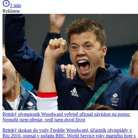
1 min
Reklama
Britský olympionik Woodward veřejně přiznal závislost na pornu:
Nemohl jsem přestat, vedl jsem dvojí život
Britský skokan do vody Freddie Woodward, účastník olympiády v
Riu 2016, popsal v pořadu BBC World Service roky marného boje s