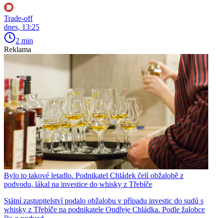
Trade-off
dnes, 13:25
2 min
Reklama
Bylo to takové letadlo. Podnikatel Chládek čelí obžalobě z
podvodu, lákal na investice do whisky z Třebíče
Státní zastupitelství podalo obžalobu v případu investic do sudů s
whisky z Třebíče na podnikatele Ondřeje Chládka. Podle žalobce