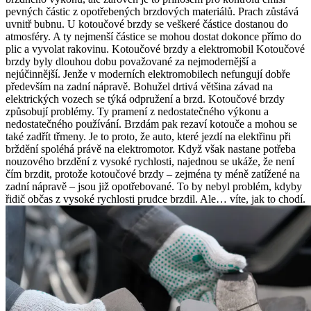
pevných částic z opotřebených brzdových materiálů. Prach zůstává
uvnitř bubnu. U kotoučové brzdy se veškeré částice dostanou do
atmosféry. A ty nejmenší částice se mohou dostat dokonce přímo do
plic a vyvolat rakovinu. Kotoučové brzdy a elektromobil Kotoučové
brzdy byly dlouhou dobu považované za nejmodernější a
nejúčinnější. Jenže v moderních elektromobilech nefungují dobře
především na zadní nápravě. Bohužel drtivá většina závad na
elektrických vozech se týká odpružení a brzd. Kotoučové brzdy
způsobují problémy. Ty pramení z nedostatečného výkonu a
nedostatečného používání. Brzdám pak rezaví kotouče a mohou se
také zadřít třmeny. Je to proto, že auto, které jezdí na elektřinu při
brždění spoléhá právě na elektromotor. Když však nastane potřeba
nouzového brzdění z vysoké rychlosti, najednou se ukáže, že není
čím brzdit, protože kotoučové brzdy – zejména ty méně zatížené na
zadní nápravě – jsou již opotřebované. To by nebyl problém, kdyby
řidič občas z vysoké rychlosti prudce brzdil. Ale… víte, jak to chodí.