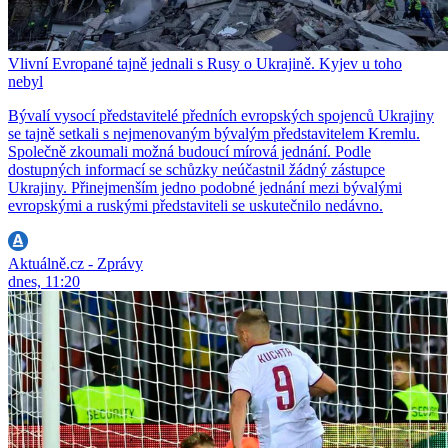
Vlivní Evropané tajně jednali s Rusy o Ukrajině. Kyjev u toho
nebyl
Bývalí vysocí představitelé předních evropských spojenců Ukrajiny
se tajně setkali s nejmenovaným bývalým představitelem Kremlu.
Společně zkoumali možná budoucí mírová jednání. Podle
dostupných informací se schůzky neúčastnil žádný zástupce
Ukrajiny. Přinejmenším jedno podobné jednání mezi bývalými
evropskými a ruskými představiteli se uskutečnilo nedávno.
Aktuálně.cz - Zprávy
dnes, 11:20