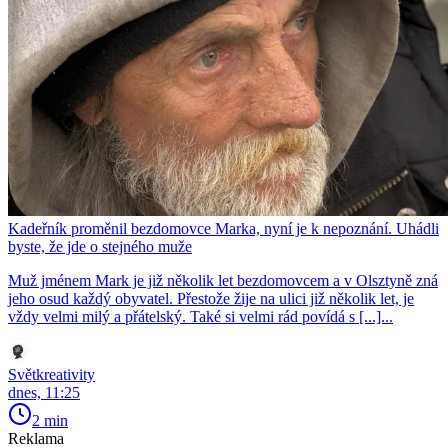
Kadeřník proměnil bezdomovce Marka, nyní je k nepoznání. Uhádli
byste, že jde o stejného muže
Muž jménem Mark je již několik let bezdomovcem a v Olsztyně zná
jeho osud každý obyvatel. Přestože žije na ulici již několik let, je
vždy velmi milý a přátelský. Také si velmi rád povídá s [...]...
Světkreativity
dnes, 11:25
2 min
Reklama