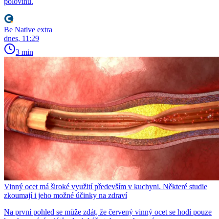
polovinu.
Be Native extra
dnes, 11:29
3 min
Vinný ocet má široké využití především v kuchyni. Některé studie
zkoumají i jeho možné účinky na zdraví
Na první pohled se může zdát, že červený vinný ocet se hodí pouze