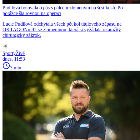
Pudilová bojovala o pás s palcem zlomeným na šest kusů. Po
porážce šla rovnou na operaci
Lucie Pudilová odchytala všech pět kol titulového zápasu na
OKTAGONu 92 se zlomeninou, která si vyžádala okamžitý
chirurgický zákrok.
SportyŽivě
dnes, 11:53
3 min