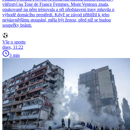
vítězství na Tour de France Femmes. Mont Ventoux znala,
opakovaně na něm trénovala a při představení trasy mluvila o
výhodě domácího prostředí. Když se závod přiblížil k jeho
nejslavnějšímu stoupání, měla být ženou, před níž se budou
soupeřky bránit.
Vše o sportu
dnes, 11:22
3 min