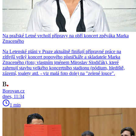
Na pražské Letné vrcholí přípravy na obří koncert zpěváka Marka
Ztraceného
Na Letenské pláni v Praze aktuálně finišují přípravné práce na
zítřejší velký koncert popového písničkáře a skladatele Marka
Ztraceného (foto; vlastním jménem Miroslav Slodičák), které
zahrnují stavbu velkého koncertního stadionu (pódium, hlediště,
zázemí, toalety atd. - viz malá foto dole) na "zelené louce".
Borovan.cz
dnes, 11:34
1 min