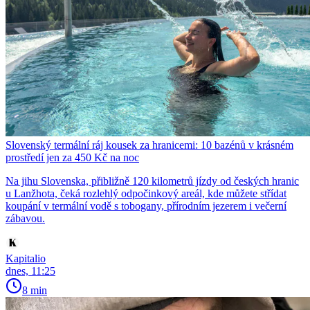
Slovenský termální ráj kousek za hranicemi: 10 bazénů v krásném
prostředí jen za 450 Kč na noc
Na jihu Slovenska, přibližně 120 kilometrů jízdy od českých hranic
u Lanžhota, čeká rozlehlý odpočinkový areál, kde můžete střídat
koupání v termální vodě s tobogany, přírodním jezerem i večerní
zábavou.
Kapitalio
dnes, 11:25
8 min