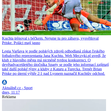
Kuchta trénoval s béčkem. Nejsme tu pro zábavu, vysvětloval
Priske. Poláci mají jasno
Legia Varšava je podle polských zdrojů odhodlaná získat českého
fotbalového reprezentanta Jana Kuchtu. Web Meczyki.pl uvedl, že
klub z hlavního města má nicméně tvrdou konkurenci. O
devětadvacetiletého útočníka Sparty se podle jeho informací zajímají
také další polské týmy a kluby z Kataru a Turecka. Trenér Brian
Priske po úterní výhře 2:1 nad Lyonem naznačil Kuchtův odchod.
Aktuálně.cz - Sport
dnes, 11:17
Reklama