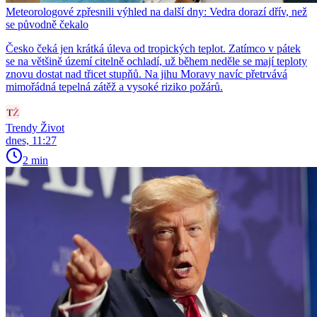
Meteorologové zpřesnili výhled na další dny: Vedra dorazí dřív, než
se původně čekalo
Česko čeká jen krátká úleva od tropických teplot. Zatímco v pátek
se na většině území citelně ochladí, už během neděle se mají teploty
znovu dostat nad třicet stupňů. Na jihu Moravy navíc přetrvává
mimořádná tepelná zátěž a vysoké riziko požárů.
Trendy Život
dnes, 11:27
2 min