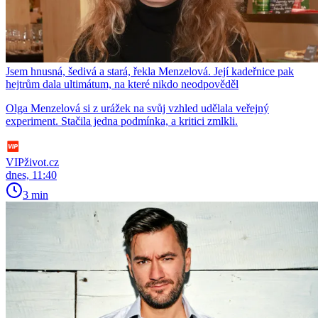
Jsem hnusná, šedivá a stará, řekla Menzelová. Její kadeřnice pak
hejtrům dala ultimátum, na které nikdo neodpověděl
Olga Menzelová si z urážek na svůj vzhled udělala veřejný
experiment. Stačila jedna podmínka, a kritici zmlkli.
VIPživot.cz
dnes, 11:40
3 min