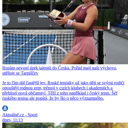
Rusům nevoní úprk talentů do Česka. Pořád mají naši výchovu,
utěšuje se Tarpiščev
Je to čím dál častější jev. Ruské tenistky už jako děti se svými rodiči
opouštějí rodnou zem, trénují v cizích klubech i akademiích a
přebírají nová občanství. Těží z toho například i český tenis. Šéf
ruského tenisu ale popírá, že by šlo o něco významného.
Aktuálně.cz - Sport
dnes, 11:13