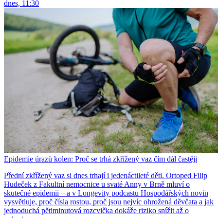
dnes, 11:30
Epidemie úrazů kolen: Proč se trhá zkřížený vaz čím dál častěji
Přední zkřížený vaz si dnes trhají i jedenáctileté děti. Ortoped Filip
Hudeček z Fakultní nemocnice u svaté Anny v Brně mluví o
skutečné epidemii – a v Longevity podcastu Hospodářských novin
vysvětluje, proč čísla rostou, proč jsou nejvíc ohrožená děvčata a jak
jednoduchá pětiminutová rozcvička dokáže riziko snížit až o