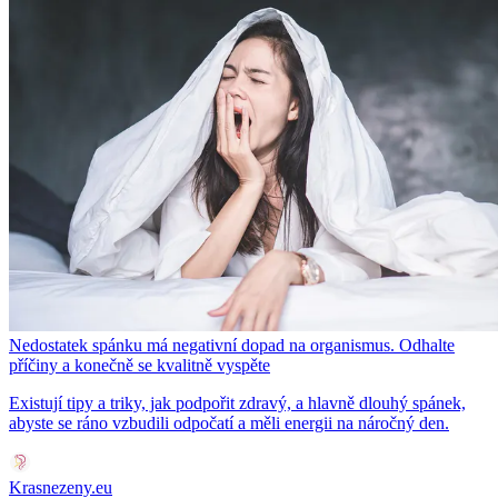
Nedostatek spánku má negativní dopad na organismus. Odhalte
příčiny a konečně se kvalitně vyspěte
Existují tipy a triky, jak podpořit zdravý, a hlavně dlouhý spánek,
abyste se ráno vzbudili odpočatí a měli energii na náročný den.
Krasnezeny.eu