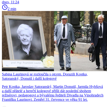
dnes, 11:24
2 min
Sabina Laurinová se rozloučila s otcem. Dorazili Kostka,
Satoranský, Donutil i další kolegové
Petr Kostka, Jaroslav Satoranský, Martin Donutil, Jarmila Hybšová
a další přátelé a herečtí kolegové přišli dát poslední sbohem
režisérovi, pedagogovi a bývalému řediteli Divadla na Vinohradech
Františku Laurinovi. Zemřel 31. července ve věku 91 let.