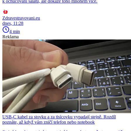
k ochucování salátů, ale dokáže toho mnohem více.
Zdravestravovani.eu
dnes, 11:28
4 min
Reklama
USB-C kabel za stovku a za tisícovku vypadají stejně. Rozdíl
poznáte, až když vám zničí telefon nebo notebook