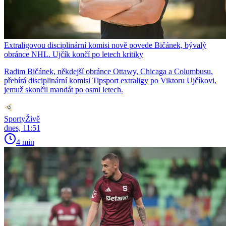
Extraligovou disciplinární komisi nově povede Bičánek, bývalý
obránce NHL. Ujčík končí po letech kritiky
Radim Bičánek, někdejší obránce Ottawy, Chicaga a Columbusu,
přebírá disciplinární komisi Tipsport extraligy po Viktoru Ujčíkovi,
jemuž skončil mandát po osmi letech.
SportyŽivě
dnes, 11:51
4 min