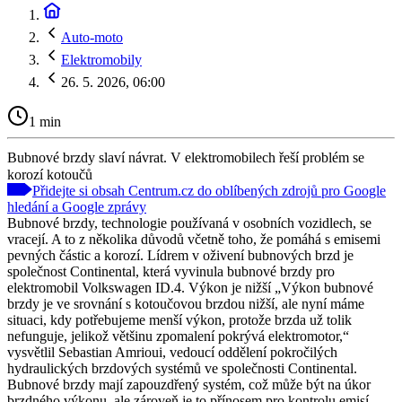
Auto-moto
Elektromobily
26. 5. 2026, 06:00
1 min
Bubnové brzdy slaví návrat. V elektromobilech řeší problém se
korozí kotoučů
Přidejte si obsah Centrum.cz do oblíbených zdrojů pro Google
hledání a Google zprávy
Bubnové brzdy, technologie používaná v osobních vozidlech, se
vracejí. A to z několika důvodů včetně toho, že pomáhá s emisemi
pevných částic a korozí. Lídrem v oživení bubnových brzd je
společnost Continental, která vyvinula bubnové brzdy pro
elektromobil Volkswagen ID.4. Výkon je nižší „Výkon bubnové
brzdy je ve srovnání s kotoučovou brzdou nižší, ale nyní máme
situaci, kdy potřebujeme menší výkon, protože brzda už tolik
nefunguje, jelikož většinu zpomalení pokrývá elektromotor,“
vysvětlil Sebastian Amrioui, vedoucí oddělení pokročilých
hydraulických brzdových systémů ve společnosti Continental.
Bubnové brzdy mají zapouzdřený systém, což může být na úkor
brzdného výkonu, ale zároveň je to přínosem pro kontrolu emisí