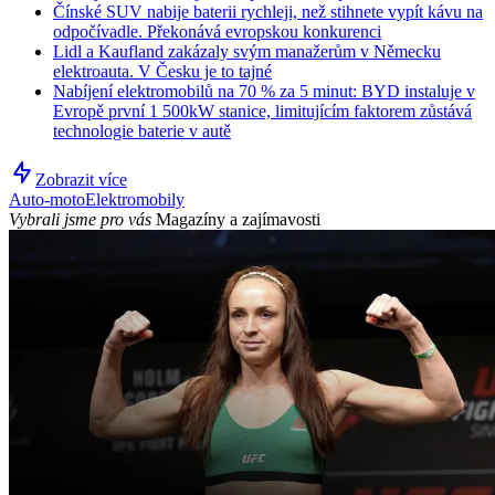
Čínské SUV nabije baterii rychleji, než stihnete vypít kávu na
odpočívadle. Překonává evropskou konkurenci
Lidl a Kaufland zakázaly svým manažerům v Německu
elektroauta. V Česku je to tajné
Nabíjení elektromobilů na 70 % za 5 minut: BYD instaluje v
Evropě první 1 500kW stanice, limitujícím faktorem zůstává
technologie baterie v autě
Zobrazit více
Auto-moto
Elektromobily
Vybrali jsme pro vás
Magazíny a zajímavosti