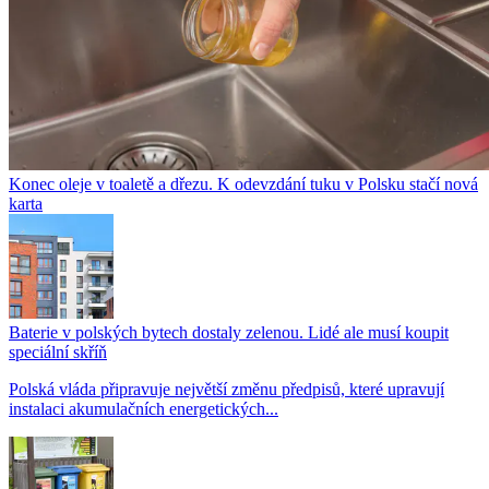
Konec oleje v toaletě a dřezu. K odevzdání tuku v Polsku stačí nová
karta
Baterie v polských bytech dostaly zelenou. Lidé ale musí koupit
speciální skříň
Polská vláda připravuje největší změnu předpisů, které upravují
instalaci akumulačních energetických...