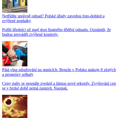
Netřídíte správně odpad? Polské úřady zavedou foto-dohled a
zvýšené poplatky
Polští úředníci už mají dost špatného třídění odpadu. Oznámili, že
budou provádět zvýšené kontroly.
Pátá vlna zdražování na stanicích: Benzín v Polsku atakuje 8 zlotých
a prognózy selhaly
Ceny paliv se neustále zvedají a lámou nové rekordy. Zvyšování cen
se v brzké době nemá zastavit. Naopak.