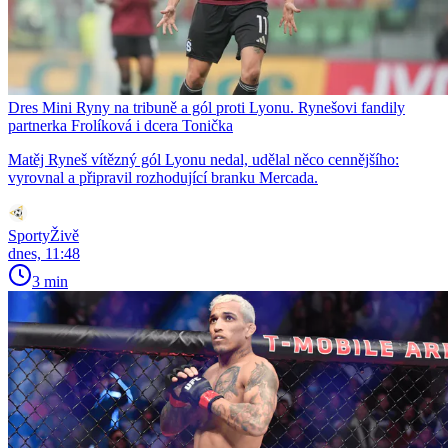
Dres Mini Ryny na tribuně a gól proti Lyonu. Rynešovi fandily
partnerka Frolíková i dcera Tonička
Matěj Ryneš vítězný gól Lyonu nedal, udělal něco cennějšího:
vyrovnal a připravil rozhodující branku Mercada.
SportyŽivě
dnes, 11:48
3 min