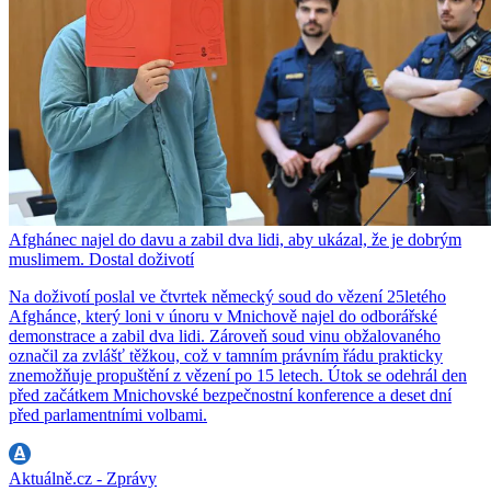
Afghánec najel do davu a zabil dva lidi, aby ukázal, že je dobrým
muslimem. Dostal doživotí
Na doživotí poslal ve čtvrtek německý soud do vězení 25letého
Afghánce, který loni v únoru v Mnichově najel do odborářské
demonstrace a zabil dva lidi. Zároveň soud vinu obžalovaného
označil za zvlášť těžkou, což v tamním právním řádu prakticky
znemožňuje propuštění z vězení po 15 letech. Útok se odehrál den
před začátkem Mnichovské bezpečnostní konference a deset dní
před parlamentními volbami.
Aktuálně.cz - Zprávy