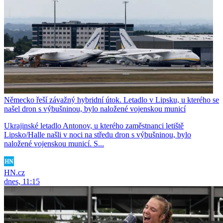
Německo řeší závažný hybridní útok. Letadlo v Lipsku, u kterého se
našel dron s výbušninou, bylo naložené vojenskou municí
Ukrajinské letadlo Antonov, u kterého zaměstnanci letiště
Lipsko/Halle našli v noci na středu dron s výbušninou, bylo
naložené vojenskou municí. S...
HN.cz
dnes, 11:15