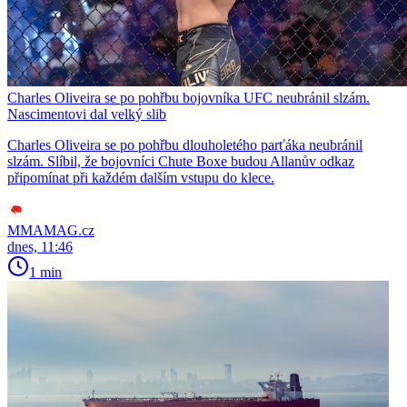
Charles Oliveira se po pohřbu bojovníka UFC neubránil slzám.
Nascimentovi dal velký slib
Charles Oliveira se po pohřbu dlouholetého parťáka neubránil
slzám. Slíbil, že bojovníci Chute Boxe budou Allanův odkaz
připomínat při každém dalším vstupu do klece.
MMAMAG.cz
dnes, 11:46
1 min