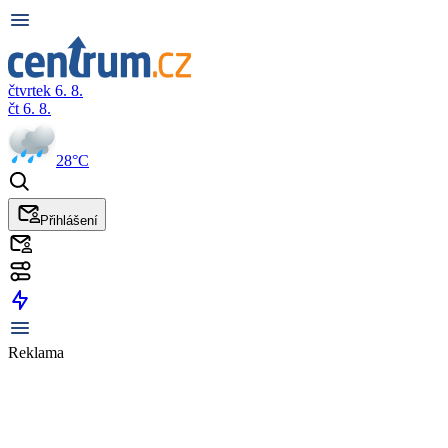
čtvrtek 6. 8.
čt 6. 8.
28°C
Přihlášení
Reklama