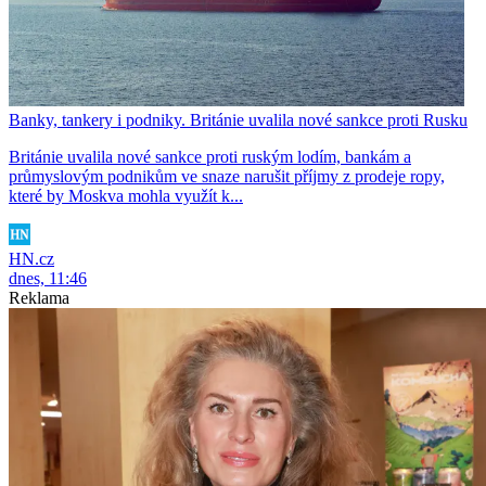
Banky, tankery i podniky. Británie uvalila nové sankce proti Rusku
Británie uvalila nové sankce proti ruským lodím, bankám a
průmyslovým podnikům ve snaze narušit příjmy z prodeje ropy,
které by Moskva mohla využít k...
HN.cz
dnes, 11:46
Reklama