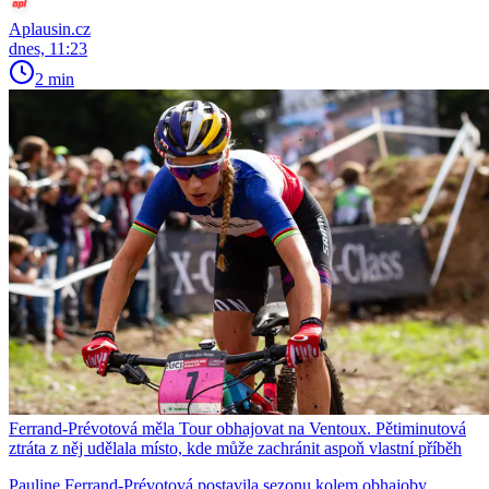
Aplausin.cz
dnes, 11:23
2 min
Ferrand-Prévotová měla Tour obhajovat na Ventoux. Pětiminutová
ztráta z něj udělala místo, kde může zachránit aspoň vlastní příběh
Pauline Ferrand-Prévotová postavila sezonu kolem obhajoby