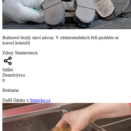
Bubnové brzdy slaví návrat. V elektromobilech řeší problém se
korozí kotoučů
Zdroj
:
Shutterstock
Sdílet
Denní
výzva
0
Reklama
Další články z
Storicko.cz