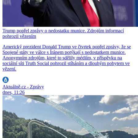
Trump popřel zprávy o nedostatku munice. Zdrojům informací
pohrozil vězením
Americký prezident Donald Trump ve čtvrtek popřel zprávy, že se
Spojené státy ve válce s Íránem potýkají s nedostatkem munice.
Anonymním zdrojům, které to sdělily médiím, v příspěvku na
sociální síti Truth Social pohrozil stíháním a dlouhým pobytem ve
vězení.
Aktuálně.cz - Zprávy
dnes, 11:26