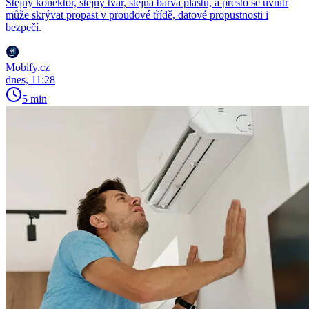
Stejný konektor, stejný tvar, stejná barva plastu, a přesto se uvnitř
může skrývat propast v proudové třídě, datové propustnosti i
bezpečí.
Mobify.cz
dnes, 11:28
5 min