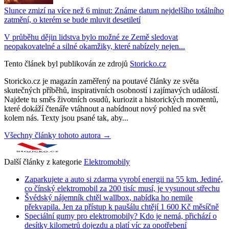
Slunce zmizí na více než 6 minut: Známe datum nejdelšího totálního
zatmění, o kterém se bude mluvit desetiletí
V průběhu dějin lidstva bylo možné ze Země sledovat
neopakovatelné a silné okamžiky, které nabízely nejen...
Tento článek byl publikován ze zdrojů
Storicko.cz
Storicko.cz je magazín zaměřený na poutavé články ze světa
skutečných příběhů, inspirativních osobností i zajímavých událostí.
Najdete tu směs životních osudů, kuriozit a historických momentů,
které dokáží čtenáře vtáhnout a nabídnout nový pohled na svět
kolem nás. Texty jsou psané tak, aby...
Všechny články tohoto autora →
Další články z kategorie
Elektromobily
Zaparkujete a auto si zdarma vyrobí energii na 55 km. Jediné,
co čínský elektromobil za 200 tisíc musí, je vysunout střechu
Švédský nájemník chtěl wallbox, nabídka ho nemile
překvapila. Jen za přístup k paušálu chtějí 1 600 Kč měsíčně
Speciální gumy pro elektromobily? Kdo je nemá, přichází o
desítky kilometrů dojezdu a platí víc za opotřebení