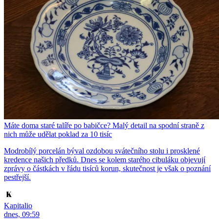
Máte doma staré talíře po babičce? Malý detail na spodní straně z
nich může udělat poklad za 10 tisíc
Modrobílý porcelán býval ozdobou svátečního stolu i prosklené
kredence našich předků. Dnes se kolem starého cibuláku objevují
zprávy o částkách v řádu tisíců korun, skutečnost je však o poznání
pestřejší.
Kapitalio
dnes, 09:59