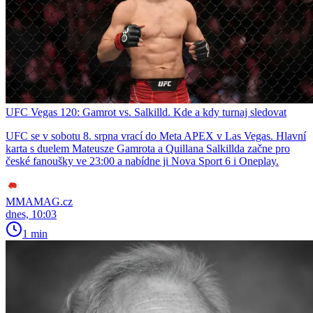
UFC Vegas 120: Gamrot vs. Salkilld. Kde a kdy turnaj sledovat
UFC se v sobotu 8. srpna vrací do Meta APEX v Las Vegas. Hlavní
karta s duelem Mateusze Gamrota a Quillana Salkillda začne pro
české fanoušky ve 23:00 a nabídne ji Nova Sport 6 i Oneplay.
MMAMAG.cz
dnes, 10:03
1 min