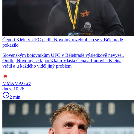
Čepo i Klein v UFC padli. Novotný rozebral, co se v Bělehradě
pokazilo
Slovenským bojovníkům UFC v Bělehradě výsledkově nevyšel.
Ondřej Novotný se k porážkám Vlasta Čepa a Ľudovíta Kleina
vrátil a u každého viděl jiný problém.
MMAMAG.cz
dnes, 10:26
2 min