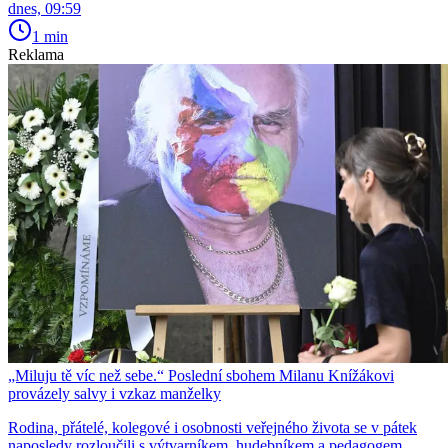
dnes, 09:59
1 min
Reklama
„Miluju tě víc než sebe.“ Poslední sbohem Milanu Knížákovi
provázely salvy i vzkaz manželky
Rodina, přátelé, kolegové i osobnosti veřejného života se v pátek
naposledy rozloučili s výtvarníkem, hudebníkem a pedagogem