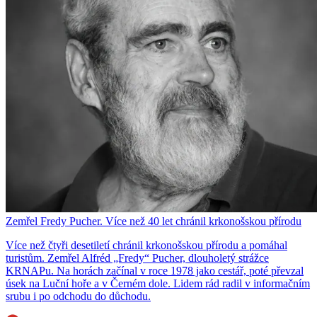
Zemřel Fredy Pucher. Více než 40 let chránil krkonošskou přírodu
Více než čtyři desetiletí chránil krkonošskou přírodu a pomáhal
turistům. Zemřel Alfréd „Fredy“ Pucher, dlouholetý strážce
KRNAPu. Na horách začínal v roce 1978 jako cestář, poté převzal
úsek na Luční hoře a v Černém dole. Lidem rád radil v informačním
srubu i po odchodu do důchodu.