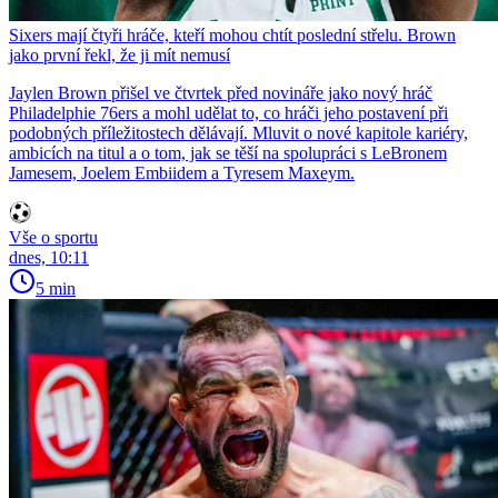
Sixers mají čtyři hráče, kteří mohou chtít poslední střelu. Brown
jako první řekl, že ji mít nemusí
Jaylen Brown přišel ve čtvrtek před novináře jako nový hráč
Philadelphie 76ers a mohl udělat to, co hráči jeho postavení při
podobných příležitostech dělávají. Mluvit o nové kapitole kariéry,
ambicích na titul a o tom, jak se těší na spolupráci s LeBronem
Jamesem, Joelem Embiidem a Tyresem Maxeym.
Vše o sportu
dnes, 10:11
5 min