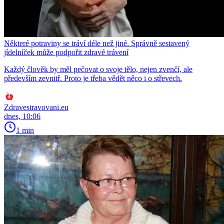
Některé potraviny se tráví déle než jiné. Správně sestavený
jídelníček může podpořit zdravé trávení
Každý člověk by měl pečovat o svoje tělo, nejen zvenčí, ale
především zevnitř. Proto je třeba vědět něco i o střevech.
Zdravestravovani.eu
dnes, 10:06
1 min