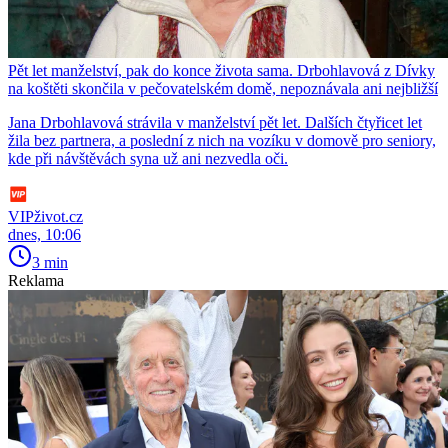
Pět let manželství, pak do konce života sama. Drbohlavová z Dívky
na koštěti skončila v pečovatelském domě, nepoznávala ani nejbližší
Jana Drbohlavová strávila v manželství pět let. Dalších čtyřicet let
žila bez partnera, a poslední z nich na vozíku v domově pro seniory,
kde při návštěvách syna už ani nezvedla oči.
VIPživot.cz
dnes, 10:06
3 min
Reklama