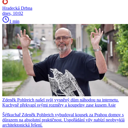
Hradecká Drbna
dnes, 10:02
1 min
Zdeněk Pohlreich našel svůj vysněný dům náhodou na internetu.
Kuchyně překvapí svými rozměry a koupelny zase kusem Asie
Šéfkuchař Zdeněk Pohlreich vybudoval kousek za Prahou domov s
důrazem na absolutní praktičnost. Uspořádání vily nabízí neobvyklá
architektonická řešení.