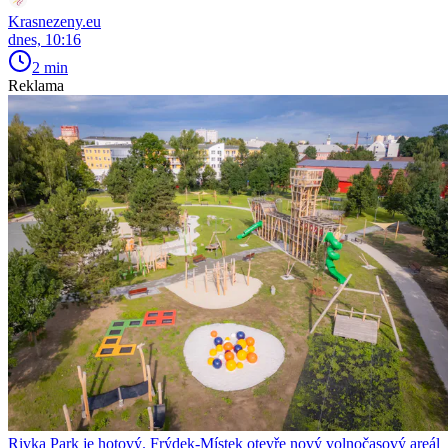
Krasnezeny.eu
dnes, 10:16
2 min
Reklama
Rivka Park je hotový. Frýdek-Místek otevře nový volnočasový areál