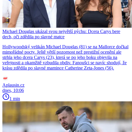
Michael Douglas ukázal svou největší pýchu: Dcera Carys bere
dech, oči zdědila po slavné matce
Hollywoodský velikán Michael Douglas (81) se na Mallorce dočkal
mimořádné pocty. Ještě větší pozornost než prestižní ocenění ale
strhla jeho dcera Carys (23), která se po jeho boku objevila na
veřejnosti a okamžitě vzbudila obdiv. Fanoušci se navíc shodují, že
krásu zdědila po slavné mamince Catherine Zeta-Jones (56).
Aplausin.cz
dnes, 10:06
1 min