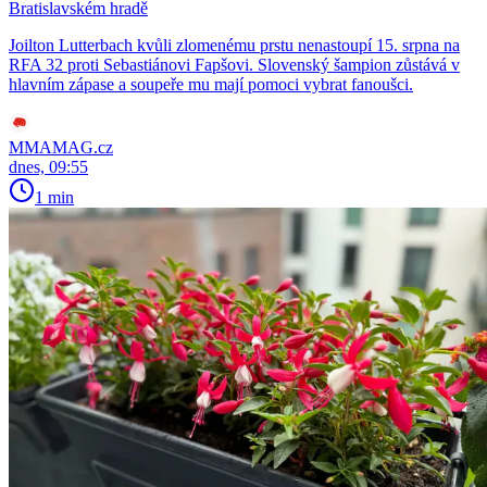
Bratislavském hradě
Joilton Lutterbach kvůli zlomenému prstu nenastoupí 15. srpna na
RFA 32 proti Sebastiánovi Fapšovi. Slovenský šampion zůstává v
hlavním zápase a soupeře mu mají pomoci vybrat fanoušci.
MMAMAG.cz
dnes, 09:55
1 min