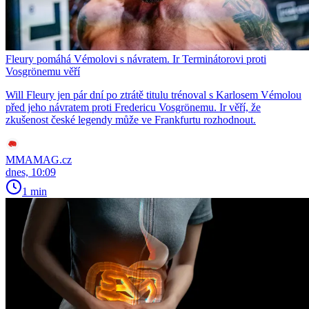
Fleury pomáhá Vémolovi s návratem. Ir Terminátorovi proti
Vosgrönemu věří
Will Fleury jen pár dní po ztrátě titulu trénoval s Karlosem Vémolou
před jeho návratem proti Fredericu Vosgrönemu. Ir věří, že
zkušenost české legendy může ve Frankfurtu rozhodnout.
MMAMAG.cz
dnes, 10:09
1 min