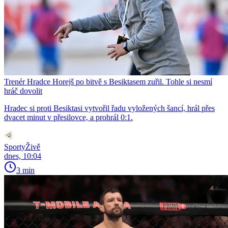
Trenér Hradce Horejš po bitvě s Besiktasem zuřil. Tohle si nesmí
hráč dovolit
Hradec si proti Besiktasi vytvořil řadu vyložených šancí, hrál přes
dvacet minut v přesilovce, a prohrál 0:1.
SportyŽivě
dnes, 10:04
3 min