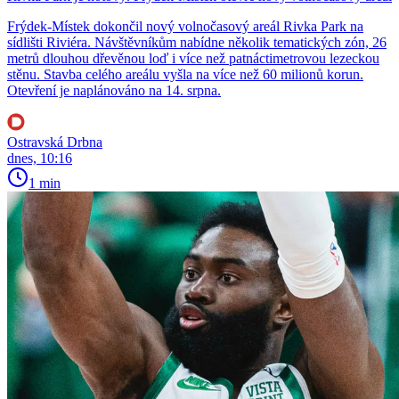
Frýdek-Místek dokončil nový volnočasový areál Rivka Park na
sídlišti Riviéra. Návštěvníkům nabídne několik tematických zón, 26
metrů dlouhou dřevěnou loď i více než patnáctimetrovou lezeckou
stěnu. Stavba celého areálu vyšla na více než 60 milionů korun.
Otevření je naplánováno na 14. srpna.
Ostravská Drbna
dnes, 10:16
1 min