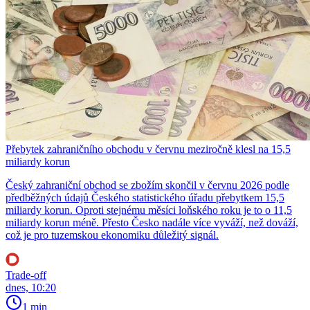
Přebytek zahraničního obchodu v červnu meziročně klesl na 15,5
miliardy korun
Český zahraniční obchod se zbožím skončil v červnu 2026 podle
předběžných údajů Českého statistického úřadu přebytkem 15,5
miliardy korun. Oproti stejnému měsíci loňského roku je to o 11,5
miliardy korun méně. Přesto Česko nadále více vyváží, než dováží,
což je pro tuzemskou ekonomiku důležitý signál.
Trade-off
dnes, 10:20
1 min