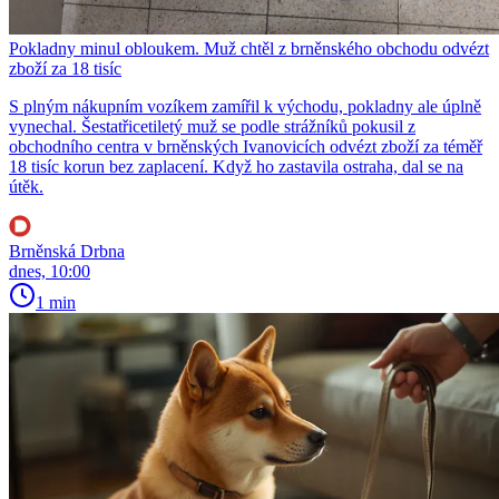
Pokladny minul obloukem. Muž chtěl z brněnského obchodu odvézt
zboží za 18 tisíc
S plným nákupním vozíkem zamířil k východu, pokladny ale úplně
vynechal. Šestatřicetiletý muž se podle strážníků pokusil z
obchodního centra v brněnských Ivanovicích odvézt zboží za téměř
18 tisíc korun bez zaplacení. Když ho zastavila ostraha, dal se na
útěk.
Brněnská Drbna
dnes, 10:00
1 min