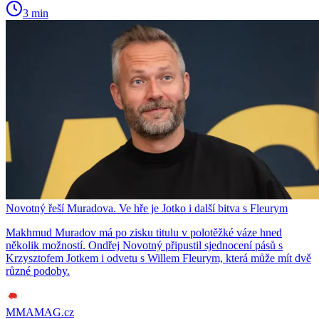
3 min
Novotný řeší Muradova. Ve hře je Jotko i další bitva s Fleurym
Makhmud Muradov má po zisku titulu v polotěžké váze hned
několik možností. Ondřej Novotný připustil sjednocení pásů s
Krzysztofem Jotkem i odvetu s Willem Fleurym, která může mít dvě
různé podoby.
MMAMAG.cz