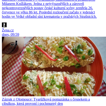
Milanem Knížákem. Jedna z nejvýraznějších a zároveň
nejkontroverznějších postav české kulturní scény zemřela 26.
července ve věku 86 let. Poslední rozloučení začalo v jedenáct
hodin ve Velké obřadní síni krematoria v pražských Strašnicích.
Žena.cz
dnes, 09:59
Zázrak z Olomouce: Tvarůžková pomazánka s česnekem a
cibulkou, která provoní i pochmurný den