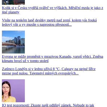
Kolik si v Česku vydělá svářeč ve výškách. Měsíční mzda je jako z
jiné planety
Visíte na tenkém laně desítky metrů nad zemí, kolem vás fouká
ledový vítr a vy musíte s naprostou přesností...
Evropa se může proměnit v mrazivou Kanadu, varují vědci. Změna
klimatu hrozí už v tomto století
Zatímco Londýn si v lednu užívá 8 °C, Calgary na stejné šířce
mrzne pod nulou. Tajemství mírných evropských...
IQ test pozornosti: Zkuste najít odlišný zámek. Nebude to tak