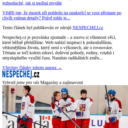
jednoduché, jak si možná myslíte
Věděli jste, že mozek při pohledu na opakující se vzor přestane po
chvíli vnímat detaily? Právě tohle je...
Tento článek byl publikován ze zdrojů
NESPECHEJ.cz
Nespechej.cz je pozvánka zpomalit – a znovu si všimnout věcí,
které běžně přehlížíme. Web nabízí inspiraci k jednoduššímu,
vědomějšímu životu, který není o výkonech, ale o rovnováze.
Témata se točí kolem zdraví, duševní pohody, rodiny, vztahů i
smysluplného využití času. Namísto radikálních změn...
Všechny články tohoto autora →
Vybrali jsme pro vás
Magazíny a zajímavosti