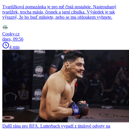
Tvarůžková pomazánka je pro mě čistá nostalgie. Nastrouhaný
tvarůžek, trocha másla, česnek a jarní cibulka. Výsledek je tak
výrazný, že ho buď milujete, nebo se mu obloukem vyhnete.
Cooky.cz
dnes, 09:56
4 min
Další rána pro RFA. Lutterbach vypadl z titulové odvety na