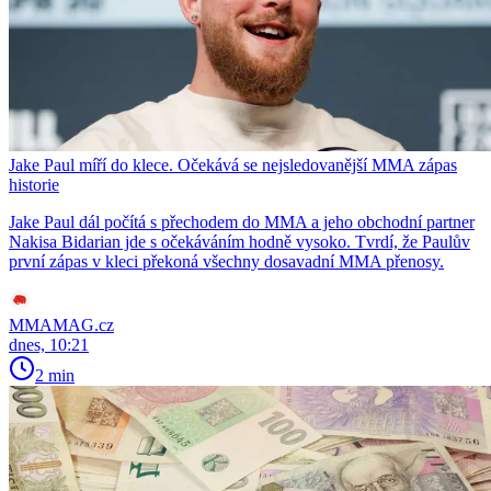
Jake Paul míří do klece. Očekává se nejsledovanější MMA zápas
historie
Jake Paul dál počítá s přechodem do MMA a jeho obchodní partner
Nakisa Bidarian jde s očekáváním hodně vysoko. Tvrdí, že Paulův
první zápas v kleci překoná všechny dosavadní MMA přenosy.
MMAMAG.cz
dnes, 10:21
2 min