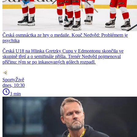
Česká osmnáctka ze hry o medaile. Kouč Nedvěd: Problémem je
psychika
Česká U18 na Hlinka Gretzky Cupu v Edmontonu skončila ve
skupině třetí a o semifinále přišla. Trenér Nedvěd pojmenoval
příčinu: tým se po inkasovaných gólech rozpadl.
SportyŽivě
dnes, 10:30
3 min