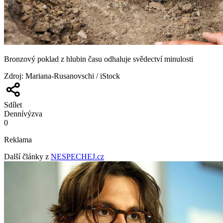
Bronzový poklad z hlubin času odhaluje svědectví minulosti
Zdroj
:
Mariana-Rusanovschi / iStock
Sdílet
Denní
výzva
0
Reklama
Další články z
NESPECHEJ.cz