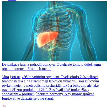
Detoxikace jater z pohodlí domova. Odlehčete tomuto důležitému
orgánu pomocí přírodních metod
Játra jsou největším vnitřním orgánem. Tvoří okolo 2 % celkové
hmotnosti těla a na starost mají látkovou výměnu. Jsou klíčovým
prvkem nejen v metabolismu sacharidů, tuků a bílkovin, ale také
trávicí žlázou produkující žluč. Zastávají také funkci žlázy
endokrinní – produkují některé hormony. Aby mohly správně
fungovat, je důležité se o ně starat.