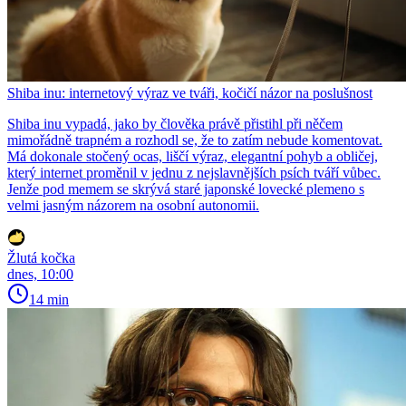
Shiba inu: internetový výraz ve tváři, kočičí názor na poslušnost
Shiba inu vypadá, jako by člověka právě přistihl při něčem
mimořádně trapném a rozhodl se, že to zatím nebude komentovat.
Má dokonale stočený ocas, liščí výraz, elegantní pohyb a obličej,
který internet proměnil v jednu z nejslavnějších psích tváří vůbec.
Jenže pod memem se skrývá staré japonské lovecké plemeno s
velmi jasným názorem na osobní autonomii.
Žlutá kočka
dnes, 10:00
14 min