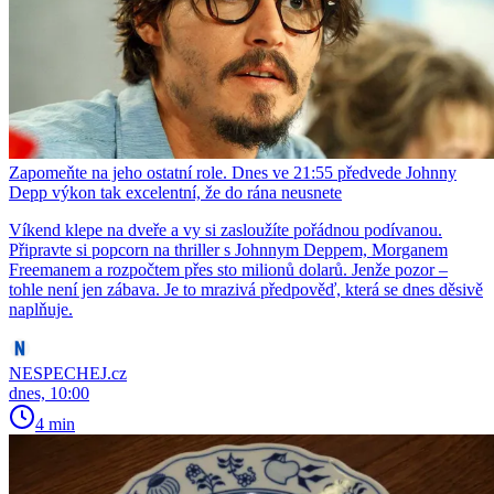
Zapomeňte na jeho ostatní role. Dnes ve 21:55 předvede Johnny
Depp výkon tak excelentní, že do rána neusnete
Víkend klepe na dveře a vy si zasloužíte pořádnou podívanou.
Připravte si popcorn na thriller s Johnnym Deppem, Morganem
Freemanem a rozpočtem přes sto milionů dolarů. Jenže pozor –
tohle není jen zábava. Je to mrazivá předpověď, která se dnes děsivě
naplňuje.
NESPECHEJ.cz
dnes, 10:00
4 min