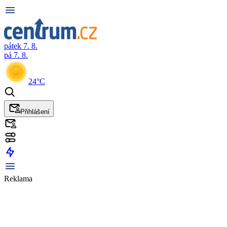
pátek 7. 8.
pá 7. 8.
24°C
Přihlášení
Reklama