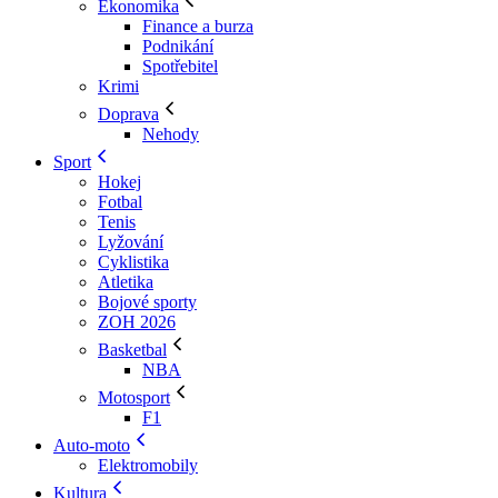
Ekonomika
Finance a burza
Podnikání
Spotřebitel
Krimi
Doprava
Nehody
Sport
Hokej
Fotbal
Tenis
Lyžování
Cyklistika
Atletika
Bojové sporty
ZOH 2026
Basketbal
NBA
Motosport
F1
Auto-moto
Elektromobily
Kultura