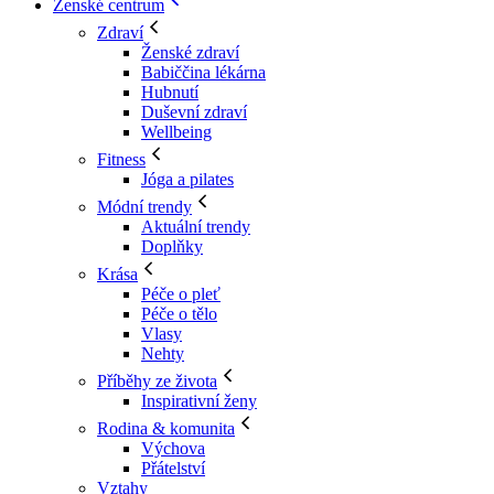
Ženské centrum
Zdraví
Ženské zdraví
Babiččina lékárna
Hubnutí
Duševní zdraví
Wellbeing
Fitness
Jóga a pilates
Módní trendy
Aktuální trendy
Doplňky
Krása
Péče o pleť
Péče o tělo
Vlasy
Nehty
Příběhy ze života
Inspirativní ženy
Rodina & komunita
Výchova
Přátelství
Vztahy