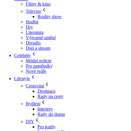
Filmy & kino
Televize
Reality show
Hudba
Hry
Literatura
Výtvarné umění
Divadlo
Digi a stream
Celebrity
Módní policie
Pro pamětníky
Nové tváře
Lifestyle
Cestování
Destinace
Rady na cesty
Bydlení
Interiery
Rady do domu
DIY
Pro kutily