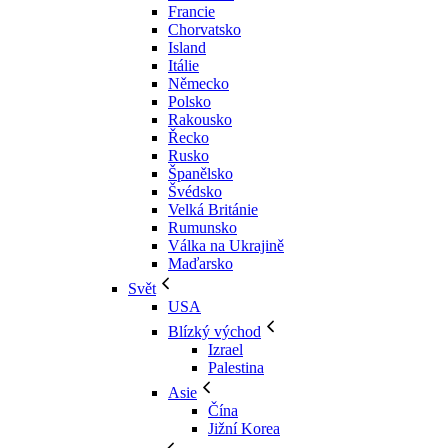
Francie
Chorvatsko
Island
Itálie
Německo
Polsko
Rakousko
Řecko
Rusko
Španělsko
Švédsko
Velká Británie
Rumunsko
Válka na Ukrajině
Maďarsko
Svět
USA
Blízký východ
Izrael
Palestina
Asie
Čína
Jižní Korea