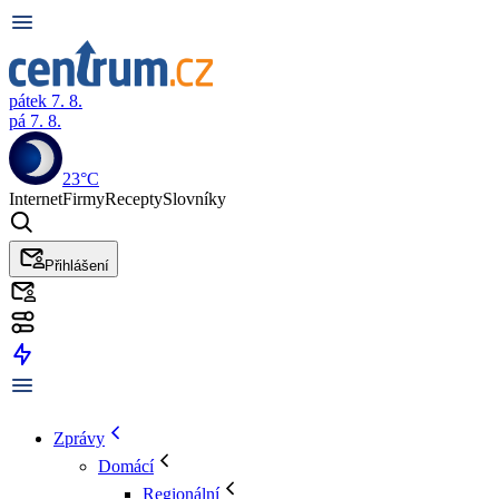
pátek 7. 8.
pá 7. 8.
23°C
Internet
Firmy
Recepty
Slovníky
Přihlášení
Zprávy
Domácí
Regionální