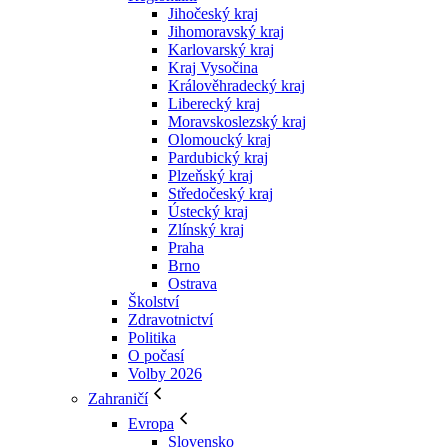
Jihočeský kraj
Jihomoravský kraj
Karlovarský kraj
Kraj Vysočina
Králověhradecký kraj
Liberecký kraj
Moravskoslezský kraj
Olomoucký kraj
Pardubický kraj
Plzeňský kraj
Středočeský kraj
Ústecký kraj
Zlínský kraj
Praha
Brno
Ostrava
Školství
Zdravotnictví
Politika
O počasí
Volby 2026
Zahraničí
Evropa
Slovensko