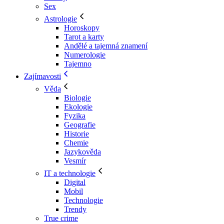
Sex
Astrologie
Horoskopy
Tarot a karty
Andělé a tajemná znamení
Numerologie
Tajemno
Zajímavosti
Věda
Biologie
Ekologie
Fyzika
Geografie
Historie
Chemie
Jazykověda
Vesmír
IT a technologie
Digital
Mobil
Technologie
Trendy
True crime