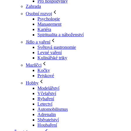
Pro hospodyňky
Zahrada
Osobní rozvoj
Psychologie
Management
Kariéra
Spiritualita a náboženství
Jídlo a vaření
Světová gastronomie
Levné vaření
Kulinářské triky
Mazlíčci
Kočky
Pejskové
Hobby
Modelářství
Včelařství
Rybaření
Letectví
Automobilismus
Adrenalin
Sběratelství
Houbaření