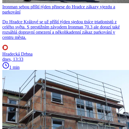
Ironman sebou příští týden přinese do Hradce zákazy vjezdu a
parkování
Do Hradce Králové se už příští týden sjedou tisíce triatlonistů z
celého světa. S prestižním závodem Ironman 70.3 ale dorazí také
rozsáhlá dopravní omezení a několikadenní zákaz parkování v
centru města.
Hradecká Drbna
dnes, 13:33
1 min