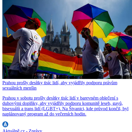
Prahou prošly desítky tisíc lidí, aby vyjádřily podporu právům
sexuálních menšin
Prahou v sobotu prošly desítky tisíc lidí v barevném oblečení s
duhovými doplňky, aby vyjádřily podporu komunitě leseb, gayů,
bisexuálů a trans lidí (LGBT+). Na Štvanici, kde průvod končil, byl
naplánovaný program až do večerních hodin.
Aktuálně.cz - Zprávy