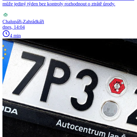
může jediný týden bez kontroly rozhodnout o ztrátě úrody.
Chalupáři-Zahrádkáři
dnes, 14:04
4 min