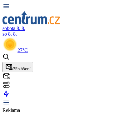
sobota 8. 8.
so 8. 8.
27°C
Přihlášení
Reklama