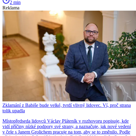
2 min
Reklama
Zklamání z Babiše bude velké, tvrdí vlivný lidovec. Ví, proč strana
tolik upadla
Místopředseda lidovců Václav Pláteník v rozhovoru popisuje, kde
vidí příčiny nízké podpory své strany, a naznačuje, jak nové vedení
v čele s Janem Grolichem pracuje na tom, aby se to změnilo. Podle