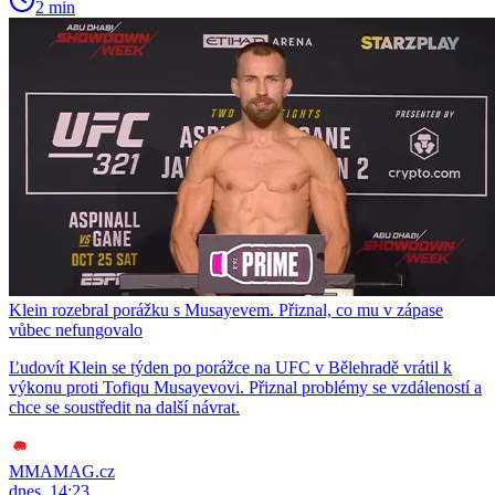
2 min
Klein rozebral porážku s Musayevem. Přiznal, co mu v zápase
vůbec nefungovalo
Ľudovít Klein se týden po porážce na UFC v Bělehradě vrátil k
výkonu proti Tofiqu Musayevovi. Přiznal problémy se vzdáleností a
chce se soustředit na další návrat.
MMAMAG.cz
dnes, 14:23