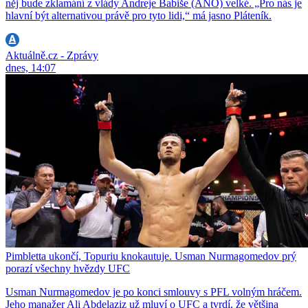
něj bude zklamání z vlády Andreje Babiše (ANO) velké. „Pro nás je
hlavní být alternativou právě pro tyto lidi,“ má jasno Pláteník.
Aktuálně.cz - Zprávy
dnes, 14:07
Pimbletta ukončí, Topuriu knokautuje. Usman Nurmagomedov prý
porazí všechny hvězdy UFC
Usman Nurmagomedov je po konci smlouvy s PFL volným hráčem.
Jeho manažer Ali Abdelaziz už mluví o UFC a tvrdí, že většina