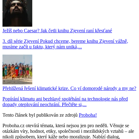
Ježíš nebo Caesar? Jak četli knihu Zjevení raní křesťané
3. díl série Zjevení Pokud chceme, bereme knihu Zjevení vážně,
musíme začít u faktu, který nám uniká,...
Přehlížená řešení klimatické krize. Co ví domorodé národy a my ne?
Popírání klimatu ani bezhlavé spoléhání na technologie nás před
dopady oteplování neochrání. Přečtěte si,...
Tento článek byl publikován ze zdrojů
Proboha!
Proboha.cz otevírá témata, která nejsou jen pro neděli. Věnuje se
otázkám víry, hodnot, etiky, společnosti i mezilidských vztahů – ale
nikoli způsobem, který káže nebo moralizuje. Nabízí dialog,