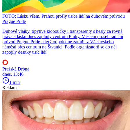
FOTO: Lásku všem. Prahou prošly tisíce lidí na duhovém průvodu
Prague Pride
Duhové vlajky, třpytivé kloboučky i transparenty s hesly za rovná
práva a lásku dnes zaplnily centrum Prahy. Městem prošel tradiční
průvod Prague Pride, který odpoledne zamířil z Václavského
náměstí přes centrum na Štvanici. Podle organizátorů se do něj
zapojily desítky tisíc lidí.
Pražská Drbna
dnes, 13:46
1 min
Reklama