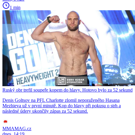
1 min
Ruský obr trefil soupeře kopem do hlavy. Hotovo bylo za 52 sekund
Denis Goltsov na PFL Charlotte zlomil neporaženého Hasana
Mezhieva už v první minutě. Kop do hlavy při pokusu o strh a
následné údery ukončily zápas za 52 sekund.
MMAMAG.cz
dnes, 14:19