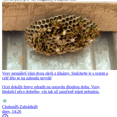
Vosy nesnášejí vůni dvou olejů z lékárny. Smíchejte je s octem a
celé léto se na zahradu nevrátí
Ocet dokáže hmyz odradit na opravdu dlouhou dobu. Vosy,
hledající něco dobrého, vás tak už zaručeně trápit nebudou.
Chalupáři-Zahrádkáři
dnes, 14:26