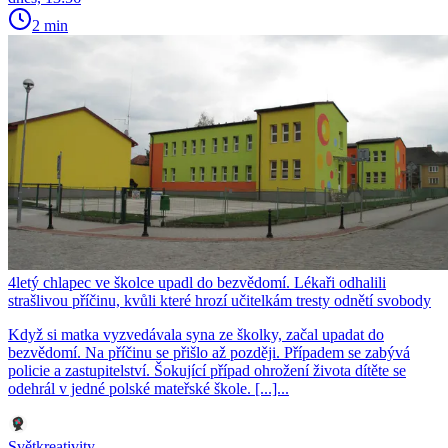
2 min
4letý chlapec ve školce upadl do bezvědomí. Lékaři odhalili
strašlivou příčinu, kvůli které hrozí učitelkám tresty odnětí svobody
Když si matka vyzvedávala syna ze školky, začal upadat do
bezvědomí. Na příčinu se přišlo až později. Případem se zabývá
policie a zastupitelství. Šokující případ ohrožení života dítěte se
odehrál v jedné polské mateřské škole. [...]...
Světkreativity