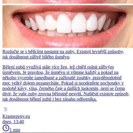
Rozlučte se s bělícími pastami na zuby. Existují levnější způsoby,
jak dosáhnout zářivě bílého úsměvu
Bělení zubů využívá stále více žen, jež chtějí oslnit zářivým
úsměvem. Je pravdou, že úsměvu si všimne každý a pokud na
někoho vyceníte zanedbané a zažloutlé zoubky, pravděpodobně
moc velký dojem nezanecháte. Pokud si neodepřete pochoutky v
podobě kávy, vína, černého čaje a dalších laskomin, není se čemu
divit, že vaše zuby zrovna bělostně nesvítí. Naštěstí existuje způsob,
jak dosáhnout bělení zubů i bez zásahu odborníka.
Krasnezeny.eu
dnes, 13:40
1 min