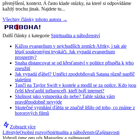
přemýšlení, kontext. A často klade otázky, na které si odpovídáme
každý trochu jinak. Najdete tu...
Všechny články tohoto autora →
Další články z kategorie
Spiritualita a náboženství
Kážou evangelium v nejchudších zemích Afriky, i tak ale
létají soukromými tryskáči. Jak vypadá evangelium
prosperity?
Snaha distancovat se od křesťanství v politice přispěla k jeho
zneužití
Jak vypadá ďábel? Umělci zpodobňovali Satana různě napříč
staletími
Tančí na Taylor Swift v kostele a modlí se za opilce. Kdo jsou
čeští křesťanští influenceři, kteří boří internet?
Slušnost jako vstupenka do nebe? Tahle sázka vám
pravděpodobně nevyjde
Skutečné vymítání ďábla se značně lišilo od toho, co známe z
hororových filmů
Zobrazit více
Lifestyle
Osobní rozvoj
Spiritualita a náboženství
Zajímavosti
Vybrali jsme pro vás
Magazíny a zajímavosti