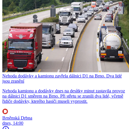
Nehoda dodávky a kamionu zavřela dálnici D1 na Brno. Dva lidé
jsou zranění
Nehoda kamionu a dodávky dnes na desítky minut zastavila provoz
na dálnici D1 směrem na Brno. Při střetu se zranili dva lidé, včetně
řidiče dodávky, kterého hasiči museli vyprostit.
Brněnská Drbna
dnes, 14:00