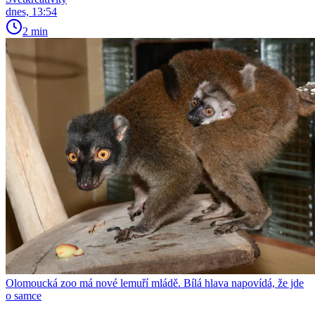
dnes, 13:54
2 min
Olomoucká zoo má nové lemuří mládě. Bílá hlava napovídá, že jde
o samce