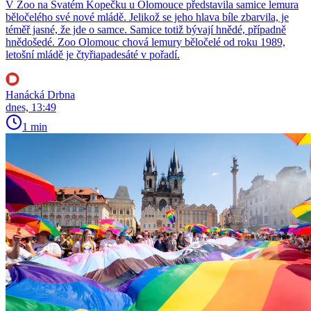
V Zoo na Svatém Kopečku u Olomouce představila samice lemura
běločelého své nové mládě. Jelikož se jeho hlava bíle zbarvila, je
téměř jasné, že jde o samce. Samice totiž bývají hnědé, případně
hnědošedé. Zoo Olomouc chová lemury běločelé od roku 1989,
letošní mládě je čtyřiapadesáté v pořadí.
Hanácká Drbna
dnes, 13:49
1 min