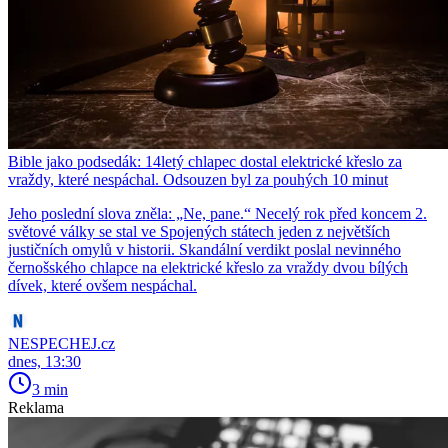
Bible jako podsedák: 14letý chlapec dostal elektrické křeslo za
vraždy, které nespáchal. Odsouzen byl za pouhých 10 minut
Jeho poslední slova zněla: „Ne, pane.“ Necelý rok před koncem 2.
světové války se stal ve Spojených státech jeden z největších
justičních omylů v historii. Skandální verdikt poslal nevinného
černošského chlapce na elektrické křeslo za vraždy dvou bílých
dívek, které ovšem nespáchal.
NESPECHEJ.cz
dnes, 13:30
3 min
Reklama