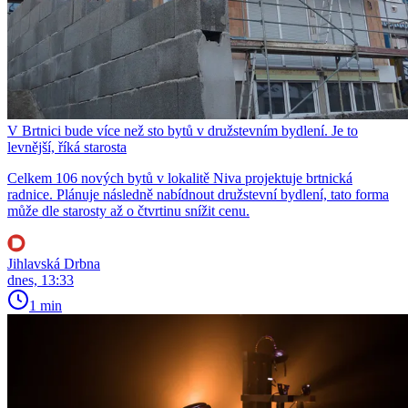
V Brtnici bude více než sto bytů v družstevním bydlení. Je to
levnější, říká starosta
Celkem 106 nových bytů v lokalitě Niva projektuje brtnická
radnice. Plánuje následně nabídnout družstevní bydlení, tato forma
může dle starosty až o čtvrtinu snížit cenu.
Jihlavská Drbna
dnes, 13:33
1 min