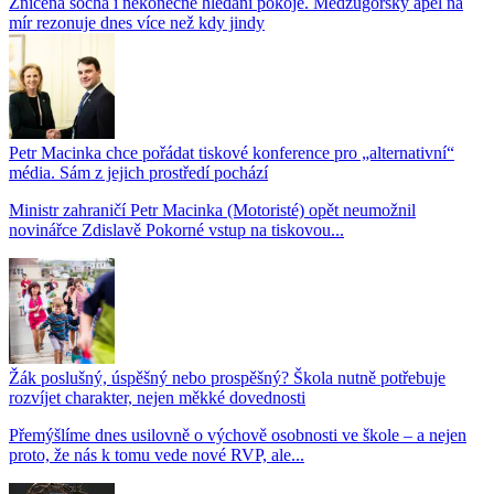
Zničená socha i nekonečné hledání pokoje. Medžugorský apel na
mír rezonuje dnes více než kdy jindy
Petr Macinka chce pořádat tiskové konference pro „alternativní“
média. Sám z jejich prostředí pochází
Ministr zahraničí Petr Macinka (Motoristé) opět neumožnil
novinářce Zdislavě Pokorné vstup na tiskovou...
Žák poslušný, úspěšný nebo prospěšný? Škola nutně potřebuje
rozvíjet charakter, nejen měkké dovednosti
Přemýšlíme dnes usilovně o výchově osobnosti ve škole – a nejen
proto, že nás k tomu vede nové RVP, ale...