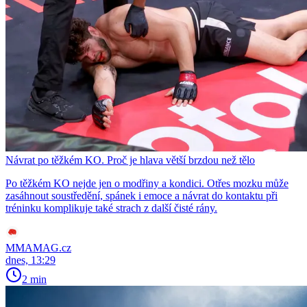
Návrat po těžkém KO. Proč je hlava větší brzdou než tělo
Po těžkém KO nejde jen o modřiny a kondici. Otřes mozku může
zasáhnout soustředění, spánek i emoce a návrat do kontaktu při
tréninku komplikuje také strach z další čisté rány.
MMAMAG.cz
dnes, 13:29
2 min