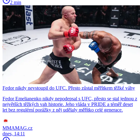
2 min
Fedor nikdy nevstoupil do UFC. Přesto zůstal měřítkem těžké váhy
Fedor Emelianenko nikdy nepodepsal s UFC, přesto se stal jednou z
největších těžkých vah historie. Jeho vláda v PRIDE a téměř deset
let bez regulérní porážky z něj udělaly měřítko celé generace.
MMAMAG.cz
dnes, 14:11