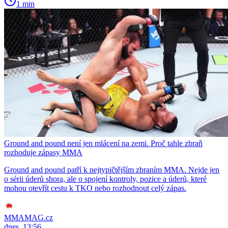
1 min
Ground and pound není jen mlácení na zemi. Proč tahle zbraň
rozhoduje zápasy MMA
Ground and pound patří k nejtypičtějším zbraním MMA. Nejde jen
o sérii úderů shora, ale o spojení kontroly, pozice a úderů, které
mohou otevřít cestu k TKO nebo rozhodnout celý zápas.
MMAMAG.cz
dnes, 13:56