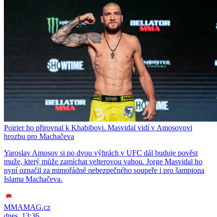
Poirier ho přirovnal k Khabibovi. Masvidal vidí v Amosovovi
hrozbu pro Machačeva
Yaroslav Amosov si po dvou výhrách v UFC dál buduje pověst
muže, který může zamíchat velterovou vahou. Jorge Masvidal ho
nyní označil za mimořádně nebezpečného soupeře i pro šampiona
Islama Machačeva.
MMAMAG.cz
dnes, 13:36