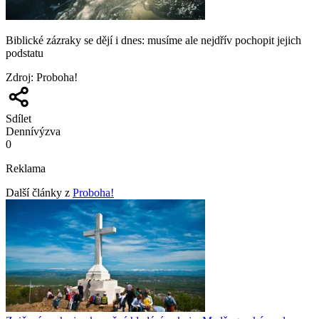
Biblické zázraky se dějí i dnes: musíme ale nejdřív pochopit jejich
podstatu
Zdroj
:
Proboha!
Sdílet
Denní
výzva
0
Reklama
Další články z
Proboha!