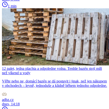
1 min
12 palet, jedna plachta a odpoledne volna. Tenhle bazén stojí míň
než víkend u vody
Věřte nebo ne, domácí bazén se dá postavit i jinak, než jen nákupem
v obchodech – levně, jednoduše a klidně během jednoho odpoledne.
adbz.cz
dnes, 14:18