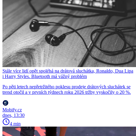
Stále více lidí opět spoléhá na drátová sluchátka, Ronaldo, Dua Lipa
i Harry Styles. Bluetooth má vážný problém
Po pěti letech nepřetržitého poklesu prodeje drátových sluchátek se
trend otočil a v prvních týdnech roku 2026 tržby vyskočily o 20 %.
Mobify.cz
dnes, 13:30
4 min