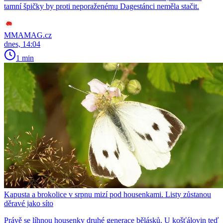
tamní špičky by proti neporaženému Dagestánci neměla stačit.
MMAMAG.cz
dnes, 14:04
1 min
Kapusta a brokolice v srpnu mizí pod housenkami. Listy zůstanou
děravé jako síto
Právě se líhnou housenky druhé generace bělásků. U košťálovin teď