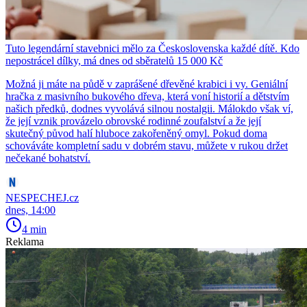
Tuto legendární stavebnici mělo za Československa každé dítě. Kdo
nepostrácel dílky, má dnes od sběratelů 15 000 Kč
Možná ji máte na půdě v zaprášené dřevěné krabici i vy. Geniální
hračka z masivního bukového dřeva, která voní historií a dětstvím
našich předků, dodnes vyvolává silnou nostalgii. Málokdo však ví,
že její vznik provázelo obrovské rodinné zoufalství a že její
skutečný původ halí hluboce zakořeněný omyl. Pokud doma
schováváte kompletní sadu v dobrém stavu, můžete v rukou držet
nečekané bohatství.
NESPECHEJ.cz
dnes, 14:00
4 min
Reklama