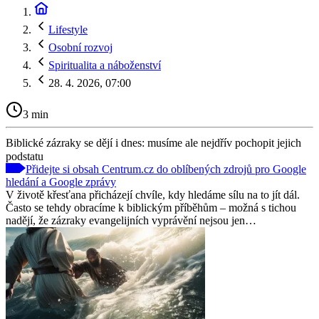
Lifestyle
Osobní rozvoj
Spiritualita a náboženství
28. 4. 2026, 07:00
3 min
Biblické zázraky se dějí i dnes: musíme ale nejdřív pochopit jejich
podstatu
Přidejte si obsah Centrum.cz do oblíbených zdrojů pro Google
hledání a Google zprávy
V životě křesťana přicházejí chvíle, kdy hledáme sílu na to jít dál.
Často se tehdy obracíme k biblickým příběhům – možná s tichou
nadějí, že zázraky evangelijních vyprávění nejsou jen…