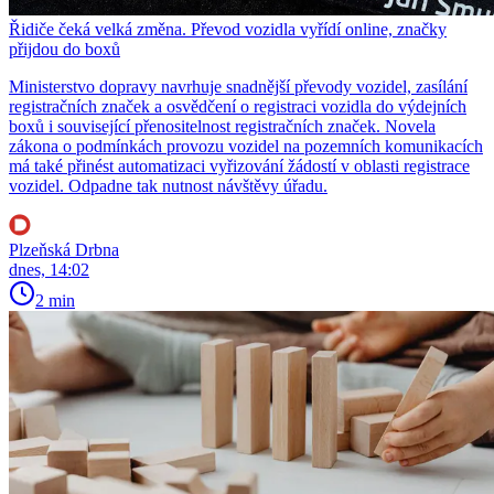
Řidiče čeká velká změna. Převod vozidla vyřídí online, značky
přijdou do boxů
Ministerstvo dopravy navrhuje snadnější převody vozidel, zasílání
registračních značek a osvědčení o registraci vozidla do výdejních
boxů i související přenositelnost registračních značek. Novela
zákona o podmínkách provozu vozidel na pozemních komunikacích
má také přinést automatizaci vyřizování žádostí v oblasti registrace
vozidel. Odpadne tak nutnost návštěvy úřadu.
Plzeňská Drbna
dnes, 14:02
2 min